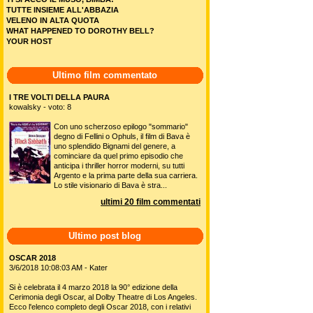
TUTTE INSIEME ALL'ABBAZIA
VELENO IN ALTA QUOTA
WHAT HAPPENED TO DOROTHY BELL?
YOUR HOST
Ultimo film commentato
I TRE VOLTI DELLA PAURA
kowalsky - voto: 8
Con uno scherzoso epilogo "sommario"
degno di Fellini o Ophuls, il film di Bava è
uno splendido Bignami del genere, a
cominciare da quel primo episodio che
anticipa i thriller horror moderni, su tutti
Argento e la prima parte della sua carriera.
Lo stile visionario di Bava è stra...
ultimi 20 film commentati
Ultimo post blog
OSCAR 2018
3/6/2018 10:08:03 AM - Kater
Si è celebrata il 4 marzo 2018 la 90° edizione della
Cerimonia degli Oscar, al Dolby Theatre di Los Angeles.
Ecco l'elenco completo degli Oscar 2018, con i relativi