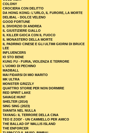
COLONY
CROCIERA CON DELITTO
DA HONG KONG: L'URLO, IL FURORE, LA MORTE
DELIBAL - DOLCE VELENO
GOOD FORTUNE
IL DIVORZIO DI ANDREA
IL GIUSTIZIERE GIALLO
IL KILLER GIOCA CON IL FUOCO
IL MONASTERO DELLA MORTE
IL PADRINO CINESE E GLI ULTIMI GIORNI DI BRUCE
LEE
INFLUENCERS
IO STO BENE
KUNG FU - FURIA, VIOLENZA E TERRORE
L'UOMO DI PECHINO
MADBALL
MAI FIDARSI DI MIO MARITO
MK ULTRA
MONSTER GRIZZLY
QUATTRO STORIE PER NON DORMIRE
RED SPIRIT LAKE
SAVAGE HUNT
SHELTER (2014)
SING SING (2023)
SVANITA NEL NULLA
TAYANG: IL TERRORE DELLA CINA
TEO E ZODI' - UN CAMMELLO PER AMICO
THE BALLAD OF WALLIS ISLAND
THE ENFORCER
TI SPACCO IL MUSO, BIMBA!