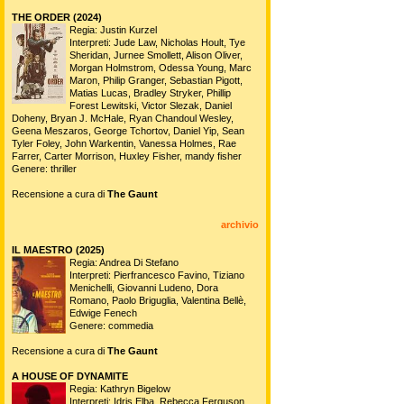
THE ORDER (2024)
Regia: Justin Kurzel
Interpreti: Jude Law, Nicholas Hoult, Tye
Sheridan, Jurnee Smollett, Alison Oliver,
Morgan Holmstrom, Odessa Young, Marc
Maron, Philip Granger, Sebastian Pigott,
Matias Lucas, Bradley Stryker, Phillip
Forest Lewitski, Victor Slezak, Daniel
Doheny, Bryan J. McHale, Ryan Chandoul Wesley,
Geena Meszaros, George Tchortov, Daniel Yip, Sean
Tyler Foley, John Warkentin, Vanessa Holmes, Rae
Farrer, Carter Morrison, Huxley Fisher, mandy fisher
Genere: thriller
Recensione a cura di
The Gaunt
archivio
IL MAESTRO (2025)
Regia: Andrea Di Stefano
Interpreti: Pierfrancesco Favino, Tiziano
Menichelli, Giovanni Ludeno, Dora
Romano, Paolo Briguglia, Valentina Bellè,
Edwige Fenech
Genere: commedia
Recensione a cura di
The Gaunt
A HOUSE OF DYNAMITE
Regia: Kathryn Bigelow
Interpreti: Idris Elba, Rebecca Ferguson,