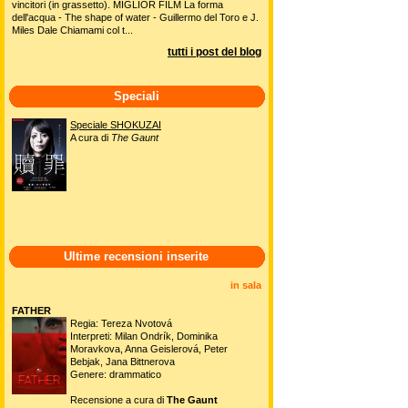
vincitori (in grassetto). MIGLIOR FILM La forma
dell'acqua - The shape of water - Guillermo del Toro e J.
Miles Dale Chiamami col t...
tutti i post del blog
Speciali
Speciale SHOKUZAI
A cura di
The Gaunt
Ultime recensioni inserite
in sala
FATHER
Regia: Tereza Nvotová
Interpreti: Milan Ondrík, Dominika
Moravkova, Anna Geislerová, Peter
Bebjak, Jana Bittnerova
Genere: drammatico
Recensione a cura di
The Gaunt