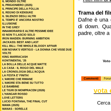
IL MONDO OLTRE
IL PRIGIONIERO (2025)
IL PRINCIPE DELLA FOLLIA
Trama del fi
IL REGNO DI KENSUKE
IL SILENZIO DEGLI ALTRI
Dafne è una 
IL TEMPO E' ANCORA NOSTRO
ILLUSIONE
di down. Qu
IN THE GREY
INNAMORARSI E ALTRE PESSIME IDEE
padre, oltre a
IO NON TI LASCIO SOLO
IRON MAIDEN: BURNING AMBITION
JACKASS: BEST AND LAST
KILL BILL: THE WHOLE BLOODY AFFAIR
KIM NOVAK'S VERTIGO - LA DONNA CHE VISSE DUE
VOLTE
KING MARRACASH
KONTINENTAL '25
Voto 
LA BOLLA DELLE ACQUE MATTE
LA CASA - IL ROGO DEL MALE
LA CRONOLOGIA DELL’ACQUA
LA FESTA E' FINITA!
Commenti
Foru
L'AMORE CHE RIMANE
L'AMORE STA BENE SU TUTTO
LE BAMBINE
vota 
LE TIGRI DI MOMPRACEM (2026)
L'HANGAR ROSSO
LOVE LETTERS
LUCIO FONTANA, THE FINAL CUT
Cerca
MAMA (2025)
MANAS - SORELLE