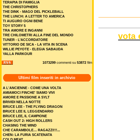
TERAPIA DI FAMIGLIA
THE CHRISTOPHERS
THE DINK - MAGO DEL PICKLEBALL
THE LUNCH: A LETTER TO AMERICA
TI AUGURO OGNI BENE
TOY STORY 5
TRA AMORE E INGANNI
vota 
TRE CHILOMETRI ALLA FINE DEL MONDO
TUNER - L’ACCORDATORE
VITTORIO DE SICA - LA VITA IN SCENA
WILLIE PEYOTE - ELEGIA SABAUDA
YALLA PARKOUR
1073299
commenti su
53872
film
Ultimi film inseriti in archivio
A L'ANCIENNE - COME UNA VOLTA
AMIAMOCI FINCHE' SIAMO VIVI
AMORE E PASSIONE A SYLT
BRIVIDI NELLA NOTTE
BRUCE LEE - THE FLYING DRAGON
BRUCE LEE IL LEGGENDARIO
BRUCE LEE, IL CAMPIONE
CASH OUT 2: HIGH ROLLERS
CHASING THE WIND
CHE CARAMBOLE… RAGAZZI!!!...
CHEN: LA FURIA SCATENATA
COLD MEAT