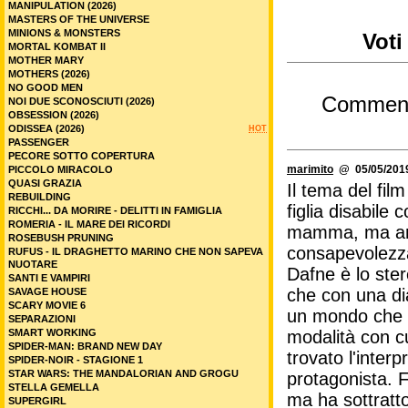
MANIPULATION (2026)
MASTERS OF THE UNIVERSE
MINIONS & MONSTERS
Voti
MORTAL KOMBAT II
MOTHER MARY
MOTHERS (2026)
NO GOOD MEN
Commen
NOI DUE SCONOSCIUTI (2026)
OBSESSION (2026)
ODISSEA (2026)
HOT
PASSENGER
PECORE SOTTO COPERTURA
marimito
@ 05/05/2019
PICCOLO MIRACOLO
QUASI GRAZIA
Il tema del fil
REBUILDING
figlia disabile
RICCHI... DA MORIRE - DELITTI IN FAMIGLIA
ROMERIA - IL MARE DEI RICORDI
mamma, ma anch
ROSEBUSH PRUNING
consapevolezza d
RUFUS - IL DRAGHETTO MARINO CHE NON SAPEVA
NUOTARE
Dafne è lo ster
SANTI E VAMPIRI
che con una dial
SAVAGE HOUSE
SCARY MOVIE 6
un mondo che si
SEPARAZIONI
SMART WORKING
modalità con cu
SPIDER-MAN: BRAND NEW DAY
trovato l'inter
SPIDER-NOIR - STAGIONE 1
STAR WARS: THE MANDALORIAN AND GROGU
protagonista. F
STELLA GEMELLA
ma ha sottratto
SUPERGIRL