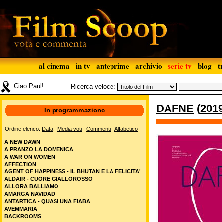
al cinema
in tv
anteprime
archivio
serie tv
blog
t
Ciao Paul!
Ricerca veloce:
DAFNE
(
201
In programmazione
Ordine elenco:
Data
Media voti
Commenti
Alfabetico
A NEW DAWN
A PRANZO LA DOMENICA
A WAR ON WOMEN
AFFECTION
AGENT OF HAPPINESS - IL BHUTAN E LA FELICITA'
ALDAIR - CUORE GIALLOROSSO
ALLORA BALLIAMO
AMARGA NAVIDAD
ANTARTICA - QUASI UNA FIABA
AVEMMARIA
BACKROOMS