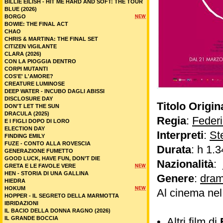
BILLIE EILISH - HIT ME HARD AND SOFT: THE TOUR
BLUE (2026)
BORGO
NEW
BOWIE: THE FINAL ACT
CHAO
CHRIS & MARTINA: THE FINAL SET
CITIZEN VIGILANTE
CLARA (2026)
CON LA PIOGGIA DENTRO
CORPI MUTANTI
COS'E' L'AMORE?
CREATURE LUMINOSE
DEEP WATER - INCUBO DAGLI ABISSI
DISCLOSURE DAY
Titolo Origin
DON'T LET THE SUN
DRACULA (2025)
Regia
:
Feder
E I FIGLI DOPO DI LORO
ELECTION DAY
Interpreti
:
St
FINDING EMILY
FUZE - CONTO ALLA ROVESCIA
Durata
: h 1.3
GENERAZIONE FUMETTO
GOOD LUCK, HAVE FUN, DON’T DIE
Nazionalità
:
GRETA E LE FAVOLE VERE
NEW
HEN - STORIA DI UNA GALLINA
Genere
:
dram
HIEDRA
HOKUM
NEW
Al cinema ne
HOPPER - IL SEGRETO DELLA MARMOTTA
IBRIDAZIONI
IL BACIO DELLA DONNA RAGNO (2026)
IL GRANDE BOCCIA
•
Altri film di