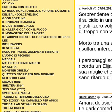
COLONY
CROCIERA CON DELITTO
antoeboli
@ 07/07/2022
DA HONG KONG: L'URLO, IL FURORE, LA MORTE
Sorprendente c
DELIBAL - DOLCE VELENO
GOOD FORTUNE
il suicidio in 
IL DIVORZIO DI ANDREA
giusti, zero vo
IL GIUSTIZIERE GIALLO
IL KILLER GIOCA CON IL FUOCO
di troppo non ve
IL MONASTERO DELLA MORTE
IL PADRINO CINESE E GLI ULTIMI GIORNI DI BRUCE
LEE
Morto tra una 
INFLUENCERS
risultare intere
IO STO BENE
KUNG FU - FURIA, VIOLENZA E TERRORE
L'UOMO DI PECHINO
I personaggi so
MADBALL
MAI FIDARSI DI MIO MARITO
ricorda un Elija
MK ULTRA
MONSTER GRIZZLY
sua moglie che
QUATTRO STORIE PER NON DORMIRE
sano ritardo d
RED SPIRIT LAKE
SAVAGE HUNT
SHELTER (2014)
SING SING (2023)
SVANITA NEL NULLA
TAYANG: IL TERRORE DELLA CINA
BlueBlaster
@ 26/03/2
TEO E ZODI' - UN CAMMELLO PER AMICO
Amara delusion
THE BALLAD OF WALLIS ISLAND
Le dark comedy
THE ENFORCER
TI SPACCO IL MUSO, BIMBA!