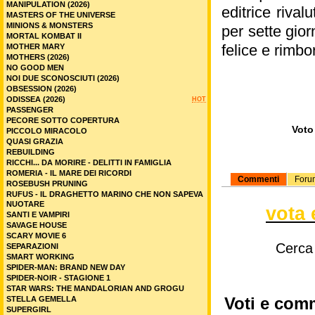
MANIPULATION (2026)
editrice riva
MASTERS OF THE UNIVERSE
MINIONS & MONSTERS
per sette gio
MORTAL KOMBAT II
felice e rimbo
MOTHER MARY
MOTHERS (2026)
NO GOOD MEN
NOI DUE SCONOSCIUTI (2026)
OBSESSION (2026)
ODISSEA (2026)
HOT
PASSENGER
PECORE SOTTO COPERTURA
Voto 
PICCOLO MIRACOLO
QUASI GRAZIA
REBUILDING
RICCHI... DA MORIRE - DELITTI IN FAMIGLIA
ROMERIA - IL MARE DEI RICORDI
Commenti
Foru
ROSEBUSH PRUNING
RUFUS - IL DRAGHETTO MARINO CHE NON SAPEVA
NUOTARE
vota 
SANTI E VAMPIRI
SAVAGE HOUSE
SCARY MOVIE 6
Cerca
SEPARAZIONI
SMART WORKING
SPIDER-MAN: BRAND NEW DAY
SPIDER-NOIR - STAGIONE 1
STAR WARS: THE MANDALORIAN AND GROGU
STELLA GEMELLA
Voti e comm
SUPERGIRL