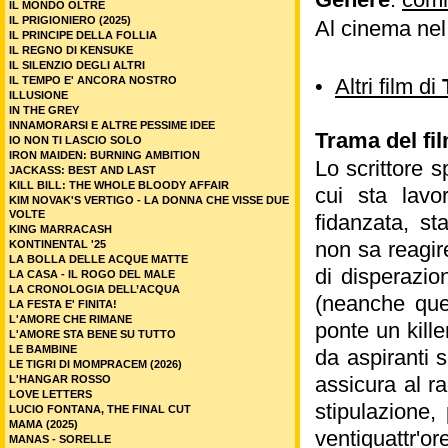
IL MONDO OLTRE
IL PRIGIONIERO (2025)
Al cinema ne
IL PRINCIPE DELLA FOLLIA
IL REGNO DI KENSUKE
IL SILENZIO DEGLI ALTRI
IL TEMPO E' ANCORA NOSTRO
•
Altri film di
ILLUSIONE
IN THE GREY
INNAMORARSI E ALTRE PESSIME IDEE
Trama del fil
IO NON TI LASCIO SOLO
IRON MAIDEN: BURNING AMBITION
Lo scrittore 
JACKASS: BEST AND LAST
KILL BILL: THE WHOLE BLOODY AFFAIR
cui sta lavo
KIM NOVAK'S VERTIGO - LA DONNA CHE VISSE DUE
VOLTE
fidanzata, st
KING MARRACASH
non sa reagir
KONTINENTAL '25
LA BOLLA DELLE ACQUE MATTE
di disperazion
LA CASA - IL ROGO DEL MALE
LA CRONOLOGIA DELL’ACQUA
(neanche ques
LA FESTA E' FINITA!
L'AMORE CHE RIMANE
ponte un kille
L'AMORE STA BENE SU TUTTO
LE BAMBINE
da aspiranti 
LE TIGRI DI MOMPRACEM (2026)
assicura al r
L'HANGAR ROSSO
LOVE LETTERS
stipulazione,
LUCIO FONTANA, THE FINAL CUT
MAMA (2025)
ventiquattr'o
MANAS - SORELLE