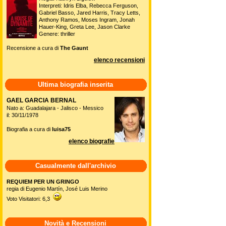
Interpreti: Idris Elba, Rebecca Ferguson,
Gabriel Basso, Jared Harris, Tracy Letts,
Anthony Ramos, Moses Ingram, Jonah
Hauer-King, Greta Lee, Jason Clarke
Genere: thriller
Recensione a cura di
The Gaunt
elenco recensioni
Ultima biografia inserita
GAEL GARCIA BERNAL
Nato a: Guadalajara - Jalisco - Messico
il: 30/11/1978
Biografia a cura di
luisa75
elenco biografie
Casualmente dall'archivio
REQUIEM PER UN GRINGO
regia di Eugenio Martín, José Luis Merino
Voto Visitatori: 6,3
Novità e Recensioni