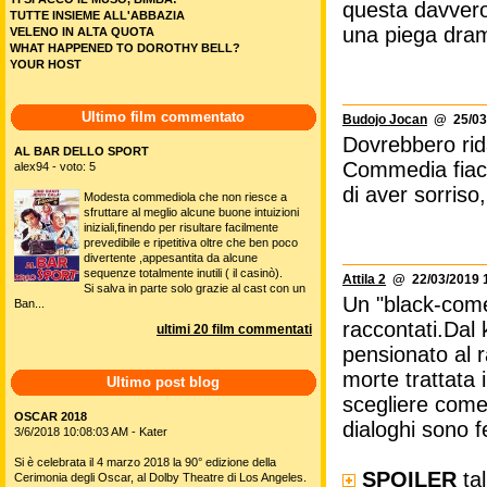
questa davvero
TUTTE INSIEME ALL'ABBAZIA
una piega dram
VELENO IN ALTA QUOTA
WHAT HAPPENED TO DOROTHY BELL?
YOUR HOST
Ultimo film commentato
Budojo Jocan
@ 25/03/
Dovrebbero rid
AL BAR DELLO SPORT
Commedia fiacca
alex94 - voto: 5
di aver sorris
Modesta commediola che non riesce a
sfruttare al meglio alcune buone intuizioni
iniziali,finendo per risultare facilmente
prevedibile e ripetitiva oltre che ben poco
divertente ,appesantita da alcune
sequenze totalmente inutili ( il casinò).
Attila 2
@ 22/03/2019 1
Si salva in parte solo grazie al cast con un
Un "black-come
Ban...
raccontati.Dal
ultimi 20 film commentati
pensionato al r
morte trattata
Ultimo post blog
scegliere come 
OSCAR 2018
dialoghi sono f
3/6/2018 10:08:03 AM - Kater
Si è celebrata il 4 marzo 2018 la 90° edizione della
SPOILER
tal
Cerimonia degli Oscar, al Dolby Theatre di Los Angeles.