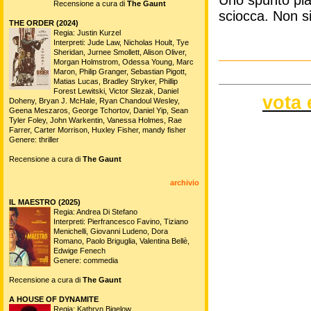
Uno spunto pia
Recensione a cura di
The Gaunt
sciocca. Non s
THE ORDER (2024)
Regia: Justin Kurzel
Interpreti: Jude Law, Nicholas Hoult, Tye
Sheridan, Jurnee Smollett, Alison Oliver,
Morgan Holmstrom, Odessa Young, Marc
Maron, Philip Granger, Sebastian Pigott,
Matias Lucas, Bradley Stryker, Phillip
Forest Lewitski, Victor Slezak, Daniel
vota 
Doheny, Bryan J. McHale, Ryan Chandoul Wesley,
Geena Meszaros, George Tchortov, Daniel Yip, Sean
Tyler Foley, John Warkentin, Vanessa Holmes, Rae
Farrer, Carter Morrison, Huxley Fisher, mandy fisher
Genere: thriller
Recensione a cura di
The Gaunt
archivio
IL MAESTRO (2025)
Regia: Andrea Di Stefano
Interpreti: Pierfrancesco Favino, Tiziano
Menichelli, Giovanni Ludeno, Dora
Romano, Paolo Briguglia, Valentina Bellè,
Edwige Fenech
Genere: commedia
Recensione a cura di
The Gaunt
A HOUSE OF DYNAMITE
Regia: Kathryn Bigelow