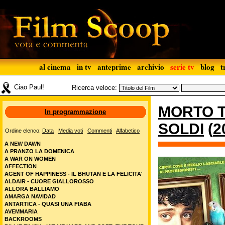
al cinema
in tv
anteprime
archivio
serie tv
blog
t
Ciao Paul!
Ricerca veloce:
MORTO TR
In programmazione
SOLDI
(
2
Ordine elenco:
Data
Media voti
Commenti
Alfabetico
A NEW DAWN
A PRANZO LA DOMENICA
A WAR ON WOMEN
AFFECTION
AGENT OF HAPPINESS - IL BHUTAN E LA FELICITA'
ALDAIR - CUORE GIALLOROSSO
ALLORA BALLIAMO
AMARGA NAVIDAD
ANTARTICA - QUASI UNA FIABA
AVEMMARIA
BACKROOMS