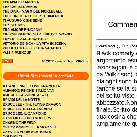
TERAPIA DI FAMIGLIA
THE CHRISTOPHERS
THE DINK - MAGO DEL PICKLEBALL
THE LUNCH: A LETTER TO AMERICA
TI AUGURO OGNI BENE
Commen
TOY STORY 5
TRA AMORE E INGANNI
TRE CHILOMETRI ALLA FINE DEL MONDO
TUNER - L’ACCORDATORE
VITTORIO DE SICA - LA VITA IN SCENA
Evarg Nori
@ 06/06/20
WILLIE PEYOTE - ELEGIA SABAUDA
Black comedy ch
YALLA PARKOUR
argomento est
1073236
commenti su
53872
film
leziosaggini e 
da Wilkinson),l
Ultimi film inseriti in archivio
dialoghi sono b
A L'ANCIENNE - COME UNA VOLTA
(anche se la st
AMIAMOCI FINCHE' SIAMO VIVI
del solito,visto
AMORE E PASSIONE A SYLT
BRIVIDI NELLA NOTTE
abbozzato.Non 
BRUCE LEE - THE FLYING DRAGON
finale.Scritto 
BRUCE LEE IL LEGGENDARIO
BRUCE LEE, IL CAMPIONE
qualcosina che 
CASH OUT 2: HIGH ROLLERS
ampiamente qui
CHASING THE WIND
CHE CARAMBOLE… RAGAZZI!!!...
CHEN: LA FURIA SCATENATA
COLD MEAT