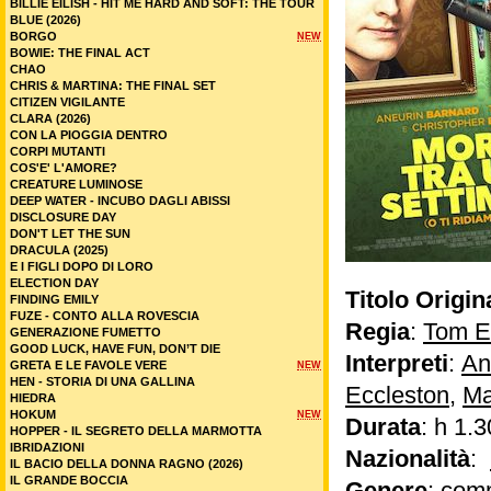
BILLIE EILISH - HIT ME HARD AND SOFT: THE TOUR
BLUE (2026)
BORGO
NEW
BOWIE: THE FINAL ACT
CHAO
CHRIS & MARTINA: THE FINAL SET
CITIZEN VIGILANTE
CLARA (2026)
CON LA PIOGGIA DENTRO
CORPI MUTANTI
COS'E' L'AMORE?
CREATURE LUMINOSE
DEEP WATER - INCUBO DAGLI ABISSI
DISCLOSURE DAY
DON'T LET THE SUN
DRACULA (2025)
E I FIGLI DOPO DI LORO
ELECTION DAY
Titolo Origin
FINDING EMILY
FUZE - CONTO ALLA ROVESCIA
Regia
:
Tom 
GENERAZIONE FUMETTO
GOOD LUCK, HAVE FUN, DON’T DIE
Interpreti
:
An
GRETA E LE FAVOLE VERE
NEW
HEN - STORIA DI UNA GALLINA
Eccleston
,
Ma
HIEDRA
HOKUM
NEW
Durata
: h 1.3
HOPPER - IL SEGRETO DELLA MARMOTTA
IBRIDAZIONI
Nazionalità
:
IL BACIO DELLA DONNA RAGNO (2026)
IL GRANDE BOCCIA
Genere
:
com