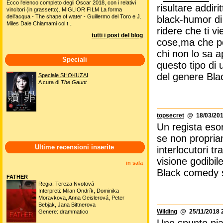
Ecco l'elenco completo degli Oscar 2018, con i relativi
risultare addiri
vincitori (in grassetto). MIGLIOR FILM La forma
dell'acqua - The shape of water - Guillermo del Toro e J.
black-humor di 
Miles Dale Chiamami col t...
ridere che ti v
tutti i post del blog
cose,ma che poi
chi non lo sa 
Speciali
questo tipo di
del genere Bl
Speciale SHOKUZAI
A cura di
The Gaunt
topsecret
@ 18/03/201
Un regista eso
se non propriam
Ultime recensioni inserite
interlocutori t
visione godibile
in sala
Black comedy s
FATHER
Regia: Tereza Nvotová
Interpreti: Milan Ondrík, Dominika
Moravkova, Anna Geislerová, Peter
Bebjak, Jana Bittnerova
Wilding
@ 25/11/2018 2
Genere: drammatico