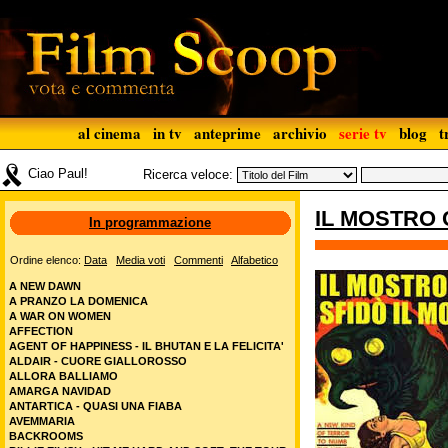
al cinema
in tv
anteprime
archivio
serie tv
blog
t
Ciao Paul!
Ricerca veloce:
IL MOSTRO 
In programmazione
Ordine elenco:
Data
Media voti
Commenti
Alfabetico
A NEW DAWN
A PRANZO LA DOMENICA
A WAR ON WOMEN
AFFECTION
AGENT OF HAPPINESS - IL BHUTAN E LA FELICITA'
ALDAIR - CUORE GIALLOROSSO
ALLORA BALLIAMO
AMARGA NAVIDAD
ANTARTICA - QUASI UNA FIABA
AVEMMARIA
BACKROOMS