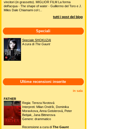
vincitori (in grassetto). MIGLIOR FILM La forma
dell'acqua - The shape of water - Guillermo del Toro e J.
Miles Dale Chiamami col t...
tutti i post del blog
Speciali
Speciale SHOKUZAI
A cura di
The Gaunt
Ultime recensioni inserite
in sala
FATHER
Regia: Tereza Nvotová
Interpreti: Milan Ondrík, Dominika
Moravkova, Anna Geislerová, Peter
Bebjak, Jana Bittnerova
Genere: drammatico
Recensione a cura di
The Gaunt