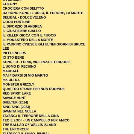
COLONY
CROCIERA CON DELITTO
DA HONG KONG: L'URLO, IL FURORE, LA MORTE
DELIBAL - DOLCE VELENO
GOOD FORTUNE
IL DIVORZIO DI ANDREA
IL GIUSTIZIERE GIALLO
IL KILLER GIOCA CON IL FUOCO
IL MONASTERO DELLA MORTE
IL PADRINO CINESE E GLI ULTIMI GIORNI DI BRUCE
LEE
INFLUENCERS
IO STO BENE
KUNG FU - FURIA, VIOLENZA E TERRORE
L'UOMO DI PECHINO
MADBALL
MAI FIDARSI DI MIO MARITO
MK ULTRA
MONSTER GRIZZLY
QUATTRO STORIE PER NON DORMIRE
RED SPIRIT LAKE
SAVAGE HUNT
SHELTER (2014)
SING SING (2023)
SVANITA NEL NULLA
TAYANG: IL TERRORE DELLA CINA
TEO E ZODI' - UN CAMMELLO PER AMICO
THE BALLAD OF WALLIS ISLAND
THE ENFORCER
TI SPACCO IL MUSO, BIMBA!