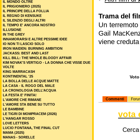
IL MONDO OLTRE
IL PRIGIONIERO (2025)
IL PRINCIPE DELLA FOLLIA
Trama del fil
IL REGNO DI KENSUKE
IL SILENZIO DEGLI ALTRI
Un terremoto 
IL TEMPO E' ANCORA NOSTRO
ILLUSIONE
Gail MacKenzi
IN THE GREY
INNAMORARSI E ALTRE PESSIME IDEE
viene creduta
IO NON TI LASCIO SOLO
IRON MAIDEN: BURNING AMBITION
JACKASS: BEST AND LAST
KILL BILL: THE WHOLE BLOODY AFFAIR
KIM NOVAK'S VERTIGO - LA DONNA CHE VISSE DUE
VOLTE
KING MARRACASH
KONTINENTAL '25
Voto 
LA BOLLA DELLE ACQUE MATTE
LA CASA - IL ROGO DEL MALE
LA CRONOLOGIA DELL’ACQUA
LA FESTA E' FINITA!
Commenti
Foru
L'AMORE CHE RIMANE
L'AMORE STA BENE SU TUTTO
LE BAMBINE
vota 
LE TIGRI DI MOMPRACEM (2026)
L'HANGAR ROSSO
LOVE LETTERS
LUCIO FONTANA, THE FINAL CUT
Cerca
MAMA (2025)
MANAS - SORELLE