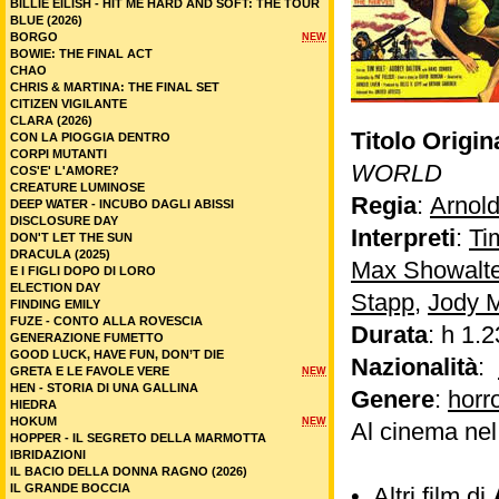
BILLIE EILISH - HIT ME HARD AND SOFT: THE TOUR
BLUE (2026)
BORGO
NEW
BOWIE: THE FINAL ACT
CHAO
CHRIS & MARTINA: THE FINAL SET
CITIZEN VIGILANTE
CLARA (2026)
Titolo Origin
CON LA PIOGGIA DENTRO
CORPI MUTANTI
WORLD
COS'E' L'AMORE?
CREATURE LUMINOSE
Regia
:
Arnol
DEEP WATER - INCUBO DAGLI ABISSI
DISCLOSURE DAY
Interpreti
:
Ti
DON'T LET THE SUN
DRACULA (2025)
Max Showalte
E I FIGLI DOPO DI LORO
ELECTION DAY
Stapp
,
Jody 
FINDING EMILY
FUZE - CONTO ALLA ROVESCIA
Durata
: h 1.2
GENERAZIONE FUMETTO
GOOD LUCK, HAVE FUN, DON’T DIE
Nazionalità
:
GRETA E LE FAVOLE VERE
NEW
HEN - STORIA DI UNA GALLINA
Genere
:
horr
HIEDRA
HOKUM
NEW
Al cinema ne
HOPPER - IL SEGRETO DELLA MARMOTTA
IBRIDAZIONI
IL BACIO DELLA DONNA RAGNO (2026)
IL GRANDE BOCCIA
•
Altri film di