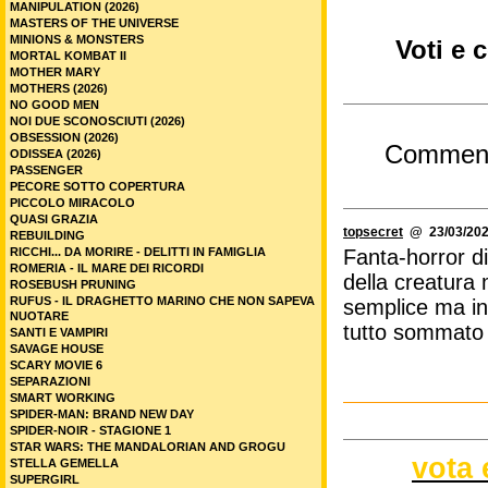
MANIPULATION (2026)
MASTERS OF THE UNIVERSE
MINIONS & MONSTERS
Voti e 
MORTAL KOMBAT II
MOTHER MARY
MOTHERS (2026)
NO GOOD MEN
NOI DUE SCONOSCIUTI (2026)
OBSESSION (2026)
Commen
ODISSEA (2026)
PASSENGER
PECORE SOTTO COPERTURA
PICCOLO MIRACOLO
QUASI GRAZIA
topsecret
@ 23/03/202
REBUILDING
RICCHI... DA MORIRE - DELITTI IN FAMIGLIA
Fanta-horror di 
ROMERIA - IL MARE DEI RICORDI
della creatura
ROSEBUSH PRUNING
RUFUS - IL DRAGHETTO MARINO CHE NON SAPEVA
semplice ma in
NUOTARE
tutto sommato 
SANTI E VAMPIRI
SAVAGE HOUSE
SCARY MOVIE 6
SEPARAZIONI
SMART WORKING
SPIDER-MAN: BRAND NEW DAY
SPIDER-NOIR - STAGIONE 1
STAR WARS: THE MANDALORIAN AND GROGU
vota 
STELLA GEMELLA
SUPERGIRL