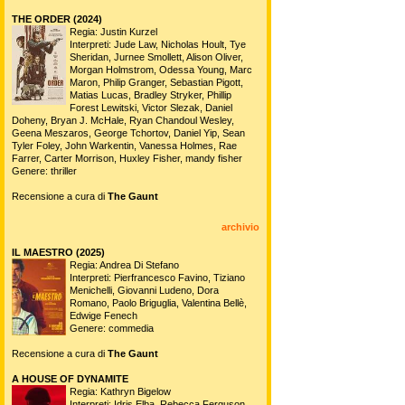
THE ORDER (2024)
Regia: Justin Kurzel
Interpreti: Jude Law, Nicholas Hoult, Tye
Sheridan, Jurnee Smollett, Alison Oliver,
Morgan Holmstrom, Odessa Young, Marc
Maron, Philip Granger, Sebastian Pigott,
Matias Lucas, Bradley Stryker, Phillip
Forest Lewitski, Victor Slezak, Daniel
Doheny, Bryan J. McHale, Ryan Chandoul Wesley,
Geena Meszaros, George Tchortov, Daniel Yip, Sean
Tyler Foley, John Warkentin, Vanessa Holmes, Rae
Farrer, Carter Morrison, Huxley Fisher, mandy fisher
Genere: thriller
Recensione a cura di
The Gaunt
archivio
IL MAESTRO (2025)
Regia: Andrea Di Stefano
Interpreti: Pierfrancesco Favino, Tiziano
Menichelli, Giovanni Ludeno, Dora
Romano, Paolo Briguglia, Valentina Bellè,
Edwige Fenech
Genere: commedia
Recensione a cura di
The Gaunt
A HOUSE OF DYNAMITE
Regia: Kathryn Bigelow
Interpreti: Idris Elba, Rebecca Ferguson,