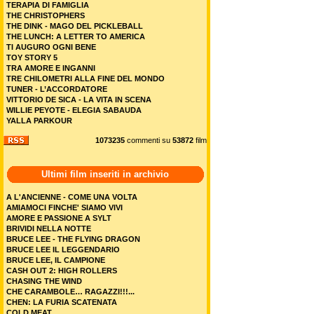
TERAPIA DI FAMIGLIA
THE CHRISTOPHERS
THE DINK - MAGO DEL PICKLEBALL
THE LUNCH: A LETTER TO AMERICA
TI AUGURO OGNI BENE
TOY STORY 5
TRA AMORE E INGANNI
TRE CHILOMETRI ALLA FINE DEL MONDO
TUNER - L’ACCORDATORE
VITTORIO DE SICA - LA VITA IN SCENA
WILLIE PEYOTE - ELEGIA SABAUDA
YALLA PARKOUR
1073235
commenti su
53872
film
Ultimi film inseriti in archivio
A L'ANCIENNE - COME UNA VOLTA
AMIAMOCI FINCHE' SIAMO VIVI
AMORE E PASSIONE A SYLT
BRIVIDI NELLA NOTTE
BRUCE LEE - THE FLYING DRAGON
BRUCE LEE IL LEGGENDARIO
BRUCE LEE, IL CAMPIONE
CASH OUT 2: HIGH ROLLERS
CHASING THE WIND
CHE CARAMBOLE… RAGAZZI!!!...
CHEN: LA FURIA SCATENATA
COLD MEAT