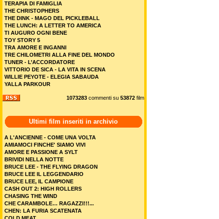
TERAPIA DI FAMIGLIA
THE CHRISTOPHERS
THE DINK - MAGO DEL PICKLEBALL
THE LUNCH: A LETTER TO AMERICA
TI AUGURO OGNI BENE
TOY STORY 5
TRA AMORE E INGANNI
TRE CHILOMETRI ALLA FINE DEL MONDO
TUNER - L’ACCORDATORE
VITTORIO DE SICA - LA VITA IN SCENA
WILLIE PEYOTE - ELEGIA SABAUDA
YALLA PARKOUR
1073283
commenti su
53872
film
Ultimi film inseriti in archivio
A L'ANCIENNE - COME UNA VOLTA
AMIAMOCI FINCHE' SIAMO VIVI
AMORE E PASSIONE A SYLT
BRIVIDI NELLA NOTTE
BRUCE LEE - THE FLYING DRAGON
BRUCE LEE IL LEGGENDARIO
BRUCE LEE, IL CAMPIONE
CASH OUT 2: HIGH ROLLERS
CHASING THE WIND
CHE CARAMBOLE… RAGAZZI!!!...
CHEN: LA FURIA SCATENATA
COLD MEAT