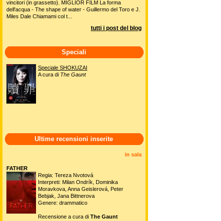
vincitori (in grassetto). MIGLIOR FILM La forma
dell'acqua - The shape of water - Guillermo del Toro e J.
Miles Dale Chiamami col t...
tutti i post del blog
Speciali
Speciale SHOKUZAI
A cura di
The Gaunt
Ultime recensioni inserite
in sala
FATHER
Regia: Tereza Nvotová
Interpreti: Milan Ondrík, Dominika
Moravkova, Anna Geislerová, Peter
Bebjak, Jana Bittnerova
Genere: drammatico
Recensione a cura di
The Gaunt