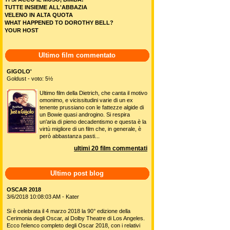
TUTTE INSIEME ALL'ABBAZIA
VELENO IN ALTA QUOTA
WHAT HAPPENED TO DOROTHY BELL?
YOUR HOST
Ultimo film commentato
GIGOLO'
Goldust - voto: 5½
Ultimo film della Dietrich, che canta il motivo
omonimo, e vicissitudini varie di un ex
tenente prussiano con le fattezze algide di
un Bowie quasi androgino. Si respira
un'aria di pieno decadentismo e questa è la
virtù migliore di un film che, in generale, è
però abbastanza pasti...
ultimi 20 film commentati
Ultimo post blog
OSCAR 2018
3/6/2018 10:08:03 AM - Kater
Si è celebrata il 4 marzo 2018 la 90° edizione della
Cerimonia degli Oscar, al Dolby Theatre di Los Angeles.
Ecco l'elenco completo degli Oscar 2018, con i relativi