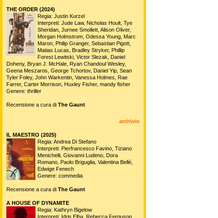
THE ORDER (2024)
Regia: Justin Kurzel
Interpreti: Jude Law, Nicholas Hoult, Tye
Sheridan, Jurnee Smollett, Alison Oliver,
Morgan Holmstrom, Odessa Young, Marc
Maron, Philip Granger, Sebastian Pigott,
Matias Lucas, Bradley Stryker, Phillip
Forest Lewitski, Victor Slezak, Daniel
Doheny, Bryan J. McHale, Ryan Chandoul Wesley,
Geena Meszaros, George Tchortov, Daniel Yip, Sean
Tyler Foley, John Warkentin, Vanessa Holmes, Rae
Farrer, Carter Morrison, Huxley Fisher, mandy fisher
Genere: thriller
Recensione a cura di
The Gaunt
archivio
IL MAESTRO (2025)
Regia: Andrea Di Stefano
Interpreti: Pierfrancesco Favino, Tiziano
Menichelli, Giovanni Ludeno, Dora
Romano, Paolo Briguglia, Valentina Bellè,
Edwige Fenech
Genere: commedia
Recensione a cura di
The Gaunt
A HOUSE OF DYNAMITE
Regia: Kathryn Bigelow
Interpreti: Idris Elba, Rebecca Ferguson,