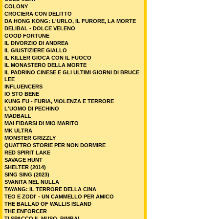
COLONY
CROCIERA CON DELITTO
DA HONG KONG: L'URLO, IL FURORE, LA MORTE
DELIBAL - DOLCE VELENO
GOOD FORTUNE
IL DIVORZIO DI ANDREA
IL GIUSTIZIERE GIALLO
IL KILLER GIOCA CON IL FUOCO
IL MONASTERO DELLA MORTE
IL PADRINO CINESE E GLI ULTIMI GIORNI DI BRUCE
LEE
INFLUENCERS
IO STO BENE
KUNG FU - FURIA, VIOLENZA E TERRORE
L'UOMO DI PECHINO
MADBALL
MAI FIDARSI DI MIO MARITO
MK ULTRA
MONSTER GRIZZLY
QUATTRO STORIE PER NON DORMIRE
RED SPIRIT LAKE
SAVAGE HUNT
SHELTER (2014)
SING SING (2023)
SVANITA NEL NULLA
TAYANG: IL TERRORE DELLA CINA
TEO E ZODI' - UN CAMMELLO PER AMICO
THE BALLAD OF WALLIS ISLAND
THE ENFORCER
TI SPACCO IL MUSO, BIMBA!