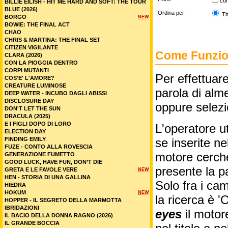
co
BILLIE EILISH - HIT ME HARD AND SOFT: THE TOUR
BLUE (2026)
Ordina per:
Tit
BORGO
NEW
BOWIE: THE FINAL ACT
CHAO
CHRIS & MARTINA: THE FINAL SET
CITIZEN VIGILANTE
Come Funzion
CLARA (2026)
CON LA PIOGGIA DENTRO
CORPI MUTANTI
Per effettuare
COS'E' L'AMORE?
CREATURE LUMINOSE
parola di alme
DEEP WATER - INCUBO DAGLI ABISSI
DISCLOSURE DAY
oppure selez
DON'T LET THE SUN
DRACULA (2025)
E I FIGLI DOPO DI LORO
L'operatore ut
ELECTION DAY
FINDING EMILY
se inserite n
FUZE - CONTO ALLA ROVESCIA
motore cercher
GENERAZIONE FUMETTO
GOOD LUCK, HAVE FUN, DON’T DIE
presente la p
GRETA E LE FAVOLE VERE
NEW
HEN - STORIA DI UNA GALLINA
Solo fra i cam
HIEDRA
HOKUM
NEW
la ricerca è '
HOPPER - IL SEGRETO DELLA MARMOTTA
IBRIDAZIONI
eyes
il motor
IL BACIO DELLA DONNA RAGNO (2026)
IL GRANDE BOCCIA