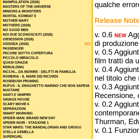
MANIPULATION (2026)
qualche error
MASTERS OF THE UNIVERSE
MINIONS & MONSTERS
MORTAL KOMBAT II
Release Not
MOTHER MARY
MOTHERS (2026)
NO GOOD MEN
v. 0.6
Aggi
NOI DUE SCONOSCIUTI (2026)
NEW
OBSESSION (2026)
di produzione
ODISSEA (2026)
HOT
PASSENGER
v. 0.5 Aggiunt
PECORE SOTTO COPERTURA
PICCOLO MIRACOLO
film tratti da 
QUASI GRAZIA
REBUILDING
v. 0.4 Aggiunt
RICCHI... DA MORIRE - DELITTI IN FAMIGLIA
nel titolo ch
ROMERIA - IL MARE DEI RICORDI
ROSEBUSH PRUNING
v. 0.3 Aggiunt
RUFUS - IL DRAGHETTO MARINO CHE NON SAPEVA
NUOTARE
Recensione, 
SANTI E VAMPIRI
SAVAGE HOUSE
v. 0.2 Aggiunta
SCARY MOVIE 6
SEPARAZIONI
contemporane
SMART WORKING
SPIDER-MAN: BRAND NEW DAY
Thurman, Edw
SPIDER-NOIR - STAGIONE 1
STAR WARS: THE MANDALORIAN AND GROGU
v. 0.1 Funzio
STELLA GEMELLA
SUPERGIRL