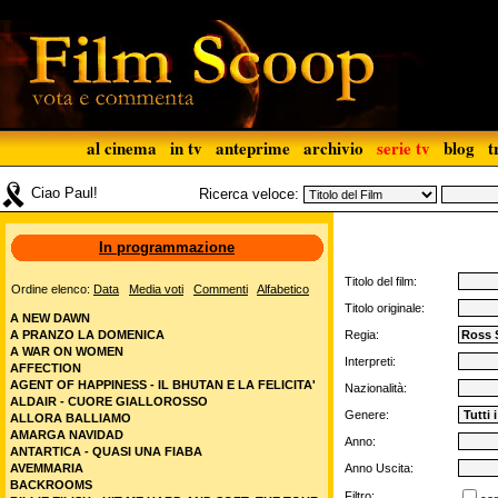
al cinema
in tv
anteprime
archivio
serie tv
blog
t
Ciao Paul!
Ricerca veloce:
In programmazione
Titolo del film:
Ordine elenco:
Data
Media voti
Commenti
Alfabetico
Titolo originale:
A NEW DAWN
A PRANZO LA DOMENICA
Regia:
A WAR ON WOMEN
Interpreti:
AFFECTION
AGENT OF HAPPINESS - IL BHUTAN E LA FELICITA'
Nazionalità:
ALDAIR - CUORE GIALLOROSSO
Genere:
ALLORA BALLIAMO
AMARGA NAVIDAD
Anno:
ANTARTICA - QUASI UNA FIABA
AVEMMARIA
Anno Uscita:
BACKROOMS
Filtro: