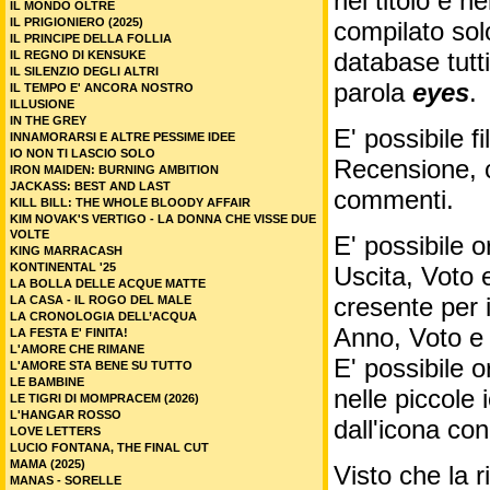
nel titolo e ne
IL MONDO OLTRE
IL PRIGIONIERO (2025)
compilato sol
IL PRINCIPE DELLA FOLLIA
database tutti
IL REGNO DI KENSUKE
IL SILENZIO DEGLI ALTRI
parola
eyes
.
IL TEMPO E' ANCORA NOSTRO
ILLUSIONE
IN THE GREY
E' possibile f
INNAMORARSI E ALTRE PESSIME IDEE
IO NON TI LASCIO SOLO
Recensione, c
IRON MAIDEN: BURNING AMBITION
JACKASS: BEST AND LAST
commenti.
KILL BILL: THE WHOLE BLOODY AFFAIR
KIM NOVAK'S VERTIGO - LA DONNA CHE VISSE DUE
VOLTE
E' possibile o
KING MARRACASH
KONTINENTAL '25
Uscita, Voto 
LA BOLLA DELLE ACQUE MATTE
cresente per 
LA CASA - IL ROGO DEL MALE
LA CRONOLOGIA DELL’ACQUA
Anno, Voto e
LA FESTA E' FINITA!
L'AMORE CHE RIMANE
E' possibile o
L'AMORE STA BENE SU TUTTO
LE BAMBINE
nelle piccole
LE TIGRI DI MOMPRACEM (2026)
L'HANGAR ROSSO
dall'icona co
LOVE LETTERS
LUCIO FONTANA, THE FINAL CUT
MAMA (2025)
Visto che la 
MANAS - SORELLE