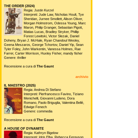
THE ORDER (2024)
Regia: Justin Kurzel
Interpreti: Jude Law, Nicholas Hoult, Tye
Sheridan, Jurnee Smollett, Alison Oliver,
Morgan Holmstrom, Odessa Young, Marc
Maron, Philip Granger, Sebastian Pigott,
Matias Lucas, Bradley Stryker, Phillip
Forest Lewitski, Victor Slezak, Daniel
Doheny, Bryan J. McHale, Ryan Chandoul Wesley,
Geena Meszaros, George Tchortov, Daniel Yip, Sean
Tyler Foley, John Warkentin, Vanessa Holmes, Rae
Farrer, Carter Morrison, Huxley Fisher, mandy fisher
Genere: thriller
Recensione a cura di
The Gaunt
archivio
IL MAESTRO (2025)
Regia: Andrea Di Stefano
Interpreti: Pierfrancesco Favino, Tiziano
Menichelli, Giovanni Ludeno, Dora
Romano, Paolo Briguglia, Valentina Bellè,
Edwige Fenech
Genere: commedia
Recensione a cura di
The Gaunt
A HOUSE OF DYNAMITE
Regia: Kathryn Bigelow
Interpreti: Idris Elba, Rebecca Ferguson,