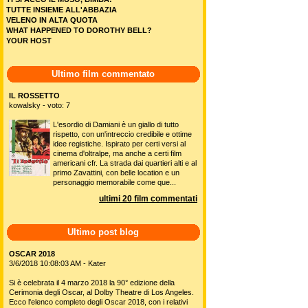
TUTTE INSIEME ALL'ABBAZIA
VELENO IN ALTA QUOTA
WHAT HAPPENED TO DOROTHY BELL?
YOUR HOST
Ultimo film commentato
IL ROSSETTO
kowalsky - voto: 7
L'esordio di Damiani è un giallo di tutto
rispetto, con un'intreccio credibile e ottime
idee registiche. Ispirato per certi versi al
cinema d'oltralpe, ma anche a certi film
americani cfr. La strada dai quartieri alti e al
primo Zavattini, con belle location e un
personaggio memorabile come que...
ultimi 20 film commentati
Ultimo post blog
OSCAR 2018
3/6/2018 10:08:03 AM - Kater
Si è celebrata il 4 marzo 2018 la 90° edizione della
Cerimonia degli Oscar, al Dolby Theatre di Los Angeles.
Ecco l'elenco completo degli Oscar 2018, con i relativi