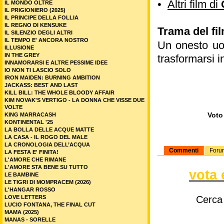
•
Altri film di
IL MONDO OLTRE
IL PRIGIONIERO (2025)
IL PRINCIPE DELLA FOLLIA
IL REGNO DI KENSUKE
Trama del fi
IL SILENZIO DEGLI ALTRI
IL TEMPO E' ANCORA NOSTRO
Un onesto uom
ILLUSIONE
IN THE GREY
trasformarsi i
INNAMORARSI E ALTRE PESSIME IDEE
IO NON TI LASCIO SOLO
IRON MAIDEN: BURNING AMBITION
JACKASS: BEST AND LAST
KILL BILL: THE WHOLE BLOODY AFFAIR
KIM NOVAK'S VERTIGO - LA DONNA CHE VISSE DUE
VOLTE
Voto 
KING MARRACASH
KONTINENTAL '25
LA BOLLA DELLE ACQUE MATTE
LA CASA - IL ROGO DEL MALE
LA CRONOLOGIA DELL’ACQUA
Commenti
Foru
LA FESTA E' FINITA!
L'AMORE CHE RIMANE
L'AMORE STA BENE SU TUTTO
vota 
LE BAMBINE
LE TIGRI DI MOMPRACEM (2026)
L'HANGAR ROSSO
LOVE LETTERS
Cerca
LUCIO FONTANA, THE FINAL CUT
MAMA (2025)
MANAS - SORELLE