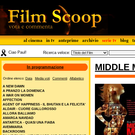
al cinema
in tv
anteprime
archivio
serie tv
blog
t
Ciao Paul!
Ricerca veloce:
MIDDLE 
In programmazione
Ordine elenco:
Data
Media voti
Commenti
Alfabetico
A NEW DAWN
A PRANZO LA DOMENICA
A WAR ON WOMEN
AFFECTION
AGENT OF HAPPINESS - IL BHUTAN E LA FELICITA'
ALDAIR - CUORE GIALLOROSSO
ALLORA BALLIAMO
AMARGA NAVIDAD
ANTARTICA - QUASI UNA FIABA
AVEMMARIA
BACKROOMS