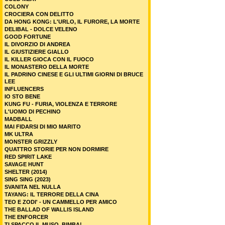
COLONY
CROCIERA CON DELITTO
DA HONG KONG: L'URLO, IL FURORE, LA MORTE
DELIBAL - DOLCE VELENO
GOOD FORTUNE
IL DIVORZIO DI ANDREA
IL GIUSTIZIERE GIALLO
IL KILLER GIOCA CON IL FUOCO
IL MONASTERO DELLA MORTE
IL PADRINO CINESE E GLI ULTIMI GIORNI DI BRUCE
LEE
INFLUENCERS
IO STO BENE
KUNG FU - FURIA, VIOLENZA E TERRORE
L'UOMO DI PECHINO
MADBALL
MAI FIDARSI DI MIO MARITO
MK ULTRA
MONSTER GRIZZLY
QUATTRO STORIE PER NON DORMIRE
RED SPIRIT LAKE
SAVAGE HUNT
SHELTER (2014)
SING SING (2023)
SVANITA NEL NULLA
TAYANG: IL TERRORE DELLA CINA
TEO E ZODI' - UN CAMMELLO PER AMICO
THE BALLAD OF WALLIS ISLAND
THE ENFORCER
TI SPACCO IL MUSO, BIMBA!