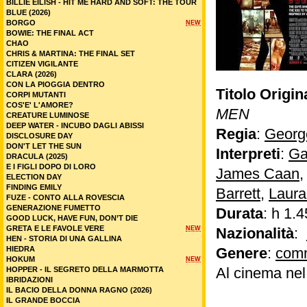
BILLIE EILISH - HIT ME HARD AND SOFT: THE TOUR
BLUE (2026)
BORGO
NEW
BOWIE: THE FINAL ACT
CHAO
CHRIS & MARTINA: THE FINAL SET
CITIZEN VIGILANTE
CLARA (2026)
CON LA PIOGGIA DENTRO
Titolo Origin
CORPI MUTANTI
COS'E' L'AMORE?
MEN
CREATURE LUMINOSE
DEEP WATER - INCUBO DAGLI ABISSI
Regia
:
Georg
DISCLOSURE DAY
DON'T LET THE SUN
Interpreti
:
Ga
DRACULA (2025)
E I FIGLI DOPO DI LORO
James Caan
ELECTION DAY
FINDING EMILY
Barrett
,
Laur
FUZE - CONTO ALLA ROVESCIA
GENERAZIONE FUMETTO
Durata
: h 1.4
GOOD LUCK, HAVE FUN, DON’T DIE
GRETA E LE FAVOLE VERE
NEW
Nazionalità
:
HEN - STORIA DI UNA GALLINA
HIEDRA
Genere
:
com
HOKUM
NEW
Al cinema ne
HOPPER - IL SEGRETO DELLA MARMOTTA
IBRIDAZIONI
IL BACIO DELLA DONNA RAGNO (2026)
IL GRANDE BOCCIA