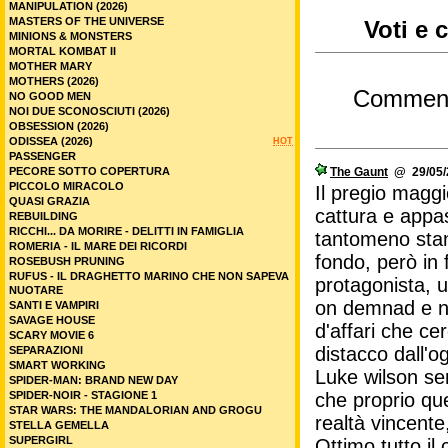
MANIPULATION (2026)
MASTERS OF THE UNIVERSE
Voti e 
MINIONS & MONSTERS
MORTAL KOMBAT II
MOTHER MARY
MOTHERS (2026)
Commen
NO GOOD MEN
NOI DUE SCONOSCIUTI (2026)
OBSESSION (2026)
ODISSEA (2026)
HOT
PASSENGER
PECORE SOTTO COPERTURA
The Gaunt
@ 29/05/2
PICCOLO MIRACOLO
Il pregio maggi
QUASI GRAZIA
cattura e appa
REBUILDING
RICCHI... DA MORIRE - DELITTI IN FAMIGLIA
tantomeno stanc
ROMERIA - IL MARE DEI RICORDI
fondo, però in 
ROSEBUSH PRUNING
RUFUS - IL DRAGHETTO MARINO CHE NON SAPEVA
protagonista, 
NUOTARE
on demnad e ne
SANTI E VAMPIRI
SAVAGE HOUSE
d'affari che c
SCARY MOVIE 6
distacco dall'og
SEPARAZIONI
SMART WORKING
Luke wilson se
SPIDER-MAN: BRAND NEW DAY
SPIDER-NOIR - STAGIONE 1
che proprio qu
STAR WARS: THE MANDALORIAN AND GROGU
realtà vincent
STELLA GEMELLA
SUPERGIRL
Ottimo tutto i