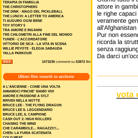
TERAPIA DI FAMIGLIA
attore in gamb
THE CHRISTOPHERS
THE DINK - MAGO DEL PICKLEBALL
le righe capaci
THE LUNCH: A LETTER TO AMERICA
veramente geni
TI AUGURO OGNI BENE
TOY STORY 5
all'Afghanistan
TRA AMORE E INGANNI
Pur non essend
TRE CHILOMETRI ALLA FINE DEL MONDO
TUNER - L’ACCORDATORE
ricorda la stru
VITTORIO DE SICA - LA VITA IN SCENA
senza raggiung
WILLIE PEYOTE - ELEGIA SABAUDA
YALLA PARKOUR
Da darci un'occ
1073236
commenti su
53872
film
Ultimi film inseriti in archivio
A L'ANCIENNE - COME UNA VOLTA
AMIAMOCI FINCHE' SIAMO VIVI
vota 
AMORE E PASSIONE A SYLT
BRIVIDI NELLA NOTTE
BRUCE LEE - THE FLYING DRAGON
BRUCE LEE IL LEGGENDARIO
BRUCE LEE, IL CAMPIONE
CASH OUT 2: HIGH ROLLERS
CHASING THE WIND
CHE CARAMBOLE… RAGAZZI!!!...
CHEN: LA FURIA SCATENATA
COLD MEAT