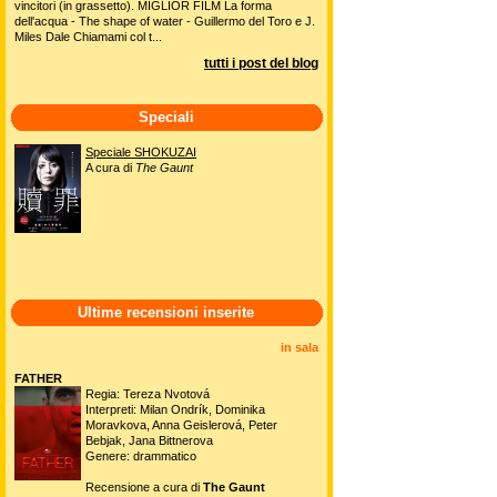
vincitori (in grassetto). MIGLIOR FILM La forma
dell'acqua - The shape of water - Guillermo del Toro e J.
Miles Dale Chiamami col t...
tutti i post del blog
Speciali
Speciale SHOKUZAI
A cura di
The Gaunt
Ultime recensioni inserite
in sala
FATHER
Regia: Tereza Nvotová
Interpreti: Milan Ondrík, Dominika
Moravkova, Anna Geislerová, Peter
Bebjak, Jana Bittnerova
Genere: drammatico
Recensione a cura di
The Gaunt