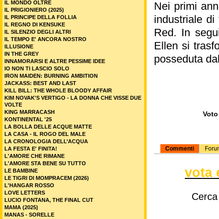
IL MONDO OLTRE
Nei primi ann
IL PRIGIONIERO (2025)
industriale d
IL PRINCIPE DELLA FOLLIA
IL REGNO DI KENSUKE
Red. In segui
IL SILENZIO DEGLI ALTRI
IL TEMPO E' ANCORA NOSTRO
Ellen si tras
ILLUSIONE
IN THE GREY
posseduta dal
INNAMORARSI E ALTRE PESSIME IDEE
IO NON TI LASCIO SOLO
IRON MAIDEN: BURNING AMBITION
JACKASS: BEST AND LAST
KILL BILL: THE WHOLE BLOODY AFFAIR
KIM NOVAK'S VERTIGO - LA DONNA CHE VISSE DUE
VOLTE
KING MARRACASH
Voto 
KONTINENTAL '25
LA BOLLA DELLE ACQUE MATTE
LA CASA - IL ROGO DEL MALE
LA CRONOLOGIA DELL’ACQUA
Commenti
Foru
LA FESTA E' FINITA!
L'AMORE CHE RIMANE
L'AMORE STA BENE SU TUTTO
vota 
LE BAMBINE
LE TIGRI DI MOMPRACEM (2026)
L'HANGAR ROSSO
LOVE LETTERS
Cerca
LUCIO FONTANA, THE FINAL CUT
MAMA (2025)
MANAS - SORELLE