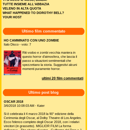
TUTTE INSIEME ALL'ABBAZIA
VELENO IN ALTA QUOTA
WHAT HAPPENED TO DOROTHY BELL?
YOUR HOST
Ultimo film commentato
HO CAMMINATO CON UNO ZOMBIE
Italo Disco - voto: 7
Riti vodoo e zombi vecchia maniera in
questo horror d'atmosfera, che lascia il
passo a situazioni sentimentali che
spezzettano la storia. Suggestivi alcuni
momenti puramente horror.
ultimi 20 film commentati
Ultimo post blog
OSCAR 2018
3/6/2018 10:08:03 AM - Kater
Si è celebrata il 4 marzo 2018 la 90° edizione della
Cerimonia degli Oscar, al Dolby Theatre di Los Angeles.
Ecco l'elenco completo degli Oscar 2018, con i relativi
vincitori (in grassetto). MIGLIOR FILM La forma
dell'acqua - The shape of water - Guillermo del Toro e J.