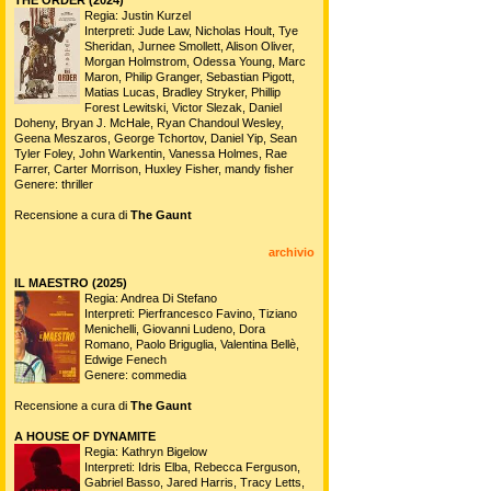
Regia: Justin Kurzel
Interpreti: Jude Law, Nicholas Hoult, Tye
Sheridan, Jurnee Smollett, Alison Oliver,
Morgan Holmstrom, Odessa Young, Marc
Maron, Philip Granger, Sebastian Pigott,
Matias Lucas, Bradley Stryker, Phillip
Forest Lewitski, Victor Slezak, Daniel
Doheny, Bryan J. McHale, Ryan Chandoul Wesley,
Geena Meszaros, George Tchortov, Daniel Yip, Sean
Tyler Foley, John Warkentin, Vanessa Holmes, Rae
Farrer, Carter Morrison, Huxley Fisher, mandy fisher
Genere: thriller
Recensione a cura di
The Gaunt
archivio
IL MAESTRO (2025)
Regia: Andrea Di Stefano
Interpreti: Pierfrancesco Favino, Tiziano
Menichelli, Giovanni Ludeno, Dora
Romano, Paolo Briguglia, Valentina Bellè,
Edwige Fenech
Genere: commedia
Recensione a cura di
The Gaunt
A HOUSE OF DYNAMITE
Regia: Kathryn Bigelow
Interpreti: Idris Elba, Rebecca Ferguson,
Gabriel Basso, Jared Harris, Tracy Letts,