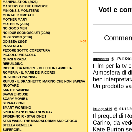
MANIPULATION (2026)
MASTERS OF THE UNIVERSE
Voti e com
MINIONS & MONSTERS
MORTAL KOMBAT II
MOTHER MARY
MOTHERS (2026)
NO GOOD MEN
NOI DUE SCONOSCIUTI (2026)
Commen
OBSESSION (2026)
ODISSEA (2026)
HOT
PASSENGER
PECORE SOTTO COPERTURA
PICCOLO MIRACOLO
topsecret
@ 17/11/201
QUASI GRAZIA
REBUILDING
Film per la tv
RICCHI... DA MORIRE - DELITTI IN FAMIGLIA
Atmosfera di di
ROMERIA - IL MARE DEI RICORDI
ROSEBUSH PRUNING
ben interpreta
RUFUS - IL DRAGHETTO MARINO CHE NON SAPEVA
Un prodotto val
NUOTARE
SANTI E VAMPIRI
SAVAGE HOUSE
SCARY MOVIE 6
SEPARAZIONI
SMART WORKING
krueger419
@ 01/12/20
SPIDER-MAN: BRAND NEW DAY
Il prequel di Ro
SPIDER-NOIR - STAGIONE 1
STAR WARS: THE MANDALORIAN AND GROGU
Carino, da ved
STELLA GEMELLA
Kate Burton se
SUPERGIRL