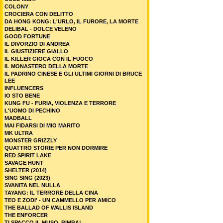
COLONY
CROCIERA CON DELITTO
DA HONG KONG: L'URLO, IL FURORE, LA MORTE
DELIBAL - DOLCE VELENO
GOOD FORTUNE
IL DIVORZIO DI ANDREA
IL GIUSTIZIERE GIALLO
IL KILLER GIOCA CON IL FUOCO
IL MONASTERO DELLA MORTE
IL PADRINO CINESE E GLI ULTIMI GIORNI DI BRUCE
LEE
INFLUENCERS
IO STO BENE
KUNG FU - FURIA, VIOLENZA E TERRORE
L'UOMO DI PECHINO
MADBALL
MAI FIDARSI DI MIO MARITO
MK ULTRA
MONSTER GRIZZLY
QUATTRO STORIE PER NON DORMIRE
RED SPIRIT LAKE
SAVAGE HUNT
SHELTER (2014)
SING SING (2023)
SVANITA NEL NULLA
TAYANG: IL TERRORE DELLA CINA
TEO E ZODI' - UN CAMMELLO PER AMICO
THE BALLAD OF WALLIS ISLAND
THE ENFORCER
TI SPACCO IL MUSO, BIMBA!