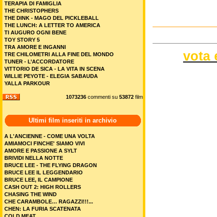
TERAPIA DI FAMIGLIA
THE CHRISTOPHERS
THE DINK - MAGO DEL PICKLEBALL
THE LUNCH: A LETTER TO AMERICA
TI AUGURO OGNI BENE
TOY STORY 5
TRA AMORE E INGANNI
vota 
TRE CHILOMETRI ALLA FINE DEL MONDO
TUNER - L’ACCORDATORE
VITTORIO DE SICA - LA VITA IN SCENA
WILLIE PEYOTE - ELEGIA SABAUDA
YALLA PARKOUR
1073236
commenti su
53872
film
Ultimi film inseriti in archivio
A L'ANCIENNE - COME UNA VOLTA
AMIAMOCI FINCHE' SIAMO VIVI
AMORE E PASSIONE A SYLT
BRIVIDI NELLA NOTTE
BRUCE LEE - THE FLYING DRAGON
BRUCE LEE IL LEGGENDARIO
BRUCE LEE, IL CAMPIONE
CASH OUT 2: HIGH ROLLERS
CHASING THE WIND
CHE CARAMBOLE… RAGAZZI!!!...
CHEN: LA FURIA SCATENATA
COLD MEAT