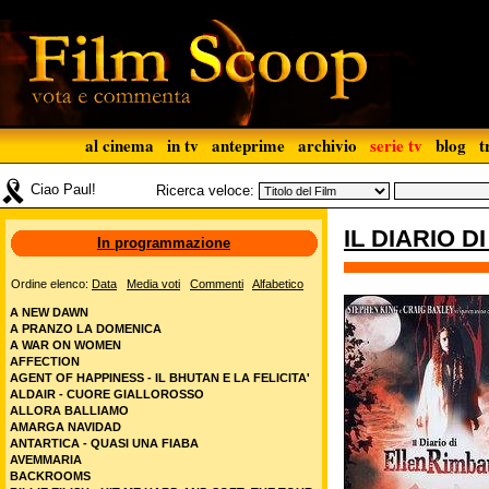
al cinema
in tv
anteprime
archivio
serie tv
blog
t
Ciao Paul!
Ricerca veloce:
IL DIARIO 
In programmazione
Ordine elenco:
Data
Media voti
Commenti
Alfabetico
A NEW DAWN
A PRANZO LA DOMENICA
A WAR ON WOMEN
AFFECTION
AGENT OF HAPPINESS - IL BHUTAN E LA FELICITA'
ALDAIR - CUORE GIALLOROSSO
ALLORA BALLIAMO
AMARGA NAVIDAD
ANTARTICA - QUASI UNA FIABA
AVEMMARIA
BACKROOMS