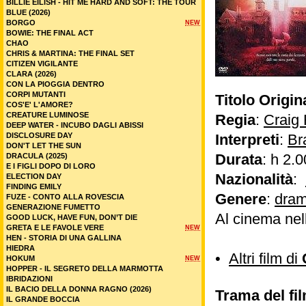
BILLIE EILISH - HIT ME HARD AND SOFT: THE TOUR
BLUE (2026)
BORGO
NEW
BOWIE: THE FINAL ACT
CHAO
CHRIS & MARTINA: THE FINAL SET
CITIZEN VIGILANTE
CLARA (2026)
CON LA PIOGGIA DENTRO
CORPI MUTANTI
Titolo Origin
COS'E' L'AMORE?
CREATURE LUMINOSE
Regia
:
Craig 
DEEP WATER - INCUBO DAGLI ABISSI
DISCLOSURE DAY
Interpreti
:
Br
DON'T LET THE SUN
Durata
: h 2.0
DRACULA (2025)
E I FIGLI DOPO DI LORO
Nazionalità
:
ELECTION DAY
FINDING EMILY
Genere
:
dram
FUZE - CONTO ALLA ROVESCIA
GENERAZIONE FUMETTO
Al cinema nel
GOOD LUCK, HAVE FUN, DON’T DIE
GRETA E LE FAVOLE VERE
NEW
HEN - STORIA DI UNA GALLINA
HIEDRA
•
Altri film di
HOKUM
NEW
HOPPER - IL SEGRETO DELLA MARMOTTA
IBRIDAZIONI
IL BACIO DELLA DONNA RAGNO (2026)
Trama del fil
IL GRANDE BOCCIA