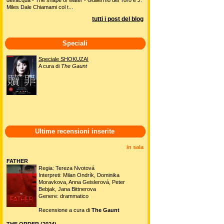
Miles Dale Chiamami col t...
tutti i post del blog
Speciali
Speciale SHOKUZAI
A cura di
The Gaunt
Ultime recensioni inserite
in sala
FATHER
Regia: Tereza Nvotová
Interpreti: Milan Ondrík, Dominika
Moravkova, Anna Geislerová, Peter
Bebjak, Jana Bittnerova
Genere: drammatico
Recensione a cura di
The Gaunt
THE ORDER (2024)