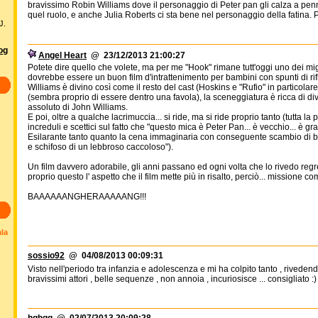
bravissimo Robin Williams dove il personaggio di Peter pan gli calza a penne
quel ruolo, e anche Julia Roberts ci sta bene nel personaggio della fatina.
J.
log
Angel Heart
@ 23/12/2013 21:00:27
Potete dire quello che volete, ma per me "Hook" rimane tutt'oggi uno dei mig
dovrebbe essere un buon film d'intrattenimento per bambini con spunti di rif
Williams è divino così come il resto del cast (Hoskins e "Rufio" in particolar
(sembra proprio di essere dentro una favola), la sceneggiatura è ricca di div
assoluto di John Williams.
E poi, oltre a qualche lacrimuccia... si ride, ma si ride proprio tanto (tutta la
increduli e scettici sul fatto che "questo mica è Peter Pan... è vecchio... è gr
Esilarante tanto quanto la cena immaginaria con conseguente scambio di bat
e schifoso di un lebbroso caccoloso").
Un film davvero adorabile, gli anni passano ed ogni volta che lo rivedo regre
proprio questo l' aspetto che il film mette più in risalto, perciò... missione co
BAAAAAANGHERAAAAANG!!!
ala
sossio92
@ 04/08/2013 00:09:31
Visto nell'periodo tra infanzia e adolescenza e mi ha colpito tanto , riveden
bravissimi attori , belle sequenze , non annoia , incuriosisce ... consigliato :)