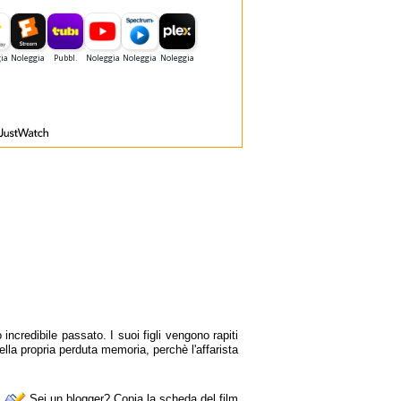
incredibile passato. I suoi figli vengono rapiti
ella propria perduta memoria, perchè l'affarista
Sei un blogger? Copia la scheda del film