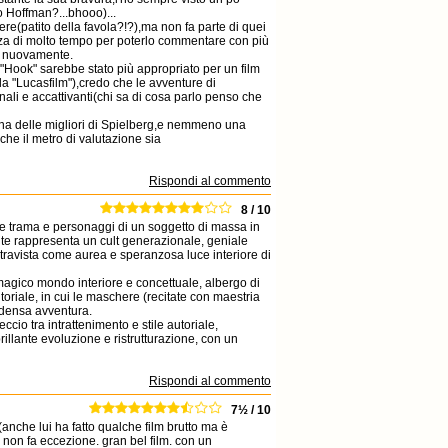
 Hoffman?...bhooo)...
ere(patito della favola?!?),ma non fa parte di quei
stanza di molto tempo per poterlo commentare con più
ia nuovamente.
"Hook" sarebbe stato più appropriato per un film
a "Lucasfilm"),credo che le avventure di
ali e accattivanti(chi sa di cosa parlo penso che
na delle migliori di Spielberg,e nemmeno una
che il metro di valutazione sia
Rispondi al commento
8 / 10
re trama e personaggi di un soggetto di massa in
ente rappresenta un cult generazionale, geniale
intravista come aurea e speranzosa luce interiore di
 magico mondo interiore e concettuale, albergo di
toriale, in cui le maschere (recitate con maestria
 densa avventura.
cio tra intrattenimento e stile autoriale,
illante evoluzione e ristrutturazione, con un
Rispondi al commento
7½ / 10
anche lui ha fatto qualche film brutto ma è
 non fa eccezione. gran bel film. con un