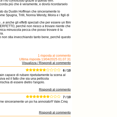
ce l'ho conosciuto grazie a questo film.
ricorda più che è veramente, e dovrà ricordarselo
tato da Dustin Hoffman che sinceramente lo
ome Spugna, Trilli, Nonna Wendy, Moira e i figli di
.e anche gli effetti speciali che per essere un film
lm PERFETTO, perché non riesco a trovare niente che
'unica minuscola pecca che posso trovare è la
ia.
che non stia invecchiando tanto bene, perché questo
1 risposta al commento
Ultima risposta 13/04/2025 01.07.31
Visualizza / Rispondi al commento
6 / 10
llain capace di rubare ripetutamente la scena al
va ed il fatto che sia una pellicola
ischia di essere dietro l'angolo.
Rispondi al commento
7 / 10
e a me sinceramente un po ha annoiato!!! Vale.Cmq
Rispondi al commento