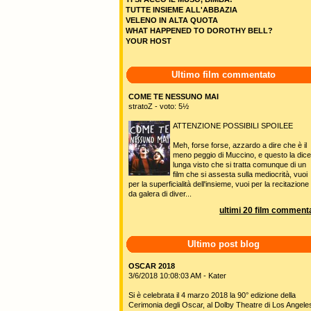
TUTTE INSIEME ALL'ABBAZIA
VELENO IN ALTA QUOTA
WHAT HAPPENED TO DOROTHY BELL?
YOUR HOST
Ultimo film commentato
COME TE NESSUNO MAI
stratoZ - voto: 5½
ATTENZIONE POSSIBILI SPOILEE
Meh, forse forse, azzardo a dire che è il
meno peggio di Muccino, e questo la dice
lunga visto che si tratta comunque di un
film che si assesta sulla mediocrità, vuoi
per la superficialità dell'insieme, vuoi per la recitazione
da galera di diver...
ultimi 20 film commenta
Ultimo post blog
OSCAR 2018
3/6/2018 10:08:03 AM - Kater
Si è celebrata il 4 marzo 2018 la 90° edizione della
Cerimonia degli Oscar, al Dolby Theatre di Los Angele