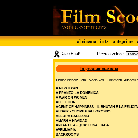
al cinema
in tv
anteprime
Ciao Paul!
Ricerca veloce:
In programmazione
Ordine elenco:
Data
Media voti
Commenti
Alfabetic
A NEW DAWN
A PRANZO LA DOMENICA
A WAR ON WOMEN
AFFECTION
AGENT OF HAPPINESS - IL BHUTAN E LA FELICIT
ALDAIR - CUORE GIALLOROSSO
ALLORA BALLIAMO
AMARGA NAVIDAD
ANTARTICA - QUASI UNA FIABA
AVEMMARIA
BACKROOMS