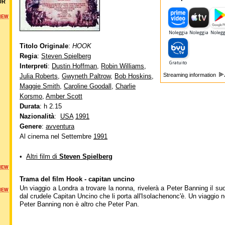
UR
NEW
Titolo Originale
:
HOOK
Regia
:
Steven Spielberg
Interpreti
:
Dustin Hoffman
,
Robin Williams
,
Streaming information
Julia Roberts
,
Gwyneth Paltrow
,
Bob Hoskins
,
Maggie Smith
,
Caroline Goodall
,
Charlie
Korsmo
,
Amber Scott
Durata
: h 2.15
Nazionalità
:
USA
1991
Genere
:
avventura
Al cinema nel Settembre
1991
•
Altri film di
Steven Spielberg
NEW
Trama del film Hook - capitan uncino
Un viaggio a Londra a trovare la nonna, rivelerà a Peter Banning il suo 
NEW
dal crudele Capitan Uncino che li porta all'Isolachenonc'è. Un viaggio n
Peter Banning non è altro che Peter Pan.