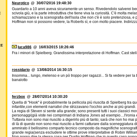
Neurotico
@ 30/07/2016 19:48:30
Guardarlo a 10 anni aveva sicuramente un senso. Rivedendolo salverei ben
scivola giù, e la parte introduttiva che tiene viva la curiosità. C'è molta me
E
schiamazzano e la scenografia dell'isola che non c'è è solo pretenziosa, e 
Hoffman non si possono vedere, la Roberts sì, e con molto piacere. Indirizz
CE
luca986
@ 16/03/2015 18:26:46
Fra i minori di Spielberg. Grandissima interpretazione di Hoffman. Cast stell
rossidario
@ 13/08/2014 16:30:15
Insomma... lungo, melenso e un pò troppo per ragazzi... Si fa vedere per la b
banalotto
ferzbox
@ 28/07/2014 10:30:20
Quella di "Hook" è probabilmente la pellicola più riuscita di Spielberg tra q
infantile,con elementi narrativi che strizzavano l'occhio anche ai più grandi.
La regia di Steven si sente alla grande; sono presenti tutti i suoi classici
personaggi(già viste nei comprimari di Indiana Jones ad esempio....l'ironia e
Tuttavia non sono mai riuscito a digerirlo più di tanto; sarà che non ho mai
di là di questo non sono mai riuscito a farmi catturare dalla sceneggiatura
ammirato il bellissimo comparto tecnico composto da magnifiche scenografie
grande regia(senza escludere le ottime prove interpretative di Robin Williams
Non posso dire la stessa cosa per Dustin Hoffman,che in questo caso,nonos