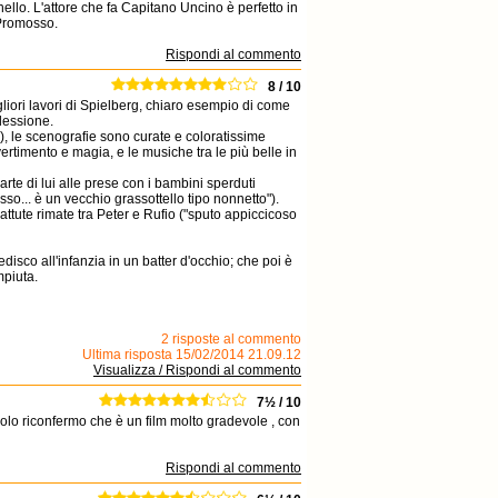
llo. L'attore che fa Capitano Uncino è perfetto in
 Promosso.
Rispondi al commento
8 / 10
liori lavori di Spielberg, chiaro esempio di come
lessione.
e), le scenografie sono curate e coloratissime
ertimento e magia, e le musiche tra le più belle in
 parte di lui alle prese con i bambini sperduti
asso... è un vecchio grassottello tipo nonnetto").
tute rimate tra Peter e Rufio ("sputo appiccicoso
disco all'infanzia in un batter d'occhio; che poi è
mpiuta.
2 risposte al commento
Ultima risposta 15/02/2014 21.09.12
Visualizza / Rispondi al commento
7½ / 10
dolo riconfermo che è un film molto gradevole , con
Rispondi al commento