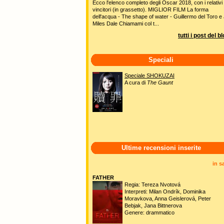
Ecco l'elenco completo degli Oscar 2018, con i relativi
vincitori (in grassetto). MIGLIOR FILM La forma
dell'acqua - The shape of water - Guillermo del Toro e 
Miles Dale Chiamami col t...
tutti i post del b
Speciali
Speciale SHOKUZAI
A cura di
The Gaunt
Ultime recensioni inserite
in s
FATHER
Regia: Tereza Nvotová
Interpreti: Milan Ondrík, Dominika
Moravkova, Anna Geislerová, Peter
Bebjak, Jana Bittnerova
Genere: drammatico