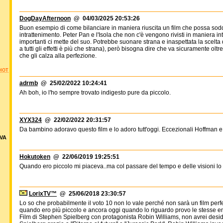
DogDayAfternoon
@ 04/03/2025 20:53:26
Buon esempio di come bilanciare in maniera riuscita un film che possa soddi
intrattenimento. Peter Pan e l'Isola che non c'è vengono rivisti in maniera i
importanti ci mette del suo. Potrebbe suonare strana e inaspettata la scelt
a tutti gli effetti è più che strana), però bisogna dire che va sicuramente oltr
che gli calza alla perfezione.
HOT
adrmb
@ 25/02/2022 10:24:41
Ah boh, io l'ho sempre trovato indigesto pure da piccolo.
XYX324
@ 22/02/2022 20:31:57
Da bambino adoravo questo film e lo adoro tutt'oggi. Eccezionali Hoffman e 
VA
Hokutoken
@ 22/06/2019 19:25:51
Quando ero piccolo mi piaceva..ma col passare del tempo e delle visioni lo 
LorixTV™
@ 25/06/2018 23:30:57
Lo so che probabilmente il voto 10 non lo vale perché non sarà un film perfe
quando ero più piccolo e ancora oggi quando lo riguardo provo le stesse e
Film di Stephen Spielberg con protagonista Robin Williams, non avrei desid