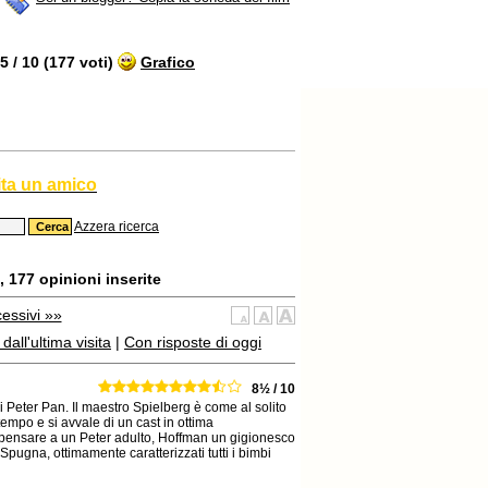
 / 10 (177 voti)
Grafico
ita un amico
Azzera ricerca
 177 opinioni inserite
essivi »»
all'ultima visita
|
Con risposte di oggi
8½ / 10
i Peter Pan. Il maestro Spielberg è come al solito
empo e si avvale di un cast in ottima
i pensare a un Peter adulto, Hoffman un gigionesco
ugna, ottimamente caratterizzati tutti i bimbi