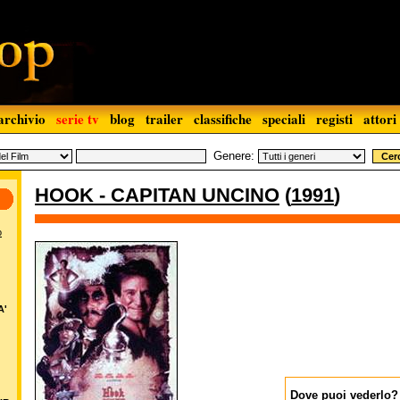
archivio
serie tv
blog
trailer
classifiche
speciali
registi
attori
Genere:
HOOK - CAPITAN UNCINO
(
1991
)
o
A'
Dove puoi vederlo?