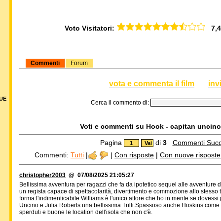
Voto Visitatori:
7,45
Commenti
Forum
vota e commenta il film
inv
DUE
Cerca il commento di:
Voti e commenti su Hook - capitan uncino,
Pagina
di
3
Commenti Succ
Commenti:
Tutti
|
|
Con risposte
|
Con nuove risposte d
christopher2003
@ 07/08/2025 21:05:27
Bellissima avventura per ragazzi che fa da ipotetico sequel alle avventure d
un regista capace di spettacolarità, divertimento e commozione allo stesso t
forma:l'indimenticabile Williams è l'unico attore che ho in mente se dovess
Uncino e Julia Roberts una bellissima Trilli.Spassoso anche Hoskins come Sp
sperduti e buone le location dell'isola che non c'è.