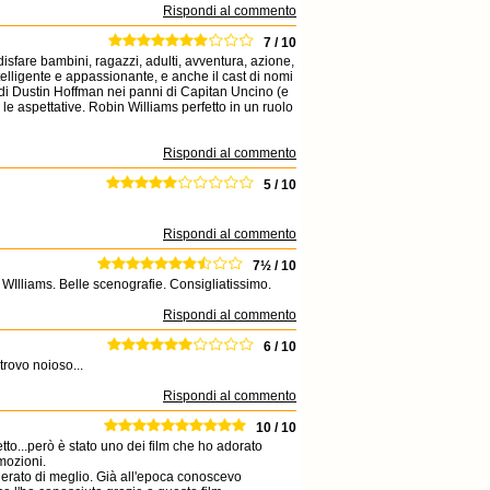
Rispondi al commento
7 / 10
sfare bambini, ragazzi, adulti, avventura, azione,
ntelligente e appassionante, e anche il cast di nomi
a di Dustin Hoffman nei panni di Capitan Uncino (e
e le aspettative. Robin Williams perfetto in un ruolo
Rispondi al commento
5 / 10
Rispondi al commento
7½ / 10
WIlliams. Belle scenografie. Consigliatissimo.
Rispondi al commento
6 / 10
trovo noioso...
Rispondi al commento
10 / 10
tto...però è stato uno dei film che ho adorato
mozioni.
erato di meglio. Già all'epoca conoscevo