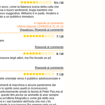
5½ / 10
 poco, come la fiabesca scena della culla che
lassa e buoni sentimenti, troppi bambini che
poco suggestiva. Williams è in parte, Hoskins e
ato a un pubblico immaturo.
4 risposte al commento
Ultima risposta 12/09/2016 21.41.16
Visualizza / Rispondi al commento
7 / 10
are.
Rispondi al commento
6 / 10
ravura degli attori, ma l'ho trovato un pò
Rispondi al commento
7 / 10
uelle orientate verso il pubblico adolescenziale e
 movimenti di macchina e alcune pantomime dei
 lo spirito sono quelli,si riconoscono).
 particolarmente amato la favola di Peter Pan,ma al
 di questo film,anche se ammetto di aver sempre
,un'ottima fotografia e come già detto una
 e i vari bambini dell'isola che non c'è).
tante la sua bravura,l'ho sempre visto un pò