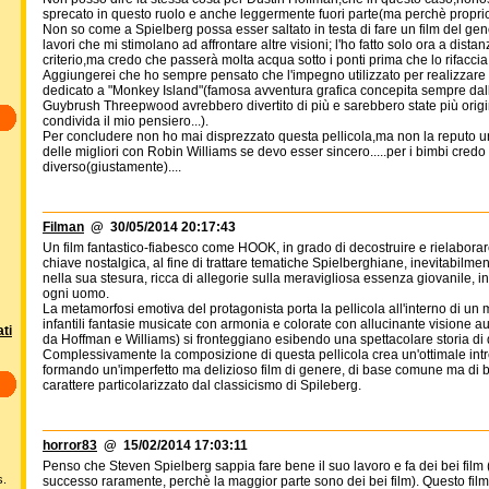
sprecato in questo ruolo e anche leggermente fuori parte(ma perchè proprio
Non so come a Spielberg possa esser saltato in testa di fare un film del gen
lavori che mi stimolano ad affrontare altre visioni; l'ho fatto solo ora a di
criterio,ma credo che passerà molta acqua sotto i ponti prima che lo rifacc
Aggiungerei che ho sempre pensato che l'impegno utilizzato per realizzare 
dedicato a "Monkey Island"(famosa avventura grafica concepita sempre dall
Guybrush Threepwood avrebbero divertito di più e sarebbero state più origin
condivida il mio pensiero...).
Per concludere non ho mai disprezzato questa pellicola,ma non la reputo u
delle migliori con Robin Williams se devo esser sincero.....per i bimbi credo 
diverso(giustamente)....
Filman
@ 30/05/2014 20:17:43
Un film fantastico-fiabesco come HOOK, in grado di decostruire e rielabora
chiave nostalgica, al fine di trattare tematiche Spielberghiane, inevitabilm
nella sua stesura, ricca di allegorie sulla meravigliosa essenza giovanile, 
ogni uomo.
La metamorfosi emotiva del protagonista porta la pellicola all'interno di un
infantili fantasie musicate con armonia e colorate con allucinante visione au
ti
da Hoffman e Williams) si fronteggiano esibendo una spettacolare storia di
Complessivamente la composizione di questa pellicola crea un'ottimale intrec
formando un'imperfetto ma delizioso film di genere, di base comune ma di br
carattere particolarizzato dal classicismo di Spileberg.
horror83
@ 15/02/2014 17:03:11
Penso che Steven Spielberg sappia fare bene il suo lavoro e fa dei bei film (
s.
successo raramente, perchè la maggior parte sono dei bei film). Questo film