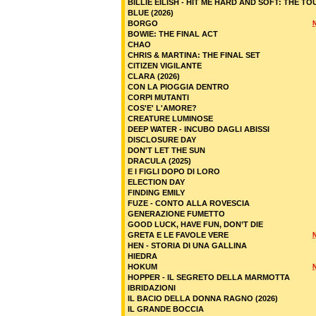
BILLIE EILISH - HIT ME HARD AND SOFT: THE TO
BLUE (2026)
BORGO
BOWIE: THE FINAL ACT
CHAO
CHRIS & MARTINA: THE FINAL SET
CITIZEN VIGILANTE
CLARA (2026)
CON LA PIOGGIA DENTRO
CORPI MUTANTI
COS'E' L'AMORE?
CREATURE LUMINOSE
DEEP WATER - INCUBO DAGLI ABISSI
DISCLOSURE DAY
DON'T LET THE SUN
DRACULA (2025)
E I FIGLI DOPO DI LORO
ELECTION DAY
FINDING EMILY
FUZE - CONTO ALLA ROVESCIA
GENERAZIONE FUMETTO
GOOD LUCK, HAVE FUN, DON’T DIE
GRETA E LE FAVOLE VERE
HEN - STORIA DI UNA GALLINA
HIEDRA
HOKUM
HOPPER - IL SEGRETO DELLA MARMOTTA
IBRIDAZIONI
IL BACIO DELLA DONNA RAGNO (2026)
IL GRANDE BOCCIA