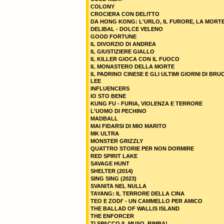
COLONY
CROCIERA CON DELITTO
DA HONG KONG: L'URLO, IL FURORE, LA MORT
DELIBAL - DOLCE VELENO
GOOD FORTUNE
IL DIVORZIO DI ANDREA
IL GIUSTIZIERE GIALLO
IL KILLER GIOCA CON IL FUOCO
IL MONASTERO DELLA MORTE
IL PADRINO CINESE E GLI ULTIMI GIORNI DI BRU
LEE
INFLUENCERS
IO STO BENE
KUNG FU - FURIA, VIOLENZA E TERRORE
L'UOMO DI PECHINO
MADBALL
MAI FIDARSI DI MIO MARITO
MK ULTRA
MONSTER GRIZZLY
QUATTRO STORIE PER NON DORMIRE
RED SPIRIT LAKE
SAVAGE HUNT
SHELTER (2014)
SING SING (2023)
SVANITA NEL NULLA
TAYANG: IL TERRORE DELLA CINA
TEO E ZODI' - UN CAMMELLO PER AMICO
THE BALLAD OF WALLIS ISLAND
THE ENFORCER
TI SPACCO IL MUSO, BIMBA!