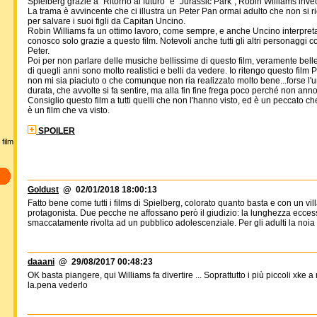
Spielberg grazie a "Ritorno al futuro" e "Jurassic Park", Robin Williams inve
La trama è avvincente che ci illustra un Peter Pan ormai adulto che non si 
per salvare i suoi figli da Capitan Uncino.
Robin Williams fa un ottimo lavoro, come sempre, e anche Uncino interpre
conosco solo grazie a questo film. Notevoli anche tutti gli altri personaggi c
Peter.
Poi per non parlare delle musiche bellissime di questo film, veramente belle..
di quegli anni sono molto realistici e belli da vedere. Io ritengo questo fi
non mi sia piaciuto o che comunque non ria realizzato molto bene...forse l
durata, che avvolte si fa sentire, ma alla fin fine frega poco perché non anno
Consiglio questo film a tutti quelli che non l'hanno visto, ed è un peccato 
è un film che va visto.
SPOILER
film
Goldust
@ 02/01/2018 18:00:13
Fatto bene come tutti i films di Spielberg, colorato quanto basta e con un vi
protagonista. Due pecche ne affossano però il giudizio: la lunghezza eccessi
smaccatamente rivolta ad un pubblico adolescenziale. Per gli adulti la noia r
daaani
@ 29/08/2017 00:48:23
OK basta piangere, qui Williams fa divertire ... Soprattutto i più piccoli xk
la.pena vederlo