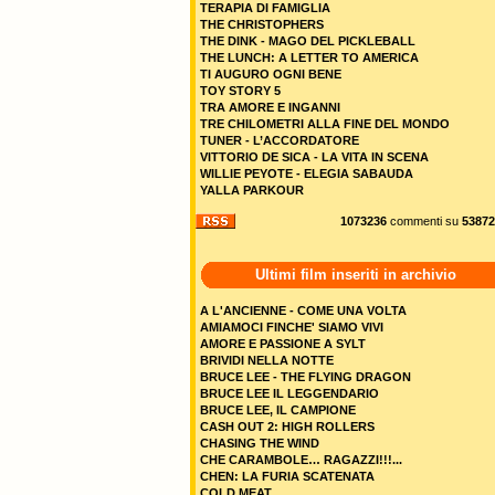
TERAPIA DI FAMIGLIA
THE CHRISTOPHERS
THE DINK - MAGO DEL PICKLEBALL
THE LUNCH: A LETTER TO AMERICA
TI AUGURO OGNI BENE
TOY STORY 5
TRA AMORE E INGANNI
TRE CHILOMETRI ALLA FINE DEL MONDO
TUNER - L’ACCORDATORE
VITTORIO DE SICA - LA VITA IN SCENA
WILLIE PEYOTE - ELEGIA SABAUDA
YALLA PARKOUR
1073236
commenti su
53872
Ultimi film inseriti in archivio
A L'ANCIENNE - COME UNA VOLTA
AMIAMOCI FINCHE' SIAMO VIVI
AMORE E PASSIONE A SYLT
BRIVIDI NELLA NOTTE
BRUCE LEE - THE FLYING DRAGON
BRUCE LEE IL LEGGENDARIO
BRUCE LEE, IL CAMPIONE
CASH OUT 2: HIGH ROLLERS
CHASING THE WIND
CHE CARAMBOLE… RAGAZZI!!!...
CHEN: LA FURIA SCATENATA
COLD MEAT