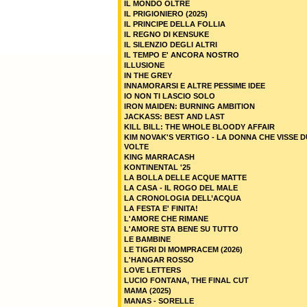
IL MONDO OLTRE
IL PRIGIONIERO (2025)
IL PRINCIPE DELLA FOLLIA
IL REGNO DI KENSUKE
IL SILENZIO DEGLI ALTRI
IL TEMPO E' ANCORA NOSTRO
ILLUSIONE
IN THE GREY
INNAMORARSI E ALTRE PESSIME IDEE
IO NON TI LASCIO SOLO
IRON MAIDEN: BURNING AMBITION
JACKASS: BEST AND LAST
KILL BILL: THE WHOLE BLOODY AFFAIR
KIM NOVAK'S VERTIGO - LA DONNA CHE VISSE 
VOLTE
KING MARRACASH
KONTINENTAL '25
LA BOLLA DELLE ACQUE MATTE
LA CASA - IL ROGO DEL MALE
LA CRONOLOGIA DELL’ACQUA
LA FESTA E' FINITA!
L'AMORE CHE RIMANE
L'AMORE STA BENE SU TUTTO
LE BAMBINE
LE TIGRI DI MOMPRACEM (2026)
L'HANGAR ROSSO
LOVE LETTERS
LUCIO FONTANA, THE FINAL CUT
MAMA (2025)
MANAS - SORELLE