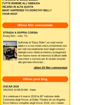
TUTTE INSIEME ALL'ABBAZIA
VELENO IN ALTA QUOTA
WHAT HAPPENED TO DOROTHY BELL?
YOUR HOST
Ultimo film commentato
STRADA A DOPPIA CORSIA
Evarg Nori - voto: 7½
Sull'onda di "Easy Rider",un road movie
atipico e a suo modo unico,certamente non
per tutti ma totalmente fuori dagli schemi.I
dialoghi sono ridotti al minimo,i protagonisti
non hanno nome nè interessi al difuori delle
macchine e corrono per le strade vivendo
alla giornata sfreccian...
ultimi 20 film commentati
Ultimo post blog
OSCAR 2018
3/6/2018 10:08:03 AM - Kater
Si è celebrata il 4 marzo 2018 la 90° edizione della
Cerimonia degli Oscar, al Dolby Theatre di Los Angeles.
Ecco l'elenco completo degli Oscar 2018, con i relativi