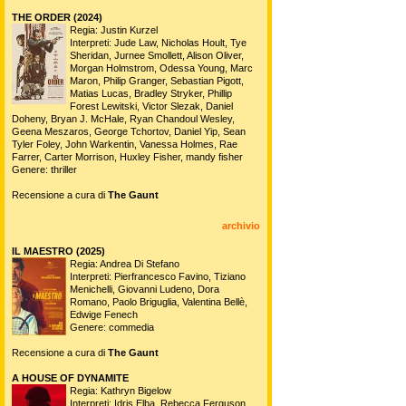
THE ORDER (2024)
Regia: Justin Kurzel
Interpreti: Jude Law, Nicholas Hoult, Tye
Sheridan, Jurnee Smollett, Alison Oliver,
Morgan Holmstrom, Odessa Young, Marc
Maron, Philip Granger, Sebastian Pigott,
Matias Lucas, Bradley Stryker, Phillip
Forest Lewitski, Victor Slezak, Daniel
Doheny, Bryan J. McHale, Ryan Chandoul Wesley,
Geena Meszaros, George Tchortov, Daniel Yip, Sean
Tyler Foley, John Warkentin, Vanessa Holmes, Rae
Farrer, Carter Morrison, Huxley Fisher, mandy fisher
Genere: thriller
Recensione a cura di
The Gaunt
archivio
IL MAESTRO (2025)
Regia: Andrea Di Stefano
Interpreti: Pierfrancesco Favino, Tiziano
Menichelli, Giovanni Ludeno, Dora
Romano, Paolo Briguglia, Valentina Bellè,
Edwige Fenech
Genere: commedia
Recensione a cura di
The Gaunt
A HOUSE OF DYNAMITE
Regia: Kathryn Bigelow
Interpreti: Idris Elba, Rebecca Ferguson,