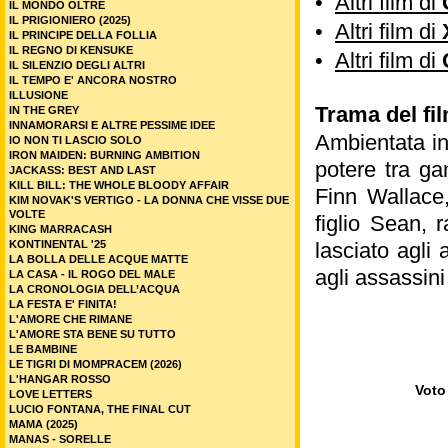
•
Altri film di
IL MONDO OLTRE
IL PRIGIONIERO (2025)
•
Altri film di
IL PRINCIPE DELLA FOLLIA
IL REGNO DI KENSUKE
•
Altri film di
IL SILENZIO DEGLI ALTRI
IL TEMPO E' ANCORA NOSTRO
ILLUSIONE
Trama del fi
IN THE GREY
INNAMORARSI E ALTRE PESSIME IDEE
Ambientata in
IO NON TI LASCIO SOLO
IRON MAIDEN: BURNING AMBITION
potere tra ga
JACKASS: BEST AND LAST
KILL BILL: THE WHOLE BLOODY AFFAIR
Finn Wallace,
KIM NOVAK'S VERTIGO - LA DONNA CHE VISSE DUE
VOLTE
figlio Sean, 
KING MARRACASH
KONTINENTAL '25
lasciato agli 
LA BOLLA DELLE ACQUE MATTE
agli assassini
LA CASA - IL ROGO DEL MALE
LA CRONOLOGIA DELL’ACQUA
LA FESTA E' FINITA!
L'AMORE CHE RIMANE
L'AMORE STA BENE SU TUTTO
LE BAMBINE
LE TIGRI DI MOMPRACEM (2026)
L'HANGAR ROSSO
Voto 
LOVE LETTERS
LUCIO FONTANA, THE FINAL CUT
MAMA (2025)
MANAS - SORELLE