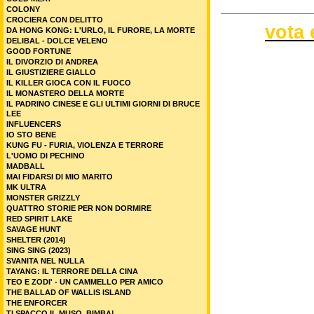
COLONY
CROCIERA CON DELITTO
vota 
DA HONG KONG: L'URLO, IL FURORE, LA MORTE
DELIBAL - DOLCE VELENO
GOOD FORTUNE
IL DIVORZIO DI ANDREA
IL GIUSTIZIERE GIALLO
IL KILLER GIOCA CON IL FUOCO
IL MONASTERO DELLA MORTE
IL PADRINO CINESE E GLI ULTIMI GIORNI DI BRUCE
LEE
INFLUENCERS
IO STO BENE
KUNG FU - FURIA, VIOLENZA E TERRORE
L'UOMO DI PECHINO
MADBALL
MAI FIDARSI DI MIO MARITO
MK ULTRA
MONSTER GRIZZLY
QUATTRO STORIE PER NON DORMIRE
RED SPIRIT LAKE
SAVAGE HUNT
SHELTER (2014)
SING SING (2023)
SVANITA NEL NULLA
TAYANG: IL TERRORE DELLA CINA
TEO E ZODI' - UN CAMMELLO PER AMICO
THE BALLAD OF WALLIS ISLAND
THE ENFORCER
TI SPACCO IL MUSO, BIMBA!