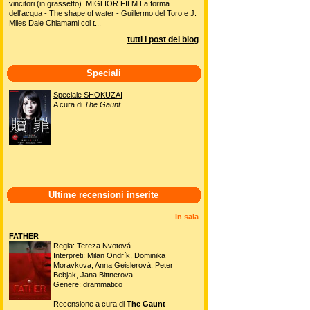
vincitori (in grassetto). MIGLIOR FILM La forma
dell'acqua - The shape of water - Guillermo del Toro e J.
Miles Dale Chiamami col t...
tutti i post del blog
Speciali
Speciale SHOKUZAI
A cura di
The Gaunt
Ultime recensioni inserite
in sala
FATHER
Regia: Tereza Nvotová
Interpreti: Milan Ondrík, Dominika
Moravkova, Anna Geislerová, Peter
Bebjak, Jana Bittnerova
Genere: drammatico
Recensione a cura di
The Gaunt