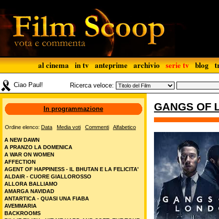
al cinema
in tv
anteprime
archivio
serie tv
blog
t
Ciao Paul!
Ricerca veloce:
GANGS OF L
In programmazione
Ordine elenco:
Data
Media voti
Commenti
Alfabetico
A NEW DAWN
A PRANZO LA DOMENICA
A WAR ON WOMEN
AFFECTION
AGENT OF HAPPINESS - IL BHUTAN E LA FELICITA'
ALDAIR - CUORE GIALLOROSSO
ALLORA BALLIAMO
AMARGA NAVIDAD
ANTARTICA - QUASI UNA FIABA
AVEMMARIA
BACKROOMS