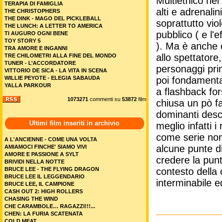
Multietnico nei
TERAPIA DI FAMIGLIA
alti e adrenali
THE CHRISTOPHERS
THE DINK - MAGO DEL PICKLEBALL
soprattutto vio
THE LUNCH: A LETTER TO AMERICA
pubblico ( e l'
TI AUGURO OGNI BENE
TOY STORY 5
). Ma è anche c
TRA AMORE E INGANNI
allo spettatore,
TRE CHILOMETRI ALLA FINE DEL MONDO
TUNER - L’ACCORDATORE
personaggi prima
VITTORIO DE SICA - LA VITA IN SCENA
WILLIE PEYOTE - ELEGIA SABAUDA
poi fondamental
YALLA PARKOUR
a flashback fo
1073271
commenti su
53872
film
chiusa un pò fa
dominanti desc
Ultimi film inseriti in archivio
meglio infatti i
come serie non
A L'ANCIENNE - COME UNA VOLTA
alcune punte di
AMIAMOCI FINCHE' SIAMO VIVI
AMORE E PASSIONE A SYLT
credere la pun
BRIVIDI NELLA NOTTE
BRUCE LEE - THE FLYING DRAGON
contesto della
BRUCE LEE IL LEGGENDARIO
interminabile 
BRUCE LEE, IL CAMPIONE
CASH OUT 2: HIGH ROLLERS
CHASING THE WIND
CHE CARAMBOLE… RAGAZZI!!!...
CHEN: LA FURIA SCATENATA
COLD MEAT