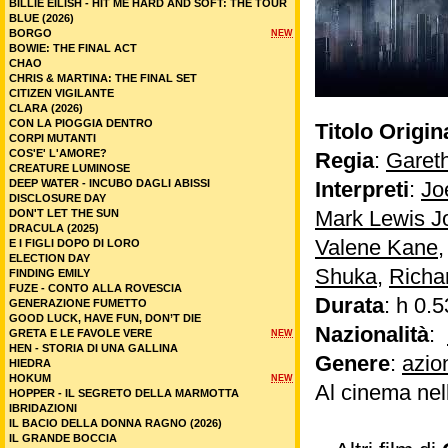
BILLIE EILISH - HIT ME HARD AND SOFT: THE TOUR
BLUE (2026)
BORGO
NEW
BOWIE: THE FINAL ACT
CHAO
CHRIS & MARTINA: THE FINAL SET
CITIZEN VIGILANTE
CLARA (2026)
CON LA PIOGGIA DENTRO
Titolo Origin
CORPI MUTANTI
COS'E' L'AMORE?
Regia
:
Garet
CREATURE LUMINOSE
DEEP WATER - INCUBO DAGLI ABISSI
Interpreti
:
Jo
DISCLOSURE DAY
Mark Lewis J
DON'T LET THE SUN
DRACULA (2025)
Valene Kane
E I FIGLI DOPO DI LORO
ELECTION DAY
Shuka
,
Richa
FINDING EMILY
FUZE - CONTO ALLA ROVESCIA
Durata
: h 0.5
GENERAZIONE FUMETTO
GOOD LUCK, HAVE FUN, DON’T DIE
Nazionalità
:
GRETA E LE FAVOLE VERE
NEW
HEN - STORIA DI UNA GALLINA
Genere
:
azio
HIEDRA
HOKUM
NEW
Al cinema nel
HOPPER - IL SEGRETO DELLA MARMOTTA
IBRIDAZIONI
IL BACIO DELLA DONNA RAGNO (2026)
IL GRANDE BOCCIA