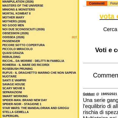
MANIPULATION (2026)
Commenti
Foru
MASTERS OF THE UNIVERSE
MINIONS & MONSTERS
MORTAL KOMBAT II
vota 
MOTHER MARY
MOTHERS (2026)
NO GOOD MEN
Cerca
NOI DUE SCONOSCIUTI (2026)
OBSESSION (2026)
ODISSEA (2026)
HOT
PASSENGER
PECORE SOTTO COPERTURA
Voti e 
PICCOLO MIRACOLO
QUASI GRAZIA
REBUILDING
RICCHI... DA MORIRE - DELITTI IN FAMIGLIA
ROMERIA - IL MARE DEI RICORDI
ROSEBUSH PRUNING
RUFUS - IL DRAGHETTO MARINO CHE NON SAPEVA
Commen
NUOTARE
SANTI E VAMPIRI
SAVAGE HOUSE
SCARY MOVIE 6
SEPARAZIONI
Goldust
@ 19/05/2021 
SMART WORKING
Una serie gangs
SPIDER-MAN: BRAND NEW DAY
SPIDER-NOIR - STAGIONE 1
l'equilibrio di
STAR WARS: THE MANDALORIAN AND GROGU
rischia di spez
STELLA GEMELLA
SUPERGIRL