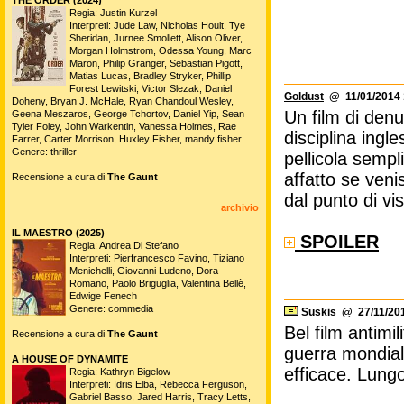
Regia: Justin Kurzel
Interpreti: Jude Law, Nicholas Hoult, Tye
Sheridan, Jurnee Smollett, Alison Oliver,
Morgan Holmstrom, Odessa Young, Marc
Maron, Philip Granger, Sebastian Pigott,
Matias Lucas, Bradley Stryker, Phillip
Forest Lewitski, Victor Slezak, Daniel
Goldust
@ 11/01/2014 
Doheny, Bryan J. McHale, Ryan Chandoul Wesley,
Un film di den
Geena Meszaros, George Tchortov, Daniel Yip, Sean
Tyler Foley, John Warkentin, Vanessa Holmes, Rae
disciplina ing
Farrer, Carter Morrison, Huxley Fisher, mandy fisher
Genere: thriller
pellicola semp
affatto se veni
Recensione a cura di
The Gaunt
dal punto di vi
archivio
IL MAESTRO (2025)
SPOILER
Regia: Andrea Di Stefano
Interpreti: Pierfrancesco Favino, Tiziano
Menichelli, Giovanni Ludeno, Dora
Romano, Paolo Briguglia, Valentina Bellè,
Edwige Fenech
Genere: commedia
Suskis
@ 27/11/201
Bel film antimil
Recensione a cura di
The Gaunt
guerra mondial
A HOUSE OF DYNAMITE
efficace. Lung
Regia: Kathryn Bigelow
Interpreti: Idris Elba, Rebecca Ferguson,
Gabriel Basso, Jared Harris, Tracy Letts,