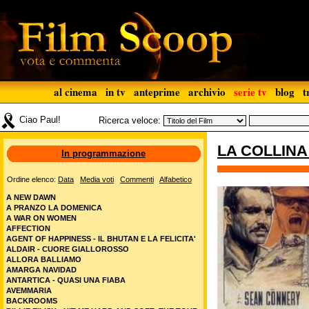
al cinema
in tv
anteprime
archivio
serie tv
blog
t
Ciao Paul!
Ricerca veloce:
LA COLLINA
In programmazione
Ordine elenco:
Data
Media voti
Commenti
Alfabetico
A NEW DAWN
A PRANZO LA DOMENICA
A WAR ON WOMEN
AFFECTION
AGENT OF HAPPINESS - IL BHUTAN E LA FELICITA'
ALDAIR - CUORE GIALLOROSSO
ALLORA BALLIAMO
AMARGA NAVIDAD
ANTARTICA - QUASI UNA FIABA
AVEMMARIA
BACKROOMS