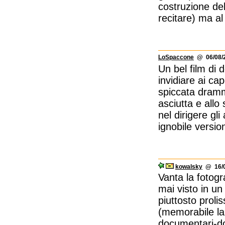
costruzione del
recitare) ma al
LoSpaccone
@ 06/08/2
Un bel film di 
invidiare ai cap
spiccata dramma
asciutta e allo
nel dirigere gli
ignobile version
kowalsky
@ 16/0
Vanta la fotogra
mai visto in un
piuttosto prolis
(memorabile la
documentari-do