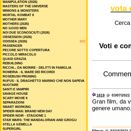
MANIPULATION (2026)
vota 
MASTERS OF THE UNIVERSE
MINIONS & MONSTERS
MORTAL KOMBAT II
MOTHER MARY
Cerca
MOTHERS (2026)
NO GOOD MEN
NOI DUE SCONOSCIUTI (2026)
OBSESSION (2026)
ODISSEA (2026)
HOT
Voti e co
PASSENGER
PECORE SOTTO COPERTURA
PICCOLO MIRACOLO
QUASI GRAZIA
REBUILDING
RICCHI... DA MORIRE - DELITTI IN FAMIGLIA
ROMERIA - IL MARE DEI RICORDI
Commen
ROSEBUSH PRUNING
RUFUS - IL DRAGHETTO MARINO CHE NON SAPEVA
NUOTARE
SANTI E VAMPIRI
SAVAGE HOUSE
1819
@ 03/07/2022 
SCARY MOVIE 6
Gran film, da v
SEPARAZIONI
SMART WORKING
genere umano.
SPIDER-MAN: BRAND NEW DAY
SPIDER-NOIR - STAGIONE 1
STAR WARS: THE MANDALORIAN AND GROGU
STELLA GEMELLA
SUPERGIRL