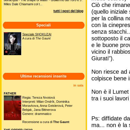
Ciò che rimane
Miles Dale Chiamami col t...
(quello inizial
tutti i post del blog
per la collina 
con la cinepres
Speciali
senza stacchi..
Speciale SHOKUZAI
sottoposto il c
A cura di
The Gaunt
e le buone prove
vicino il rabbi
Giurati").
Non riesce ad
Ultime recensioni inserite
colpisce bene i
in sala
Non è il Lumet
FATHER
tra i suoi lavori
Regia: Tereza Nvotová
Interpreti: Milan Ondrík, Dominika
Moravkova, Anna Geislerová, Peter
Bebjak, Jana Bittnerova
Genere: drammatico
Ps: diffidate d
Recensione a cura di
The Gaunt
ma... non è la
THE ORDER (2024)