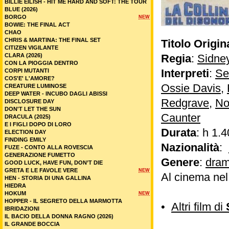
BILLIE EILISH - HIT ME HARD AND SOFT: THE TOUR
BLUE (2026)
BORGO
NEW
BOWIE: THE FINAL ACT
CHAO
CHRIS & MARTINA: THE FINAL SET
Titolo Origin
CITIZEN VIGILANTE
CLARA (2026)
Regia
:
Sidne
CON LA PIOGGIA DENTRO
Interpreti
:
Se
CORPI MUTANTI
COS'E' L'AMORE?
Ossie Davis
,
CREATURE LUMINOSE
DEEP WATER - INCUBO DAGLI ABISSI
Redgrave
,
No
DISCLOSURE DAY
DON'T LET THE SUN
Caunter
DRACULA (2025)
E I FIGLI DOPO DI LORO
Durata
: h 1.4
ELECTION DAY
FINDING EMILY
Nazionalità
:
FUZE - CONTO ALLA ROVESCIA
GENERAZIONE FUMETTO
Genere
:
dram
GOOD LUCK, HAVE FUN, DON’T DIE
GRETA E LE FAVOLE VERE
NEW
Al cinema ne
HEN - STORIA DI UNA GALLINA
HIEDRA
HOKUM
NEW
HOPPER - IL SEGRETO DELLA MARMOTTA
•
Altri film di
IBRIDAZIONI
IL BACIO DELLA DONNA RAGNO (2026)
IL GRANDE BOCCIA