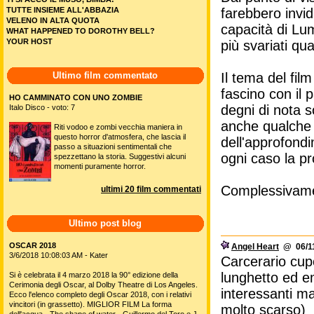
TUTTE INSIEME ALL'ABBAZIA
farebbero invid
VELENO IN ALTA QUOTA
capacità di Lum
WHAT HAPPENED TO DOROTHY BELL?
YOUR HOST
più svariati qu
Ultimo film commentato
Il tema del fi
fascino con il 
HO CAMMINATO CON UNO ZOMBIE
degni di nota s
Italo Disco - voto: 7
anche qualche 
Riti vodoo e zombi vecchia maniera in
questo horror d'atmosfera, che lascia il
dell'approfond
passo a situazioni sentimentali che
ogni caso la pro
spezzettano la storia. Suggestivi alcuni
momenti puramente horror.
Complessivame
ultimi 20 film commentati
Ultimo post blog
OSCAR 2018
Angel Heart
@ 06/11
3/6/2018 10:08:03 AM - Kater
Carcerario cupo
lunghetto ed e
Si è celebrata il 4 marzo 2018 la 90° edizione della
Cerimonia degli Oscar, al Dolby Theatre di Los Angeles.
interessanti m
Ecco l'elenco completo degli Oscar 2018, con i relativi
vincitori (in grassetto). MIGLIOR FILM La forma
molto scarso)
dell'acqua - The shape of water - Guillermo del Toro e J.