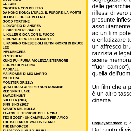
COLONY
delle gerarchie
CROCIERA CON DELITTO
riflessi di ver
DA HONG KONG: L'URLO, IL FURORE, LA MORTE
DELIBAL - DOLCE VELENO
presunte infles
GOOD FORTUNE
assolutamente p
IL DIVORZIO DI ANDREA
IL GIUSTIZIERE GIALLO
ad un film pot
IL KILLER GIOCA CON IL FUOCO
o enfatizzare 
IL MONASTERO DELLA MORTE
IL PADRINO CINESE E GLI ULTIMI GIORNI DI BRUCE
un affresco bru
LEE
INFLUENCERS
razzista e leg
IO STO BENE
scene memorabil
KUNG FU - FURIA, VIOLENZA E TERRORE
L'UOMO DI PECHINO
"fuori campo"),
MADBALL
quella dell'uo
MAI FIDARSI DI MIO MARITO
MK ULTRA
MONSTER GRIZZLY
Un film che a p
QUATTRO STORIE PER NON DORMIRE
RED SPIRIT LAKE
è un altro tass
SAVAGE HUNT
cinema.
SHELTER (2014)
SING SING (2023)
SVANITA NEL NULLA
TAYANG: IL TERRORE DELLA CINA
TEO E ZODI' - UN CAMMELLO PER AMICO
THE BALLAD OF WALLIS ISLAND
DogDayAfternoon
@ 20
THE ENFORCER
Dal punto di vi
TI SPACCO IL MUSO, BIMBA!