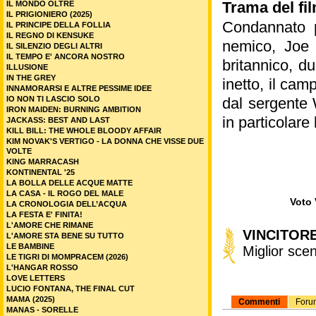
Trama del fil
IL MONDO OLTRE
IL PRIGIONIERO (2025)
Condannato pe
IL PRINCIPE DELLA FOLLIA
IL REGNO DI KENSUKE
nemico, Joe 
IL SILENZIO DEGLI ALTRI
IL TEMPO E' ANCORA NOSTRO
britannico, d
ILLUSIONE
IN THE GREY
inetto, il ca
INNAMORARSI E ALTRE PESSIME IDEE
IO NON TI LASCIO SOLO
dal sergente 
IRON MAIDEN: BURNING AMBITION
in particolare 
JACKASS: BEST AND LAST
KILL BILL: THE WHOLE BLOODY AFFAIR
KIM NOVAK'S VERTIGO - LA DONNA CHE VISSE DUE
VOLTE
KING MARRACASH
KONTINENTAL '25
LA BOLLA DELLE ACQUE MATTE
LA CASA - IL ROGO DEL MALE
Voto 
LA CRONOLOGIA DELL’ACQUA
LA FESTA E' FINITA!
L'AMORE CHE RIMANE
VINCITORE
L'AMORE STA BENE SU TUTTO
LE BAMBINE
Miglior sce
LE TIGRI DI MOMPRACEM (2026)
L'HANGAR ROSSO
LOVE LETTERS
LUCIO FONTANA, THE FINAL CUT
MAMA (2025)
Commenti
Foru
MANAS - SORELLE