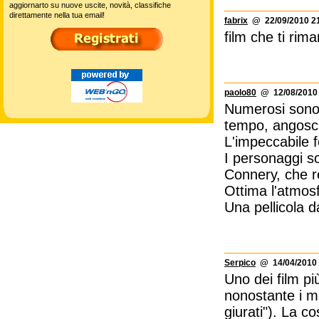
aggiornarto su nuove uscite, novità, classifiche
direttamente nella tua email!
fabrix
@ 22/09/2010 21
film che ti rim
paolo80
@ 12/08/2010 
Numerosi sono i
tempo, angoscio
L'impeccabile f
I personaggi so
Connery, che r
Ottima l'atmosf
Una pellicola 
Serpico
@ 14/04/2010 
Uno dei film pi
nonostante i me
giurati"). La 