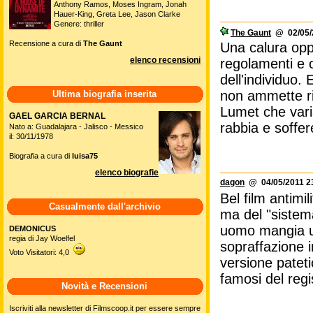
Anthony Ramos, Moses Ingram, Jonah
Hauer-King, Greta Lee, Jason Clarke
Genere: thriller
The Gaunt
@ 02/05/2
Recensione a cura di
The Gaunt
Una calura opp
elenco recensioni
regolamenti e 
dell'individuo.
non ammette rib
Ultima biografia inserita
Lumet che varia
GAEL GARCIA BERNAL
rabbia e soffe
Nato a: Guadalajara - Jalisco - Messico
il: 30/11/1978
Biografia a cura di
luisa75
elenco biografie
dagon
@ 04/05/2011 2
Bel film antimi
Casualmente dall'archivio
ma del "sistem
uomo mangia uom
DEMONICUS
regia di Jay Woelfel
sopraffazione i
Voto Visitatori: 4,0
versione pateti
famosi del regi
Novità e Recensioni
Iscriviti alla newsletter di Filmscoop.it per essere sempre