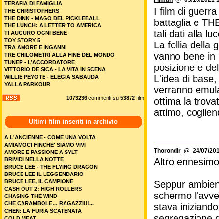
Filman
@ 03/10/2021 1
TERAPIA DI FAMIGLIA
I film di guerr
THE CHRISTOPHERS
THE DINK - MAGO DEL PICKLEBALL
battaglia e THE
THE LUNCH: A LETTER TO AMERICA
tali dati alla 
TI AUGURO OGNI BENE
TOY STORY 5
La follia della
TRA AMORE E INGANNI
vanno bene in u
TRE CHILOMETRI ALLA FINE DEL MONDO
TUNER - L’ACCORDATORE
posizione e del
VITTORIO DE SICA - LA VITA IN SCENA
L'idea di base, 
WILLIE PEYOTE - ELEGIA SABAUDA
YALLA PARKOUR
verranno emula
1073236
commenti su
53872
film
ottima la trova
attimo, coglie
Ultimi film inseriti in archivio
A L'ANCIENNE - COME UNA VOLTA
AMIAMOCI FINCHE' SIAMO VIVI
Thorondir
@ 24/07/201
AMORE E PASSIONE A SYLT
BRIVIDI NELLA NOTTE
Altro ennesimo 
BRUCE LEE - THE FLYING DRAGON
BRUCE LEE IL LEGGENDARIO
BRUCE LEE, IL CAMPIONE
Seppur ambient
CASH OUT 2: HIGH ROLLERS
schermo l'avve
CHASING THE WIND
CHE CARAMBOLE… RAGAZZI!!!...
stava iniziando
CHEN: LA FURIA SCATENATA
segregazione d
COLD MEAT