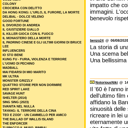
COLONY
impatto che coi
CROCIERA CON DELITTO
immagini. L'occ
DA HONG KONG: L'URLO, IL FURORE, LA MORTE
DELIBAL - DOLCE VELENO
benevolo rispet
GOOD FORTUNE
IL DIVORZIO DI ANDREA
IL GIUSTIZIERE GIALLO
IL KILLER GIOCA CON IL FUOCO
IL MONASTERO DELLA MORTE
benzo24
@ 06/08/2020
IL PADRINO CINESE E GLI ULTIMI GIORNI DI BRUCE
La storia di u
LEE
INFLUENCERS
Una scema bel
IO STO BENE
Una bellissima 
KUNG FU - FURIA, VIOLENZA E TERRORE
L'UOMO DI PECHINO
MADBALL
MAI FIDARSI DI MIO MARITO
MK ULTRA
MONSTER GRIZZLY
NotoriousNiki
@ 14/
QUATTRO STORIE PER NON DORMIRE
Il '60 è l'anno
RED SPIRIT LAKE
SAVAGE HUNT
dell'ultimo film
SHELTER (2014)
affidano la Bar
SING SING (2023)
SVANITA NEL NULLA
sinuosità delle
TAYANG: IL TERRORE DELLA CINA
ricreare in lei
TEO E ZODI' - UN CAMMELLO PER AMICO
THE BALLAD OF WALLIS ISLAND
eternamente umo
THE ENFORCER
TI SPACCO IL MUSO, BIMBA!