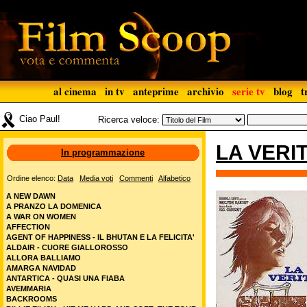
al cinema
in tv
anteprime
archivio
serie tv
blog
t
Ciao Paul!
Ricerca veloce:
LA VERIT
In programmazione
Ordine elenco:
Data
Media voti
Commenti
Alfabetico
A NEW DAWN
A PRANZO LA DOMENICA
A WAR ON WOMEN
AFFECTION
AGENT OF HAPPINESS - IL BHUTAN E LA FELICITA'
ALDAIR - CUORE GIALLOROSSO
ALLORA BALLIAMO
AMARGA NAVIDAD
ANTARTICA - QUASI UNA FIABA
AVEMMARIA
BACKROOMS