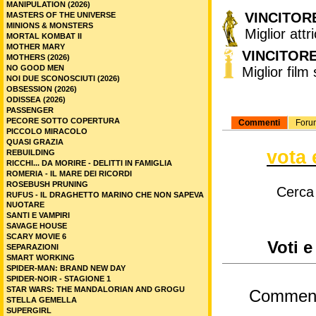
MANIPULATION (2026)
VINCITOR
MASTERS OF THE UNIVERSE
MINIONS & MONSTERS
Miglior attr
MORTAL KOMBAT II
MOTHER MARY
VINCITOR
MOTHERS (2026)
NO GOOD MEN
Miglior film
NOI DUE SCONOSCIUTI (2026)
OBSESSION (2026)
ODISSEA (2026)
PASSENGER
PECORE SOTTO COPERTURA
Commenti
Foru
PICCOLO MIRACOLO
QUASI GRAZIA
vota 
REBUILDING
RICCHI... DA MORIRE - DELITTI IN FAMIGLIA
ROMERIA - IL MARE DEI RICORDI
ROSEBUSH PRUNING
Cerca
RUFUS - IL DRAGHETTO MARINO CHE NON SAPEVA
NUOTARE
SANTI E VAMPIRI
SAVAGE HOUSE
SCARY MOVIE 6
Voti e
SEPARAZIONI
SMART WORKING
SPIDER-MAN: BRAND NEW DAY
SPIDER-NOIR - STAGIONE 1
STAR WARS: THE MANDALORIAN AND GROGU
Commen
STELLA GEMELLA
SUPERGIRL