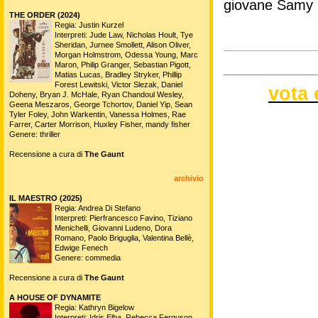
giovane Samy 
THE ORDER (2024)
Regia: Justin Kurzel
Interpreti: Jude Law, Nicholas Hoult, Tye
Sheridan, Jurnee Smollett, Alison Oliver,
Morgan Holmstrom, Odessa Young, Marc
Maron, Philip Granger, Sebastian Pigott,
Matias Lucas, Bradley Stryker, Phillip
Forest Lewitski, Victor Slezak, Daniel
vota 
Doheny, Bryan J. McHale, Ryan Chandoul Wesley,
Geena Meszaros, George Tchortov, Daniel Yip, Sean
Tyler Foley, John Warkentin, Vanessa Holmes, Rae
Farrer, Carter Morrison, Huxley Fisher, mandy fisher
Genere: thriller
Recensione a cura di
The Gaunt
archivio
IL MAESTRO (2025)
Regia: Andrea Di Stefano
Interpreti: Pierfrancesco Favino, Tiziano
Menichelli, Giovanni Ludeno, Dora
Romano, Paolo Briguglia, Valentina Bellè,
Edwige Fenech
Genere: commedia
Recensione a cura di
The Gaunt
A HOUSE OF DYNAMITE
Regia: Kathryn Bigelow
Interpreti: Idris Elba, Rebecca Ferguson,