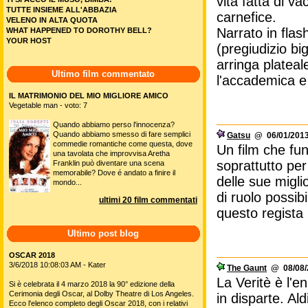
vita fatta di v
TUTTE INSIEME ALL'ABBAZIA
carnefice.
VELENO IN ALTA QUOTA
Narrato in flash
WHAT HAPPENED TO DOROTHY BELL?
YOUR HOST
(pregiudizio bi
arringa plateal
Ultimo film commentato
l'accademica e
IL MATRIMONIO DEL MIO MIGLIORE AMICO
Vegetable man - voto: 7
Quando abbiamo perso l'innocenza?
Quando abbiamo smesso di fare semplici
Gatsu
@ 06/01/2013
commedie romantiche come questa, dove
Un film che fu
una tavolata che improvvisa Aretha
soprattutto per
Franklin può diventare una scena
memorabile? Dove é andato a finire il
delle sue migli
mondo...
di ruolo possibi
ultimi 20 film commentati
questo regista 
Ultimo post blog
OSCAR 2018
3/6/2018 10:08:03 AM - Kater
The Gaunt
@ 08/08/2
La Veritè è l'
Si è celebrata il 4 marzo 2018 la 90° edizione della
Cerimonia degli Oscar, al Dolby Theatre di Los Angeles.
in disparte. Ald
Ecco l'elenco completo degli Oscar 2018, con i relativi