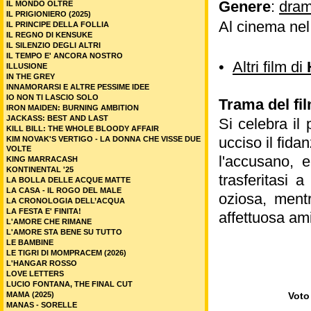
Genere
:
dram
IL MONDO OLTRE
IL PRIGIONIERO (2025)
Al cinema ne
IL PRINCIPE DELLA FOLLIA
IL REGNO DI KENSUKE
IL SILENZIO DEGLI ALTRI
IL TEMPO E' ANCORA NOSTRO
•
Altri film di
ILLUSIONE
IN THE GREY
INNAMORARSI E ALTRE PESSIME IDEE
IO NON TI LASCIO SOLO
Trama del fil
IRON MAIDEN: BURNING AMBITION
JACKASS: BEST AND LAST
Si celebra il
KILL BILL: THE WHOLE BLOODY AFFAIR
ucciso il fida
KIM NOVAK'S VERTIGO - LA DONNA CHE VISSE DUE
VOLTE
l'accusano, 
KING MARRACASH
KONTINENTAL '25
trasferitasi 
LA BOLLA DELLE ACQUE MATTE
LA CASA - IL ROGO DEL MALE
oziosa, mentr
LA CRONOLOGIA DELL’ACQUA
LA FESTA E' FINITA!
affettuosa am
L'AMORE CHE RIMANE
L'AMORE STA BENE SU TUTTO
LE BAMBINE
LE TIGRI DI MOMPRACEM (2026)
L'HANGAR ROSSO
LOVE LETTERS
LUCIO FONTANA, THE FINAL CUT
MAMA (2025)
Voto 
MANAS - SORELLE