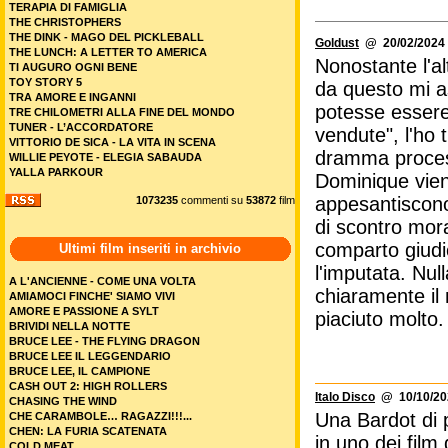
TERAPIA DI FAMIGLIA
THE CHRISTOPHERS
THE DINK - MAGO DEL PICKLEBALL
Goldust
@ 20/02/2024 
THE LUNCH: A LETTER TO AMERICA
Nonostante l'a
TI AUGURO OGNI BENE
TOY STORY 5
da questo mi a
TRA AMORE E INGANNI
potesse essere a
TRE CHILOMETRI ALLA FINE DEL MONDO
TUNER - L’ACCORDATORE
vendute", l'ho
VITTORIO DE SICA - LA VITA IN SCENA
dramma process
WILLIE PEYOTE - ELEGIA SABAUDA
YALLA PARKOUR
Dominique vien
appesantiscono
1073235
commenti su
53872
film
di scontro mor
comparto giudic
Ultimi film inseriti in archivio
l'imputata. Null
A L'ANCIENNE - COME UNA VOLTA
chiaramente il
AMIAMOCI FINCHE' SIAMO VIVI
AMORE E PASSIONE A SYLT
piaciuto molto.
BRIVIDI NELLA NOTTE
BRUCE LEE - THE FLYING DRAGON
BRUCE LEE IL LEGGENDARIO
BRUCE LEE, IL CAMPIONE
CASH OUT 2: HIGH ROLLERS
Italo Disco
@ 10/10/202
CHASING THE WIND
Una Bardot di 
CHE CARAMBOLE… RAGAZZI!!!...
CHEN: LA FURIA SCATENATA
in uno dei film
COLD MEAT