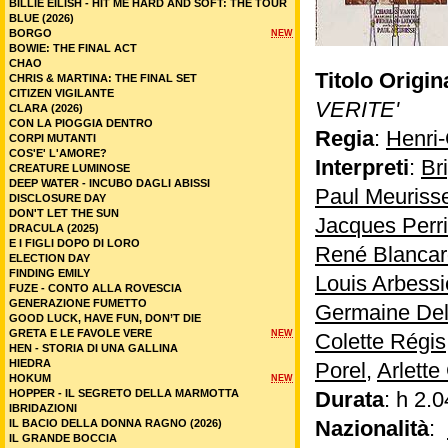
BILLIE EILISH - HIT ME HARD AND SOFT: THE TOUR
BLUE (2026)
BORGO
NEW
BOWIE: THE FINAL ACT
CHAO
Titolo Origin
CHRIS & MARTINA: THE FINAL SET
CITIZEN VIGILANTE
VERITE'
CLARA (2026)
CON LA PIOGGIA DENTRO
Regia
:
Henri
CORPI MUTANTI
COS'E' L'AMORE?
Interpreti
:
Br
CREATURE LUMINOSE
DEEP WATER - INCUBO DAGLI ABISSI
Paul Meuriss
DISCLOSURE DAY
DON'T LET THE SUN
Jacques Perr
DRACULA (2025)
E I FIGLI DOPO DI LORO
René Blancar
ELECTION DAY
FINDING EMILY
Louis Arbessi
FUZE - CONTO ALLA ROVESCIA
GENERAZIONE FUMETTO
Germaine Del
GOOD LUCK, HAVE FUN, DON’T DIE
GRETA E LE FAVOLE VERE
NEW
Colette Régis
HEN - STORIA DI UNA GALLINA
HIEDRA
Porel
,
Arlette
HOKUM
NEW
HOPPER - IL SEGRETO DELLA MARMOTTA
Durata
: h 2.0
IBRIDAZIONI
Nazionalità
:
IL BACIO DELLA DONNA RAGNO (2026)
IL GRANDE BOCCIA