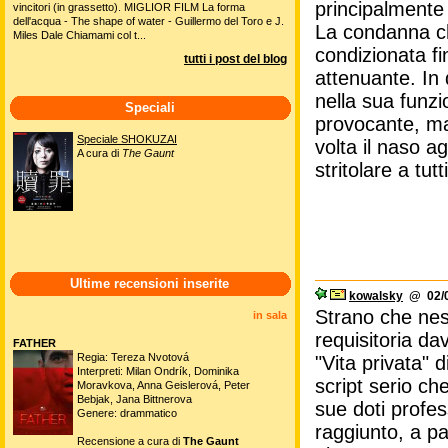
principalmente 
vincitori (in grassetto). MIGLIOR FILM La forma
dell'acqua - The shape of water - Guillermo del Toro e J.
La condanna ch
Miles Dale Chiamami col t...
condizionata fi
tutti i post del blog
attenuante. In q
nella sua funzi
Speciali
provocante, ma
Speciale SHOKUZAI
volta il naso 
A cura di
The Gaunt
stritolare a tutti
Ultime recensioni inserite
kowalsky
@ 02/0
Strano che nes
in sala
requisitoria da
FATHER
Regia: Tereza Nvotová
"Vita privata" 
Interpreti: Milan Ondrík, Dominika
script serio ch
Moravkova, Anna Geislerová, Peter
Bebjak, Jana Bittnerova
sue doti profes
Genere: drammatico
raggiunto, a pa
Recensione a cura di
The Gaunt