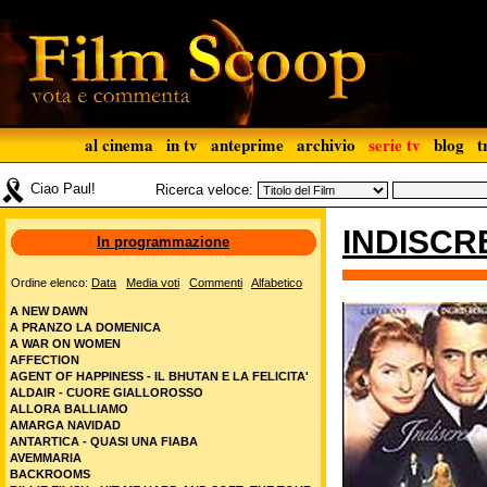
al cinema
in tv
anteprime
archivio
serie tv
blog
t
Ciao Paul!
Ricerca veloce:
INDISCR
In programmazione
Ordine elenco:
Data
Media voti
Commenti
Alfabetico
A NEW DAWN
A PRANZO LA DOMENICA
A WAR ON WOMEN
AFFECTION
AGENT OF HAPPINESS - IL BHUTAN E LA FELICITA'
ALDAIR - CUORE GIALLOROSSO
ALLORA BALLIAMO
AMARGA NAVIDAD
ANTARTICA - QUASI UNA FIABA
AVEMMARIA
BACKROOMS