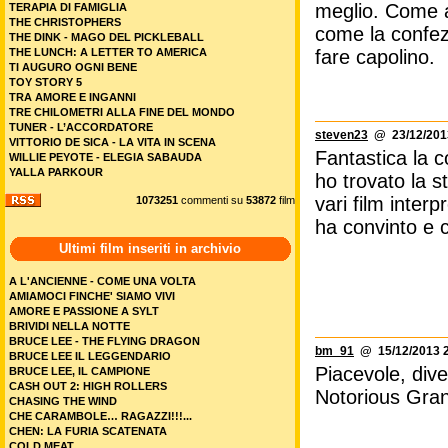
meglio. Come al
TERAPIA DI FAMIGLIA
THE CHRISTOPHERS
come la confezi
THE DINK - MAGO DEL PICKLEBALL
THE LUNCH: A LETTER TO AMERICA
fare capolino.
TI AUGURO OGNI BENE
TOY STORY 5
TRA AMORE E INGANNI
TRE CHILOMETRI ALLA FINE DEL MONDO
TUNER - L’ACCORDATORE
steven23
@ 23/12/2013
VITTORIO DE SICA - LA VITA IN SCENA
Fantastica la c
WILLIE PEYOTE - ELEGIA SABAUDA
YALLA PARKOUR
ho trovato la s
vari film inter
1073251
commenti su
53872
film
ha convinto e 
Ultimi film inseriti in archivio
A L'ANCIENNE - COME UNA VOLTA
AMIAMOCI FINCHE' SIAMO VIVI
AMORE E PASSIONE A SYLT
BRIVIDI NELLA NOTTE
BRUCE LEE - THE FLYING DRAGON
bm_91
@ 15/12/2013 2
BRUCE LEE IL LEGGENDARIO
Piacevole, div
BRUCE LEE, IL CAMPIONE
CASH OUT 2: HIGH ROLLERS
Notorious Gra
CHASING THE WIND
CHE CARAMBOLE… RAGAZZI!!!...
CHEN: LA FURIA SCATENATA
COLD MEAT