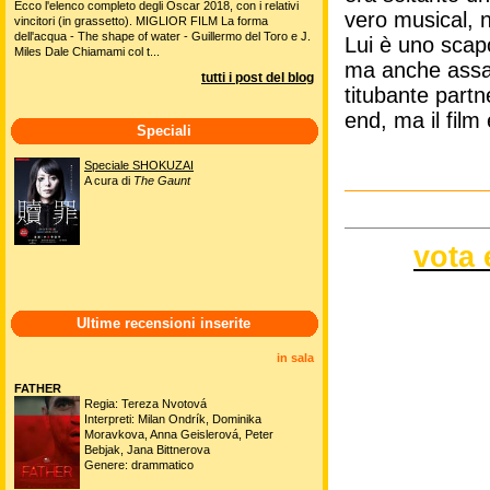
Ecco l'elenco completo degli Oscar 2018, con i relativi
vero musical, 
vincitori (in grassetto). MIGLIOR FILM La forma
dell'acqua - The shape of water - Guillermo del Toro e J.
Lui è uno scap
Miles Dale Chiamami col t...
ma anche assai 
tutti i post del blog
titubante partn
end, ma il film
Speciali
Speciale SHOKUZAI
A cura di
The Gaunt
vota 
Ultime recensioni inserite
in sala
FATHER
Regia: Tereza Nvotová
Interpreti: Milan Ondrík, Dominika
Moravkova, Anna Geislerová, Peter
Bebjak, Jana Bittnerova
Genere: drammatico