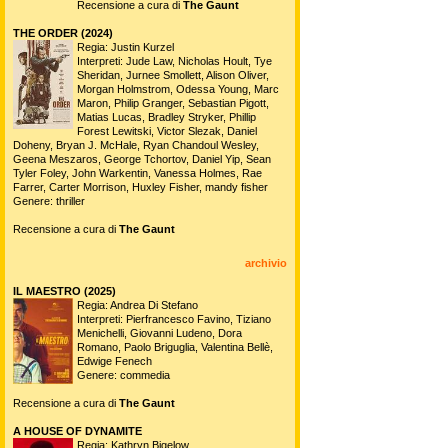
Recensione a cura di
The Gaunt
THE ORDER (2024)
Regia: Justin Kurzel
Interpreti: Jude Law, Nicholas Hoult, Tye
Sheridan, Jurnee Smollett, Alison Oliver,
Morgan Holmstrom, Odessa Young, Marc
Maron, Philip Granger, Sebastian Pigott,
Matias Lucas, Bradley Stryker, Phillip
Forest Lewitski, Victor Slezak, Daniel
Doheny, Bryan J. McHale, Ryan Chandoul Wesley,
Geena Meszaros, George Tchortov, Daniel Yip, Sean
Tyler Foley, John Warkentin, Vanessa Holmes, Rae
Farrer, Carter Morrison, Huxley Fisher, mandy fisher
Genere: thriller
Recensione a cura di
The Gaunt
archivio
IL MAESTRO (2025)
Regia: Andrea Di Stefano
Interpreti: Pierfrancesco Favino, Tiziano
Menichelli, Giovanni Ludeno, Dora
Romano, Paolo Briguglia, Valentina Bellè,
Edwige Fenech
Genere: commedia
Recensione a cura di
The Gaunt
A HOUSE OF DYNAMITE
Regia: Kathryn Bigelow