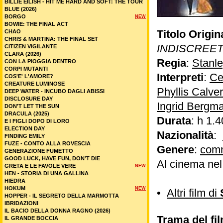
BILLIE EILISH - HIT ME HARD AND SOFT: THE TOUR
BLUE (2026)
BORGO
NEW
BOWIE: THE FINAL ACT
Titolo Origin
CHAO
CHRIS & MARTINA: THE FINAL SET
INDISCREE
CITIZEN VIGILANTE
CLARA (2026)
Regia
:
Stanl
CON LA PIOGGIA DENTRO
CORPI MUTANTI
Interpreti
:
Ce
COS'E' L'AMORE?
CREATURE LUMINOSE
Phyllis Calver
DEEP WATER - INCUBO DAGLI ABISSI
DISCLOSURE DAY
Ingrid Bergm
DON'T LET THE SUN
DRACULA (2025)
Durata
: h 1.4
E I FIGLI DOPO DI LORO
ELECTION DAY
Nazionalità
:
FINDING EMILY
FUZE - CONTO ALLA ROVESCIA
Genere
:
com
GENERAZIONE FUMETTO
GOOD LUCK, HAVE FUN, DON’T DIE
Al cinema ne
GRETA E LE FAVOLE VERE
NEW
HEN - STORIA DI UNA GALLINA
HIEDRA
HOKUM
NEW
•
Altri film di
HOPPER - IL SEGRETO DELLA MARMOTTA
IBRIDAZIONI
IL BACIO DELLA DONNA RAGNO (2026)
Trama del fi
IL GRANDE BOCCIA