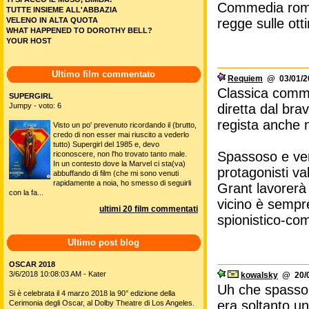
Commedia roma
TUTTE INSIEME ALL'ABBAZIA
VELENO IN ALTA QUOTA
regge sulle ott
WHAT HAPPENED TO DOROTHY BELL?
YOUR HOST
Ultimo film commentato
Requiem
@ 03/01/20
Classica commed
SUPERGIRL
Jumpy - voto: 6
diretta dal br
regista anche 
Visto un po' prevenuto ricordando il (brutto,
credo di non esser mai riuscito a vederlo
tutto) Supergirl del 1985 e, devo
Spassoso e vera
riconoscere, non l'ho trovato tanto male.
In un contesto dove la Marvel ci sta(va)
protagonisti va
abbuffando di film (che mi sono venuti
rapidamente a noia, ho smesso di seguirli
Grant lavorerà 
con la fa...
vicino è sempre
ultimi 20 film commentati
spionistico-co
Ultimo post blog
OSCAR 2018
3/6/2018 10:08:03 AM - Kater
kowalsky
@ 20/0
Uh che spasso
Si è celebrata il 4 marzo 2018 la 90° edizione della
era soltanto un 
Cerimonia degli Oscar, al Dolby Theatre di Los Angeles.