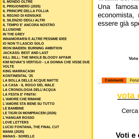
IL MONDO OLTRE
Una famosa 
IL PRIGIONIERO (2025)
IL PRINCIPE DELLA FOLLIA
economista, 
IL REGNO DI KENSUKE
IL SILENZIO DEGLI ALTRI
essere già sp
IL TEMPO E' ANCORA NOSTRO
ILLUSIONE
IN THE GREY
INNAMORARSI E ALTRE PESSIME IDEE
IO NON TI LASCIO SOLO
IRON MAIDEN: BURNING AMBITION
JACKASS: BEST AND LAST
KILL BILL: THE WHOLE BLOODY AFFAIR
Voto 
KIM NOVAK'S VERTIGO - LA DONNA CHE VISSE DUE
VOLTE
KING MARRACASH
KONTINENTAL '25
Commenti
Foru
LA BOLLA DELLE ACQUE MATTE
LA CASA - IL ROGO DEL MALE
LA CRONOLOGIA DELL’ACQUA
vota 
LA FESTA E' FINITA!
L'AMORE CHE RIMANE
L'AMORE STA BENE SU TUTTO
LE BAMBINE
Cerca
LE TIGRI DI MOMPRACEM (2026)
L'HANGAR ROSSO
LOVE LETTERS
LUCIO FONTANA, THE FINAL CUT
MAMA (2025)
Voti e
MANAS - SORELLE