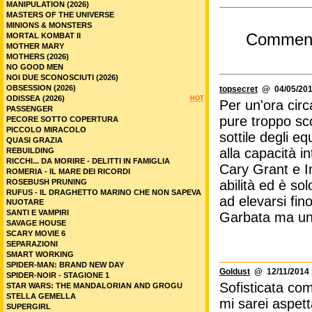
MANIPULATION (2026)
MASTERS OF THE UNIVERSE
MINIONS & MONSTERS
Commen
MORTAL KOMBAT II
MOTHER MARY
MOTHERS (2026)
NO GOOD MEN
NOI DUE SCONOSCIUTI (2026)
OBSESSION (2026)
topsecret
@ 04/05/201
ODISSEA (2026)
HOT
Per un'ora circ
PASSENGER
pure troppo sco
PECORE SOTTO COPERTURA
PICCOLO MIRACOLO
sottile degli e
QUASI GRAZIA
alla capacità in
REBUILDING
RICCHI... DA MORIRE - DELITTI IN FAMIGLIA
Cary Grant e I
ROMERIA - IL MARE DEI RICORDI
ROSEBUSH PRUNING
abilità ed è s
RUFUS - IL DRAGHETTO MARINO CHE NON SAPEVA
ad elevarsi fin
NUOTARE
SANTI E VAMPIRI
Garbata ma un
SAVAGE HOUSE
SCARY MOVIE 6
SEPARAZIONI
SMART WORKING
SPIDER-MAN: BRAND NEW DAY
Goldust
@ 12/11/2014 
SPIDER-NOIR - STAGIONE 1
Sofisticata co
STAR WARS: THE MANDALORIAN AND GROGU
STELLA GEMELLA
mi sarei aspett
SUPERGIRL