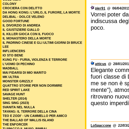
COLONY
CROCIERA CON DELITTO
pier91
@ 06/04/2011
DA HONG KONG: L'URLO, IL FURORE, LA MORTE
Vorrei poter da
DELIBAL - DOLCE VELENO
indiscussa degl
GOOD FORTUNE
IL DIVORZIO DI ANDREA
poco.
IL GIUSTIZIERE GIALLO
IL KILLER GIOCA CON IL FUOCO
IL MONASTERO DELLA MORTE
IL PADRINO CINESE E GLI ULTIMI GIORNI DI BRUCE
LEE
INFLUENCERS
IO STO BENE
KUNG FU - FURIA, VIOLENZA E TERRORE
atticus
@ 28/01/201
L'UOMO DI PECHINO
MADBALL
Elegante comme
MAI FIDARSI DI MIO MARITO
fuori classe d
MK ULTRA
MONSTER GRIZZLY
me se non è sp
QUATTRO STORIE PER NON DORMIRE
mente"), atmosf
RED SPIRIT LAKE
SAVAGE HUNT
ritrovano nuov
SHELTER (2014)
questo imperdib
SING SING (2023)
SVANITA NEL NULLA
TAYANG: IL TERRORE DELLA CINA
TEO E ZODI' - UN CAMMELLO PER AMICO
THE BALLAD OF WALLIS ISLAND
THE ENFORCER
LoSpaccone
@ 22/03/2
TI SPACCO IL MUSO, BIMBA!