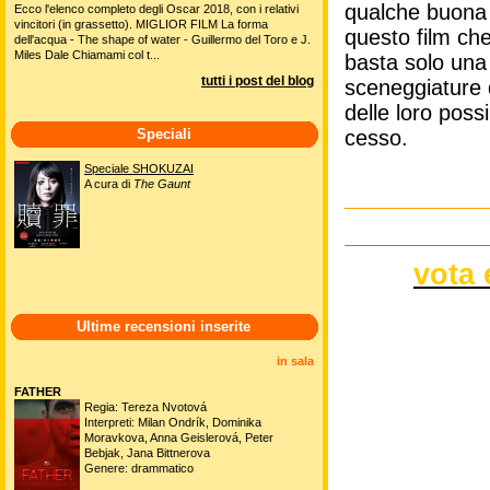
qualche buona 
Ecco l'elenco completo degli Oscar 2018, con i relativi
vincitori (in grassetto). MIGLIOR FILM La forma
questo film che
dell'acqua - The shape of water - Guillermo del Toro e J.
Miles Dale Chiamami col t...
basta solo una
tutti i post del blog
sceneggiature 
delle loro poss
cesso.
Speciali
Speciale SHOKUZAI
A cura di
The Gaunt
vota 
Ultime recensioni inserite
in sala
FATHER
Regia: Tereza Nvotová
Interpreti: Milan Ondrík, Dominika
Moravkova, Anna Geislerová, Peter
Bebjak, Jana Bittnerova
Genere: drammatico