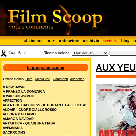
al cinema
in tv
anteprime
archivio
serie tv
blog
t
Ciao Paul!
Ricerca veloce:
AUX YEU
In programmazione
Ordine elenco:
Data
Media voti
Commenti
Alfabetico
A NEW DAWN
A PRANZO LA DOMENICA
A WAR ON WOMEN
AFFECTION
AGENT OF HAPPINESS - IL BHUTAN E LA FELICITA'
ALDAIR - CUORE GIALLOROSSO
ALLORA BALLIAMO
AMARGA NAVIDAD
ANTARTICA - QUASI UNA FIABA
AVEMMARIA
BACKROOMS