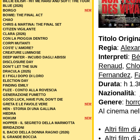
BILLIE EILISH - HIT ME HARD AND SOFT: THE TOUR
BLUE (2026)
BORGO
NEW
BOWIE: THE FINAL ACT
CHAO
CHRIS & MARTINA: THE FINAL SET
CITIZEN VIGILANTE
CLARA (2026)
Titolo Origin
CON LA PIOGGIA DENTRO
CORPI MUTANTI
Regia
:
Alexan
COS'E' L'AMORE?
CREATURE LUMINOSE
Interpreti
:
Bé
DEEP WATER - INCUBO DAGLI ABISSI
DISCLOSURE DAY
Renaud
,
Chlo
DON'T LET THE SUN
DRACULA (2025)
Fernandez
,
F
E I FIGLI DOPO DI LORO
ELECTION DAY
Durata
: h 1.3
FINDING EMILY
FUZE - CONTO ALLA ROVESCIA
Nazionalità
:
GENERAZIONE FUMETTO
GOOD LUCK, HAVE FUN, DON’T DIE
Genere
:
horr
GRETA E LE FAVOLE VERE
NEW
HEN - STORIA DI UNA GALLINA
Al cinema nel
HIEDRA
HOKUM
NEW
HOPPER - IL SEGRETO DELLA MARMOTTA
•
Altri film di
IBRIDAZIONI
IL BACIO DELLA DONNA RAGNO (2026)
•
Altri film di
IL GRANDE BOCCIA