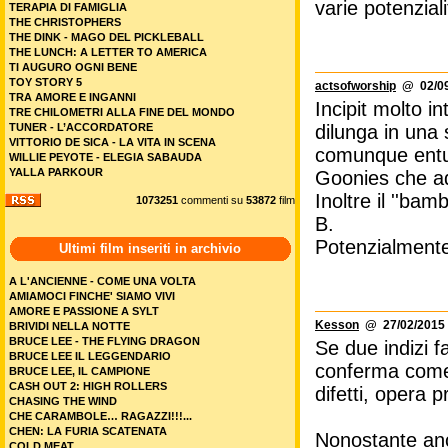
varie potenzial
TERAPIA DI FAMIGLIA
THE CHRISTOPHERS
THE DINK - MAGO DEL PICKLEBALL
THE LUNCH: A LETTER TO AMERICA
TI AUGURO OGNI BENE
TOY STORY 5
actsofworship
@ 02/09
TRA AMORE E INGANNI
Incipit molto in
TRE CHILOMETRI ALLA FINE DEL MONDO
TUNER - L’ACCORDATORE
dilunga in una 
VITTORIO DE SICA - LA VITA IN SCENA
comunque entus
WILLIE PEYOTE - ELEGIA SABAUDA
YALLA PARKOUR
Goonies che a
Inoltre il ''ba
1073251
commenti su
53872
film
B.
Potenzialmente
Ultimi film inseriti in archivio
A L'ANCIENNE - COME UNA VOLTA
AMIAMOCI FINCHE' SIAMO VIVI
AMORE E PASSIONE A SYLT
Kesson
@ 27/02/2015 
BRIVIDI NELLA NOTTE
BRUCE LEE - THE FLYING DRAGON
Se due indizi 
BRUCE LEE IL LEGGENDARIO
conferma come 
BRUCE LEE, IL CAMPIONE
CASH OUT 2: HIGH ROLLERS
difetti, opera p
CHASING THE WIND
CHE CARAMBOLE… RAGAZZI!!!...
CHEN: LA FURIA SCATENATA
Nonostante anc
COLD MEAT