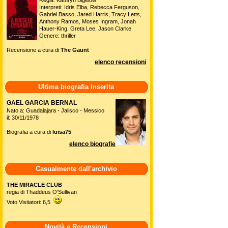
Regia: Kathryn Bigelow
Interpreti: Idris Elba, Rebecca Ferguson,
Gabriel Basso, Jared Harris, Tracy Letts,
Anthony Ramos, Moses Ingram, Jonah
Hauer-King, Greta Lee, Jason Clarke
Genere: thriller
Recensione a cura di
The Gaunt
elenco recensioni
Ultima biografia inserita
GAEL GARCIA BERNAL
Nato a: Guadalajara - Jalisco - Messico
il: 30/11/1978
Biografia a cura di
luisa75
elenco biografie
Casualmente dall'archivio
THE MIRACLE CLUB
regia di Thaddeus O'Sullivan
Voto Visitatori: 6,5
Novità e Recensioni