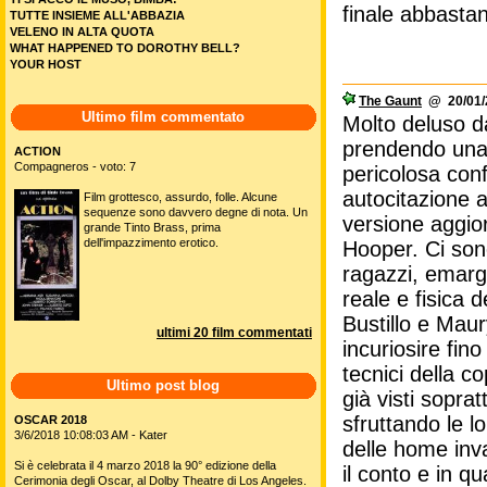
finale abbastan
TUTTE INSIEME ALL'ABBAZIA
VELENO IN ALTA QUOTA
WHAT HAPPENED TO DOROTHY BELL?
YOUR HOST
The Gaunt
@ 20/01/2
Ultimo film commentato
Molto deluso da
prendendo una
ACTION
Compagneros - voto: 7
pericolosa con
autocitazione a
Film grottesco, assurdo, folle. Alcune
sequenze sono davvero degne di nota. Un
versione aggior
grande Tinto Brass, prima
dell'impazzimento erotico.
Hooper. Ci sono
ragazzi, emargi
reale e fisica d
Bustillo e Mau
ultimi 20 film commentati
incuriosire fin
tecnici della c
Ultimo post blog
già visti sopra
sfruttando le l
OSCAR 2018
3/6/2018 10:08:03 AM - Kater
delle home inva
Si è celebrata il 4 marzo 2018 la 90° edizione della
il conto e in 
Cerimonia degli Oscar, al Dolby Theatre di Los Angeles.