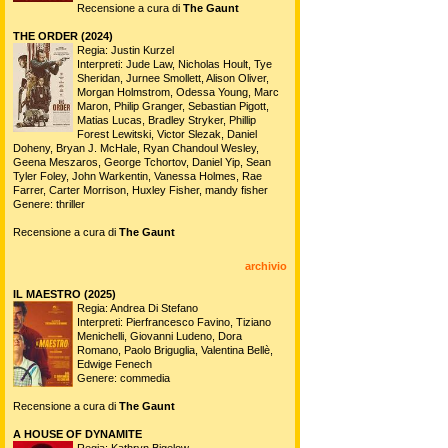
Recensione a cura di
The Gaunt
THE ORDER (2024)
Regia: Justin Kurzel
Interpreti: Jude Law, Nicholas Hoult, Tye
Sheridan, Jurnee Smollett, Alison Oliver,
Morgan Holmstrom, Odessa Young, Marc
Maron, Philip Granger, Sebastian Pigott,
Matias Lucas, Bradley Stryker, Phillip
Forest Lewitski, Victor Slezak, Daniel
Doheny, Bryan J. McHale, Ryan Chandoul Wesley,
Geena Meszaros, George Tchortov, Daniel Yip, Sean
Tyler Foley, John Warkentin, Vanessa Holmes, Rae
Farrer, Carter Morrison, Huxley Fisher, mandy fisher
Genere: thriller
Recensione a cura di
The Gaunt
archivio
IL MAESTRO (2025)
Regia: Andrea Di Stefano
Interpreti: Pierfrancesco Favino, Tiziano
Menichelli, Giovanni Ludeno, Dora
Romano, Paolo Briguglia, Valentina Bellè,
Edwige Fenech
Genere: commedia
Recensione a cura di
The Gaunt
A HOUSE OF DYNAMITE