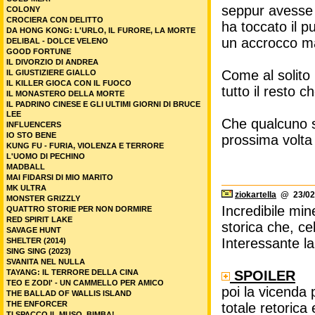
seppur avesse 
COLONY
CROCIERA CON DELITTO
ha toccato il p
DA HONG KONG: L'URLO, IL FURORE, LA MORTE
un accrocco ma
DELIBAL - DOLCE VELENO
GOOD FORTUNE
IL DIVORZIO DI ANDREA
Come al solito 
IL GIUSTIZIERE GIALLO
IL KILLER GIOCA CON IL FUOCO
tutto il resto 
IL MONASTERO DELLA MORTE
IL PADRINO CINESE E GLI ULTIMI GIORNI DI BRUCE
LEE
Che qualcuno s
INFLUENCERS
IO STO BENE
prossima volta
KUNG FU - FURIA, VIOLENZA E TERRORE
L'UOMO DI PECHINO
MADBALL
MAI FIDARSI DI MIO MARITO
MK ULTRA
ziokartella
@ 23/02/
MONSTER GRIZZLY
Incredibile mine
QUATTRO STORIE PER NON DORMIRE
RED SPIRIT LAKE
storica che, ce
SAVAGE HUNT
Interessante la
SHELTER (2014)
SING SING (2023)
SVANITA NEL NULLA
TAYANG: IL TERRORE DELLA CINA
SPOILER
TEO E ZODI' - UN CAMMELLO PER AMICO
poi la vicenda 
THE BALLAD OF WALLIS ISLAND
THE ENFORCER
totale retorica
TI SPACCO IL MUSO, BIMBA!