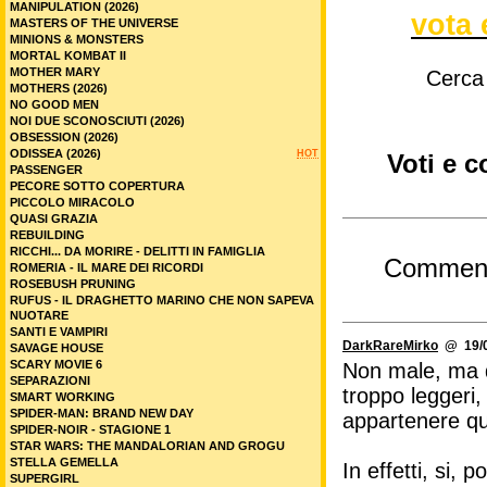
MANIPULATION (2026)
vota 
MASTERS OF THE UNIVERSE
MINIONS & MONSTERS
MORTAL KOMBAT II
MOTHER MARY
Cerca
MOTHERS (2026)
NO GOOD MEN
NOI DUE SCONOSCIUTI (2026)
OBSESSION (2026)
ODISSEA (2026)
HOT
Voti e 
PASSENGER
PECORE SOTTO COPERTURA
PICCOLO MIRACOLO
QUASI GRAZIA
REBUILDING
RICCHI... DA MORIRE - DELITTI IN FAMIGLIA
Commen
ROMERIA - IL MARE DEI RICORDI
ROSEBUSH PRUNING
RUFUS - IL DRAGHETTO MARINO CHE NON SAPEVA
NUOTARE
SANTI E VAMPIRI
DarkRareMirko
@ 19/0
SAVAGE HOUSE
SCARY MOVIE 6
Non male, ma de
SEPARAZIONI
troppo leggeri,
SMART WORKING
SPIDER-MAN: BRAND NEW DAY
appartenere qua
SPIDER-NOIR - STAGIONE 1
STAR WARS: THE MANDALORIAN AND GROGU
STELLA GEMELLA
In effetti, si,
SUPERGIRL