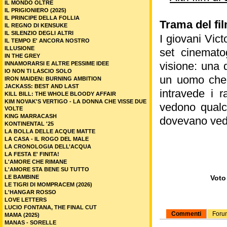
IL MONDO OLTRE
IL PRIGIONIERO (2025)
IL PRINCIPE DELLA FOLLIA
Trama del fi
IL REGNO DI KENSUKE
IL SILENZIO DEGLI ALTRI
I giovani Vic
IL TEMPO E' ANCORA NOSTRO
ILLUSIONE
set cinemato
IN THE GREY
visione: una 
INNAMORARSI E ALTRE PESSIME IDEE
IO NON TI LASCIO SOLO
un uomo che
IRON MAIDEN: BURNING AMBITION
JACKASS: BEST AND LAST
intravede i 
KILL BILL: THE WHOLE BLOODY AFFAIR
KIM NOVAK'S VERTIGO - LA DONNA CHE VISSE DUE
vedono qualc
VOLTE
KING MARRACASH
dovevano ved
KONTINENTAL '25
LA BOLLA DELLE ACQUE MATTE
LA CASA - IL ROGO DEL MALE
LA CRONOLOGIA DELL’ACQUA
LA FESTA E' FINITA!
L'AMORE CHE RIMANE
L'AMORE STA BENE SU TUTTO
LE BAMBINE
Voto 
LE TIGRI DI MOMPRACEM (2026)
L'HANGAR ROSSO
LOVE LETTERS
LUCIO FONTANA, THE FINAL CUT
Commenti
Foru
MAMA (2025)
MANAS - SORELLE