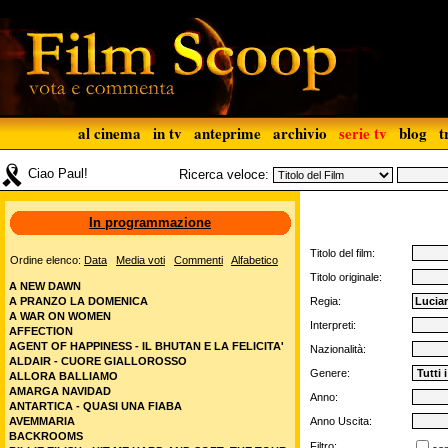
al cinema
in tv
anteprime
archivio
serie tv
blog
t
Ciao Paul!
Ricerca veloce:
In programmazione
Titolo del film:
Ordine elenco:
Data
Media voti
Commenti
Alfabetico
Titolo originale:
A NEW DAWN
A PRANZO LA DOMENICA
Regia:
A WAR ON WOMEN
Interpreti:
AFFECTION
AGENT OF HAPPINESS - IL BHUTAN E LA FELICITA'
Nazionalità:
ALDAIR - CUORE GIALLOROSSO
Genere:
ALLORA BALLIAMO
AMARGA NAVIDAD
Anno:
ANTARTICA - QUASI UNA FIABA
AVEMMARIA
Anno Uscita:
BACKROOMS
Filtro: