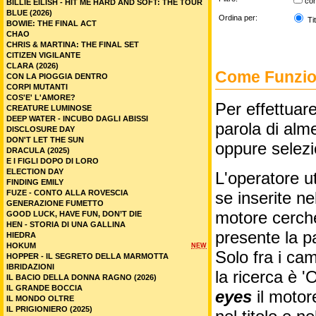
co
BILLIE EILISH - HIT ME HARD AND SOFT: THE TOUR
BLUE (2026)
Ordina per:
Tit
BOWIE: THE FINAL ACT
CHAO
CHRIS & MARTINA: THE FINAL SET
CITIZEN VIGILANTE
CLARA (2026)
Come Funzion
CON LA PIOGGIA DENTRO
CORPI MUTANTI
COS'E' L'AMORE?
Per effettuare
CREATURE LUMINOSE
DEEP WATER - INCUBO DAGLI ABISSI
parola di alme
DISCLOSURE DAY
DON'T LET THE SUN
oppure selez
DRACULA (2025)
E I FIGLI DOPO DI LORO
ELECTION DAY
L'operatore ut
FINDING EMILY
FUZE - CONTO ALLA ROVESCIA
se inserite n
GENERAZIONE FUMETTO
motore cercher
GOOD LUCK, HAVE FUN, DON’T DIE
HEN - STORIA DI UNA GALLINA
presente la p
HIEDRA
HOKUM
NEW
Solo fra i cam
HOPPER - IL SEGRETO DELLA MARMOTTA
IBRIDAZIONI
la ricerca è '
IL BACIO DELLA DONNA RAGNO (2026)
IL GRANDE BOCCIA
eyes
il motor
IL MONDO OLTRE
IL PRIGIONIERO (2025)