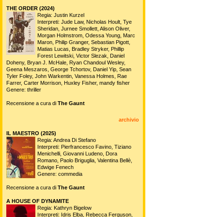
THE ORDER (2024)
Regia: Justin Kurzel
Interpreti: Jude Law, Nicholas Hoult, Tye
Sheridan, Jurnee Smollett, Alison Oliver,
Morgan Holmstrom, Odessa Young, Marc
Maron, Philip Granger, Sebastian Pigott,
Matias Lucas, Bradley Stryker, Phillip
Forest Lewitski, Victor Slezak, Daniel
Doheny, Bryan J. McHale, Ryan Chandoul Wesley,
Geena Meszaros, George Tchortov, Daniel Yip, Sean
Tyler Foley, John Warkentin, Vanessa Holmes, Rae
Farrer, Carter Morrison, Huxley Fisher, mandy fisher
Genere: thriller
Recensione a cura di
The Gaunt
archivio
IL MAESTRO (2025)
Regia: Andrea Di Stefano
Interpreti: Pierfrancesco Favino, Tiziano
Menichelli, Giovanni Ludeno, Dora
Romano, Paolo Briguglia, Valentina Bellè,
Edwige Fenech
Genere: commedia
Recensione a cura di
The Gaunt
A HOUSE OF DYNAMITE
Regia: Kathryn Bigelow
Interpreti: Idris Elba, Rebecca Ferguson,