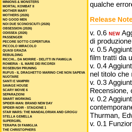
MINIONS & MONSTERS
qualche error
MORTAL KOMBAT II
MOTHER MARY
MOTHERS (2026)
Release Not
NO GOOD MEN
NOI DUE SCONOSCIUTI (2026)
OBSESSION (2026)
v. 0.6
Aggi
ODISSEA (2026)
NEW
PASSENGER
di produzione
PECORE SOTTO COPERTURA
PICCOLO MIRACOLO
v. 0.5 Aggiunt
QUASI GRAZIA
REBUILDING
film tratti da 
RICCHI... DA MORIRE - DELITTI IN FAMIGLIA
ROMERIA - IL MARE DEI RICORDI
v. 0.4 Aggiunt
ROSEBUSH PRUNING
nel titolo ch
RUFUS - IL DRAGHETTO MARINO CHE NON SAPEVA
NUOTARE
v. 0.3 Aggiunt
SANTI E VAMPIRI
SAVAGE HOUSE
Recensione, 
SCARY MOVIE 6
SEPARAZIONI
v. 0.2 Aggiunta
SMART WORKING
SPIDER-MAN: BRAND NEW DAY
contemporane
SPIDER-NOIR - STAGIONE 1
STAR WARS: THE MANDALORIAN AND GROGU
Thurman, Edw
STELLA GEMELLA
SUPERGIRL
v. 0.1 Funzio
TERAPIA DI FAMIGLIA
THE CHRISTOPHERS