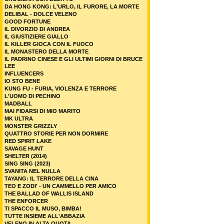
DA HONG KONG: L'URLO, IL FURORE, LA MORTE
DELIBAL - DOLCE VELENO
GOOD FORTUNE
IL DIVORZIO DI ANDREA
IL GIUSTIZIERE GIALLO
IL KILLER GIOCA CON IL FUOCO
IL MONASTERO DELLA MORTE
IL PADRINO CINESE E GLI ULTIMI GIORNI DI BRUCE
LEE
INFLUENCERS
IO STO BENE
KUNG FU - FURIA, VIOLENZA E TERRORE
L'UOMO DI PECHINO
MADBALL
MAI FIDARSI DI MIO MARITO
MK ULTRA
MONSTER GRIZZLY
QUATTRO STORIE PER NON DORMIRE
RED SPIRIT LAKE
SAVAGE HUNT
SHELTER (2014)
SING SING (2023)
SVANITA NEL NULLA
TAYANG: IL TERRORE DELLA CINA
TEO E ZODI' - UN CAMMELLO PER AMICO
THE BALLAD OF WALLIS ISLAND
THE ENFORCER
TI SPACCO IL MUSO, BIMBA!
TUTTE INSIEME ALL'ABBAZIA
VELENO IN ALTA QUOTA