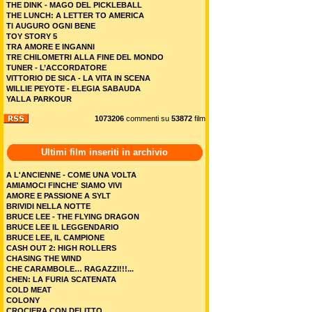
THE DINK - MAGO DEL PICKLEBALL
THE LUNCH: A LETTER TO AMERICA
TI AUGURO OGNI BENE
TOY STORY 5
TRA AMORE E INGANNI
TRE CHILOMETRI ALLA FINE DEL MONDO
TUNER - L’ACCORDATORE
VITTORIO DE SICA - LA VITA IN SCENA
WILLIE PEYOTE - ELEGIA SABAUDA
YALLA PARKOUR
1073206
commenti su
53872
film
Ultimi film inseriti in archivio
A L'ANCIENNE - COME UNA VOLTA
AMIAMOCI FINCHE' SIAMO VIVI
AMORE E PASSIONE A SYLT
BRIVIDI NELLA NOTTE
BRUCE LEE - THE FLYING DRAGON
BRUCE LEE IL LEGGENDARIO
BRUCE LEE, IL CAMPIONE
CASH OUT 2: HIGH ROLLERS
CHASING THE WIND
CHE CARAMBOLE… RAGAZZI!!!...
CHEN: LA FURIA SCATENATA
COLD MEAT
COLONY
CROCIERA CON DELITTO