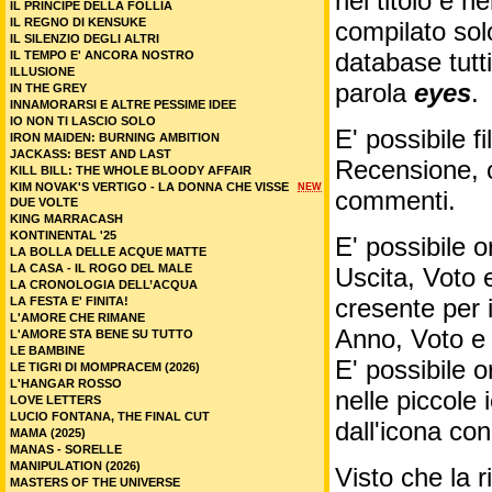
nel titolo e ne
IL PRINCIPE DELLA FOLLIA
IL REGNO DI KENSUKE
compilato sol
IL SILENZIO DEGLI ALTRI
database tutti
IL TEMPO E' ANCORA NOSTRO
ILLUSIONE
parola
eyes
.
IN THE GREY
INNAMORARSI E ALTRE PESSIME IDEE
IO NON TI LASCIO SOLO
E' possibile f
IRON MAIDEN: BURNING AMBITION
JACKASS: BEST AND LAST
Recensione, c
KILL BILL: THE WHOLE BLOODY AFFAIR
KIM NOVAK'S VERTIGO - LA DONNA CHE VISSE
NEW
commenti.
DUE VOLTE
KING MARRACASH
KONTINENTAL '25
E' possibile o
LA BOLLA DELLE ACQUE MATTE
LA CASA - IL ROGO DEL MALE
Uscita, Voto 
LA CRONOLOGIA DELL’ACQUA
cresente per 
LA FESTA E' FINITA!
L'AMORE CHE RIMANE
Anno, Voto e
L'AMORE STA BENE SU TUTTO
LE BAMBINE
E' possibile o
LE TIGRI DI MOMPRACEM (2026)
L'HANGAR ROSSO
nelle piccole
LOVE LETTERS
LUCIO FONTANA, THE FINAL CUT
dall'icona co
MAMA (2025)
MANAS - SORELLE
MANIPULATION (2026)
Visto che la 
MASTERS OF THE UNIVERSE