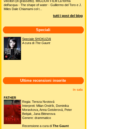
vincitori (in grassetto). MIGLIOR FILM La forma
dell'acqua - The shape of water - Guillermo del Toro e J.
Miles Dale Chiamami col t...
tutti i post del blog
Speciali
Speciale SHOKUZAI
A cura di
The Gaunt
Ultime recensioni inserite
in sala
FATHER
Regia: Tereza Nvotová
Interpreti: Milan Ondrík, Dominika
Moravkova, Anna Geislerová, Peter
Bebjak, Jana Bittnerova
Genere: drammatico
Recensione a cura di
The Gaunt