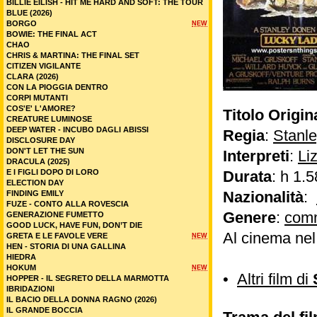
BILLIE EILISH - HIT ME HARD AND SOFT: THE TOUR
BLUE (2026)
BORGO
NEW
BOWIE: THE FINAL ACT
CHAO
CHRIS & MARTINA: THE FINAL SET
CITIZEN VIGILANTE
CLARA (2026)
CON LA PIOGGIA DENTRO
CORPI MUTANTI
COS'E' L'AMORE?
Titolo Origin
CREATURE LUMINOSE
DEEP WATER - INCUBO DAGLI ABISSI
Regia
:
Stanl
DISCLOSURE DAY
DON'T LET THE SUN
Interpreti
:
Li
DRACULA (2025)
E I FIGLI DOPO DI LORO
Durata
: h 1.5
ELECTION DAY
Nazionalità
:
FINDING EMILY
FUZE - CONTO ALLA ROVESCIA
Genere
:
com
GENERAZIONE FUMETTO
GOOD LUCK, HAVE FUN, DON’T DIE
Al cinema nel
GRETA E LE FAVOLE VERE
NEW
HEN - STORIA DI UNA GALLINA
HIEDRA
HOKUM
NEW
•
Altri film di
HOPPER - IL SEGRETO DELLA MARMOTTA
IBRIDAZIONI
IL BACIO DELLA DONNA RAGNO (2026)
IL GRANDE BOCCIA