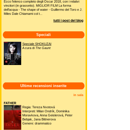
Ecco l'elenco completo degli Oscar 2018, con i relativi
vincitori (in grassetto). MIGLIOR FILM La forma
dell'acqua - The shape of water - Guillermo del Toro e J.
Miles Dale Chiamami col t...
tutti i post del blog
Speciali
Speciale SHOKUZAI
A cura di
The Gaunt
Ultime recensioni inserite
in sala
FATHER
Regia: Tereza Nvotová
Interpreti: Milan Ondrík, Dominika
Moravkova, Anna Geislerová, Peter
Bebjak, Jana Bittnerova
Genere: drammatico