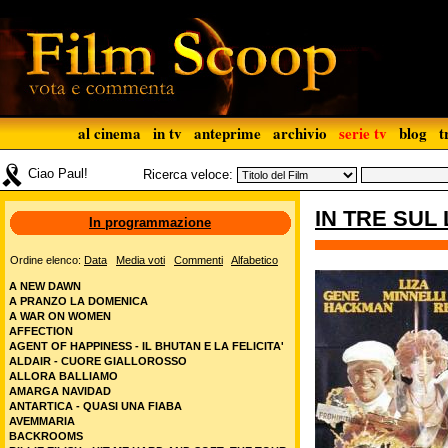
al cinema
in tv
anteprime
archivio
serie tv
blog
t
Ciao Paul!
Ricerca veloce:
IN TRE SUL
In programmazione
Ordine elenco:
Data
Media voti
Commenti
Alfabetico
A NEW DAWN
A PRANZO LA DOMENICA
A WAR ON WOMEN
AFFECTION
AGENT OF HAPPINESS - IL BHUTAN E LA FELICITA'
ALDAIR - CUORE GIALLOROSSO
ALLORA BALLIAMO
AMARGA NAVIDAD
ANTARTICA - QUASI UNA FIABA
AVEMMARIA
BACKROOMS