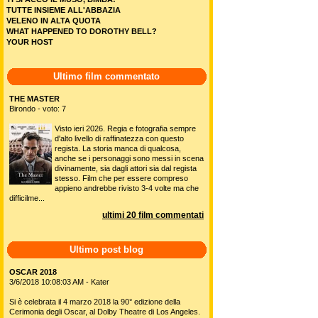
TUTTE INSIEME ALL'ABBAZIA
VELENO IN ALTA QUOTA
WHAT HAPPENED TO DOROTHY BELL?
YOUR HOST
Ultimo film commentato
THE MASTER
Birondo - voto: 7
Visto ieri 2026. Regia e fotografia sempre
d'alto livello di raffinatezza con questo
regista. La storia manca di qualcosa,
anche se i personaggi sono messi in scena
divinamente, sia dagli attori sia dal regista
stesso. Film che per essere compreso
appieno andrebbe rivisto 3-4 volte ma che
difficilme...
ultimi 20 film commentati
Ultimo post blog
OSCAR 2018
3/6/2018 10:08:03 AM - Kater
Si è celebrata il 4 marzo 2018 la 90° edizione della
Cerimonia degli Oscar, al Dolby Theatre di Los Angeles.