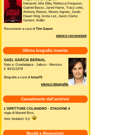
Interpreti: Idris Elba, Rebecca Ferguson,
Gabriel Basso, Jared Harris, Tracy Letts,
Anthony Ramos, Moses Ingram, Jonah
Hauer-King, Greta Lee, Jason Clarke
Genere: thriller
Recensione a cura di
The Gaunt
elenco recensioni
Ultima biografia inserita
GAEL GARCIA BERNAL
Nato a: Guadalajara - Jalisco - Messico
il: 30/11/1978
Biografia a cura di
luisa75
elenco biografie
Casualmente dall'archivio
L'ISPETTORE COLIANDRO - STAGIONE 4
regia di Manetti Bros.
Voto Visitatori: 8,0
Novità e Recensioni