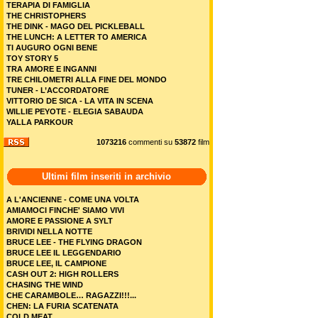
TERAPIA DI FAMIGLIA
THE CHRISTOPHERS
THE DINK - MAGO DEL PICKLEBALL
THE LUNCH: A LETTER TO AMERICA
TI AUGURO OGNI BENE
TOY STORY 5
TRA AMORE E INGANNI
TRE CHILOMETRI ALLA FINE DEL MONDO
TUNER - L’ACCORDATORE
VITTORIO DE SICA - LA VITA IN SCENA
WILLIE PEYOTE - ELEGIA SABAUDA
YALLA PARKOUR
1073216
commenti su
53872
film
Ultimi film inseriti in archivio
A L'ANCIENNE - COME UNA VOLTA
AMIAMOCI FINCHE' SIAMO VIVI
AMORE E PASSIONE A SYLT
BRIVIDI NELLA NOTTE
BRUCE LEE - THE FLYING DRAGON
BRUCE LEE IL LEGGENDARIO
BRUCE LEE, IL CAMPIONE
CASH OUT 2: HIGH ROLLERS
CHASING THE WIND
CHE CARAMBOLE… RAGAZZI!!!...
CHEN: LA FURIA SCATENATA
COLD MEAT