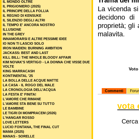
Trama del fil
IL MONDO OLTRE
IL PRIGIONIERO (2025)
La vicenda si
IL PRINCIPE DELLA FOLLIA
decidono di a
IL REGNO DI KENSUKE
IL SILENZIO DEGLI ALTRI
proprietà; gli
IL TEMPO E' ANCORA NOSTRO
ILLUSIONE
malavita.
IN THE GREY
INNAMORARSI E ALTRE PESSIME IDEE
IO NON TI LASCIO SOLO
IRON MAIDEN: BURNING AMBITION
JACKASS: BEST AND LAST
KILL BILL: THE WHOLE BLOODY AFFAIR
KIM NOVAK'S VERTIGO - LA DONNA CHE VISSE DUE
VOLTE
Voto 
KING MARRACASH
KONTINENTAL '25
LA BOLLA DELLE ACQUE MATTE
LA CASA - IL ROGO DEL MALE
LA CRONOLOGIA DELL’ACQUA
Commenti
Foru
LA FESTA E' FINITA!
L'AMORE CHE RIMANE
vota 
L'AMORE STA BENE SU TUTTO
LE BAMBINE
LE TIGRI DI MOMPRACEM (2026)
L'HANGAR ROSSO
Cerca
LOVE LETTERS
LUCIO FONTANA, THE FINAL CUT
MAMA (2025)
MANAS - SORELLE