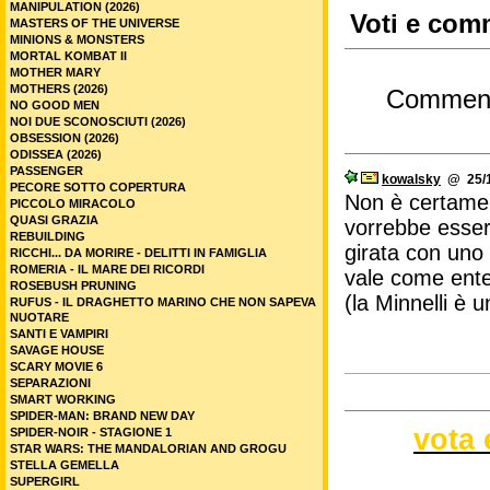
MANIPULATION (2026)
Voti e comm
MASTERS OF THE UNIVERSE
MINIONS & MONSTERS
MORTAL KOMBAT II
MOTHER MARY
MOTHERS (2026)
Commen
NO GOOD MEN
NOI DUE SCONOSCIUTI (2026)
OBSESSION (2026)
ODISSEA (2026)
PASSENGER
kowalsky
@ 25/1
PECORE SOTTO COPERTURA
Non è certamen
PICCOLO MIRACOLO
QUASI GRAZIA
vorrebbe essere
REBUILDING
girata con uno 
RICCHI... DA MORIRE - DELITTI IN FAMIGLIA
ROMERIA - IL MARE DEI RICORDI
vale come ente
ROSEBUSH PRUNING
(la Minnelli è 
RUFUS - IL DRAGHETTO MARINO CHE NON SAPEVA
NUOTARE
SANTI E VAMPIRI
SAVAGE HOUSE
SCARY MOVIE 6
SEPARAZIONI
SMART WORKING
SPIDER-MAN: BRAND NEW DAY
vota 
SPIDER-NOIR - STAGIONE 1
STAR WARS: THE MANDALORIAN AND GROGU
STELLA GEMELLA
SUPERGIRL