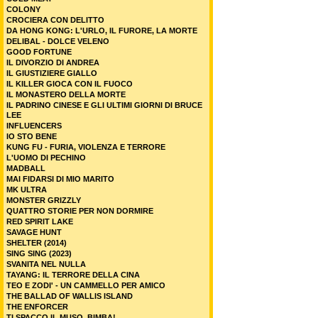
COLONY
CROCIERA CON DELITTO
DA HONG KONG: L'URLO, IL FURORE, LA MORTE
DELIBAL - DOLCE VELENO
GOOD FORTUNE
IL DIVORZIO DI ANDREA
IL GIUSTIZIERE GIALLO
IL KILLER GIOCA CON IL FUOCO
IL MONASTERO DELLA MORTE
IL PADRINO CINESE E GLI ULTIMI GIORNI DI BRUCE
LEE
INFLUENCERS
IO STO BENE
KUNG FU - FURIA, VIOLENZA E TERRORE
L'UOMO DI PECHINO
MADBALL
MAI FIDARSI DI MIO MARITO
MK ULTRA
MONSTER GRIZZLY
QUATTRO STORIE PER NON DORMIRE
RED SPIRIT LAKE
SAVAGE HUNT
SHELTER (2014)
SING SING (2023)
SVANITA NEL NULLA
TAYANG: IL TERRORE DELLA CINA
TEO E ZODI' - UN CAMMELLO PER AMICO
THE BALLAD OF WALLIS ISLAND
THE ENFORCER
TI SPACCO IL MUSO, BIMBA!