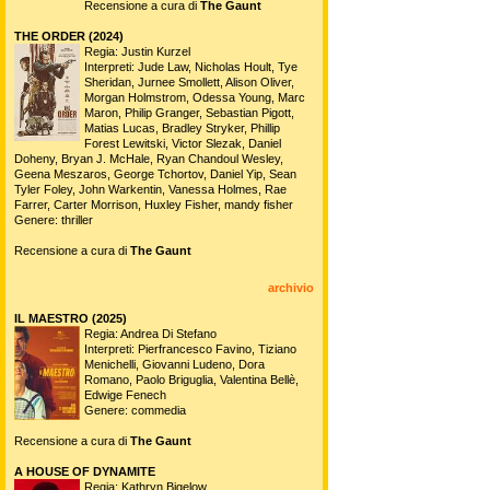
Recensione a cura di
The Gaunt
THE ORDER (2024)
Regia: Justin Kurzel
Interpreti: Jude Law, Nicholas Hoult, Tye
Sheridan, Jurnee Smollett, Alison Oliver,
Morgan Holmstrom, Odessa Young, Marc
Maron, Philip Granger, Sebastian Pigott,
Matias Lucas, Bradley Stryker, Phillip
Forest Lewitski, Victor Slezak, Daniel
Doheny, Bryan J. McHale, Ryan Chandoul Wesley,
Geena Meszaros, George Tchortov, Daniel Yip, Sean
Tyler Foley, John Warkentin, Vanessa Holmes, Rae
Farrer, Carter Morrison, Huxley Fisher, mandy fisher
Genere: thriller
Recensione a cura di
The Gaunt
archivio
IL MAESTRO (2025)
Regia: Andrea Di Stefano
Interpreti: Pierfrancesco Favino, Tiziano
Menichelli, Giovanni Ludeno, Dora
Romano, Paolo Briguglia, Valentina Bellè,
Edwige Fenech
Genere: commedia
Recensione a cura di
The Gaunt
A HOUSE OF DYNAMITE
Regia: Kathryn Bigelow