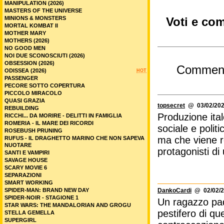
MANIPULATION (2026)
MASTERS OF THE UNIVERSE
MINIONS & MONSTERS
Voti e co
MORTAL KOMBAT II
MOTHER MARY
MOTHERS (2026)
NO GOOD MEN
NOI DUE SCONOSCIUTI (2026)
OBSESSION (2026)
Commen
ODISSEA (2026)
HOT
PASSENGER
PECORE SOTTO COPERTURA
PICCOLO MIRACOLO
QUASI GRAZIA
topsecret
@ 03/02/202
REBUILDING
Produzione ita
RICCHI... DA MORIRE - DELITTI IN FAMIGLIA
ROMERIA - IL MARE DEI RICORDI
sociale e polit
ROSEBUSH PRUNING
ma che viene r
RUFUS - IL DRAGHETTO MARINO CHE NON SAPEVA
NUOTARE
protagonisti di
SANTI E VAMPIRI
SAVAGE HOUSE
SCARY MOVIE 6
SEPARAZIONI
SMART WORKING
SPIDER-MAN: BRAND NEW DAY
DankoCardi
@ 02/02/2
SPIDER-NOIR - STAGIONE 1
Un ragazzo pad
STAR WARS: THE MANDALORIAN AND GROGU
pestifero di qu
STELLA GEMELLA
SUPERGIRL