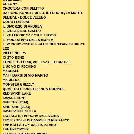
COLONY
CROCIERA CON DELITTO
DA HONG KONG: L'URLO, IL FURORE, LA MORTE
DELIBAL - DOLCE VELENO
GOOD FORTUNE
IL DIVORZIO DI ANDREA
IL GIUSTIZIERE GIALLO
IL KILLER GIOCA CON IL FUOCO
IL MONASTERO DELLA MORTE
IL PADRINO CINESE E GLI ULTIMI GIORNI DI BRUCE
LEE
INFLUENCERS
IO STO BENE
KUNG FU - FURIA, VIOLENZA E TERRORE
L'UOMO DI PECHINO
MADBALL
MAI FIDARSI DI MIO MARITO
MK ULTRA
MONSTER GRIZZLY
QUATTRO STORIE PER NON DORMIRE
RED SPIRIT LAKE
SAVAGE HUNT
SHELTER (2014)
SING SING (2023)
SVANITA NEL NULLA
TAYANG: IL TERRORE DELLA CINA
TEO E ZODI' - UN CAMMELLO PER AMICO
THE BALLAD OF WALLIS ISLAND
THE ENFORCER
TI SPACCO IL MUSO, BIMBA!