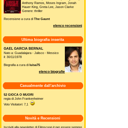
Anthony Ramos, Moses Ingram, Jonah
Hauer-King, Greta Lee, Jason Clarke
Genere: thriller
Recensione a cura di
The Gaunt
elenco recensioni
Ultima biografia inserita
GAEL GARCIA BERNAL
Nato a: Guadalajara - Jalisco - Messico
il: 30/11/1978
Biografia a cura di
luisa75
elenco biografie
Casualmente dall'archivio
52 GIOCA O MUORI
regia di John Frankenheimer
Voto Visitatori: 7,1
Novità e Recensioni
Iscriviti alla newsletter di Filmscoop.it per essere sempre