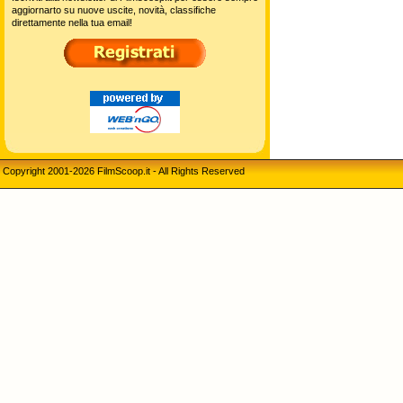
aggiornarto su nuove uscite, novità, classifiche
direttamente nella tua email!
Copyright 2001-2026 FilmScoop.it - All Rights Reserved