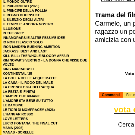
IL MONDO OLTRE
IL PRIGIONIERO (2025)
IL PRINCIPE DELLA FOLLIA
Trama del fi
IL REGNO DI KENSUKE
IL SILENZIO DEGLI ALTRI
Carmelo, un pa
IL TEMPO E' ANCORA NOSTRO
ILLUSIONE
ragazzo un po
IN THE GREY
INNAMORARSI E ALTRE PESSIME IDEE
amicizia con 
IO NON TI LASCIO SOLO
IRON MAIDEN: BURNING AMBITION
JACKASS: BEST AND LAST
KILL BILL: THE WHOLE BLOODY AFFAIR
KIM NOVAK'S VERTIGO - LA DONNA CHE VISSE DUE
VOLTE
KING MARRACASH
Voto 
KONTINENTAL '25
LA BOLLA DELLE ACQUE MATTE
LA CASA - IL ROGO DEL MALE
LA CRONOLOGIA DELL’ACQUA
LA FESTA E' FINITA!
Commenti
Foru
L'AMORE CHE RIMANE
L'AMORE STA BENE SU TUTTO
LE BAMBINE
vota 
LE TIGRI DI MOMPRACEM (2026)
L'HANGAR ROSSO
LOVE LETTERS
Cerca
LUCIO FONTANA, THE FINAL CUT
MAMA (2025)
MANAS - SORELLE