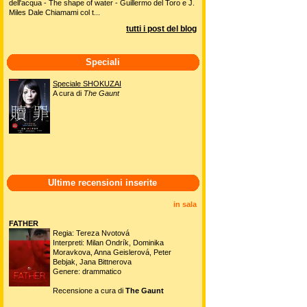
dell'acqua - The shape of water - Guillermo del Toro e J.
Miles Dale Chiamami col t...
tutti i post del blog
Speciali
Speciale SHOKUZAI
A cura di
The Gaunt
Ultime recensioni inserite
in sala
FATHER
Regia: Tereza Nvotová
Interpreti: Milan Ondrík, Dominika
Moravkova, Anna Geislerová, Peter
Bebjak, Jana Bittnerova
Genere: drammatico
Recensione a cura di
The Gaunt