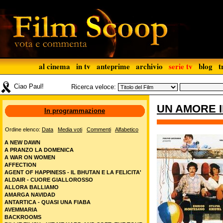
al cinema
in tv
anteprime
archivio
serie tv
blog
t
Ciao Paul!
Ricerca veloce:
UN AMORE I
In programmazione
Ordine elenco:
Data
Media voti
Commenti
Alfabetico
A NEW DAWN
A PRANZO LA DOMENICA
A WAR ON WOMEN
AFFECTION
AGENT OF HAPPINESS - IL BHUTAN E LA FELICITA'
ALDAIR - CUORE GIALLOROSSO
ALLORA BALLIAMO
AMARGA NAVIDAD
ANTARTICA - QUASI UNA FIABA
AVEMMARIA
BACKROOMS