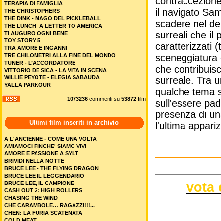
contraccezione;
TERAPIA DI FAMIGLIA
il navigato Sam
THE CHRISTOPHERS
THE DINK - MAGO DEL PICKLEBALL
scadere nel dem
THE LUNCH: A LETTER TO AMERICA
surreali che il
TI AUGURO OGNI BENE
TOY STORY 5
caratterizzati 
TRA AMORE E INGANNI
TRE CHILOMETRI ALLA FINE DEL MONDO
sceneggiatura 
TUNER - L’ACCORDATORE
che contribuisc
VITTORIO DE SICA - LA VITA IN SCENA
WILLIE PEYOTE - ELEGIA SABAUDA
surreale. Tra u
YALLA PARKOUR
qualche tema so
1073236
commenti su
53872
film
sull'essere pad
presenza di una
Ultimi film inseriti in archivio
l'ultima appar
A L'ANCIENNE - COME UNA VOLTA
AMIAMOCI FINCHE' SIAMO VIVI
AMORE E PASSIONE A SYLT
BRIVIDI NELLA NOTTE
BRUCE LEE - THE FLYING DRAGON
BRUCE LEE IL LEGGENDARIO
vota 
BRUCE LEE, IL CAMPIONE
CASH OUT 2: HIGH ROLLERS
CHASING THE WIND
CHE CARAMBOLE… RAGAZZI!!!...
CHEN: LA FURIA SCATENATA
COLD MEAT