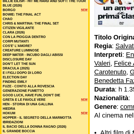
BILLIE EILISH - HIT ME HARD AND SOFT: THE TOUR
BLUE (2026)
BORGO
NEW
BOWIE: THE FINAL ACT
CHAO
CHRIS & MARTINA: THE FINAL SET
CITIZEN VIGILANTE
CLARA (2026)
Titolo Origin
CON LA PIOGGIA DENTRO
CORPI MUTANTI
Regia
:
Salva
COS'E' L'AMORE?
CREATURE LUMINOSE
Interpreti
:
En
DEEP WATER - INCUBO DAGLI ABISSI
DISCLOSURE DAY
Valeri
,
Felice
DON'T LET THE SUN
DRACULA (2025)
Carotenuto
,
G
E I FIGLI DOPO DI LORO
ELECTION DAY
Benedetta Fa
FINDING EMILY
FUZE - CONTO ALLA ROVESCIA
Durata
: h 1.3
GENERAZIONE FUMETTO
GOOD LUCK, HAVE FUN, DON’T DIE
Nazionalità
: 
GRETA E LE FAVOLE VERE
NEW
HEN - STORIA DI UNA GALLINA
Genere
:
com
HIEDRA
HOKUM
NEW
Al cinema nel
HOPPER - IL SEGRETO DELLA MARMOTTA
IBRIDAZIONI
IL BACIO DELLA DONNA RAGNO (2026)
•
Altri film di
IL GRANDE BOCCIA