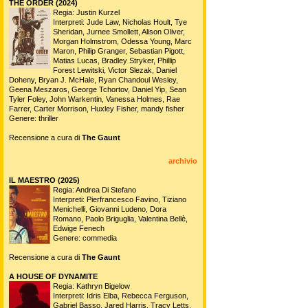
THE ORDER (2024)
Regia: Justin Kurzel
Interpreti: Jude Law, Nicholas Hoult, Tye
Sheridan, Jurnee Smollett, Alison Oliver,
Morgan Holmstrom, Odessa Young, Marc
Maron, Philip Granger, Sebastian Pigott,
Matias Lucas, Bradley Stryker, Phillip
Forest Lewitski, Victor Slezak, Daniel
Doheny, Bryan J. McHale, Ryan Chandoul Wesley,
Geena Meszaros, George Tchortov, Daniel Yip, Sean
Tyler Foley, John Warkentin, Vanessa Holmes, Rae
Farrer, Carter Morrison, Huxley Fisher, mandy fisher
Genere: thriller
Recensione a cura di
The Gaunt
archivio
IL MAESTRO (2025)
Regia: Andrea Di Stefano
Interpreti: Pierfrancesco Favino, Tiziano
Menichelli, Giovanni Ludeno, Dora
Romano, Paolo Briguglia, Valentina Bellè,
Edwige Fenech
Genere: commedia
Recensione a cura di
The Gaunt
A HOUSE OF DYNAMITE
Regia: Kathryn Bigelow
Interpreti: Idris Elba, Rebecca Ferguson,
Gabriel Basso, Jared Harris, Tracy Letts,