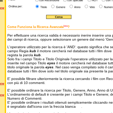
con Recensione
con Speciale
HOT
con T
UR
Ordina per:
Titolo
Genere
Anno
Voto
Numer
NEW
beta
Come Funziona la Ricerca Avanzata
?
Per effettuare una ricerca valida è necessario inerire inserire una 
dei campi di ricerca, oppure selezionare un genere dal menù 'Gen
L'operatore utilizzato per la ricerca è 'AND': questo significa che s
campo Regia
kub
il motore cercherà nel database tutti i film dove 
regista la parola
kub
.
Solo fra i campi Titolo e Titolo Originale l'operatore utilizzato per l
inserite nel campo Titolo
eyes
il motore cercherà nel database tutti 
titolo originale la parola
eyes
. Nel caso venga compilato solo il ca
database tutti i film dove solo nel titolo originale sia presente la p
E' possibile filtrare ulteriormente la ricerca cercando i film con Re
con più di 10 commenti.
NEW
E' possibile ordinare la ricerca per Titolo, Genere, Anno, Anno di
L'ordinamento di default è cresente per i campi Titolo e Genere; 
NEW
Numero di Commenti.
E' possibile ordinare i risultati ottenuti semplicemente cliccando ne
è segnalato dall'icona con la freccia bianca
.