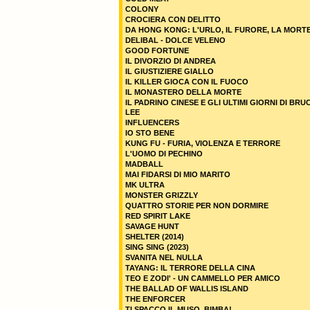
COLONY
CROCIERA CON DELITTO
DA HONG KONG: L'URLO, IL FURORE, LA MORT
DELIBAL - DOLCE VELENO
GOOD FORTUNE
IL DIVORZIO DI ANDREA
IL GIUSTIZIERE GIALLO
IL KILLER GIOCA CON IL FUOCO
IL MONASTERO DELLA MORTE
IL PADRINO CINESE E GLI ULTIMI GIORNI DI BRU
LEE
INFLUENCERS
IO STO BENE
KUNG FU - FURIA, VIOLENZA E TERRORE
L'UOMO DI PECHINO
MADBALL
MAI FIDARSI DI MIO MARITO
MK ULTRA
MONSTER GRIZZLY
QUATTRO STORIE PER NON DORMIRE
RED SPIRIT LAKE
SAVAGE HUNT
SHELTER (2014)
SING SING (2023)
SVANITA NEL NULLA
TAYANG: IL TERRORE DELLA CINA
TEO E ZODI' - UN CAMMELLO PER AMICO
THE BALLAD OF WALLIS ISLAND
THE ENFORCER
TI SPACCO IL MUSO, BIMBA!