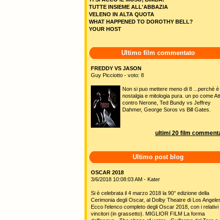
TUTTE INSIEME ALL'ABBAZIA
VELENO IN ALTA QUOTA
WHAT HAPPENED TO DOROTHY BELL?
YOUR HOST
Ultimo film commentato
FREDDY VS JASON
Guy Picciotto - voto: 8
Non si puo mettere meno di 8 ...perchè è
nostalgia e mitologia pura. un po come Att
contro Nerone, Ted Bundy vs Jeffrey
Dahmer, George Soros vs Bill Gates.
ultimi 20 film commenta
Ultimo post blog
OSCAR 2018
3/6/2018 10:08:03 AM - Kater
Si è celebrata il 4 marzo 2018 la 90° edizione della
Cerimonia degli Oscar, al Dolby Theatre di Los Angele
Ecco l'elenco completo degli Oscar 2018, con i relativi
vincitori (in grassetto). MIGLIOR FILM La forma