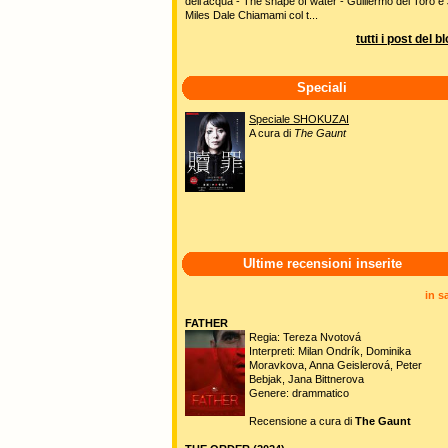
dell'acqua - The shape of water - Guillermo del Toro e 
Miles Dale Chiamami col t...
tutti i post del b
Speciali
Speciale SHOKUZAI
A cura di
The Gaunt
Ultime recensioni inserite
in s
FATHER
Regia: Tereza Nvotová
Interpreti: Milan Ondrík, Dominika
Moravkova, Anna Geislerová, Peter
Bebjak, Jana Bittnerova
Genere: drammatico
Recensione a cura di
The Gaunt