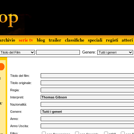
archivio
serie tv
blog
trailer
classifiche
speciali
registi
attori
Genere:
Titolo del film:
o
Titolo originale:
Regia:
Interpreti:
A'
Nazionalità:
Genere:
Anno:
Anno Uscita:
Filtro: