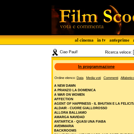
al cinema
in tv
anteprime
Ciao Paul!
Ricerca veloce:
In programmazione
Ordine elenco:
Data
Media voti
Commenti
Alfabetic
A NEW DAWN
A PRANZO LA DOMENICA
A WAR ON WOMEN
AFFECTION
AGENT OF HAPPINESS - IL BHUTAN E LA FELICIT
ALDAIR - CUORE GIALLOROSSO
ALLORA BALLIAMO
AMARGA NAVIDAD
ANTARTICA - QUASI UNA FIABA
AVEMMARIA
BACKROOMS