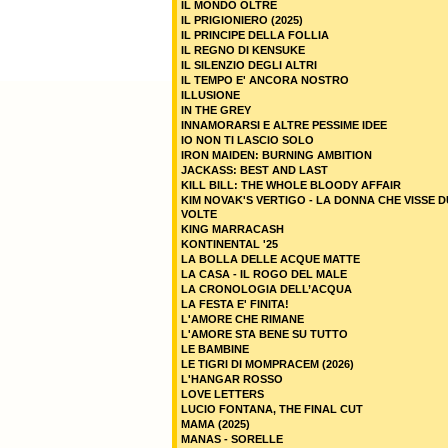
IL MONDO OLTRE
IL PRIGIONIERO (2025)
IL PRINCIPE DELLA FOLLIA
IL REGNO DI KENSUKE
IL SILENZIO DEGLI ALTRI
IL TEMPO E' ANCORA NOSTRO
ILLUSIONE
IN THE GREY
INNAMORARSI E ALTRE PESSIME IDEE
IO NON TI LASCIO SOLO
IRON MAIDEN: BURNING AMBITION
JACKASS: BEST AND LAST
KILL BILL: THE WHOLE BLOODY AFFAIR
KIM NOVAK'S VERTIGO - LA DONNA CHE VISSE 
VOLTE
KING MARRACASH
KONTINENTAL '25
LA BOLLA DELLE ACQUE MATTE
LA CASA - IL ROGO DEL MALE
LA CRONOLOGIA DELL’ACQUA
LA FESTA E' FINITA!
L'AMORE CHE RIMANE
L'AMORE STA BENE SU TUTTO
LE BAMBINE
LE TIGRI DI MOMPRACEM (2026)
L'HANGAR ROSSO
LOVE LETTERS
LUCIO FONTANA, THE FINAL CUT
MAMA (2025)
MANAS - SORELLE