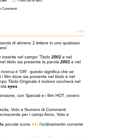
railer
Tratto da un libro
o Commenti
v. 0.6
parola di almeno 2 lettere in uno qualsiasi
ere'.
e inserite nel campo 'Titolo
2001
e nel
nel titolo sia presente la parola
2001
e nel
a ricerca è 'OR': questo significa che se
i film dove sia presente nel titolo e nel
mpo Titolo Originale il motore cercherà nel
arola
eyes
.
censione, con Speciali e i film HOT, ovvero
 Uscita, Voto e Numero di Commenti.
decrescente per i campi Anno, Voto e
lle piccole icone
; l'ordinamento corrente