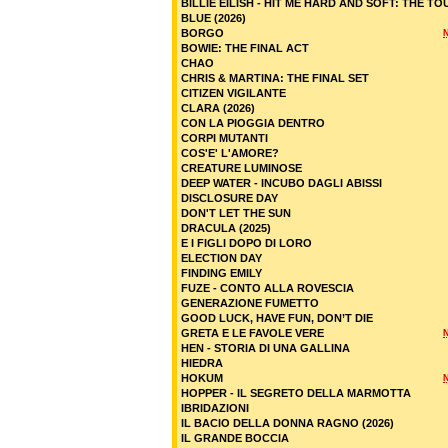
BILLIE EILISH - HIT ME HARD AND SOFT: THE TO
BLUE (2026)
BORGO
BOWIE: THE FINAL ACT
CHAO
CHRIS & MARTINA: THE FINAL SET
CITIZEN VIGILANTE
CLARA (2026)
CON LA PIOGGIA DENTRO
CORPI MUTANTI
COS'E' L'AMORE?
CREATURE LUMINOSE
DEEP WATER - INCUBO DAGLI ABISSI
DISCLOSURE DAY
DON'T LET THE SUN
DRACULA (2025)
E I FIGLI DOPO DI LORO
ELECTION DAY
FINDING EMILY
FUZE - CONTO ALLA ROVESCIA
GENERAZIONE FUMETTO
GOOD LUCK, HAVE FUN, DON’T DIE
GRETA E LE FAVOLE VERE
HEN - STORIA DI UNA GALLINA
HIEDRA
HOKUM
HOPPER - IL SEGRETO DELLA MARMOTTA
IBRIDAZIONI
IL BACIO DELLA DONNA RAGNO (2026)
IL GRANDE BOCCIA