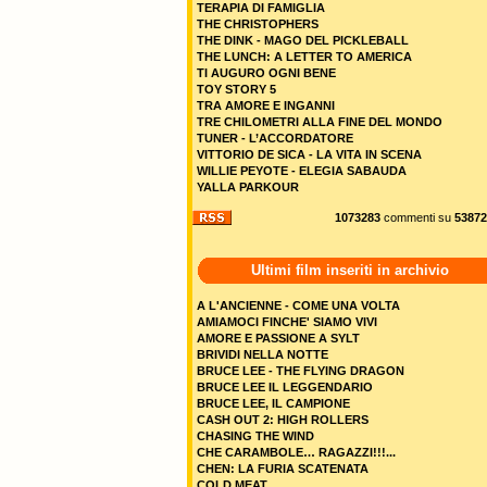
TERAPIA DI FAMIGLIA
THE CHRISTOPHERS
THE DINK - MAGO DEL PICKLEBALL
THE LUNCH: A LETTER TO AMERICA
TI AUGURO OGNI BENE
TOY STORY 5
TRA AMORE E INGANNI
TRE CHILOMETRI ALLA FINE DEL MONDO
TUNER - L’ACCORDATORE
VITTORIO DE SICA - LA VITA IN SCENA
WILLIE PEYOTE - ELEGIA SABAUDA
YALLA PARKOUR
1073283
commenti su
53872
Ultimi film inseriti in archivio
A L'ANCIENNE - COME UNA VOLTA
AMIAMOCI FINCHE' SIAMO VIVI
AMORE E PASSIONE A SYLT
BRIVIDI NELLA NOTTE
BRUCE LEE - THE FLYING DRAGON
BRUCE LEE IL LEGGENDARIO
BRUCE LEE, IL CAMPIONE
CASH OUT 2: HIGH ROLLERS
CHASING THE WIND
CHE CARAMBOLE… RAGAZZI!!!...
CHEN: LA FURIA SCATENATA
COLD MEAT