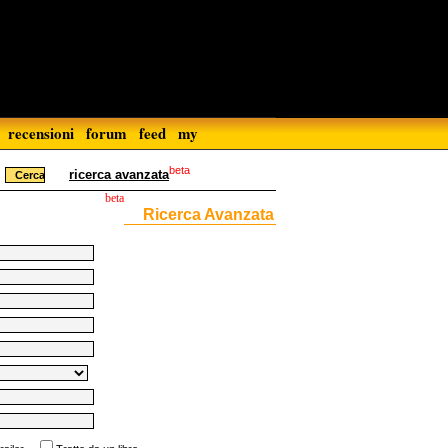
recensioni
forum
feed
my
beta
ricerca avanzata
beta
Ricerca Avanzata