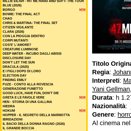
BILLIE EILISH - HIT ME HARD AND SOFT: THE TOUR
BLUE (2026)
BORGO
NEW
BOWIE: THE FINAL ACT
CHAO
CHRIS & MARTINA: THE FINAL SET
CITIZEN VIGILANTE
CLARA (2026)
CON LA PIOGGIA DENTRO
CORPI MUTANTI
COS'E' L'AMORE?
CREATURE LUMINOSE
DEEP WATER - INCUBO DAGLI ABISSI
DISCLOSURE DAY
Titolo Origin
DON'T LET THE SUN
DRACULA (2025)
Regia
:
Johan
E I FIGLI DOPO DI LORO
ELECTION DAY
Interpreti
:
Ma
FINDING EMILY
FUZE - CONTO ALLA ROVESCIA
Yani Gellman
GENERAZIONE FUMETTO
GOOD LUCK, HAVE FUN, DON’T DIE
Durata
: h 1.2
GRETA E LE FAVOLE VERE
NEW
HEN - STORIA DI UNA GALLINA
Nazionalità
:
HIEDRA
HOKUM
NEW
Genere
:
horr
HOPPER - IL SEGRETO DELLA MARMOTTA
IBRIDAZIONI
Al cinema ne
IL BACIO DELLA DONNA RAGNO (2026)
IL GRANDE BOCCIA