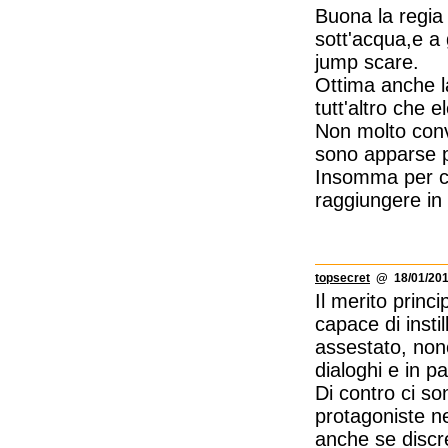
Buona la regia
sott'acqua,e a 
jump scare.
Ottima anche la
tutt'altro che e
Non molto conv
sono apparse p
Insomma per co
raggiungere in 
topsecret
@ 18/01/201
Il merito princ
capace di insti
assestato, non
dialoghi e in p
Di contro ci so
protagoniste ne
anche se discr