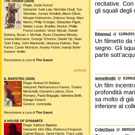
THE ORDER (2024)
recitative. Con
Regia: Justin Kurzel
gli squali degli 
Interpreti: Jude Law, Nicholas Hoult, Tye
Sheridan, Jurnee Smollett, Alison Oliver,
Morgan Holmstrom, Odessa Young, Marc
Maron, Philip Granger, Sebastian Pigott,
Matias Lucas, Bradley Stryker, Phillip
Forest Lewitski, Victor Slezak, Daniel
Rihanna2
@ 11/06/2019
Doheny, Bryan J. McHale, Ryan Chandoul Wesley,
Geena Meszaros, George Tchortov, Daniel Yip, Sean
Un filmetto da
Tyler Foley, John Warkentin, Vanessa Holmes, Rae
segno. Gli squ
Farrer, Carter Morrison, Huxley Fisher, mandy fisher
Genere: thriller
parte sott'acqu
Recensione a cura di
The Gaunt
archivio
gemellino86
@ 03/06/2
IL MAESTRO (2025)
Regia: Andrea Di Stefano
Un film incent
Interpreti: Pierfrancesco Favino, Tiziano
profondità mari
Menichelli, Giovanni Ludeno, Dora
Romano, Paolo Briguglia, Valentina Bellè,
sa molto di già
Edwige Fenech
Genere: commedia
inferiore al co
Recensione a cura di
The Gaunt
A HOUSE OF DYNAMITE
Regia: Kathryn Bigelow
CyberDave
@ 08/05/20
Interpreti: Idris Elba, Rebecca Ferguson,
Gabriel Basso, Jared Harris, Tracy Letts,