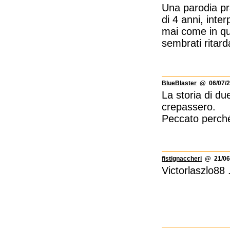
Una parodia pra
di 4 anni, inte
mai come in que
sembrati ritarda
BlueBlaster
@ 06/07/2
La storia di du
crepassero.
Peccato perché
fistignaccheri
@ 21/06/
Victorlaszlo8