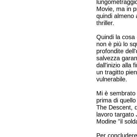
lungometraggio
Movie, ma in p
quindi almeno 
thriller.
Quindi la cosa c
non è più lo sq
profondite dell
salvezza garan
dall'inizio alla
un tragitto pie
vulnerabile.
Mi è sembrato b
prima di quello
The Descent, q
lavoro targato
Modine "il sold
Per concludere 