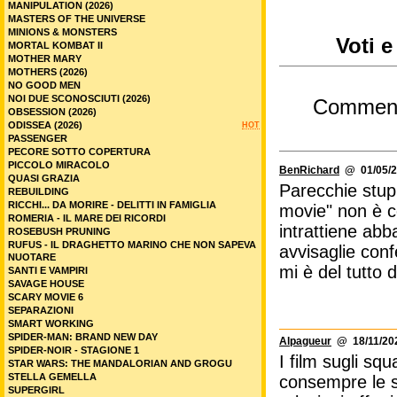
MANIPULATION (2026)
MASTERS OF THE UNIVERSE
MINIONS & MONSTERS
Voti e
MORTAL KOMBAT II
MOTHER MARY
MOTHERS (2026)
NO GOOD MEN
NOI DUE SCONOSCIUTI (2026)
Commen
OBSESSION (2026)
ODISSEA (2026)
HOT
PASSENGER
PECORE SOTTO COPERTURA
PICCOLO MIRACOLO
BenRichard
@ 01/05/2
QUASI GRAZIA
Parecchie stupi
REBUILDING
RICCHI... DA MORIRE - DELITTI IN FAMIGLIA
movie" non è c
ROMERIA - IL MARE DEI RICORDI
intrattiene ab
ROSEBUSH PRUNING
RUFUS - IL DRAGHETTO MARINO CHE NON SAPEVA
avvisaglie conf
NUOTARE
mi è del tutto d
SANTI E VAMPIRI
SAVAGE HOUSE
SCARY MOVIE 6
SEPARAZIONI
SMART WORKING
SPIDER-MAN: BRAND NEW DAY
Alpagueur
@ 18/11/202
SPIDER-NOIR - STAGIONE 1
I film sugli sq
STAR WARS: THE MANDALORIAN AND GROGU
STELLA GEMELLA
consempre le s
SUPERGIRL