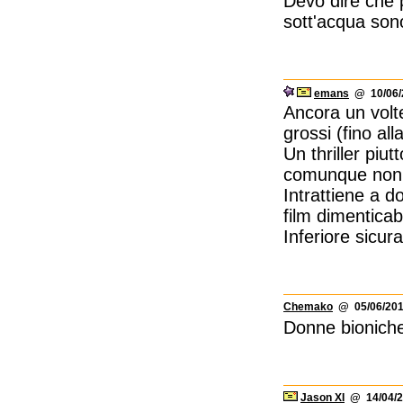
Devo dire che p
sott'acqua sono
emans
@ 10/06/2
Ancora un volte
grossi (fino all
Un thriller piu
comunque non s
Intrattiene a 
film dimenticab
Inferiore sicur
Chemako
@ 05/06/201
Donne bioniche 
Jason XI
@ 14/04/2