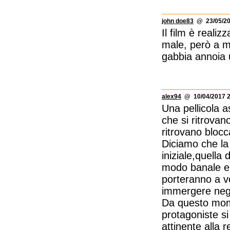
john doe83
@ 23/05/20
Il film è reali
male, però a mi
gabbia annoia 
alex94
@ 10/04/2017 2
Una pellicola a
che si ritrovan
ritrovano blocca
Diciamo che la
iniziale,quella
modo banale e su
porteranno a vo
immergere negli
Da questo momen
protagoniste s
attinente alla r