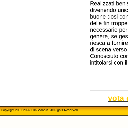
Realizzati ben
divenendo unico
buone dosi con 
delle fin tropp
necessarie per 
genere, se ges
riesca a fornir
di scena verso 
Conosciuto co
intitolarsi con
vota 
Copyright 2001-2026 FilmScoop.it - All Rights Reserved