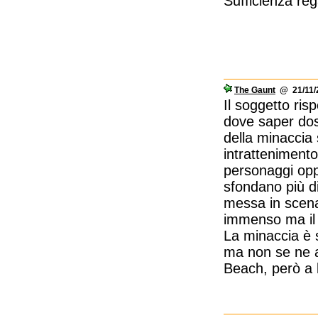
Sufficienza re
The Gaunt
@ 21/11/2
Il soggetto ris
dove saper dos
della minaccia 
intrattenimento
personaggi opp
sfondano più di
messa in scena 
immenso ma il c
La minaccia è 
ma non se ne a
Beach, però a li