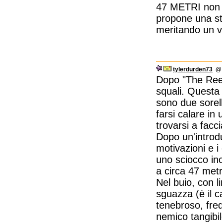
47 METRI non h
propone una st
meritando un v
tylerdurden73
@ 
Dopo "The Reef"
squali. Questa 
sono due sorell
farsi calare in
trovarsi a facc
Dopo un'introdu
motivazioni e i
uno sciocco inc
a circa 47 metr
Nel buio, con l
sguazza (è il 
tenebroso, fred
nemico tangibil