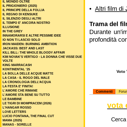
IL MONDO OLTRE
IL PRIGIONIERO (2025)
•
Altri film di
IL PRINCIPE DELLA FOLLIA
IL REGNO DI KENSUKE
IL SILENZIO DEGLI ALTRI
Trama del fi
IL TEMPO E' ANCORA NOSTRO
ILLUSIONE
Durante un'im
IN THE GREY
INNAMORARSI E ALTRE PESSIME IDEE
profondità con
IO NON TI LASCIO SOLO
IRON MAIDEN: BURNING AMBITION
JACKASS: BEST AND LAST
KILL BILL: THE WHOLE BLOODY AFFAIR
KIM NOVAK'S VERTIGO - LA DONNA CHE VISSE DUE
VOLTE
KING MARRACASH
KONTINENTAL '25
Voto 
LA BOLLA DELLE ACQUE MATTE
LA CASA - IL ROGO DEL MALE
LA CRONOLOGIA DELL’ACQUA
LA FESTA E' FINITA!
L'AMORE CHE RIMANE
Commenti
Foru
L'AMORE STA BENE SU TUTTO
LE BAMBINE
vota 
LE TIGRI DI MOMPRACEM (2026)
L'HANGAR ROSSO
LOVE LETTERS
LUCIO FONTANA, THE FINAL CUT
Cerca
MAMA (2025)
MANAS - SORELLE