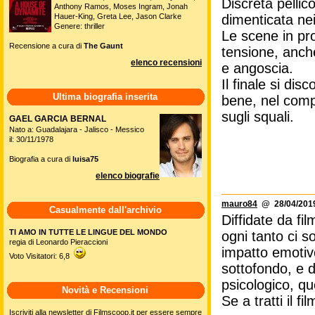
Discreta pellic
Anthony Ramos, Moses Ingram, Jonah
dimenticata nei
Hauer-King, Greta Lee, Jason Clarke
Genere: thriller
Le scene in pro
Recensione a cura di
The Gaunt
tensione, anche
elenco recensioni
e angoscia.
Il finale si dis
Ultima biografia inserita
bene, nel comp
sugli squali.
GAEL GARCIA BERNAL
Nato a: Guadalajara - Jalisco - Messico
il: 30/11/1978
Biografia a cura di
luisa75
elenco biografie
mauro84
@ 28/04/2019
Casualmente dall'archivio
Diffidate da fi
TI AMO IN TUTTE LE LINGUE DEL MONDO
ogni tanto ci s
regia di Leonardo Pieraccioni
impatto emotiv
Voto Visitatori: 6,8
sottofondo, e da
psicologico, qu
Novità e Recensioni
Se a tratti il f
Iscriviti alla newsletter di Filmscoop.it per essere sempre