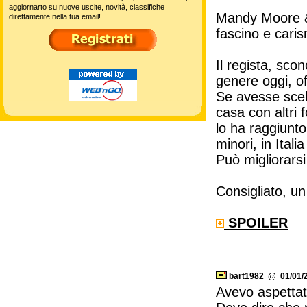
aggiornarto su nuove uscite, novità, classifiche
Mandy Moore & C
direttamente nella tua email!
fascino e cari
Il regista, sco
genere oggi, of
Se avesse scel
casa con altri 
lo ha raggiunto
minori, in Itali
Può migliorarsi
Consigliato, un 
SPOILER
bart1982
@ 01/01/2
Avevo aspettat