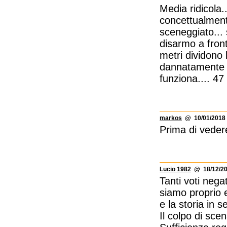
Media ridicola.
concettualment
sceneggiato... 
disarmo a front
metri dividono
dannatamente di
funziona.... 47 
markos
@ 10/01/2018 
Prima di vedere
Lucio 1982
@ 18/12/20
Tanti voti nega
siamo proprio 
e la storia in se
Il colpo di sce