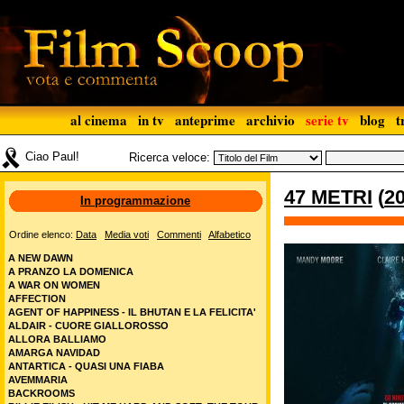
al cinema
in tv
anteprime
archivio
serie tv
blog
t
Ciao Paul!
Ricerca veloce:
47 METRI
(
2
In programmazione
Ordine elenco:
Data
Media voti
Commenti
Alfabetico
A NEW DAWN
A PRANZO LA DOMENICA
A WAR ON WOMEN
AFFECTION
AGENT OF HAPPINESS - IL BHUTAN E LA FELICITA'
ALDAIR - CUORE GIALLOROSSO
ALLORA BALLIAMO
AMARGA NAVIDAD
ANTARTICA - QUASI UNA FIABA
AVEMMARIA
BACKROOMS