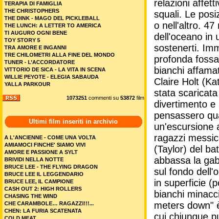
relazioni affett
TERAPIA DI FAMIGLIA
THE CHRISTOPHERS
squali. Le pos
THE DINK - MAGO DEL PICKLEBALL
o nell'altro. 4
THE LUNCH: A LETTER TO AMERICA
TI AUGURO OGNI BENE
dell'oceano in 
TOY STORY 5
sostenerti. Imm
TRA AMORE E INGANNI
TRE CHILOMETRI ALLA FINE DEL MONDO
profonda fossa
TUNER - L’ACCORDATORE
bianchi affama
VITTORIO DE SICA - LA VITA IN SCENA
WILLIE PEYOTE - ELEGIA SABAUDA
Claire Holt (Ka
YALLA PARKOUR
stata scaricata
1073251
commenti su
53872
film
divertimento e
pensassero qua
Ultimi film inseriti in archivio
un'escursione a
ragazzi messica
A L'ANCIENNE - COME UNA VOLTA
AMIAMOCI FINCHE' SIAMO VIVI
(Taylor) del ba
AMORE E PASSIONE A SYLT
abbassa la gabb
BRIVIDI NELLA NOTTE
BRUCE LEE - THE FLYING DRAGON
sul fondo dell
BRUCE LEE IL LEGGENDARIO
in superficie 
BRUCE LEE, IL CAMPIONE
CASH OUT 2: HIGH ROLLERS
bianchi minacci
CHASING THE WIND
meters down" è 
CHE CARAMBOLE… RAGAZZI!!!...
CHEN: LA FURIA SCATENATA
cui chiunque pu
COLD MEAT