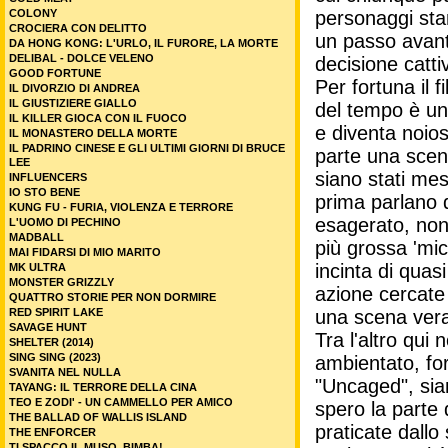
COLONY
personaggi stan
CROCIERA CON DELITTO
un passo avant
DA HONG KONG: L'URLO, IL FURORE, LA MORTE
DELIBAL - DOLCE VELENO
decisione catti
GOOD FORTUNE
Per fortuna il
IL DIVORZIO DI ANDREA
IL GIUSTIZIERE GIALLO
del tempo è una
IL KILLER GIOCA CON IL FUOCO
e diventa noios
IL MONASTERO DELLA MORTE
IL PADRINO CINESE E GLI ULTIMI GIORNI DI BRUCE
parte una scena
LEE
siano stati mes
INFLUENCERS
IO STO BENE
prima parlano d
KUNG FU - FURIA, VIOLENZA E TERRORE
esagerato, non
L'UOMO DI PECHINO
MADBALL
più grossa 'mi
MAI FIDARSI DI MIO MARITO
incinta di quas
MK ULTRA
MONSTER GRIZZLY
azione cercate 
QUATTRO STORIE PER NON DORMIRE
RED SPIRIT LAKE
una scena ver
SAVAGE HUNT
Tra l'altro qui
SHELTER (2014)
SING SING (2023)
ambientato, fo
SVANITA NEL NULLA
"Uncaged", siam
TAYANG: IL TERRORE DELLA CINA
TEO E ZODI' - UN CAMMELLO PER AMICO
spero la parte
THE BALLAD OF WALLIS ISLAND
praticate dallo
THE ENFORCER
TI SPACCO IL MUSO, BIMBA!