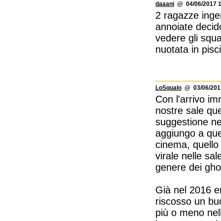
daaani
@ 04/06/2017 1
2 ragazze inge
annoiate decid
vedere gli squ
nuotata in pisc
LoSqualo
@ 03/06/2017
Con l'arrivo im
nostre sale que
suggestione nel
aggiungo a que
cinema, quello
virale nelle sa
genere dei gho
Già nel 2016 e
riscosso un buo
più o meno nel