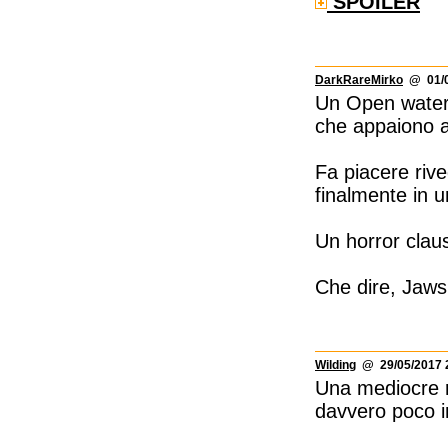
SPOILER
DarkRareMirko
@ 01/0
Un Open water c
che appaiono al
Fa piacere riv
finalmente in u
Un horror claus
Che dire, Jaws 
Wilding
@ 29/05/2017 
Una mediocre re
davvero poco in