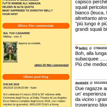
capisco perchè 
TUTTE INSIEME ALL'ABBAZIA
squali pericol
VELENO IN ALTA QUOTA
WHAT HAPPENED TO DOROTHY BELL?
bianco (leuca, 
YOUR HOST
altrettanto atr
"più lungo è p
Ultimo film commentato
grandi squali bi
SUL TUO CADAVERE
Wilding - voto: 6
Appena accettabile.
bellin1
@ 17/06/2020
Boh, alla lunga
subacquee ....
Più che medio
ultimi 20 film commentati
Ultimo post blog
daniele64
@ 03/12/201
OSCAR 2018
Due ragazze am
3/6/2018 10:08:03 AM - Kater
un' esperienza 
Si è celebrata il 4 marzo 2018 la 90° edizione della
Cerimonia degli Oscar, al Dolby Theatre di Los Angeles.
da vicino i gran
Ecco l'elenco completo degli Oscar 2018, con i relativi
troveranno blo
vincitori (in grassetto). MIGLIOR FILM La forma