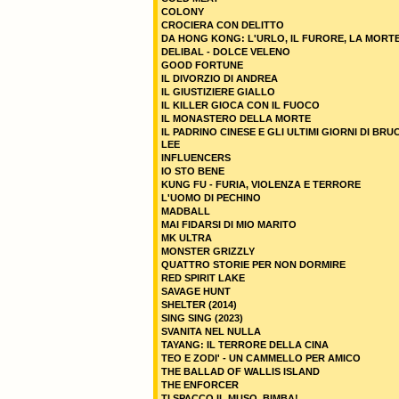
COLONY
CROCIERA CON DELITTO
DA HONG KONG: L'URLO, IL FURORE, LA MORT
DELIBAL - DOLCE VELENO
GOOD FORTUNE
IL DIVORZIO DI ANDREA
IL GIUSTIZIERE GIALLO
IL KILLER GIOCA CON IL FUOCO
IL MONASTERO DELLA MORTE
IL PADRINO CINESE E GLI ULTIMI GIORNI DI BRU
LEE
INFLUENCERS
IO STO BENE
KUNG FU - FURIA, VIOLENZA E TERRORE
L'UOMO DI PECHINO
MADBALL
MAI FIDARSI DI MIO MARITO
MK ULTRA
MONSTER GRIZZLY
QUATTRO STORIE PER NON DORMIRE
RED SPIRIT LAKE
SAVAGE HUNT
SHELTER (2014)
SING SING (2023)
SVANITA NEL NULLA
TAYANG: IL TERRORE DELLA CINA
TEO E ZODI' - UN CAMMELLO PER AMICO
THE BALLAD OF WALLIS ISLAND
THE ENFORCER
TI SPACCO IL MUSO, BIMBA!