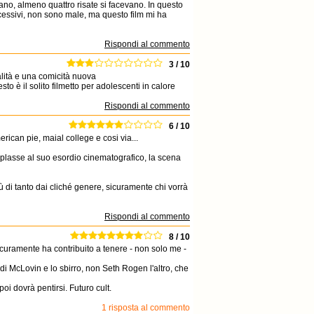
liano, almeno quattro risate si facevano. In questo
cessivi, non sono male, ma questo film mi ha
Rispondi al commento
3 / 10
lità e una comicità nuova
sto è il solito filmetto per adolescenti in calore
Rispondi al commento
6 / 10
can pie, maial college e cosi via...
z-plasse al suo esordio cinematografico, la scena
ù di tanto dai cliché genere, sicuramente chi vorrà
Rispondi al commento
8 / 10
sicuramente ha contribuito a tenere - non solo me -
i McLovin e lo sbirro, non Seth Rogen l'altro, che
i dovrà pentirsi. Futuro cult.
1 risposta al commento