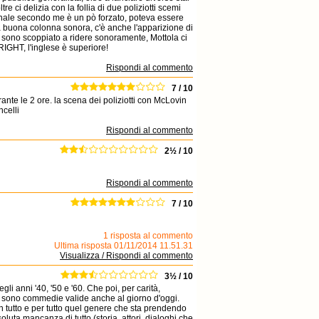
e ci delizia con la follia di due poliziotti scemi
 finale secondo me è un pò forzato, poteva essere
a buona colonna sonora, c'è anche l'apparizione di
 sono scoppiato a ridere sonoramente, Mottola ci
GHT, l'inglese è superiore!
Rispondi al commento
7 / 10
rante le 2 ore. la scena dei poliziotti con McLovin
ncelli
Rispondi al commento
2½ / 10
Rispondi al commento
7 / 10
1 risposta al commento
Ultima risposta 01/11/2014 11.51.31
Visualizza / Rispondi al commento
3½ / 10
i anni '40, '50 e '60. Che poi, per carità,
i sono commedie valide anche al giorno d'oggi.
n tutto e per tutto quel genere che sta prendendo
luta mancanza di tutto (storia, attori, dialoghi che