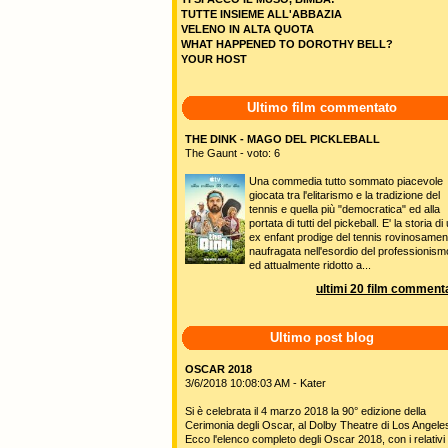
TUTTE INSIEME ALL'ABBAZIA
VELENO IN ALTA QUOTA
WHAT HAPPENED TO DOROTHY BELL?
YOUR HOST
Ultimo film commentato
THE DINK - MAGO DEL PICKLEBALL
The Gaunt - voto: 6
Una commedia tutto sommato piacevole
giocata tra l'elitarismo e la tradizione del
tennis e quella più "democratica" ed alla
portata di tutti del pickeball. E' la storia di
ex enfant prodige del tennis rovinosamen
naufragata nell'esordio del professionism
ed attualmente ridotto a...
ultimi 20 film commenta
Ultimo post blog
OSCAR 2018
3/6/2018 10:08:03 AM - Kater
Si è celebrata il 4 marzo 2018 la 90° edizione della
Cerimonia degli Oscar, al Dolby Theatre di Los Angele
Ecco l'elenco completo degli Oscar 2018, con i relativi