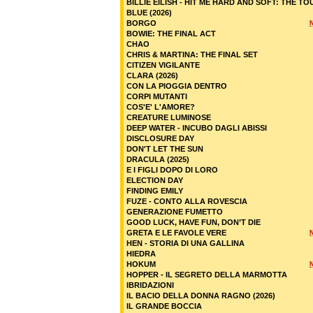
BILLIE EILISH - HIT ME HARD AND SOFT: THE TO
BLUE (2026)
BORGO
BOWIE: THE FINAL ACT
CHAO
CHRIS & MARTINA: THE FINAL SET
CITIZEN VIGILANTE
CLARA (2026)
CON LA PIOGGIA DENTRO
CORPI MUTANTI
COS'E' L'AMORE?
CREATURE LUMINOSE
DEEP WATER - INCUBO DAGLI ABISSI
DISCLOSURE DAY
DON'T LET THE SUN
DRACULA (2025)
E I FIGLI DOPO DI LORO
ELECTION DAY
FINDING EMILY
FUZE - CONTO ALLA ROVESCIA
GENERAZIONE FUMETTO
GOOD LUCK, HAVE FUN, DON’T DIE
GRETA E LE FAVOLE VERE
HEN - STORIA DI UNA GALLINA
HIEDRA
HOKUM
HOPPER - IL SEGRETO DELLA MARMOTTA
IBRIDAZIONI
IL BACIO DELLA DONNA RAGNO (2026)
IL GRANDE BOCCIA