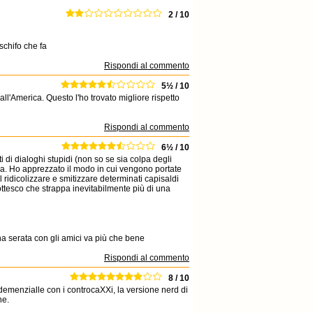
2 / 10
schifo che fa
Rispondi al commento
5½ / 10
all'America. Questo l'ho trovato migliore rispetto
Rispondi al commento
6½ / 10
ti di dialoghi stupidi (non so se sia colpa degli
rma. Ho apprezzato il modo in cui vengono portate
l ridicolizzare e smitizzare determinati capisaldi
ottesco che strappa inevitabilmente più di una
na serata con gli amici va più che bene
Rispondi al commento
8 / 10
demenzialle con i controcaXXi, la versione nerd di
ne.