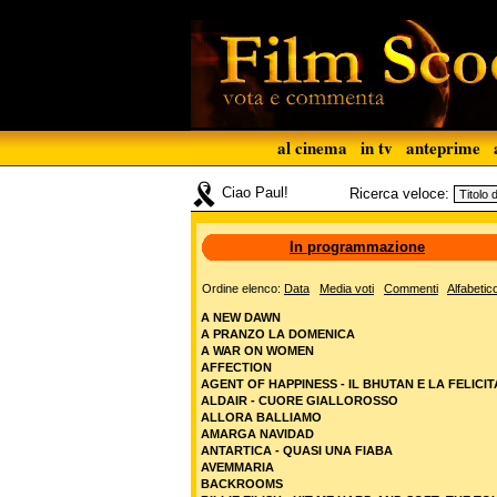
al cinema
in tv
anteprime
Ciao Paul!
Ricerca veloce:
In programmazione
Ordine elenco:
Data
Media voti
Commenti
Alfabetic
A NEW DAWN
A PRANZO LA DOMENICA
A WAR ON WOMEN
AFFECTION
AGENT OF HAPPINESS - IL BHUTAN E LA FELICIT
ALDAIR - CUORE GIALLOROSSO
ALLORA BALLIAMO
AMARGA NAVIDAD
ANTARTICA - QUASI UNA FIABA
AVEMMARIA
BACKROOMS