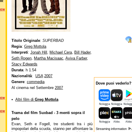
UR
NEW
Titolo Originale
:
SUPERBAD
Regia
:
Greg Mottola
Interpreti
:
Jonah Hill
,
Michael Cera
,
Bill Hader
,
Seth Rogen
,
Martha Macisaac
,
Aviva Farber
,
Stacy Edwards
Durata
: h 1.54
Nazionalità
:
USA
2007
Genere
:
commedia
Dove puoi vederlo?
Al cinema nel Settembre
2007
NEW
•
Altri film di
Greg Mottola
NEW
Trama del film Suxbad - 3 menti sopra il
pelo
Evan, Seth e Fogell, tre studenti tra i più
impopolari della scuola, stanno per affrontare la
Streaming information