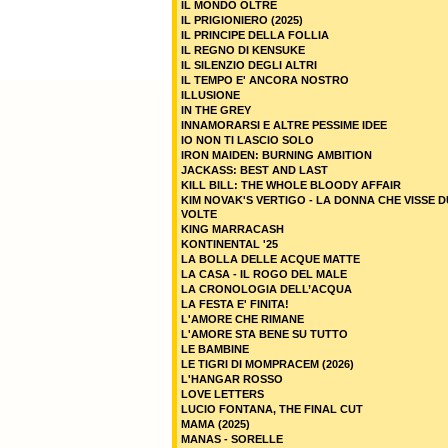
IL MONDO OLTRE
IL PRIGIONIERO (2025)
IL PRINCIPE DELLA FOLLIA
IL REGNO DI KENSUKE
IL SILENZIO DEGLI ALTRI
IL TEMPO E' ANCORA NOSTRO
ILLUSIONE
IN THE GREY
INNAMORARSI E ALTRE PESSIME IDEE
IO NON TI LASCIO SOLO
IRON MAIDEN: BURNING AMBITION
JACKASS: BEST AND LAST
KILL BILL: THE WHOLE BLOODY AFFAIR
KIM NOVAK'S VERTIGO - LA DONNA CHE VISSE 
VOLTE
KING MARRACASH
KONTINENTAL '25
LA BOLLA DELLE ACQUE MATTE
LA CASA - IL ROGO DEL MALE
LA CRONOLOGIA DELL’ACQUA
LA FESTA E' FINITA!
L'AMORE CHE RIMANE
L'AMORE STA BENE SU TUTTO
LE BAMBINE
LE TIGRI DI MOMPRACEM (2026)
L'HANGAR ROSSO
LOVE LETTERS
LUCIO FONTANA, THE FINAL CUT
MAMA (2025)
MANAS - SORELLE