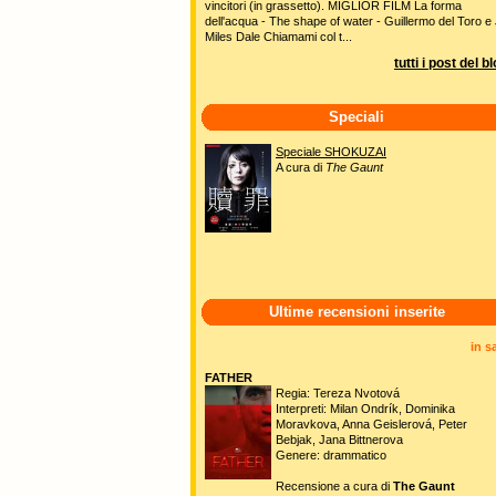
vincitori (in grassetto). MIGLIOR FILM La forma
dell'acqua - The shape of water - Guillermo del Toro e 
Miles Dale Chiamami col t...
tutti i post del b
Speciali
Speciale SHOKUZAI
A cura di
The Gaunt
Ultime recensioni inserite
in s
FATHER
Regia: Tereza Nvotová
Interpreti: Milan Ondrík, Dominika
Moravkova, Anna Geislerová, Peter
Bebjak, Jana Bittnerova
Genere: drammatico
Recensione a cura di
The Gaunt