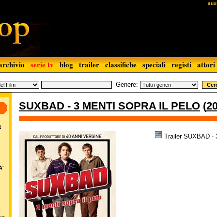
sux
archivio
serie tv
blog
trailer
classifiche
speciali
registi
attori
Genere:
SUXBAD - 3 MENTI SOPRA IL PELO
(
2
o
Trailer SUXBAD -
A'