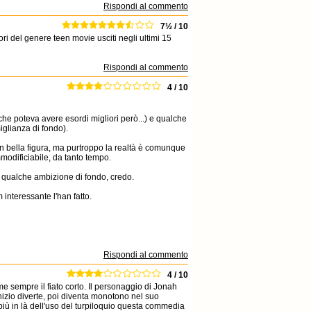
Rispondi al commento
7½ / 10
ori del genere teen movie usciti negli ultimi 15
Rispondi al commento
4 / 10
 (che poteva avere esordi migliori però...) e qualche
imiglianza di fondo).
an bella figura, ma purtroppo la realtà è comunque
modificiabile, da tanto tempo.
re qualche ambizione di fondo, credo.
 interessante l'han fatto.
Rispondi al commento
4 / 10
 sempre il fiato corto. Il personaggio di Jonah
'inizio diverte, poi diventa monotono nel suo
più in là dell'uso del turpiloquio questa commedia