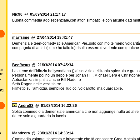
Nic90
@ 05/09/2014 21:17:17
Buona commedia adolescenziale,con attori simpatici e con alcune gag molto
marfsime
@ 27/04/2014 18:41:47
Demenziale teen-comedy stile American Pie..solo con molte meno volgarità s
compagnia di amici (come ho fatto io) risulta essere divertente con qualche 
Beefheart
@ 21/03/2014 07:45:34
 un
La creme dell'idiozia hollywodiana () al servizio dell'ironia spicciola e grossol
te
Personalmente poi ho un debole per Jonah Hill, Michael Cera e Christopher 
o
Abbastanza simpatici anche Bill Hader e
Seth Rogen nelle vesti sbirre.
Filmetto sull'amicizia, semplice, ludico, volgarotto, ma guardabile.
ti
Andre82
@ 01/03/2014 16:32:26
Solita commediola demenziale americana che non aggiunge nulla ad altre de
ridere solo a guardarlo in faccia.
s.
Manticora
@ 23/01/2014 14:33:14
Commedia volgare, sboccata e irriverente che fà conoscere Greg Mottola al p