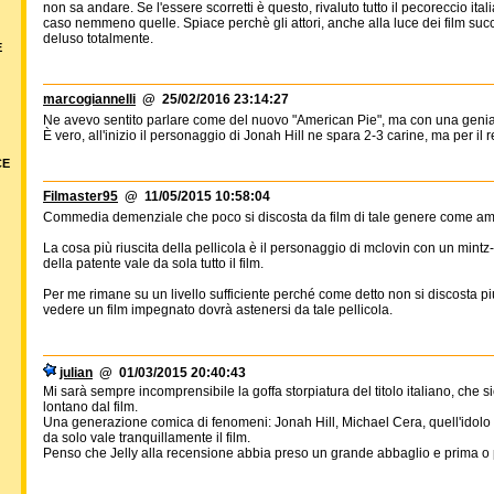
non sa andare. Se l'essere scorretti è questo, rivaluto tutto il pecoreccio ita
caso nemmeno quelle. Spiace perchè gli attori, anche alla luce dei film suc
deluso totalmente.
E
marcogiannelli
@ 25/02/2016 23:14:27
Ne avevo sentito parlare come del nuovo "American Pie", ma con una genia
È vero, all'inizio il personaggio di Jonah Hill ne spara 2-3 carine, ma per il re
CE
Filmaster95
@ 11/05/2015 10:58:04
Commedia demenziale che poco si discosta da film di tale genere come ameri
La cosa più riuscita della pellicola è il personaggio di mclovin con un mint
della patente vale da sola tutto il film.
Per me rimane su un livello sufficiente perché come detto non si discosta pi
vedere un film impegnato dovrà astenersi da tale pellicola.
julian
@ 01/03/2015 20:40:43
Mi sarà sempre incomprensibile la goffa storpiatura del titolo italiano, che 
lontano dal film.
Una generazione comica di fenomeni: Jonah Hill, Michael Cera, quell'idolo d
da solo vale tranquillamente il film.
Penso che Jelly alla recensione abbia preso un grande abbaglio e prima o po