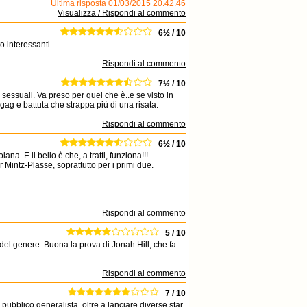
Ultima risposta 01/03/2015 20.42.46
Visualizza / Rispondi al commento
6½ / 10
 interessanti.
Rispondi al commento
7½ / 10
essuali. Va preso per quel che è..e se visto in
gag e battuta che strappa più di una risata.
Rispondi al commento
6½ / 10
ana. E il bello è che, a tratti, funziona!!!
Mintz-Plasse, soprattutto per i primi due.
Rispondi al commento
5 / 10
l genere. Buona la prova di Jonah Hill, che fa
Rispondi al commento
7 / 10
ubblico generalista, oltre a lanciare diverse star