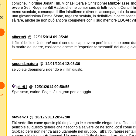
comiche, in ordine Jonah Hill, Michael Cera e Christopher Mintz-Plasse. Inoltr
J.
ovvero Seth Rogen e Bill Hader, che ne combinano di tutti i colori. Certo il
meno scontato, comunque il film intrattiene e diverte, accompagnato da un
una giovanissima Emma Stone, ragazza scafata, in definitiva in certe scene
log
sà fare, anche se non può ancora competere con il suo mentore EDGAR WRI
alberto9
@ 22/01/2014 09:05:46
il film é bello e fa ridere! non é certo un capolavoro però intrattiene bene du
fa morire dal ridere, così come anche le "esperienze sessuali" dei due giovi
secondanatura
@ 14/01/2014 12:03:30
se volete deprimervi ridendo è il film giusto.
pier91
@ 12/01/2014 00:50:55
Spassoso, carino. Fogell è un gran personaggio.
ala
steven23
@ 16/12/2013 20:42:00
Più vedo film come questo più rimpiango le commedie eleganti e raffinate degl
pellicole su questo genere che riescono a salvarsi ce ne sono, così come c
Suxbad però non rientra assolutamente nel gruppo. Tutt'altro, rappresenta i
sempre più piede a Hollywood. Un genere difficile da inquadrare, dove l'asso