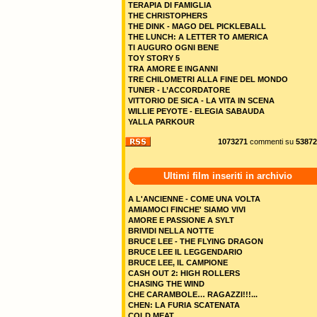
TERAPIA DI FAMIGLIA
THE CHRISTOPHERS
THE DINK - MAGO DEL PICKLEBALL
THE LUNCH: A LETTER TO AMERICA
TI AUGURO OGNI BENE
TOY STORY 5
TRA AMORE E INGANNI
TRE CHILOMETRI ALLA FINE DEL MONDO
TUNER - L’ACCORDATORE
VITTORIO DE SICA - LA VITA IN SCENA
WILLIE PEYOTE - ELEGIA SABAUDA
YALLA PARKOUR
1073271
commenti su
53872
Ultimi film inseriti in archivio
A L'ANCIENNE - COME UNA VOLTA
AMIAMOCI FINCHE' SIAMO VIVI
AMORE E PASSIONE A SYLT
BRIVIDI NELLA NOTTE
BRUCE LEE - THE FLYING DRAGON
BRUCE LEE IL LEGGENDARIO
BRUCE LEE, IL CAMPIONE
CASH OUT 2: HIGH ROLLERS
CHASING THE WIND
CHE CARAMBOLE… RAGAZZI!!!...
CHEN: LA FURIA SCATENATA
COLD MEAT