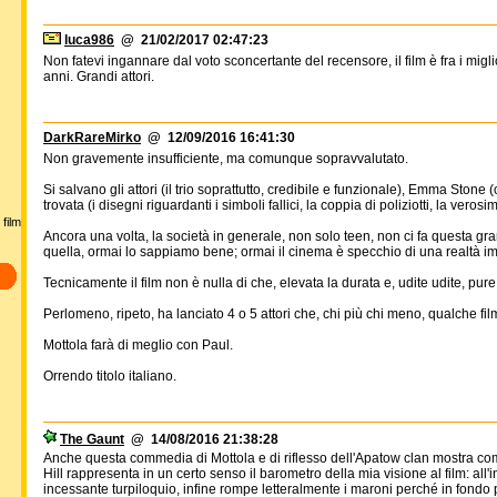
luca986
@ 21/02/2017 02:47:23
Non fatevi ingannare dal voto sconcertante del recensore, il film è fra i migli
anni. Grandi attori.
DarkRareMirko
@ 12/09/2016 16:41:30
Non gravemente insufficiente, ma comunque sopravvalutato.
Si salvano gli attori (il trio soprattutto, credibile e funzionale), Emma Stone
trovata (i disegni riguardanti i simboli fallici, la coppia di poliziotti, la veros
film
Ancora una volta, la società in generale, non solo teen, non ci fa questa gr
quella, ormai lo sappiamo bene; ormai il cinema è specchio di una realtà im
Tecnicamente il film non è nulla di che, elevata la durata e, udite udite, pu
Perlomeno, ripeto, ha lanciato 4 o 5 attori che, chi più chi meno, qualche film
Mottola farà di meglio con Paul.
Orrendo titolo italiano.
The Gaunt
@ 14/08/2016 21:38:28
Anche questa commedia di Mottola e di riflesso dell'Apatow clan mostra come
Hill rappresenta in un certo senso il barometro della mia visione al film: all
incessante turpiloquio, infine rompe letteralmente i maroni perché in fondo 