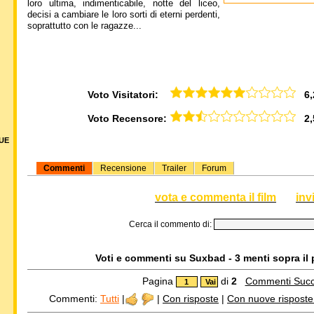
loro ultima, indimenticabile, notte del liceo,
decisi a cambiare le loro sorti di eterni perdenti,
soprattutto con le ragazze...
Voto Visitatori:
6,2
Voto Recensore:
2,5
DUE
Commenti
Recensione
Trailer
Forum
vota e commenta il film
inv
Cerca il commento di:
Voti e commenti su Suxbad - 3 menti sopra il p
Pagina
di
2
Commenti Succ
Commenti:
Tutti
|
|
Con risposte
|
Con nuove risposte d