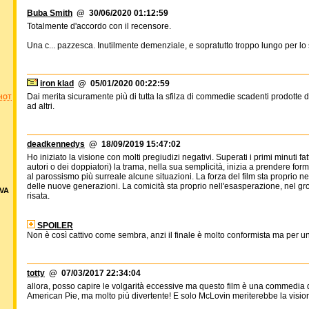
Buba Smith
@ 30/06/2020 01:12:59
Totalmente d'accordo con il recensore.
Una c... pazzesca. Inutilmente demenziale, e sopratutto troppo lungo per lo 
iron klad
@ 05/01/2020 00:22:59
Dai merita sicuramente più di tutta la sfilza di commedie scadenti prodotte d
HOT
ad altri.
deadkennedys
@ 18/09/2019 15:47:02
Ho iniziato la visione con molti pregiudizi negativi. Superati i primi minuti fat
autori o dei doppiatori) la trama, nella sua semplicità, inizia a prendere fo
al parossismo più surreale alcune situazioni. La forza del film sta proprio ne
delle nuove generazioni. La comicità sta proprio nell'esasperazione, nel gr
VA
risata.
SPOILER
Non è così cattivo come sembra, anzi il finale è molto conformista ma per u
totty
@ 07/03/2017 22:34:04
allora, posso capire le volgarità eccessive ma questo film è una commedia 
American Pie, ma molto più divertente! E solo McLovin meriterebbe la visio