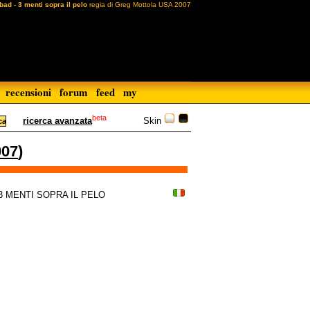
bad - 3 menti sopra il pelo
regia di Greg Mottola USA 2007
recensioni
forum
feed
my
beta
Skin
ricerca avanzata
007
)
 3 MENTI SOPRA IL PELO