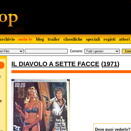
archivio
serie tv
blog
trailer
classifiche
speciali
registi
attori
Genere:
IL DIAVOLO A SETTE FACCE
(
1971
)
o
A'
Dove puoi vederlo?