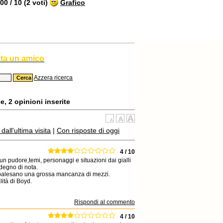
0 / 10 (2 voti)
Grafico
ita un amico
Azzera ricerca
e, 2 opinioni inserite
all'ultima visita
|
Con risposte di oggi
4 / 10
n pudore,temi, personaggi e situazioni dai gialli
degno di nota.
he palesano una grossa mancanza di mezzi.
ità di Boyd.
Rispondi al commento
4 / 10