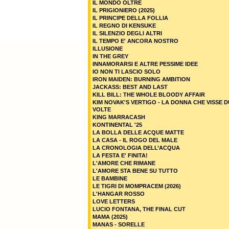
IL MONDO OLTRE
IL PRIGIONIERO (2025)
IL PRINCIPE DELLA FOLLIA
IL REGNO DI KENSUKE
IL SILENZIO DEGLI ALTRI
IL TEMPO E' ANCORA NOSTRO
ILLUSIONE
IN THE GREY
INNAMORARSI E ALTRE PESSIME IDEE
IO NON TI LASCIO SOLO
IRON MAIDEN: BURNING AMBITION
JACKASS: BEST AND LAST
KILL BILL: THE WHOLE BLOODY AFFAIR
KIM NOVAK'S VERTIGO - LA DONNA CHE VISSE 
VOLTE
KING MARRACASH
KONTINENTAL '25
LA BOLLA DELLE ACQUE MATTE
LA CASA - IL ROGO DEL MALE
LA CRONOLOGIA DELL’ACQUA
LA FESTA E' FINITA!
L'AMORE CHE RIMANE
L'AMORE STA BENE SU TUTTO
LE BAMBINE
LE TIGRI DI MOMPRACEM (2026)
L'HANGAR ROSSO
LOVE LETTERS
LUCIO FONTANA, THE FINAL CUT
MAMA (2025)
MANAS - SORELLE