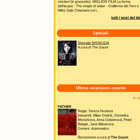
vincitori (in grassetto). MIGLIOR FILM La forma
dell'acqua - The shape of water - Guillermo del Toro e 
Miles Dale Chiamami col t...
tutti i post del b
Speciali
Speciale SHOKUZAI
A cura di
The Gaunt
Ultime recensioni inserite
in s
FATHER
Regia: Tereza Nvotová
Interpreti: Milan Ondrík, Dominika
Moravkova, Anna Geislerová, Peter
Bebjak, Jana Bittnerova
Genere: drammatico
Recensione a cura di
The Gaunt