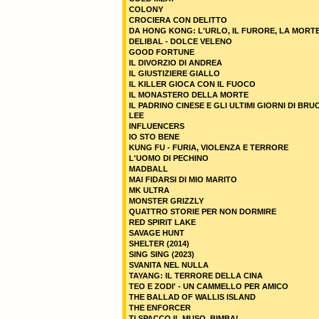
COLONY
CROCIERA CON DELITTO
DA HONG KONG: L'URLO, IL FURORE, LA MORT
DELIBAL - DOLCE VELENO
GOOD FORTUNE
IL DIVORZIO DI ANDREA
IL GIUSTIZIERE GIALLO
IL KILLER GIOCA CON IL FUOCO
IL MONASTERO DELLA MORTE
IL PADRINO CINESE E GLI ULTIMI GIORNI DI BRU
LEE
INFLUENCERS
IO STO BENE
KUNG FU - FURIA, VIOLENZA E TERRORE
L'UOMO DI PECHINO
MADBALL
MAI FIDARSI DI MIO MARITO
MK ULTRA
MONSTER GRIZZLY
QUATTRO STORIE PER NON DORMIRE
RED SPIRIT LAKE
SAVAGE HUNT
SHELTER (2014)
SING SING (2023)
SVANITA NEL NULLA
TAYANG: IL TERRORE DELLA CINA
TEO E ZODI' - UN CAMMELLO PER AMICO
THE BALLAD OF WALLIS ISLAND
THE ENFORCER
TI SPACCO IL MUSO, BIMBA!