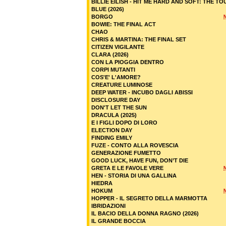
BILLIE EILISH - HIT ME HARD AND SOFT: THE TO
BLUE (2026)
BORGO
BOWIE: THE FINAL ACT
CHAO
CHRIS & MARTINA: THE FINAL SET
CITIZEN VIGILANTE
CLARA (2026)
CON LA PIOGGIA DENTRO
CORPI MUTANTI
COS'E' L'AMORE?
CREATURE LUMINOSE
DEEP WATER - INCUBO DAGLI ABISSI
DISCLOSURE DAY
DON'T LET THE SUN
DRACULA (2025)
E I FIGLI DOPO DI LORO
ELECTION DAY
FINDING EMILY
FUZE - CONTO ALLA ROVESCIA
GENERAZIONE FUMETTO
GOOD LUCK, HAVE FUN, DON’T DIE
GRETA E LE FAVOLE VERE
HEN - STORIA DI UNA GALLINA
HIEDRA
HOKUM
HOPPER - IL SEGRETO DELLA MARMOTTA
IBRIDAZIONI
IL BACIO DELLA DONNA RAGNO (2026)
IL GRANDE BOCCIA