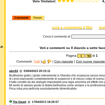
Voto Visitatori:
4,0
Commenti
Forum
vota e commenta il film
inv
Cerca il commento di:
DUE
Voti e commenti su Il diavolo a sette facc
Pagina
di
1
Commenti:
Tutti
|
|
Con risposte
|
Con nuove risposte d
alex94
@ 03/04/2023 20:15:11
Bruttissimo giallo ( girato interamente in Olanda) che scopiazza senza nessu
di Lenzi,mancando completamente di suspence e di mezzo colpo di scena 
Il tutto condito da dei dialoghi improbabili,una regia anonima ed effetti c
Mi sento di salvare giusto la Baker,bellissima come sempre e la professional
Poca roba,una pellicola assolutamente dimenticabile.
The Gaunt
@ 17/04/2013 18:26:57