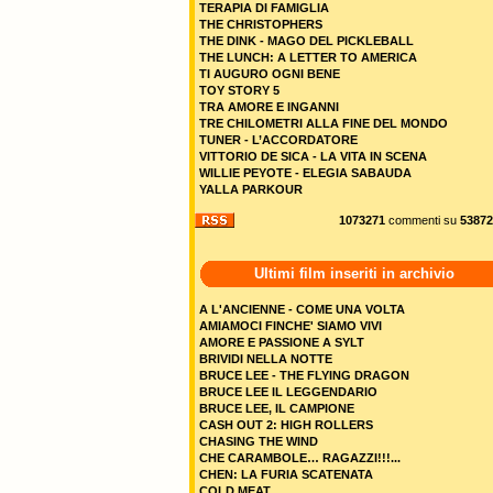
TERAPIA DI FAMIGLIA
THE CHRISTOPHERS
THE DINK - MAGO DEL PICKLEBALL
THE LUNCH: A LETTER TO AMERICA
TI AUGURO OGNI BENE
TOY STORY 5
TRA AMORE E INGANNI
TRE CHILOMETRI ALLA FINE DEL MONDO
TUNER - L’ACCORDATORE
VITTORIO DE SICA - LA VITA IN SCENA
WILLIE PEYOTE - ELEGIA SABAUDA
YALLA PARKOUR
1073271
commenti su
53872
Ultimi film inseriti in archivio
A L'ANCIENNE - COME UNA VOLTA
AMIAMOCI FINCHE' SIAMO VIVI
AMORE E PASSIONE A SYLT
BRIVIDI NELLA NOTTE
BRUCE LEE - THE FLYING DRAGON
BRUCE LEE IL LEGGENDARIO
BRUCE LEE, IL CAMPIONE
CASH OUT 2: HIGH ROLLERS
CHASING THE WIND
CHE CARAMBOLE… RAGAZZI!!!...
CHEN: LA FURIA SCATENATA
COLD MEAT