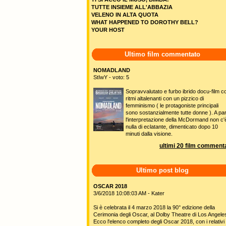
TUTTE INSIEME ALL'ABBAZIA
VELENO IN ALTA QUOTA
WHAT HAPPENED TO DOROTHY BELL?
YOUR HOST
Ultimo film commentato
NOMADLAND
StIwY - voto: 5
Sopravvalutato e furbo ibrido docu-film c
ritmi altalenanti con un pizzico di
femminismo ( le protagoniste principali
sono sostanzialmente tutte donne ). A pa
l'interpretazione della McDormand non c'
nulla di eclatante, dimenticato dopo 10
minuti dalla visione.
ultimi 20 film commenta
Ultimo post blog
OSCAR 2018
3/6/2018 10:08:03 AM - Kater
Si è celebrata il 4 marzo 2018 la 90° edizione della
Cerimonia degli Oscar, al Dolby Theatre di Los Angele
Ecco l'elenco completo degli Oscar 2018, con i relativi