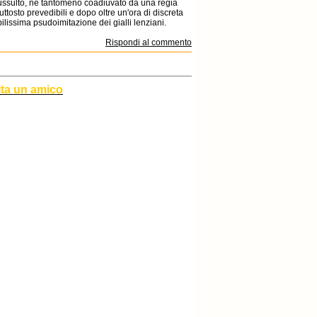
 sussulto, né tantomeno coadiuvato da una regia
uttosto prevedibili e dopo oltre un'ora di discreta
ilissima psudoimitazione dei gialli lenziani.
Rispondi al commento
ita un amico