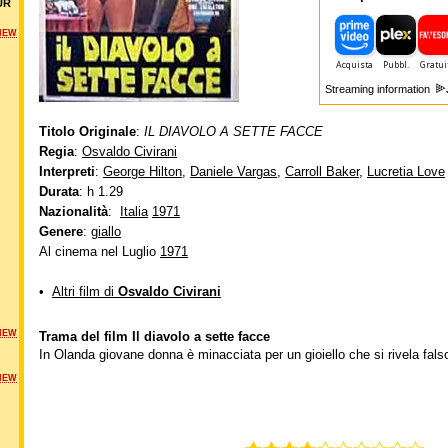
UR
NEW
Streaming information
Titolo Originale
:
IL DIAVOLO A SETTE FACCE
Regia
:
Osvaldo Civirani
Interpreti
:
George Hilton
,
Daniele Vargas
,
Carroll Baker
,
Lucretia Love
Durata
: h 1.29
Nazionalità
:
Italia
1971
Genere
:
giallo
Al cinema nel Luglio
1971
•
Altri film di
Osvaldo Civirani
NEW
Trama del film Il diavolo a sette facce
In Olanda giovane donna è minacciata per un gioiello che si rivela fals
NEW