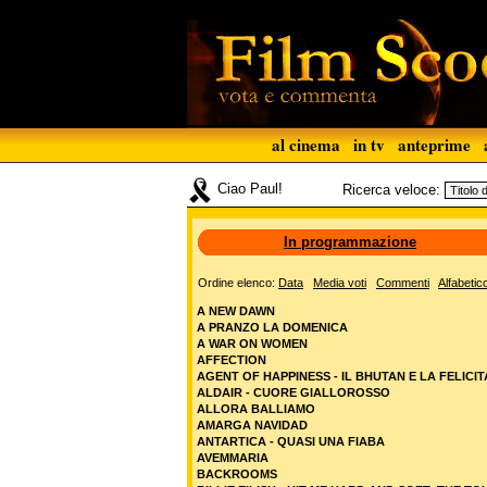
al cinema
in tv
anteprime
Ciao Paul!
Ricerca veloce:
In programmazione
Ordine elenco:
Data
Media voti
Commenti
Alfabetic
A NEW DAWN
A PRANZO LA DOMENICA
A WAR ON WOMEN
AFFECTION
AGENT OF HAPPINESS - IL BHUTAN E LA FELICIT
ALDAIR - CUORE GIALLOROSSO
ALLORA BALLIAMO
AMARGA NAVIDAD
ANTARTICA - QUASI UNA FIABA
AVEMMARIA
BACKROOMS