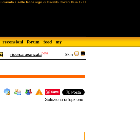
il diavolo a sette facce
regia di Osvaldo Civirani Italia 1971
recensioni
forum
feed
my
beta
Skin
ricerca avanzata
Save
Seleziona un'opzione