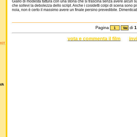
Giallo di modesta fattura con una storia che si trascina senza avere alcun
che sollevi la debolezza dello script. Anche i cosidetti colpi di scena sono pi
noia, non è certo il massimo avere un finale persino prevedibile. Dimenticab
Pagina
di
1
vota e commenta il film
inv
HOT
VA