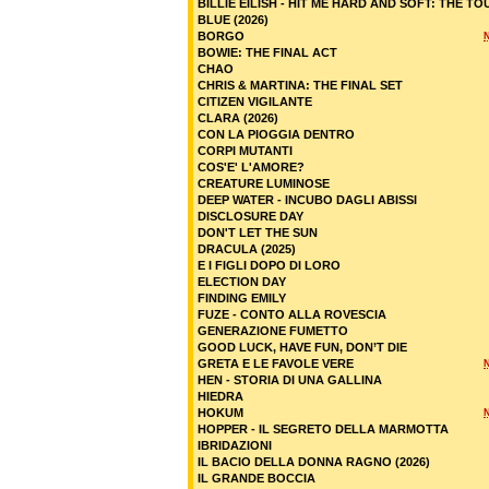
BILLIE EILISH - HIT ME HARD AND SOFT: THE TO
BLUE (2026)
BORGO
BOWIE: THE FINAL ACT
CHAO
CHRIS & MARTINA: THE FINAL SET
CITIZEN VIGILANTE
CLARA (2026)
CON LA PIOGGIA DENTRO
CORPI MUTANTI
COS'E' L'AMORE?
CREATURE LUMINOSE
DEEP WATER - INCUBO DAGLI ABISSI
DISCLOSURE DAY
DON'T LET THE SUN
DRACULA (2025)
E I FIGLI DOPO DI LORO
ELECTION DAY
FINDING EMILY
FUZE - CONTO ALLA ROVESCIA
GENERAZIONE FUMETTO
GOOD LUCK, HAVE FUN, DON’T DIE
GRETA E LE FAVOLE VERE
HEN - STORIA DI UNA GALLINA
HIEDRA
HOKUM
HOPPER - IL SEGRETO DELLA MARMOTTA
IBRIDAZIONI
IL BACIO DELLA DONNA RAGNO (2026)
IL GRANDE BOCCIA