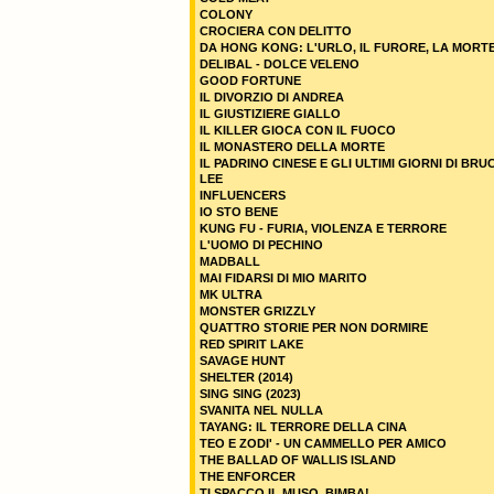
COLONY
CROCIERA CON DELITTO
DA HONG KONG: L'URLO, IL FURORE, LA MORT
DELIBAL - DOLCE VELENO
GOOD FORTUNE
IL DIVORZIO DI ANDREA
IL GIUSTIZIERE GIALLO
IL KILLER GIOCA CON IL FUOCO
IL MONASTERO DELLA MORTE
IL PADRINO CINESE E GLI ULTIMI GIORNI DI BRU
LEE
INFLUENCERS
IO STO BENE
KUNG FU - FURIA, VIOLENZA E TERRORE
L'UOMO DI PECHINO
MADBALL
MAI FIDARSI DI MIO MARITO
MK ULTRA
MONSTER GRIZZLY
QUATTRO STORIE PER NON DORMIRE
RED SPIRIT LAKE
SAVAGE HUNT
SHELTER (2014)
SING SING (2023)
SVANITA NEL NULLA
TAYANG: IL TERRORE DELLA CINA
TEO E ZODI' - UN CAMMELLO PER AMICO
THE BALLAD OF WALLIS ISLAND
THE ENFORCER
TI SPACCO IL MUSO, BIMBA!