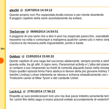
alex94
@ 11/07/2014 14:34:12
Questo proprio non l'ho sopportato,brutto,noioso e per niente divertente.
Il peggior capitolo della serie assolutamente da evitare.
TheSorrow
@ 06/06/2014 14:54:51
il peggiore di una serie che a dire il vero ha zoppicato parecchio, soprattutto
massimo na volta e comunque a malapena.qualche cameo più o meno simpati
c'azzecca da nessuna parte.inguardabile, punto e basta.
film
Goldust
@ 21/05/2014 15:00:32
Quinto capitolo di una saga dal successo altalenante, sempre pronta a sbeffe
questa volta, tra gli altri, Il cigno nero, Paranormal activity e L'alba del pian
si contano e pur rimanendo su livelli di comicità alquanto bassi nella smoda
Dopo quattro episodi Anna Faris abdica in favore della più giovane Ashley
mentre Lindsay Lohan interpreta se stessa e scherza simpaticamente con i 
Tristissimi camei di Mike Tyson e del cantante Usher.
LuckyLù
@ 27/01/2014 17:56:22
Rispetto ai suoi predecessori non uno ma due passi indietro,veramente terrib
Se i primi film della saga vi erano piaciuti evitate accuratamente di vederlo!!