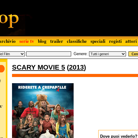
archivio
serie tv
blog
trailer
classifiche
speciali
registi
attori
Genere:
SCARY MOVIE 5
(
2013
)
o
A'
Dove puoi vederlo?