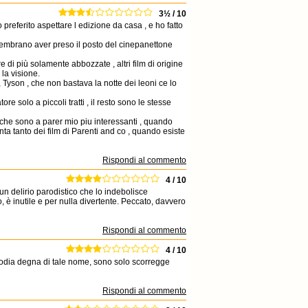
3½ / 10
referito aspettare l edizione da casa , e ho fatto
embrano aver preso il posto del cinepanettone
e di più solamente abbozzate , altri film di origine
la visione.
Tyson , che non bastava la notte dei leoni ce lo
re solo a piccoli tratti , il resto sono le stesse
i che sono a parer mio piu interessanti , quando
nta tanto dei film di Parenti and co , quando esiste
Rispondi al commento
4 / 10
 un delirio parodistico che lo indebolisce
, è inutile e per nulla divertente. Peccato, davvero
Rispondi al commento
4 / 10
odia degna di tale nome, sono solo scorregge
Rispondi al commento