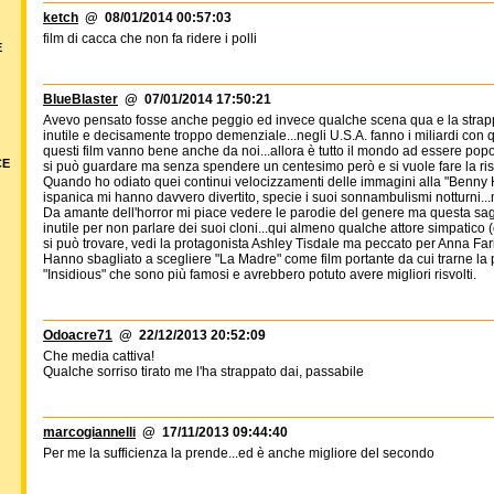
ketch
@ 08/01/2014 00:57:03
film di cacca che non fa ridere i polli
E
BlueBlaster
@ 07/01/2014 17:50:21
Avevo pensato fosse anche peggio ed invece qualche scena qua e la strappa
inutile e decisamente troppo demenziale...negli U.S.A. fanno i miliardi con q
questi film vanno bene anche da noi...allora è tutto il mondo ad essere po
CE
si può guardare ma senza spendere un centesimo però e si vuole fare la ris
Quando ho odiato quei continui velocizzamenti delle immagini alla "Benny 
ispanica mi hanno davvero divertito, specie i suoi sonnambulismi notturni...
Da amante dell'horror mi piace vedere le parodie del genere ma questa sag
inutile per non parlare dei suoi cloni...qui almeno qualche attore simpatico
si può trovare, vedi la protagonista Ashley Tisdale ma peccato per Anna Far
Hanno sbagliato a scegliere "La Madre" come film portante da cui trarne la 
"Insidious" che sono più famosi e avrebbero potuto avere migliori risvolti.
Odoacre71
@ 22/12/2013 20:52:09
Che media cattiva!
Qualche sorriso tirato me l'ha strappato dai, passabile
marcogiannelli
@ 17/11/2013 09:44:40
Per me la sufficienza la prende...ed è anche migliore del secondo