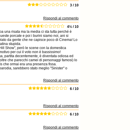
3 / 10
Rispondi al commento
4½ / 10
 una risata ma la media ci sta tutta perché è
ueste porcate e poi i burini siamo noi, ani si
polato da gente che ne capisce poco di Cinema! Lo
atina stupida.
Hill Show", però le scene con la domestica
motivo per cui il voto non è bassissimo!
a, partita decentemente, è diventata odiosa ed
 (oltre che parecchi camei di personaggi famosi) lo
is che ormai era una presenza fissa.
parodia, sarebbero stato meglio "Sinister" o
Rispondi al commento
6 / 10
Rispondi al commento
6 / 10
Rispondi al commento