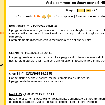
Voti e commenti su Scary movie 5, 45 
Pagina
di
1
Commenti:
Tutti
|
|
Con risposte
|
Con nuove risposte d
BenRichard
@ 04/05/2018 07:25:16
Il peggiore di tutta la saga. Non si ride neanche per sbaglio. Nonostante la 
sembrava di vedere uno di quei film demenziali e parodistici fatti giusto per.
HOT
che porta.
Completamente d'accordo con la media voto che detiene sul sito.
GL1798
@ 02/11/2017 13:29:31
E' il peggiore di tutta la saga ma anche il peggior film che abbia mai visto
rischierete di assopirvi prima ancora che gli attori finiscano le loro prime bat
VA
chem84
@ 02/02/2015 19:22:59
Carine alcune scene e battute, ma nel complesso risulta scarso.
Il peggiore della serie senza alcun dubbio.
Nudols85
@ 02/01/2015 21:17:04
Ecco che la serie ha toccato il fondo, talmente demenziale da lasciare attoni
un continuo parlare a vuoto e di sketch che non fanno ridere. Penoso