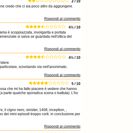
2 / 10
fine credo che ci sia poco altro da aggiungere.
Rispondi al commento
4½ / 10
trama è scoppiazzata, involgarita e portata
emenziale si salva se guardata nell'ottica del
Rispondi al commento
4½ / 10
ridere.
articolare, scivolando via nell'anonimato.
Rispondi al commento
5 / 10
a cosa che mi ha fatto piacere è vedere che hanno
 (a parte qualche sporadica scena o battuta). L'ho
, il cigno nero, sinister, 1408, inception, ,
 sono dei mini-episodi troppo corti. in conclusione per
Rispondi al commento