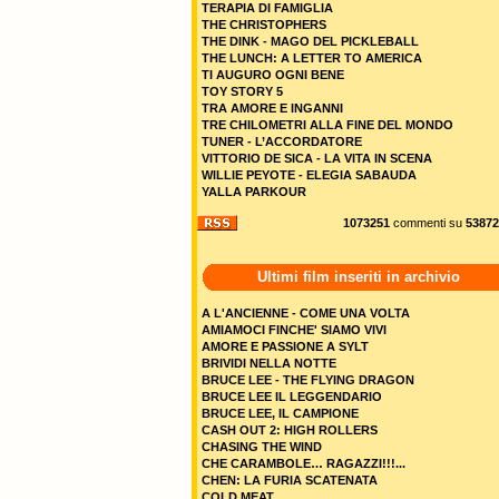
TERAPIA DI FAMIGLIA
THE CHRISTOPHERS
THE DINK - MAGO DEL PICKLEBALL
THE LUNCH: A LETTER TO AMERICA
TI AUGURO OGNI BENE
TOY STORY 5
TRA AMORE E INGANNI
TRE CHILOMETRI ALLA FINE DEL MONDO
TUNER - L’ACCORDATORE
VITTORIO DE SICA - LA VITA IN SCENA
WILLIE PEYOTE - ELEGIA SABAUDA
YALLA PARKOUR
1073251
commenti su
53872
Ultimi film inseriti in archivio
A L'ANCIENNE - COME UNA VOLTA
AMIAMOCI FINCHE' SIAMO VIVI
AMORE E PASSIONE A SYLT
BRIVIDI NELLA NOTTE
BRUCE LEE - THE FLYING DRAGON
BRUCE LEE IL LEGGENDARIO
BRUCE LEE, IL CAMPIONE
CASH OUT 2: HIGH ROLLERS
CHASING THE WIND
CHE CARAMBOLE… RAGAZZI!!!...
CHEN: LA FURIA SCATENATA
COLD MEAT