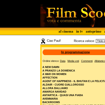
al cinema
in tv
anteprime
Ciao Paul!
Ricerca veloce:
In programmazione
Ordine elenco:
Data
Media voti
Commenti
Alfabetic
A NEW DAWN
A PRANZO LA DOMENICA
A WAR ON WOMEN
AFFECTION
AGENT OF HAPPINESS - IL BHUTAN E LA FELICIT
ALDAIR - CUORE GIALLOROSSO
ALLORA BALLIAMO
AMARGA NAVIDAD
ANTARTICA - QUASI UNA FIABA
AVEMMARIA
BACKROOMS