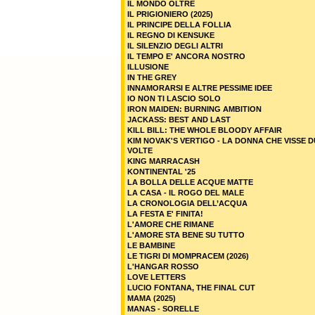
IL MONDO OLTRE
IL PRIGIONIERO (2025)
IL PRINCIPE DELLA FOLLIA
IL REGNO DI KENSUKE
IL SILENZIO DEGLI ALTRI
IL TEMPO E' ANCORA NOSTRO
ILLUSIONE
IN THE GREY
INNAMORARSI E ALTRE PESSIME IDEE
IO NON TI LASCIO SOLO
IRON MAIDEN: BURNING AMBITION
JACKASS: BEST AND LAST
KILL BILL: THE WHOLE BLOODY AFFAIR
KIM NOVAK'S VERTIGO - LA DONNA CHE VISSE 
VOLTE
KING MARRACASH
KONTINENTAL '25
LA BOLLA DELLE ACQUE MATTE
LA CASA - IL ROGO DEL MALE
LA CRONOLOGIA DELL’ACQUA
LA FESTA E' FINITA!
L'AMORE CHE RIMANE
L'AMORE STA BENE SU TUTTO
LE BAMBINE
LE TIGRI DI MOMPRACEM (2026)
L'HANGAR ROSSO
LOVE LETTERS
LUCIO FONTANA, THE FINAL CUT
MAMA (2025)
MANAS - SORELLE