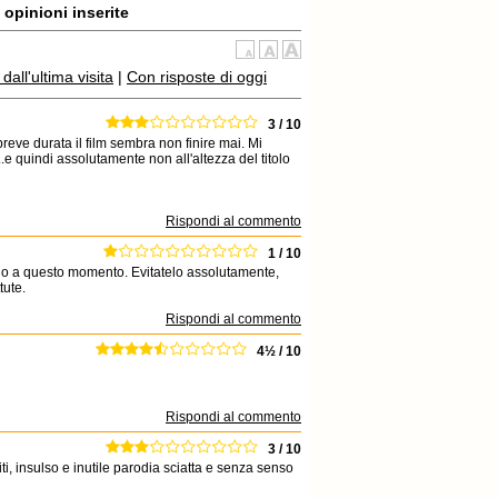
opinioni inserite
all'ultima visita
|
Con risposte di oggi
3 / 10
breve durata il film sembra non finire mai. Mi
..e quindi assolutamente non all'altezza del titolo
Rispondi al commento
1 / 10
 fino a questo momento. Evitatelo assolutamente,
tute.
Rispondi al commento
4½ / 10
Rispondi al commento
3 / 10
ti, insulso e inutile parodia sciatta e senza senso