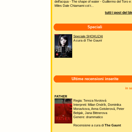
dell'acqua - The shape of water - Guillermo del Toro e 
Miles Dale Chiamami col t...
tutti i post del b
Speciali
Speciale SHOKUZAI
A cura di
The Gaunt
Ultime recensioni inserite
in s
FATHER
Regia: Tereza Nvotová
Interpreti: Milan Ondrík, Dominika
Moravkova, Anna Geislerová, Peter
Bebjak, Jana Bittnerova
Genere: drammatico
Recensione a cura di
The Gaunt