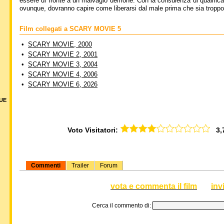
essere di fronte a un malvagio demone. Con la consulenza di qualificat
ovunque, dovranno capire come liberarsi dal male prima che sia troppo 
Film collegati a SCARY MOVIE 5
•
SCARY MOVIE, 2000
•
SCARY MOVIE 2, 2001
•
SCARY MOVIE 3, 2004
•
SCARY MOVIE 4, 2006
•
SCARY MOVIE 6, 2026
DUE
Voto Visitatori:
3,77
Commenti
Trailer
Forum
vota e commenta il film
inv
Cerca il commento di: