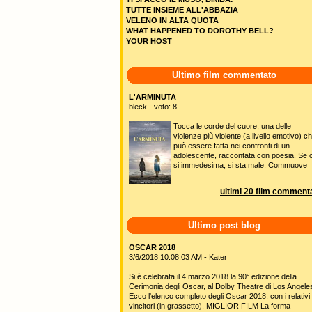
TUTTE INSIEME ALL'ABBAZIA
VELENO IN ALTA QUOTA
WHAT HAPPENED TO DOROTHY BELL?
YOUR HOST
Ultimo film commentato
L'ARMINUTA
bleck - voto: 8
Tocca le corde del cuore, una delle
violenze più violente (a livello emotivo) c
può essere fatta nei confronti di un
adolescente, raccontata con poesia. Se c
si immedesima, si sta male. Commuove
ultimi 20 film commenta
Ultimo post blog
OSCAR 2018
3/6/2018 10:08:03 AM - Kater
Si è celebrata il 4 marzo 2018 la 90° edizione della
Cerimonia degli Oscar, al Dolby Theatre di Los Angele
Ecco l'elenco completo degli Oscar 2018, con i relativi
vincitori (in grassetto). MIGLIOR FILM La forma