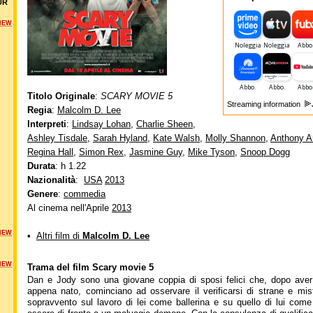
UR
NEW
Titolo Originale
:
SCARY MOVIE 5
Streaming information
Regia
:
Malcolm D. Lee
Interpreti
:
Lindsay Lohan
,
Charlie Sheen
,
Ashley Tisdale
,
Sarah Hyland
,
Kate Walsh
,
Molly Shannon
,
Anthony A
Regina Hall
,
Simon Rex
,
Jasmine Guy
,
Mike Tyson
,
Snoop Dogg
Durata
: h 1.22
Nazionalità
:
USA
2013
Genere
:
commedia
Al cinema nell'Aprile
2013
NEW
•
Altri film di
Malcolm D. Lee
NEW
Trama del film Scary movie 5
Dan e Jody sono una giovane coppia di sposi felici che, dopo aver 
appena nato, cominciano ad osservare il verificarsi di strane e mist
sopravvento sul lavoro di lei come ballerina e su quello di lui com