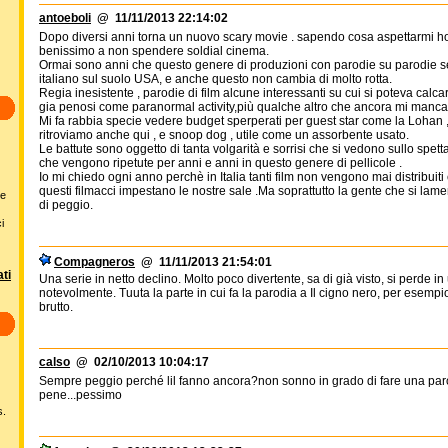
antoeboli
@ 11/11/2013 22:14:02
Dopo diversi anni torna un nuovo scary movie . sapendo cosa aspettarmi ho p
benissimo a non spendere soldial cinema.
Ormai sono anni che questo genere di produzioni con parodie su parodie s
italiano sul suolo USA, e anche questo non cambia di molto rotta.
Regia inesistente , parodie di film alcune interessanti su cui si poteva calcar
gia penosi come paranormal activity,più qualche altro che ancora mi manca 
Mi fa rabbia specie vedere budget sperperati per guest star come la Lohan , 
ritroviamo anche qui , e snoop dog , utile come un assorbente usato.
Le battute sono oggetto di tanta volgarità e sorrisi che si vedono sullo spettato
che vengono ripetute per anni e anni in questo genere di pellicole .
Io mi chiedo ogni anno perchè in Italia tanti film non vengono mai distribuit
questi filmacci impestano le nostre sale .Ma soprattutto la gente che si lame
he
di peggio.
i
Compagneros
@ 11/11/2013 21:54:01
ti
Una serie in netto declino. Molto poco divertente, sa di già visto, si perde in
notevolmente. Tuuta la parte in cui fa la parodia a Il cigno nero, per esempio
brutto.
calso
@ 02/10/2013 10:04:17
Sempre peggio perché lil fanno ancora?non sonno in grado di fare una par
pene...pessimo
s.