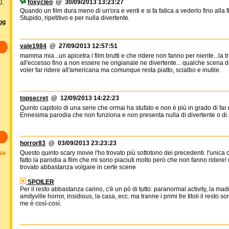
foxycleo
@ 30/09/2013 13:23:27
J.
Quando un film dura meno di un'ora e venti e si fa fatica a vederlo fino alla 
Stupido, ripetitivo e per nulla divertente.
log
vale1984
@ 27/09/2013 12:57:51
mamma mia...un apicetra i film brutti e che ridere non fanno per niente...la 
all'eccesso fino a non essere ne origianale ne divertente... qualche scena d
voler far ridere all'americana ma comunque resta piatto, scialbo e inutile.
topsecret
@ 12/09/2013 14:22:23
Quinto capitolo di una serie che ormai ha stufato e non è più in grado di far 
Ennesima parodia che non funziona e non presenta nulla di divertente o di p
horror83
@ 03/09/2013 23:23:23
Questo quinto scary movie l'ho trovato più sottotono dei precedenti. l'unic
ala
fatto la parodia a film che mi sono piaciuti molto però che non fanno ridere!
trovato abbastanza volgare in certe scene
SPOILER
Per il resto abbastanza carino, c'è un pò di tutto: paranormal activity, la madre
amityville horror, insidious, la casa, ecc. ma tranne i primi tre titoli il resto
me è così-così.