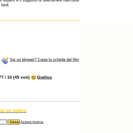
i esperti e il supporto di telecamere nascoste
tardi.
Sei un blogger? Copia la scheda del film
 / 10 (45 voti)
Grafico
ita un amico
Azzera ricerca