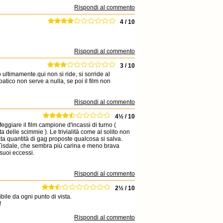
Rispondi al commento
4 / 10
Rispondi al commento
3 / 10
 ultimamente.qui non si ride, si sorride al
co non serve a nulla, se poi il film non
Rispondi al commento
4½ / 10
ggiare il film campione d'incassi di turno (
eta delle scimmie ). Le trivialità come al solito non
ta quantità di gag proposte qualcosa si salva.
 Tisdale, che sembra più carina e meno brava
suoi eccessi.
Rispondi al commento
2½ / 10
ile da ogni punto di vista.
!
Rispondi al commento