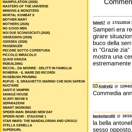
Commen
MANIPULATION (2026)
MASTERS OF THE UNIVERSE
MINIONS & MONSTERS
MORTAL KOMBAT II
MOTHER MARY
fabio57
@ 17/11/2016 
MOTHERS (2026)
Samperi era re
NO GOOD MEN
NOI DUE SCONOSCIUTI (2026)
girare situazio
OBSESSION (2026)
ODISSEA (2026)
buco della serr
PASSENGER
in "Grazie zia" 
PECORE SOTTO COPERTURA
PICCOLO MIRACOLO
mostra una cert
QUASI GRAZIA
estremamente af
REBUILDING
RICCHI... DA MORIRE - DELITTI IN FAMIGLIA
ROMERIA - IL MARE DEI RICORDI
ROSEBUSH PRUNING
RUFUS - IL DRAGHETTO MARINO CHE NON SAPEVA
NUOTARE
Andre82
@ 12/04/2
SANTI E VAMPIRI
Commedia anni '
SAVAGE HOUSE
SCARY MOVIE 6
SEPARAZIONI
SMART WORKING
SPIDER-MAN: BRAND NEW DAY
baskettaro00
@ 16/10/
SPIDER-NOIR - STAGIONE 1
STAR WARS: THE MANDALORIAN AND GROGU
la bella antone
STELLA GEMELLA
sesso opposto,r
SUPERGIRL