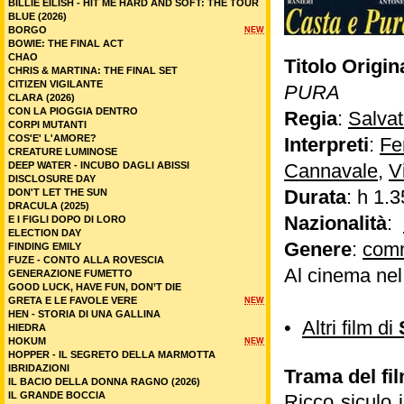
BILLIE EILISH - HIT ME HARD AND SOFT: THE TOUR
BLUE (2026)
BORGO
NEW
BOWIE: THE FINAL ACT
CHAO
Titolo Origin
CHRIS & MARTINA: THE FINAL SET
CITIZEN VIGILANTE
PURA
CLARA (2026)
CON LA PIOGGIA DENTRO
Regia
:
Salva
CORPI MUTANTI
COS'E' L'AMORE?
Interpreti
:
Fe
CREATURE LUMINOSE
DEEP WATER - INCUBO DAGLI ABISSI
Cannavale
,
V
DISCLOSURE DAY
Durata
: h 1.3
DON'T LET THE SUN
DRACULA (2025)
Nazionalità
:
E I FIGLI DOPO DI LORO
ELECTION DAY
Genere
:
com
FINDING EMILY
FUZE - CONTO ALLA ROVESCIA
Al cinema ne
GENERAZIONE FUMETTO
GOOD LUCK, HAVE FUN, DON’T DIE
GRETA E LE FAVOLE VERE
NEW
HEN - STORIA DI UNA GALLINA
•
Altri film di
HIEDRA
HOKUM
NEW
HOPPER - IL SEGRETO DELLA MARMOTTA
IBRIDAZIONI
Trama del fi
IL BACIO DELLA DONNA RAGNO (2026)
IL GRANDE BOCCIA
Ricco siculo 