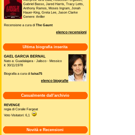
Gabriel Basso, Jared Harris, Tracy Letts,
Anthony Ramos, Moses Ingram, Jonah
Hauer-King, Greta Lee, Jason Clarke
Genere: thriller
Recensione a cura di
The Gaunt
elenco recensioni
Ultima biografia inserita
GAEL GARCIA BERNAL
Nato a: Guadalajara - Jalisco - Messico
il: 30/11/1978
Biografia a cura di
luisa75
elenco biografie
Casualmente dall'archivio
REVENGE
regia di Coralie Fargeat
Voto Visitatori: 6,1
Novità e Recensioni