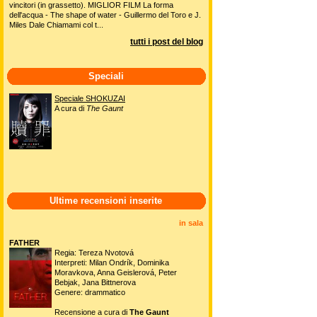
vincitori (in grassetto). MIGLIOR FILM La forma
dell'acqua - The shape of water - Guillermo del Toro e J.
Miles Dale Chiamami col t...
tutti i post del blog
Speciali
Speciale SHOKUZAI
A cura di
The Gaunt
Ultime recensioni inserite
in sala
FATHER
Regia: Tereza Nvotová
Interpreti: Milan Ondrík, Dominika
Moravkova, Anna Geislerová, Peter
Bebjak, Jana Bittnerova
Genere: drammatico
Recensione a cura di
The Gaunt