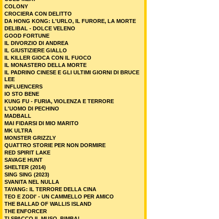
COLONY
CROCIERA CON DELITTO
DA HONG KONG: L'URLO, IL FURORE, LA MORTE
DELIBAL - DOLCE VELENO
GOOD FORTUNE
IL DIVORZIO DI ANDREA
IL GIUSTIZIERE GIALLO
IL KILLER GIOCA CON IL FUOCO
IL MONASTERO DELLA MORTE
IL PADRINO CINESE E GLI ULTIMI GIORNI DI BRUCE
LEE
INFLUENCERS
IO STO BENE
KUNG FU - FURIA, VIOLENZA E TERRORE
L'UOMO DI PECHINO
MADBALL
MAI FIDARSI DI MIO MARITO
MK ULTRA
MONSTER GRIZZLY
QUATTRO STORIE PER NON DORMIRE
RED SPIRIT LAKE
SAVAGE HUNT
SHELTER (2014)
SING SING (2023)
SVANITA NEL NULLA
TAYANG: IL TERRORE DELLA CINA
TEO E ZODI' - UN CAMMELLO PER AMICO
THE BALLAD OF WALLIS ISLAND
THE ENFORCER
TI SPACCO IL MUSO, BIMBA!