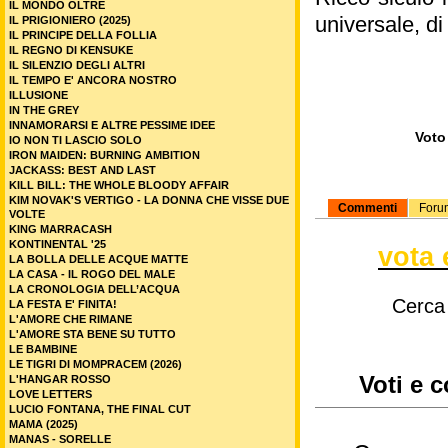
IL MONDO OLTRE
universale, di
IL PRIGIONIERO (2025)
IL PRINCIPE DELLA FOLLIA
IL REGNO DI KENSUKE
IL SILENZIO DEGLI ALTRI
IL TEMPO E' ANCORA NOSTRO
ILLUSIONE
IN THE GREY
INNAMORARSI E ALTRE PESSIME IDEE
Voto 
IO NON TI LASCIO SOLO
IRON MAIDEN: BURNING AMBITION
JACKASS: BEST AND LAST
KILL BILL: THE WHOLE BLOODY AFFAIR
KIM NOVAK'S VERTIGO - LA DONNA CHE VISSE DUE
Commenti
Foru
VOLTE
KING MARRACASH
KONTINENTAL '25
vota 
LA BOLLA DELLE ACQUE MATTE
LA CASA - IL ROGO DEL MALE
LA CRONOLOGIA DELL’ACQUA
Cerca
LA FESTA E' FINITA!
L'AMORE CHE RIMANE
L'AMORE STA BENE SU TUTTO
LE BAMBINE
LE TIGRI DI MOMPRACEM (2026)
Voti e 
L'HANGAR ROSSO
LOVE LETTERS
LUCIO FONTANA, THE FINAL CUT
MAMA (2025)
MANAS - SORELLE