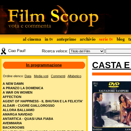
al cinema
in tv
anteprime
archivio
serie tv
blog
t
Ciao Paul!
Ricerca veloce:
CASTA E
In programmazione
Ordine elenco:
Data
Media voti
Commenti
Alfabetico
A NEW DAWN
A PRANZO LA DOMENICA
A WAR ON WOMEN
AFFECTION
AGENT OF HAPPINESS - IL BHUTAN E LA FELICITA'
ALDAIR - CUORE GIALLOROSSO
ALLORA BALLIAMO
AMARGA NAVIDAD
ANTARTICA - QUASI UNA FIABA
AVEMMARIA
BACKROOMS