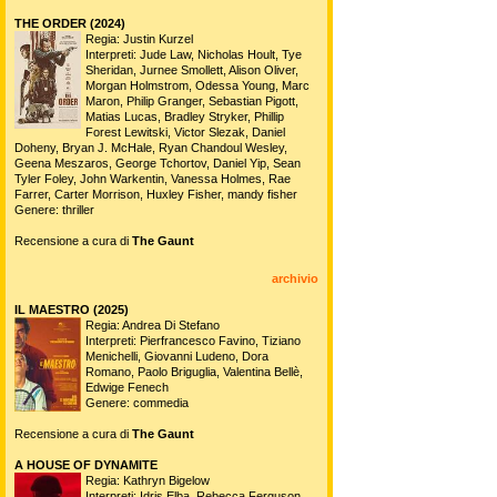
THE ORDER (2024)
Regia: Justin Kurzel
Interpreti: Jude Law, Nicholas Hoult, Tye
Sheridan, Jurnee Smollett, Alison Oliver,
Morgan Holmstrom, Odessa Young, Marc
Maron, Philip Granger, Sebastian Pigott,
Matias Lucas, Bradley Stryker, Phillip
Forest Lewitski, Victor Slezak, Daniel
Doheny, Bryan J. McHale, Ryan Chandoul Wesley,
Geena Meszaros, George Tchortov, Daniel Yip, Sean
Tyler Foley, John Warkentin, Vanessa Holmes, Rae
Farrer, Carter Morrison, Huxley Fisher, mandy fisher
Genere: thriller
Recensione a cura di
The Gaunt
archivio
IL MAESTRO (2025)
Regia: Andrea Di Stefano
Interpreti: Pierfrancesco Favino, Tiziano
Menichelli, Giovanni Ludeno, Dora
Romano, Paolo Briguglia, Valentina Bellè,
Edwige Fenech
Genere: commedia
Recensione a cura di
The Gaunt
A HOUSE OF DYNAMITE
Regia: Kathryn Bigelow
Interpreti: Idris Elba, Rebecca Ferguson,