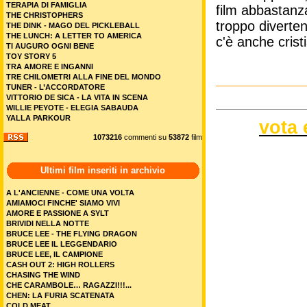
TERAPIA DI FAMIGLIA
film abbastanza
THE CHRISTOPHERS
troppo diverten
THE DINK - MAGO DEL PICKLEBALL
THE LUNCH: A LETTER TO AMERICA
c'è anche cris
TI AUGURO OGNI BENE
TOY STORY 5
TRA AMORE E INGANNI
TRE CHILOMETRI ALLA FINE DEL MONDO
TUNER - L’ACCORDATORE
VITTORIO DE SICA - LA VITA IN SCENA
WILLIE PEYOTE - ELEGIA SABAUDA
YALLA PARKOUR
vota 
1073216
commenti su
53872
film
Ultimi film inseriti in archivio
A L'ANCIENNE - COME UNA VOLTA
AMIAMOCI FINCHE' SIAMO VIVI
AMORE E PASSIONE A SYLT
BRIVIDI NELLA NOTTE
BRUCE LEE - THE FLYING DRAGON
BRUCE LEE IL LEGGENDARIO
BRUCE LEE, IL CAMPIONE
CASH OUT 2: HIGH ROLLERS
CHASING THE WIND
CHE CARAMBOLE… RAGAZZI!!!...
CHEN: LA FURIA SCATENATA
COLD MEAT