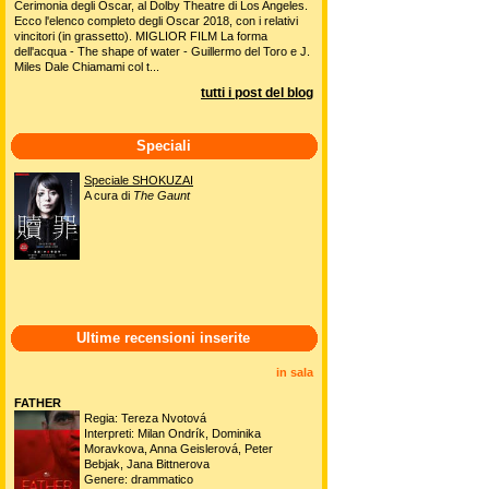
Cerimonia degli Oscar, al Dolby Theatre di Los Angeles.
Ecco l'elenco completo degli Oscar 2018, con i relativi
vincitori (in grassetto). MIGLIOR FILM La forma
dell'acqua - The shape of water - Guillermo del Toro e J.
Miles Dale Chiamami col t...
tutti i post del blog
Speciali
Speciale SHOKUZAI
A cura di
The Gaunt
Ultime recensioni inserite
in sala
FATHER
Regia: Tereza Nvotová
Interpreti: Milan Ondrík, Dominika
Moravkova, Anna Geislerová, Peter
Bebjak, Jana Bittnerova
Genere: drammatico