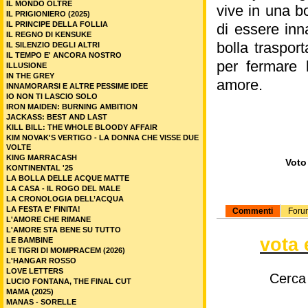
IL MONDO OLTRE
vive in una b
IL PRIGIONIERO (2025)
IL PRINCIPE DELLA FOLLIA
di essere inn
IL REGNO DI KENSUKE
bolla traspor
IL SILENZIO DEGLI ALTRI
IL TEMPO E' ANCORA NOSTRO
per fermare 
ILLUSIONE
IN THE GREY
amore.
INNAMORARSI E ALTRE PESSIME IDEE
IO NON TI LASCIO SOLO
IRON MAIDEN: BURNING AMBITION
JACKASS: BEST AND LAST
KILL BILL: THE WHOLE BLOODY AFFAIR
KIM NOVAK'S VERTIGO - LA DONNA CHE VISSE DUE
VOLTE
KING MARRACASH
Voto 
KONTINENTAL '25
LA BOLLA DELLE ACQUE MATTE
LA CASA - IL ROGO DEL MALE
LA CRONOLOGIA DELL’ACQUA
LA FESTA E' FINITA!
Commenti
Foru
L'AMORE CHE RIMANE
L'AMORE STA BENE SU TUTTO
vota 
LE BAMBINE
LE TIGRI DI MOMPRACEM (2026)
L'HANGAR ROSSO
LOVE LETTERS
Cerca
LUCIO FONTANA, THE FINAL CUT
MAMA (2025)
MANAS - SORELLE