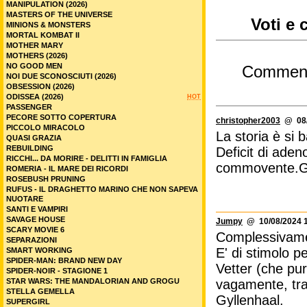
MANIPULATION (2026)
MASTERS OF THE UNIVERSE
Voti e 
MINIONS & MONSTERS
MORTAL KOMBAT II
MOTHER MARY
MOTHERS (2026)
NO GOOD MEN
Commen
NOI DUE SCONOSCIUTI (2026)
OBSESSION (2026)
ODISSEA (2026)
HOT
PASSENGER
PECORE SOTTO COPERTURA
christopher2003
@ 08/
PICCOLO MIRACOLO
La storia è si 
QUASI GRAZIA
REBUILDING
Deficit di ade
RICCHI... DA MORIRE - DELITTI IN FAMIGLIA
commovente.Gyl
ROMERIA - IL MARE DEI RICORDI
ROSEBUSH PRUNING
RUFUS - IL DRAGHETTO MARINO CHE NON SAPEVA
NUOTARE
SANTI E VAMPIRI
SAVAGE HOUSE
Jumpy
@ 10/08/2024 1
SCARY MOVIE 6
Complessivamen
SEPARAZIONI
E' di stimolo p
SMART WORKING
SPIDER-MAN: BRAND NEW DAY
Vetter (che pur
SPIDER-NOIR - STAGIONE 1
STAR WARS: THE MANDALORIAN AND GROGU
vagamente, tra
STELLA GEMELLA
Gyllenhaal.
SUPERGIRL