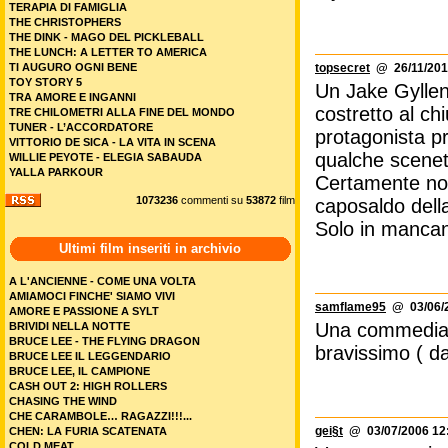
TERAPIA DI FAMIGLIA
THE CHRISTOPHERS
THE DINK - MAGO DEL PICKLEBALL
THE LUNCH: A LETTER TO AMERICA
TI AUGURO OGNI BENE
topsecret
@ 26/11/201
TOY STORY 5
Un Jake Gyllenh
TRA AMORE E INGANNI
costretto al ch
TRE CHILOMETRI ALLA FINE DEL MONDO
TUNER - L’ACCORDATORE
protagonista p
VITTORIO DE SICA - LA VITA IN SCENA
qualche scenett
WILLIE PEYOTE - ELEGIA SABAUDA
YALLA PARKOUR
Certamente non
1073236
commenti su
53872
film
caposaldo del
Solo in mancan
Ultimi film inseriti in archivio
A L'ANCIENNE - COME UNA VOLTA
AMIAMOCI FINCHE' SIAMO VIVI
samflame95
@ 03/06/2
AMORE E PASSIONE A SYLT
Una commedia b
BRIVIDI NELLA NOTTE
BRUCE LEE - THE FLYING DRAGON
bravissimo ( da
BRUCE LEE IL LEGGENDARIO
BRUCE LEE, IL CAMPIONE
CASH OUT 2: HIGH ROLLERS
CHASING THE WIND
CHE CARAMBOLE… RAGAZZI!!!...
gei§t
@ 03/07/2006 12
CHEN: LA FURIA SCATENATA
COLD MEAT