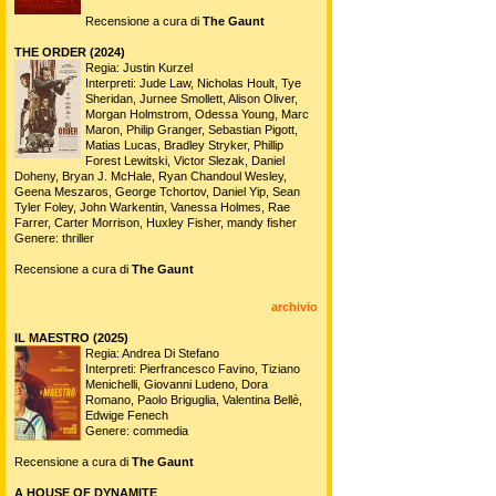
Recensione a cura di
The Gaunt
THE ORDER (2024)
Regia: Justin Kurzel
Interpreti: Jude Law, Nicholas Hoult, Tye
Sheridan, Jurnee Smollett, Alison Oliver,
Morgan Holmstrom, Odessa Young, Marc
Maron, Philip Granger, Sebastian Pigott,
Matias Lucas, Bradley Stryker, Phillip
Forest Lewitski, Victor Slezak, Daniel
Doheny, Bryan J. McHale, Ryan Chandoul Wesley,
Geena Meszaros, George Tchortov, Daniel Yip, Sean
Tyler Foley, John Warkentin, Vanessa Holmes, Rae
Farrer, Carter Morrison, Huxley Fisher, mandy fisher
Genere: thriller
Recensione a cura di
The Gaunt
archivio
IL MAESTRO (2025)
Regia: Andrea Di Stefano
Interpreti: Pierfrancesco Favino, Tiziano
Menichelli, Giovanni Ludeno, Dora
Romano, Paolo Briguglia, Valentina Bellè,
Edwige Fenech
Genere: commedia
Recensione a cura di
The Gaunt
A HOUSE OF DYNAMITE