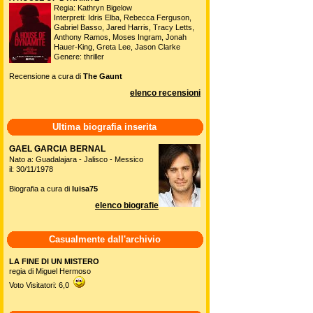
Regia: Kathryn Bigelow
Interpreti: Idris Elba, Rebecca Ferguson,
Gabriel Basso, Jared Harris, Tracy Letts,
Anthony Ramos, Moses Ingram, Jonah
Hauer-King, Greta Lee, Jason Clarke
Genere: thriller
Recensione a cura di
The Gaunt
elenco recensioni
Ultima biografia inserita
GAEL GARCIA BERNAL
Nato a: Guadalajara - Jalisco - Messico
il: 30/11/1978
Biografia a cura di
luisa75
elenco biografie
Casualmente dall'archivio
LA FINE DI UN MISTERO
regia di Miguel Hermoso
Voto Visitatori: 6,0