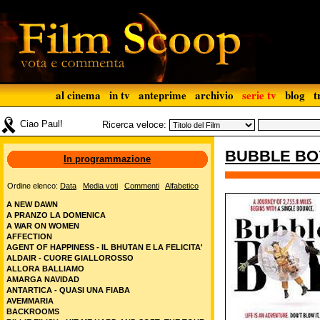
al cinema
in tv
anteprime
archivio
serie tv
blog
t
Ciao Paul!
Ricerca veloce:
BUBBLE BO
In programmazione
Ordine elenco:
Data
Media voti
Commenti
Alfabetico
A NEW DAWN
A PRANZO LA DOMENICA
A WAR ON WOMEN
AFFECTION
AGENT OF HAPPINESS - IL BHUTAN E LA FELICITA'
ALDAIR - CUORE GIALLOROSSO
ALLORA BALLIAMO
AMARGA NAVIDAD
ANTARTICA - QUASI UNA FIABA
AVEMMARIA
BACKROOMS