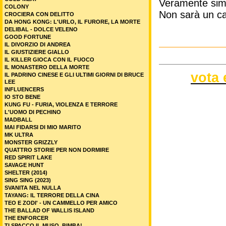
Veramente simp
COLONY
Non sarà un ca
CROCIERA CON DELITTO
DA HONG KONG: L'URLO, IL FURORE, LA MORTE
DELIBAL - DOLCE VELENO
GOOD FORTUNE
IL DIVORZIO DI ANDREA
IL GIUSTIZIERE GIALLO
IL KILLER GIOCA CON IL FUOCO
IL MONASTERO DELLA MORTE
vota 
IL PADRINO CINESE E GLI ULTIMI GIORNI DI BRUCE
LEE
INFLUENCERS
IO STO BENE
KUNG FU - FURIA, VIOLENZA E TERRORE
L'UOMO DI PECHINO
MADBALL
MAI FIDARSI DI MIO MARITO
MK ULTRA
MONSTER GRIZZLY
QUATTRO STORIE PER NON DORMIRE
RED SPIRIT LAKE
SAVAGE HUNT
SHELTER (2014)
SING SING (2023)
SVANITA NEL NULLA
TAYANG: IL TERRORE DELLA CINA
TEO E ZODI' - UN CAMMELLO PER AMICO
THE BALLAD OF WALLIS ISLAND
THE ENFORCER
TI SPACCO IL MUSO, BIMBA!