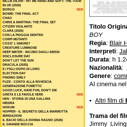
BILLIE EILISH - HIT ME HARD AND SOFT: THE TOUR
BLUE (2026)
BORGO
NEW
BOWIE: THE FINAL ACT
CHAO
CHRIS & MARTINA: THE FINAL SET
Titolo Origin
CITIZEN VIGILANTE
CLARA (2026)
BOY
CON LA PIOGGIA DENTRO
CORPI MUTANTI
Regia
:
Blair 
COS'E' L'AMORE?
CREATURE LUMINOSE
Interpreti
:
Ja
DEEP WATER - INCUBO DAGLI ABISSI
DISCLOSURE DAY
Durata
: h 1.2
DON'T LET THE SUN
DRACULA (2025)
Nazionalità
:
E I FIGLI DOPO DI LORO
ELECTION DAY
Genere
:
com
FINDING EMILY
FUZE - CONTO ALLA ROVESCIA
Al cinema ne
GENERAZIONE FUMETTO
GOOD LUCK, HAVE FUN, DON’T DIE
GRETA E LE FAVOLE VERE
NEW
HEN - STORIA DI UNA GALLINA
•
Altri film di
HIEDRA
HOKUM
NEW
HOPPER - IL SEGRETO DELLA MARMOTTA
Trama del fi
IBRIDAZIONI
IL BACIO DELLA DONNA RAGNO (2026)
Jimmy Living
IL GRANDE BOCCIA