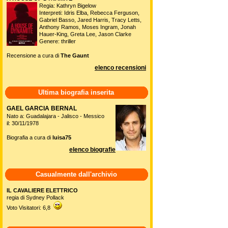
Regia: Kathryn Bigelow
Interpreti: Idris Elba, Rebecca Ferguson,
Gabriel Basso, Jared Harris, Tracy Letts,
Anthony Ramos, Moses Ingram, Jonah
Hauer-King, Greta Lee, Jason Clarke
Genere: thriller
Recensione a cura di
The Gaunt
elenco recensioni
Ultima biografia inserita
GAEL GARCIA BERNAL
Nato a: Guadalajara - Jalisco - Messico
il: 30/11/1978
Biografia a cura di
luisa75
elenco biografie
Casualmente dall'archivio
IL CAVALIERE ELETTRICO
regia di Sydney Pollack
Voto Visitatori: 6,8