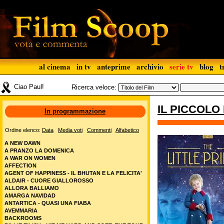
al cinema
in tv
anteprime
archivio
serie tv
blog
t
Ciao Paul!
Ricerca veloce:
IL PICCOLO
In programmazione
Ordine elenco:
Data
Media voti
Commenti
Alfabetico
A NEW DAWN
A PRANZO LA DOMENICA
A WAR ON WOMEN
AFFECTION
AGENT OF HAPPINESS - IL BHUTAN E LA FELICITA'
ALDAIR - CUORE GIALLOROSSO
ALLORA BALLIAMO
AMARGA NAVIDAD
ANTARTICA - QUASI UNA FIABA
AVEMMARIA
BACKROOMS