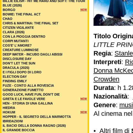
BILLIE EILISH - HIT ME HARD AND SOFT: THE TOUR
BLUE (2026)
BORGO
NEW
BOWIE: THE FINAL ACT
CHAO
CHRIS & MARTINA: THE FINAL SET
CITIZEN VIGILANTE
CLARA (2026)
Titolo Origin
CON LA PIOGGIA DENTRO
CORPI MUTANTI
LITTLE PRI
COS'E' L'AMORE?
CREATURE LUMINOSE
Regia
:
Stanl
DEEP WATER - INCUBO DAGLI ABISSI
DISCLOSURE DAY
Interpreti
:
Ri
DON'T LET THE SUN
DRACULA (2025)
Donna McKec
E I FIGLI DOPO DI LORO
ELECTION DAY
Crowden
FINDING EMILY
FUZE - CONTO ALLA ROVESCIA
Durata
: h 1.2
GENERAZIONE FUMETTO
GOOD LUCK, HAVE FUN, DON’T DIE
Nazionalità
:
GRETA E LE FAVOLE VERE
NEW
Genere
:
musi
HEN - STORIA DI UNA GALLINA
HIEDRA
Al cinema ne
HOKUM
NEW
HOPPER - IL SEGRETO DELLA MARMOTTA
IBRIDAZIONI
IL BACIO DELLA DONNA RAGNO (2026)
•
Altri film di
IL GRANDE BOCCIA