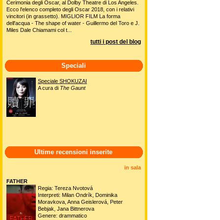
Cerimonia degli Oscar, al Dolby Theatre di Los Angeles.
Ecco l'elenco completo degli Oscar 2018, con i relativi
vincitori (in grassetto). MIGLIOR FILM La forma
dell'acqua - The shape of water - Guillermo del Toro e J.
Miles Dale Chiamami col t...
tutti i post del blog
Speciali
Speciale SHOKUZAI
A cura di
The Gaunt
Ultime recensioni inserite
in sala
FATHER
Regia: Tereza Nvotová
Interpreti: Milan Ondrík, Dominika
Moravkova, Anna Geislerová, Peter
Bebjak, Jana Bittnerova
Genere: drammatico