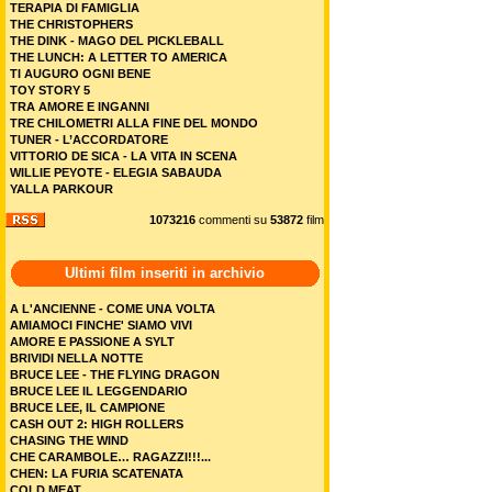
TERAPIA DI FAMIGLIA
THE CHRISTOPHERS
THE DINK - MAGO DEL PICKLEBALL
THE LUNCH: A LETTER TO AMERICA
TI AUGURO OGNI BENE
TOY STORY 5
TRA AMORE E INGANNI
TRE CHILOMETRI ALLA FINE DEL MONDO
TUNER - L’ACCORDATORE
VITTORIO DE SICA - LA VITA IN SCENA
WILLIE PEYOTE - ELEGIA SABAUDA
YALLA PARKOUR
1073216
commenti su
53872
film
Ultimi film inseriti in archivio
A L'ANCIENNE - COME UNA VOLTA
AMIAMOCI FINCHE' SIAMO VIVI
AMORE E PASSIONE A SYLT
BRIVIDI NELLA NOTTE
BRUCE LEE - THE FLYING DRAGON
BRUCE LEE IL LEGGENDARIO
BRUCE LEE, IL CAMPIONE
CASH OUT 2: HIGH ROLLERS
CHASING THE WIND
CHE CARAMBOLE… RAGAZZI!!!...
CHEN: LA FURIA SCATENATA
COLD MEAT