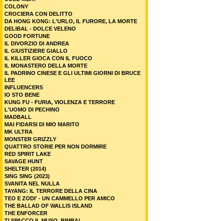
COLONY
CROCIERA CON DELITTO
DA HONG KONG: L'URLO, IL FURORE, LA MORTE
DELIBAL - DOLCE VELENO
GOOD FORTUNE
IL DIVORZIO DI ANDREA
IL GIUSTIZIERE GIALLO
IL KILLER GIOCA CON IL FUOCO
IL MONASTERO DELLA MORTE
IL PADRINO CINESE E GLI ULTIMI GIORNI DI BRUCE
LEE
INFLUENCERS
IO STO BENE
KUNG FU - FURIA, VIOLENZA E TERRORE
L'UOMO DI PECHINO
MADBALL
MAI FIDARSI DI MIO MARITO
MK ULTRA
MONSTER GRIZZLY
QUATTRO STORIE PER NON DORMIRE
RED SPIRIT LAKE
SAVAGE HUNT
SHELTER (2014)
SING SING (2023)
SVANITA NEL NULLA
TAYANG: IL TERRORE DELLA CINA
TEO E ZODI' - UN CAMMELLO PER AMICO
THE BALLAD OF WALLIS ISLAND
THE ENFORCER
TI SPACCO IL MUSO, BIMBA!