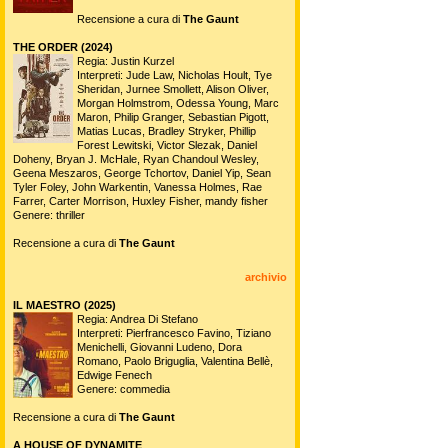
Recensione a cura di
The Gaunt
THE ORDER (2024)
Regia: Justin Kurzel
Interpreti: Jude Law, Nicholas Hoult, Tye
Sheridan, Jurnee Smollett, Alison Oliver,
Morgan Holmstrom, Odessa Young, Marc
Maron, Philip Granger, Sebastian Pigott,
Matias Lucas, Bradley Stryker, Phillip
Forest Lewitski, Victor Slezak, Daniel
Doheny, Bryan J. McHale, Ryan Chandoul Wesley,
Geena Meszaros, George Tchortov, Daniel Yip, Sean
Tyler Foley, John Warkentin, Vanessa Holmes, Rae
Farrer, Carter Morrison, Huxley Fisher, mandy fisher
Genere: thriller
Recensione a cura di
The Gaunt
archivio
IL MAESTRO (2025)
Regia: Andrea Di Stefano
Interpreti: Pierfrancesco Favino, Tiziano
Menichelli, Giovanni Ludeno, Dora
Romano, Paolo Briguglia, Valentina Bellè,
Edwige Fenech
Genere: commedia
Recensione a cura di
The Gaunt
A HOUSE OF DYNAMITE