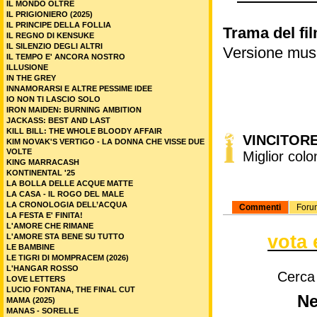
IL MONDO OLTRE
IL PRIGIONIERO (2025)
IL PRINCIPE DELLA FOLLIA
Trama del fil
IL REGNO DI KENSUKE
IL SILENZIO DEGLI ALTRI
Versione music
IL TEMPO E' ANCORA NOSTRO
ILLUSIONE
IN THE GREY
INNAMORARSI E ALTRE PESSIME IDEE
IO NON TI LASCIO SOLO
IRON MAIDEN: BURNING AMBITION
JACKASS: BEST AND LAST
KILL BILL: THE WHOLE BLOODY AFFAIR
VINCITOR
KIM NOVAK'S VERTIGO - LA DONNA CHE VISSE DUE
VOLTE
Miglior col
KING MARRACASH
KONTINENTAL '25
LA BOLLA DELLE ACQUE MATTE
LA CASA - IL ROGO DEL MALE
LA CRONOLOGIA DELL’ACQUA
Commenti
Foru
LA FESTA E' FINITA!
L'AMORE CHE RIMANE
vota 
L'AMORE STA BENE SU TUTTO
LE BAMBINE
LE TIGRI DI MOMPRACEM (2026)
L'HANGAR ROSSO
Cerca
LOVE LETTERS
LUCIO FONTANA, THE FINAL CUT
Ne
MAMA (2025)
MANAS - SORELLE