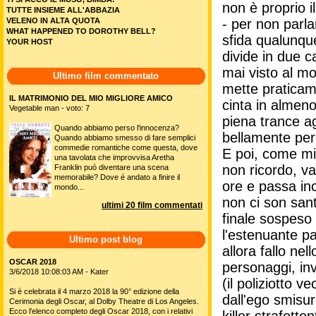
non è proprio 
TUTTE INSIEME ALL'ABBAZIA
VELENO IN ALTA QUOTA
- per non parla
WHAT HAPPENED TO DOROTHY BELL?
sfida qualunqu
YOUR HOST
divide in due c
mai visto al m
Ultimo film commentato
mette praticame
IL MATRIMONIO DEL MIO MIGLIORE AMICO
cinta in almeno
Vegetable man - voto: 7
piena trance ag
Quando abbiamo perso l'innocenza?
bellamente per i
Quando abbiamo smesso di fare semplici
commedie romantiche come questa, dove
E poi, come mi 
una tavolata che improvvisa Aretha
non ricordo, va
Franklin può diventare una scena
memorabile? Dove é andato a finire il
ore e passa ince
mondo...
non ci son sant
ultimi 20 film commentati
finale sospeso 
l'estenuante pa
Ultimo post blog
allora fallo ne
OSCAR 2018
personaggi, inv
3/6/2018 10:08:03 AM - Kater
(il poliziotto v
Si è celebrata il 4 marzo 2018 la 90° edizione della
dall'ego smisu
Cerimonia degli Oscar, al Dolby Theatre di Los Angeles.
Ecco l'elenco completo degli Oscar 2018, con i relativi