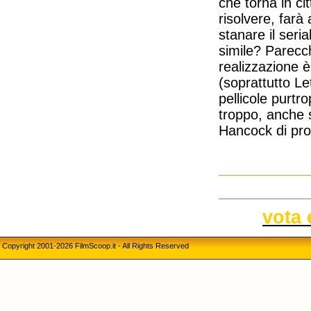
che torna in ci
risolvere, farà
stanare il seri
simile? Parecch
realizzazione è
(soprattutto L
pellicole purtr
troppo, anche 
Hancock di pro
vota 
Copyright 2001-2026 FilmScoop.it - All Rights Reserved