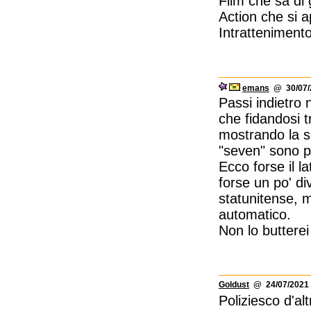
Film che sa di 
Action che si a
Intrattenimento
emans
@ 30/07/2
Passi indietro
che fidandosi t
mostrando la sol
"seven" sono pa
Ecco forse il la
forse un po' div
statunitense, m
automatico.
Non lo buttere
Goldust
@ 24/07/2021 
Poliziesco d'alt