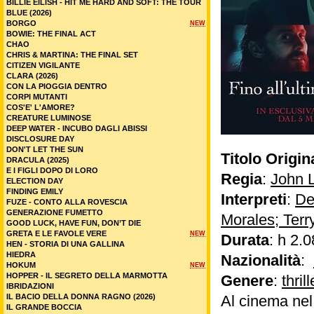
BILLIE EILISH - HIT ME HARD AND SOFT: THE TOUR
BLUE (2026)
BORGO
NEW
BOWIE: THE FINAL ACT
CHAO
CHRIS & MARTINA: THE FINAL SET
CITIZEN VIGILANTE
CLARA (2026)
CON LA PIOGGIA DENTRO
CORPI MUTANTI
COS'E' L'AMORE?
CREATURE LUMINOSE
DEEP WATER - INCUBO DAGLI ABISSI
DISCLOSURE DAY
DON'T LET THE SUN
Titolo Origin
DRACULA (2025)
E I FIGLI DOPO DI LORO
Regia
:
John 
ELECTION DAY
FINDING EMILY
Interpreti
:
De
FUZE - CONTO ALLA ROVESCIA
GENERAZIONE FUMETTO
Morales; Terr
GOOD LUCK, HAVE FUN, DON’T DIE
GRETA E LE FAVOLE VERE
NEW
Durata
: h 2.0
HEN - STORIA DI UNA GALLINA
HIEDRA
Nazionalità
:
HOKUM
NEW
HOPPER - IL SEGRETO DELLA MARMOTTA
Genere
:
thrill
IBRIDAZIONI
IL BACIO DELLA DONNA RAGNO (2026)
Al cinema ne
IL GRANDE BOCCIA