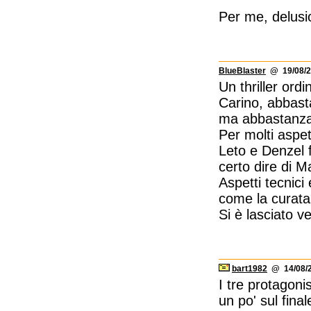
Per me, delusi
BlueBlaster
@ 19/08/2
Un thriller ordin
Carino, abbast
ma abbastanza 
Per molti aspett
Leto e Denzel f
certo dire di 
Aspetti tecnici
come la curata 
Si è lasciato v
bart1982
@ 14/08/2
I tre protagoni
un po' sul final