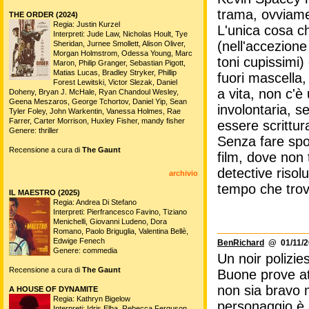
trama, ovviame
THE ORDER (2024)
Regia: Justin Kurzel
L'unica cosa che
Interpreti: Jude Law, Nicholas Hoult, Tye
(nell'accezione
Sheridan, Jurnee Smollett, Alison Oliver,
Morgan Holmstrom, Odessa Young, Marc
toni cupissimi)
Maron, Philip Granger, Sebastian Pigott,
Matias Lucas, Bradley Stryker, Phillip
fuori mascella,
Forest Lewitski, Victor Slezak, Daniel
a vita, non c'è
Doheny, Bryan J. McHale, Ryan Chandoul Wesley,
Geena Meszaros, George Tchortov, Daniel Yip, Sean
involontaria, 
Tyler Foley, John Warkentin, Vanessa Holmes, Rae
Farrer, Carter Morrison, Huxley Fisher, mandy fisher
essere scrittur
Genere: thriller
Senza fare spo
Recensione a cura di
The Gaunt
film, dove non 
detective risolu
archivio
tempo che trov
IL MAESTRO (2025)
Regia: Andrea Di Stefano
Interpreti: Pierfrancesco Favino, Tiziano
Menichelli, Giovanni Ludeno, Dora
Romano, Paolo Briguglia, Valentina Bellè,
Edwige Fenech
BenRichard
@ 01/11/2
Genere: commedia
Un noir polizie
Recensione a cura di
The Gaunt
Buone prove at
non sia bravo m
A HOUSE OF DYNAMITE
Regia: Kathryn Bigelow
personaggio è a
Interpreti: Idris Elba, Rebecca Ferguson,