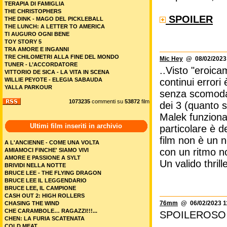
TERAPIA DI FAMIGLIA
THE CHRISTOPHERS
SPOILER
THE DINK - MAGO DEL PICKLEBALL
THE LUNCH: A LETTER TO AMERICA
TI AUGURO OGNI BENE
TOY STORY 5
TRA AMORE E INGANNI
TRE CHILOMETRI ALLA FINE DEL MONDO
Mic Hey
@ 08/02/2023 
TUNER - L’ACCORDATORE
..Visto "eroica
VITTORIO DE SICA - LA VITA IN SCENA
WILLIE PEYOTE - ELEGIA SABAUDA
continui errori
YALLA PARKOUR
senza scomodare
1073235
commenti su
53872
film
dei 3 (quanto s
Malek funziona 
Ultimi film inseriti in archivio
particolare è 
film non è un n
A L'ANCIENNE - COME UNA VOLTA
con un ritmo no
AMIAMOCI FINCHE' SIAMO VIVI
AMORE E PASSIONE A SYLT
Un valido thrill
BRIVIDI NELLA NOTTE
BRUCE LEE - THE FLYING DRAGON
BRUCE LEE IL LEGGENDARIO
BRUCE LEE, IL CAMPIONE
CASH OUT 2: HIGH ROLLERS
76mm
@ 06/02/2023 1
CHASING THE WIND
CHE CARAMBOLE… RAGAZZI!!!...
SPOILEROSO
CHEN: LA FURIA SCATENATA
COLD MEAT