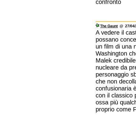
confronto
The Gaunt
@ 27/04/2
A vedere il cast
possano concepi
un film di una 
Washington che 
Malek credibil
nucleare da pre
personaggio sb
che non decoll
confusionaria è
con il classico
ossa più qualche
proprio come Fi