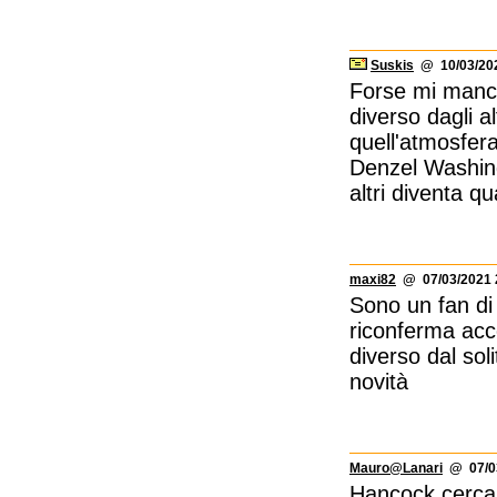
Suskis
@ 10/03/202
Forse mi mancav
diverso dagli a
quell'atmosfera
Denzel Washing
altri diventa 
maxi82
@ 07/03/2021 
Sono un fan di 
riconferma acc
diverso dal sol
novità
Mauro@Lanari
@ 07/03
Hancock cerca 