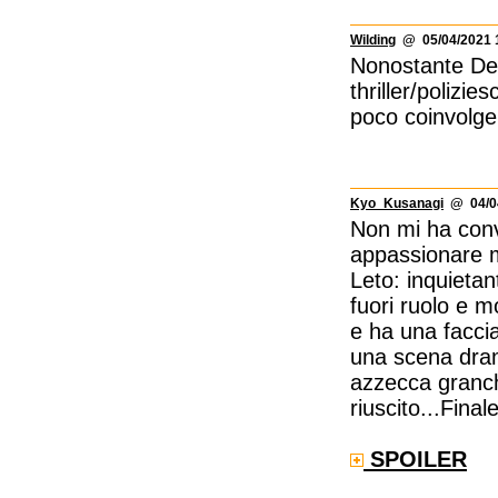
Wilding
@ 05/04/2021 
Nonostante De
thriller/polizi
poco coinvolge
Kyo_Kusanagi
@ 04/04
Non mi ha conv
appassionare m
Leto: inquietan
fuori ruolo e 
e ha una facci
una scena dram
azzecca granch
riuscito...Fina
SPOILER