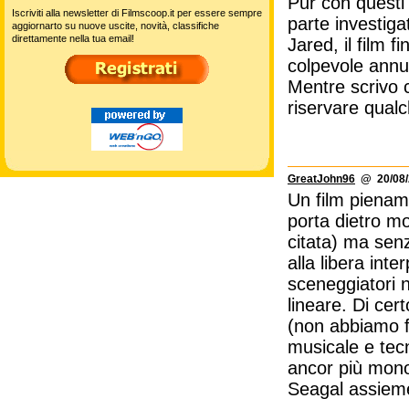
Pur con questi 
Iscriviti alla newsletter di Filmscoop.it per essere sempre
parte investiga
aggiornarto su nuove uscite, novità, classifiche
direttamente nella tua email!
Jared, il film f
colpevole annu
Mentre scrivo c
riservare qualc
GreatJohn96
@ 20/08/
Un film pienam
porta dietro mo
citata) ma senz
alla libera inte
sceneggiatori 
lineare. Di cert
(non abbiamo f
musicale e tec
ancor più monot
Seagal assiem