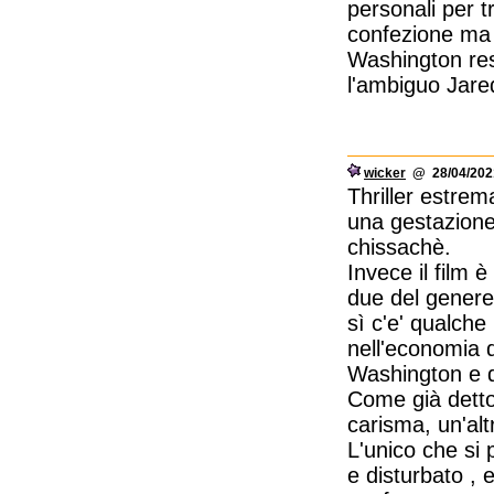
personali per tr
confezione ma 
Washington rest
l'ambiguo Jare
wicker
@ 28/04/2021
Thriller estre
una gestazione 
chissachè.
Invece il film 
due del genere
sì c'e' qualche
nell'economia d
Washington e d
Come già detto 
carisma, un'alt
L'unico che si
e disturbato , 