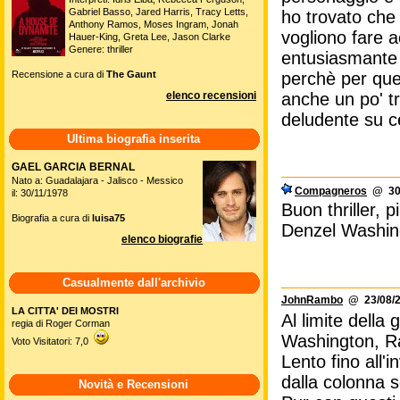
Gabriel Basso, Jared Harris, Tracy Letts,
ho trovato che 
Anthony Ramos, Moses Ingram, Jonah
vogliono fare a
Hauer-King, Greta Lee, Jason Clarke
Genere: thriller
entusiasmante 
Recensione a cura di
The Gaunt
perchè per quel
elenco recensioni
anche un po' t
deludente su ce
Ultima biografia inserita
GAEL GARCIA BERNAL
Nato a: Guadalajara - Jalisco - Messico
Compagneros
@ 30/
il: 30/11/1978
Buon thriller, 
Biografia a cura di
luisa75
Denzel Washing
elenco biografie
Casualmente dall'archivio
JohnRambo
@ 23/08/2
LA CITTA' DEI MOSTRI
Al limite della 
regia di Roger Corman
Washington, Ra
Voto Visitatori: 7,0
Lento fino all'
dalla colonna 
Novità e Recensioni