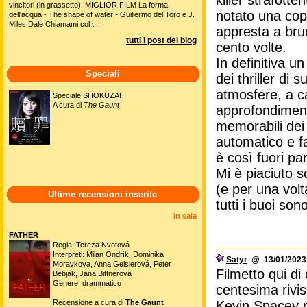
killer strafott
vincitori (in grassetto). MIGLIOR FILM La forma
notato una copi
dell'acqua - The shape of water - Guillermo del Toro e J.
Miles Dale Chiamami col t...
appresta a bruc
tutti i post del blog
cento volte.
In definitiva u
Speciali
dei thriller di
atmosfere, a c
Speciale SHOKUZAI
A cura di
The Gaunt
approfondiment
memorabili dei 
automatico e f
è così fuori par
Mi è piaciuto s
(e per una vol
Ultime recensioni inserite
tutti i buoi so
in sala
FATHER
Regia: Tereza Nvotová
Interpreti: Milan Ondrík, Dominika
Satyr
@ 13/01/2023 
Moravkova, Anna Geislerová, Peter
Filmetto qui di
Bebjak, Jana Bittnerova
Genere: drammatico
centesima rivisi
Recensione a cura di
The Gaunt
Kevin Spacey ri