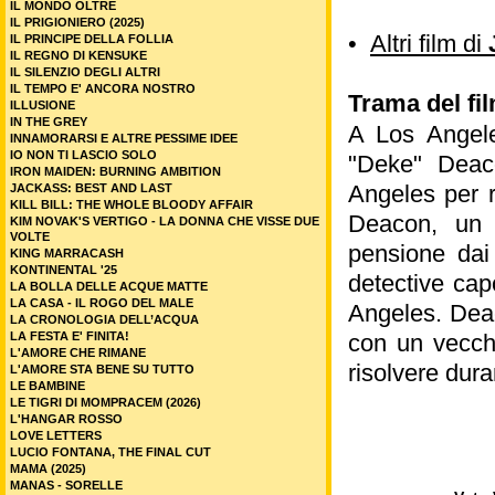
IL MONDO OLTRE
IL PRIGIONIERO (2025)
•
Altri film di
IL PRINCIPE DELLA FOLLIA
IL REGNO DI KENSUKE
IL SILENZIO DEGLI ALTRI
IL TEMPO E' ANCORA NOSTRO
Trama del fil
ILLUSIONE
IN THE GREY
A Los Angele
INNAMORARSI E ALTRE PESSIME IDEE
IO NON TI LASCIO SOLO
"Deke" Deaco
IRON MAIDEN: BURNING AMBITION
Angeles per r
JACKASS: BEST AND LAST
KILL BILL: THE WHOLE BLOODY AFFAIR
Deacon, un 
KIM NOVAK'S VERTIGO - LA DONNA CHE VISSE DUE
VOLTE
pensione dai
KING MARRACASH
KONTINENTAL '25
detective cap
LA BOLLA DELLE ACQUE MATTE
LA CASA - IL ROGO DEL MALE
Angeles. Deac
LA CRONOLOGIA DELL’ACQUA
LA FESTA E' FINITA!
con un vecchi
L'AMORE CHE RIMANE
risolvere dura
L'AMORE STA BENE SU TUTTO
LE BAMBINE
LE TIGRI DI MOMPRACEM (2026)
L'HANGAR ROSSO
LOVE LETTERS
LUCIO FONTANA, THE FINAL CUT
MAMA (2025)
MANAS - SORELLE