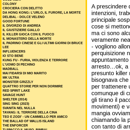
COLONY
A prescindere d
CROCIERA CON DELITTO
intenzioni, tra
DA HONG KONG: L'URLO, IL FURORE, LA MORTE
DELIBAL - DOLCE VELENO
principale sos
GOOD FORTUNE
cose si metton
IL DIVORZIO DI ANDREA
IL GIUSTIZIERE GIALLO
ma ci sono alc
IL KILLER GIOCA CON IL FUOCO
veramente neanc
IL MONASTERO DELLA MORTE
IL PADRINO CINESE E GLI ULTIMI GIORNI DI BRUCE
- vogliono allo
LEE
INFLUENCERS
perquisizione 
IO STO BENE
appuntamento i
KUNG FU - FURIA, VIOLENZA E TERRORE
L'UOMO DI PECHINO
arresto…ok, a 
MADBALL
presunto kille
MAI FIDARSI DI MIO MARITO
MK ULTRA
bisognava che 
MONSTER GRIZZLY
per trattenere 
QUATTRO STORIE PER NON DORMIRE
RED SPIRIT LAKE
comunque di c
SAVAGE HUNT
gli tirano il 
SHELTER (2014)
SING SING (2023)
movimenti) e va
SVANITA NEL NULLA
mangia ovviamen
TAYANG: IL TERRORE DELLA CINA
TEO E ZODI' - UN CAMMELLO PER AMICO
chiamando la p
THE BALLAD OF WALLIS ISLAND
con tanto di ar
THE ENFORCER
TI SPACCO IL MUSO, BIMBA!