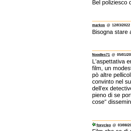
Bel poliziesco
markos
@ 12/03/2022 
Bisogna stare a
Noodles71
@ 05/01/20
L'aspettativa e
film, un modest
pò altre pelli
convinto nel su
dell'ex detecti
pieno di se por
cose" dissemina
foxycleo
@ 03/08/20