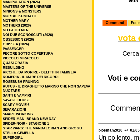
Voto 
MANIPULATION (2026)
MASTERS OF THE UNIVERSE
MINIONS & MONSTERS
MORTAL KOMBAT II
MOTHER MARY
Commenti
Foru
MOTHERS (2026)
NO GOOD MEN
NOI DUE SCONOSCIUTI (2026)
vota 
OBSESSION (2026)
ODISSEA (2026)
PASSENGER
Cerca
PECORE SOTTO COPERTURA
PICCOLO MIRACOLO
QUASI GRAZIA
REBUILDING
RICCHI... DA MORIRE - DELITTI IN FAMIGLIA
Voti e co
ROMERIA - IL MARE DEI RICORDI
ROSEBUSH PRUNING
RUFUS - IL DRAGHETTO MARINO CHE NON SAPEVA
NUOTARE
SANTI E VAMPIRI
SAVAGE HOUSE
SCARY MOVIE 6
Commen
SEPARAZIONI
SMART WORKING
SPIDER-MAN: BRAND NEW DAY
SPIDER-NOIR - STAGIONE 1
STAR WARS: THE MANDALORIAN AND GROGU
biosman2010
@ 02/05/
STELLA GEMELLA
Un po lento, ma
SUPERGIRL