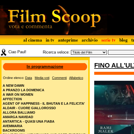
al cinema
in tv
anteprime
archivio
serie tv
blog
t
Ciao Paul!
Ricerca veloce:
FINO ALL'UL
In programmazione
Ordine elenco:
Data
Media voti
Commenti
Alfabetico
A NEW DAWN
A PRANZO LA DOMENICA
A WAR ON WOMEN
AFFECTION
AGENT OF HAPPINESS - IL BHUTAN E LA FELICITA'
ALDAIR - CUORE GIALLOROSSO
ALLORA BALLIAMO
AMARGA NAVIDAD
ANTARTICA - QUASI UNA FIABA
AVEMMARIA
BACKROOMS