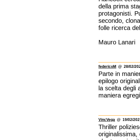
della prima stag
protagonisti. P
secondo, clona
folle ricerca de
Mauro Lanari
federicoM
@ 28/02/202
Parte in manie
epilogo origina
la scelta degli 
maniera egregi
VincVega
@ 19/02/2021
Thriller polizi
originalissima,