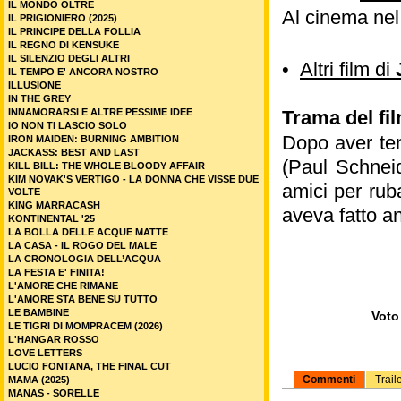
IL MONDO OLTRE
Al cinema nel
IL PRIGIONIERO (2025)
IL PRINCIPE DELLA FOLLIA
IL REGNO DI KENSUKE
IL SILENZIO DEGLI ALTRI
•
Altri film di
IL TEMPO E' ANCORA NOSTRO
ILLUSIONE
IN THE GREY
INNAMORARSI E ALTRE PESSIME IDEE
Trama del fi
IO NON TI LASCIO SOLO
Dopo aver ten
IRON MAIDEN: BURNING AMBITION
JACKASS: BEST AND LAST
(Paul Schneid
KILL BILL: THE WHOLE BLOODY AFFAIR
KIM NOVAK'S VERTIGO - LA DONNA CHE VISSE DUE
amici per rub
VOLTE
KING MARRACASH
aveva fatto a
KONTINENTAL '25
LA BOLLA DELLE ACQUE MATTE
LA CASA - IL ROGO DEL MALE
LA CRONOLOGIA DELL’ACQUA
LA FESTA E' FINITA!
L'AMORE CHE RIMANE
L'AMORE STA BENE SU TUTTO
LE BAMBINE
Voto 
LE TIGRI DI MOMPRACEM (2026)
L'HANGAR ROSSO
LOVE LETTERS
LUCIO FONTANA, THE FINAL CUT
Commenti
Trail
MAMA (2025)
MANAS - SORELLE