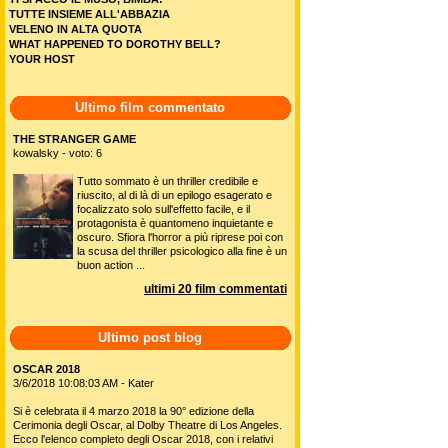
TUTTE INSIEME ALL'ABBAZIA
VELENO IN ALTA QUOTA
WHAT HAPPENED TO DOROTHY BELL?
YOUR HOST
Ultimo film commentato
THE STRANGER GAME
kowalsky - voto: 6
Tutto sommato è un thriller credibile e
riuscito, al di là di un epilogo esagerato e
focalizzato solo sull'effetto facile, e il
protagonista è quantomeno inquietante e
oscuro. Sfiora l'horror a più riprese poi con
la scusa del thriller psicologico alla fine è un
buon action ...
ultimi 20 film commentati
Ultimo post blog
OSCAR 2018
3/6/2018 10:08:03 AM - Kater
Si è celebrata il 4 marzo 2018 la 90° edizione della
Cerimonia degli Oscar, al Dolby Theatre di Los Angeles.
Ecco l'elenco completo degli Oscar 2018, con i relativi