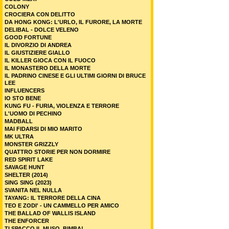
COLONY
CROCIERA CON DELITTO
DA HONG KONG: L'URLO, IL FURORE, LA MORTE
DELIBAL - DOLCE VELENO
GOOD FORTUNE
IL DIVORZIO DI ANDREA
IL GIUSTIZIERE GIALLO
IL KILLER GIOCA CON IL FUOCO
IL MONASTERO DELLA MORTE
IL PADRINO CINESE E GLI ULTIMI GIORNI DI BRUCE
LEE
INFLUENCERS
IO STO BENE
KUNG FU - FURIA, VIOLENZA E TERRORE
L'UOMO DI PECHINO
MADBALL
MAI FIDARSI DI MIO MARITO
MK ULTRA
MONSTER GRIZZLY
QUATTRO STORIE PER NON DORMIRE
RED SPIRIT LAKE
SAVAGE HUNT
SHELTER (2014)
SING SING (2023)
SVANITA NEL NULLA
TAYANG: IL TERRORE DELLA CINA
TEO E ZODI' - UN CAMMELLO PER AMICO
THE BALLAD OF WALLIS ISLAND
THE ENFORCER
TI SPACCO IL MUSO, BIMBA!