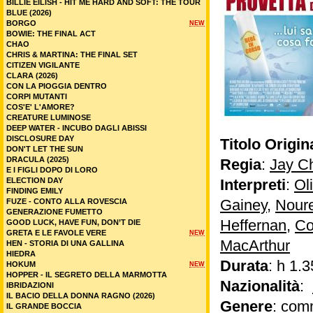
BILLIE EILISH - HIT ME HARD AND SOFT: THE TOUR
BLUE (2026)
BORGO
NEW
BOWIE: THE FINAL ACT
CHAO
CHRIS & MARTINA: THE FINAL SET
CITIZEN VIGILANTE
CLARA (2026)
CON LA PIOGGIA DENTRO
CORPI MUTANTI
COS'E' L'AMORE?
CREATURE LUMINOSE
DEEP WATER - INCUBO DAGLI ABISSI
DISCLOSURE DAY
Titolo Origin
DON'T LET THE SUN
DRACULA (2025)
Regia
:
Jay C
E I FIGLI DOPO DI LORO
ELECTION DAY
Interpreti
:
Ol
FINDING EMILY
Gainey
,
Nour
FUZE - CONTO ALLA ROVESCIA
GENERAZIONE FUMETTO
Heffernan
,
Co
GOOD LUCK, HAVE FUN, DON’T DIE
GRETA E LE FAVOLE VERE
NEW
MacArthur
HEN - STORIA DI UNA GALLINA
HIEDRA
Durata
: h 1.3
HOKUM
NEW
HOPPER - IL SEGRETO DELLA MARMOTTA
Nazionalità
:
IBRIDAZIONI
IL BACIO DELLA DONNA RAGNO (2026)
Genere
:
com
IL GRANDE BOCCIA