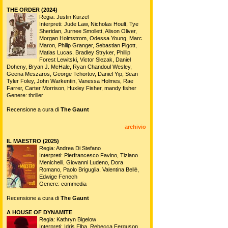
THE ORDER (2024)
Regia: Justin Kurzel
Interpreti: Jude Law, Nicholas Hoult, Tye
Sheridan, Jurnee Smollett, Alison Oliver,
Morgan Holmstrom, Odessa Young, Marc
Maron, Philip Granger, Sebastian Pigott,
Matias Lucas, Bradley Stryker, Phillip
Forest Lewitski, Victor Slezak, Daniel
Doheny, Bryan J. McHale, Ryan Chandoul Wesley,
Geena Meszaros, George Tchortov, Daniel Yip, Sean
Tyler Foley, John Warkentin, Vanessa Holmes, Rae
Farrer, Carter Morrison, Huxley Fisher, mandy fisher
Genere: thriller
Recensione a cura di
The Gaunt
archivio
IL MAESTRO (2025)
Regia: Andrea Di Stefano
Interpreti: Pierfrancesco Favino, Tiziano
Menichelli, Giovanni Ludeno, Dora
Romano, Paolo Briguglia, Valentina Bellè,
Edwige Fenech
Genere: commedia
Recensione a cura di
The Gaunt
A HOUSE OF DYNAMITE
Regia: Kathryn Bigelow
Interpreti: Idris Elba, Rebecca Ferguson,