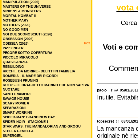
MANIPULATION (2026)
vota 
MASTERS OF THE UNIVERSE
MINIONS & MONSTERS
MORTAL KOMBAT II
MOTHER MARY
Cerca
MOTHERS (2026)
NO GOOD MEN
NOI DUE SCONOSCIUTI (2026)
OBSESSION (2026)
ODISSEA (2026)
HOT
Voti e co
PASSENGER
PECORE SOTTO COPERTURA
PICCOLO MIRACOLO
QUASI GRAZIA
Commen
REBUILDING
RICCHI... DA MORIRE - DELITTI IN FAMIGLIA
ROMERIA - IL MARE DEI RICORDI
ROSEBUSH PRUNING
RUFUS - IL DRAGHETTO MARINO CHE NON SAPEVA
NUOTARE
paolo__r
@ 05/01/2018
SANTI E VAMPIRI
Inutile. Evitabi
SAVAGE HOUSE
SCARY MOVIE 6
SEPARAZIONI
SMART WORKING
SPIDER-MAN: BRAND NEW DAY
topsecret
@ 08/01/201
SPIDER-NOIR - STAGIONE 1
STAR WARS: THE MANDALORIAN AND GROGU
La mancanza di 
STELLA GEMELLA
originale nè ri
SUPERGIRL