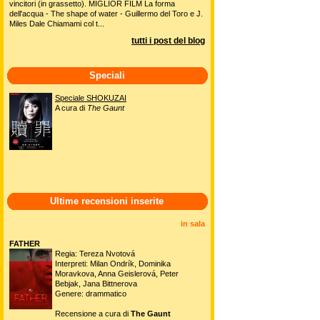
vincitori (in grassetto). MIGLIOR FILM La forma
dell'acqua - The shape of water - Guillermo del Toro e J.
Miles Dale Chiamami col t...
tutti i post del blog
Speciali
Speciale SHOKUZAI
A cura di
The Gaunt
Ultime recensioni inserite
in sala
FATHER
Regia: Tereza Nvotová
Interpreti: Milan Ondrík, Dominika
Moravkova, Anna Geislerová, Peter
Bebjak, Jana Bittnerova
Genere: drammatico
Recensione a cura di
The Gaunt