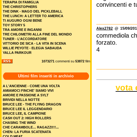
TERAPIA DI FAMIGLIA
convincenti e tu
THE CHRISTOPHERS
THE DINK - MAGO DEL PICKLEBALL
THE LUNCH: A LETTER TO AMERICA
TI AUGURO OGNI BENE
TOY STORY 5
Alex2782
@ 15/09/201
TRA AMORE E INGANNI
commediola che
TRE CHILOMETRI ALLA FINE DEL MONDO
TUNER - L’ACCORDATORE
forzato.
VITTORIO DE SICA - LA VITA IN SCENA
WILLIE PEYOTE - ELEGIA SABAUDA
4
YALLA PARKOUR
1073271
commenti su
53872
film
Ultimi film inseriti in archivio
vota 
A L'ANCIENNE - COME UNA VOLTA
AMIAMOCI FINCHE' SIAMO VIVI
AMORE E PASSIONE A SYLT
BRIVIDI NELLA NOTTE
BRUCE LEE - THE FLYING DRAGON
BRUCE LEE IL LEGGENDARIO
BRUCE LEE, IL CAMPIONE
CASH OUT 2: HIGH ROLLERS
CHASING THE WIND
CHE CARAMBOLE… RAGAZZI!!!...
CHEN: LA FURIA SCATENATA
COLD MEAT