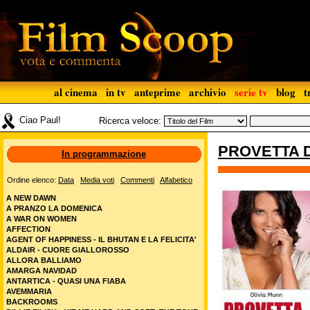
al cinema
in tv
anteprime
archivio
serie tv
blog
t
Ciao Paul!
Ricerca veloce:
PROVETTA 
In programmazione
Ordine elenco:
Data
Media voti
Commenti
Alfabetico
A NEW DAWN
A PRANZO LA DOMENICA
A WAR ON WOMEN
AFFECTION
AGENT OF HAPPINESS - IL BHUTAN E LA FELICITA'
ALDAIR - CUORE GIALLOROSSO
ALLORA BALLIAMO
AMARGA NAVIDAD
ANTARTICA - QUASI UNA FIABA
AVEMMARIA
BACKROOMS