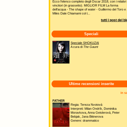
Ecco l'elenco completo degli Oscar 2018, con i relativi
vincitori (in grassetto). MIGLIOR FILM La forma
dell'acqua - The shape of water - Guillermo del Toro e 
Miles Dale Chiamami col t...
tutti i post del b
Speciali
Speciale SHOKUZAI
A cura di
The Gaunt
Ultime recensioni inserite
in s
FATHER
Regia: Tereza Nvotová
Interpreti: Milan Ondrík, Dominika
Moravkova, Anna Geislerová, Peter
Bebjak, Jana Bittnerova
Genere: drammatico