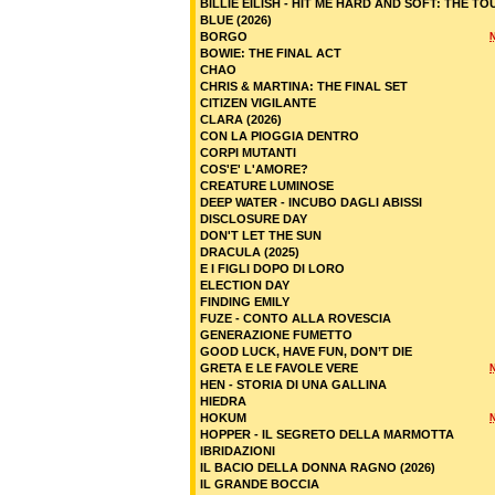
BILLIE EILISH - HIT ME HARD AND SOFT: THE TO
BLUE (2026)
BORGO
BOWIE: THE FINAL ACT
CHAO
CHRIS & MARTINA: THE FINAL SET
CITIZEN VIGILANTE
CLARA (2026)
CON LA PIOGGIA DENTRO
CORPI MUTANTI
COS'E' L'AMORE?
CREATURE LUMINOSE
DEEP WATER - INCUBO DAGLI ABISSI
DISCLOSURE DAY
DON'T LET THE SUN
DRACULA (2025)
E I FIGLI DOPO DI LORO
ELECTION DAY
FINDING EMILY
FUZE - CONTO ALLA ROVESCIA
GENERAZIONE FUMETTO
GOOD LUCK, HAVE FUN, DON’T DIE
GRETA E LE FAVOLE VERE
HEN - STORIA DI UNA GALLINA
HIEDRA
HOKUM
HOPPER - IL SEGRETO DELLA MARMOTTA
IBRIDAZIONI
IL BACIO DELLA DONNA RAGNO (2026)
IL GRANDE BOCCIA