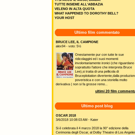
TUTTE INSIEME ALL'ABBAZIA
VELENO IN ALTA QUOTA
WHAT HAPPENED TO DOROTHY BELL?
YOUR HOST
Ultimo film commentato
BRUCE LEE, IL CAMPIONE
alex94 - voto: 5½
Onestamente pur con tutte le sue
ridicolaggini ed i suoi momenti
involontariamente ironici (che riguardano
soprattutto l'attore che interpreta Bruce
Lee),si tratta di una pellicola di
Bruceploitation divertente,dalla produzio
poveristica e con una storiella molto
derivativa ( non si fa grosse remo...
ultimi 20 film commenta
Ultimo post blog
OSCAR 2018
3/6/2018 10:08:03 AM - Kater
Si è celebrata il 4 marzo 2018 la 90° edizione della
Cerimonia degli Oscar, al Dolby Theatre di Los Angele