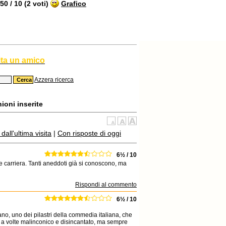
0 / 10 (2 voti)
Grafico
ita un amico
Azzera ricerca
ioni inserite
all'ultima visita
|
Con risposte di oggi
6½ / 10
 carriera. Tanti aneddoti già si conoscono, ma
Rispondi al commento
6½ / 10
ano, uno dei pilastri della commedia italiana, che
e, a volte malinconico e disincantato, ma sempre