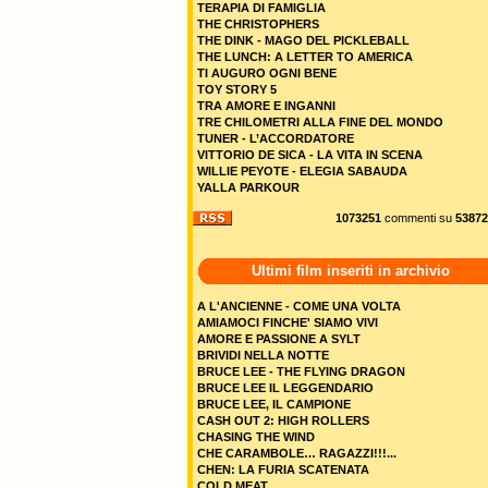
TERAPIA DI FAMIGLIA
THE CHRISTOPHERS
THE DINK - MAGO DEL PICKLEBALL
THE LUNCH: A LETTER TO AMERICA
TI AUGURO OGNI BENE
TOY STORY 5
TRA AMORE E INGANNI
TRE CHILOMETRI ALLA FINE DEL MONDO
TUNER - L’ACCORDATORE
VITTORIO DE SICA - LA VITA IN SCENA
WILLIE PEYOTE - ELEGIA SABAUDA
YALLA PARKOUR
1073251
commenti su
53872
Ultimi film inseriti in archivio
A L'ANCIENNE - COME UNA VOLTA
AMIAMOCI FINCHE' SIAMO VIVI
AMORE E PASSIONE A SYLT
BRIVIDI NELLA NOTTE
BRUCE LEE - THE FLYING DRAGON
BRUCE LEE IL LEGGENDARIO
BRUCE LEE, IL CAMPIONE
CASH OUT 2: HIGH ROLLERS
CHASING THE WIND
CHE CARAMBOLE… RAGAZZI!!!...
CHEN: LA FURIA SCATENATA
COLD MEAT