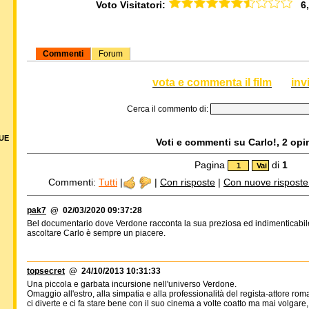
Voto Visitatori:
6,5
Commenti
Forum
vota e commenta il film
inv
Cerca il commento di:
DUE
Voti e commenti su Carlo!, 2 opin
Pagina
di
1
Commenti:
Tutti
|
|
Con risposte
|
Con nuove risposte d
pak7
@ 02/03/2020 09:37:28
Bel documentario dove Verdone racconta la sua preziosa ed indimenticabile
ascoltare Carlo è sempre un piacere.
topsecret
@ 24/10/2013 10:31:33
Una piccola e garbata incursione nell'universo Verdone.
Omaggio all'estro, alla simpatia e alla professionalità del regista-attore rom
ci diverte e ci fa stare bene con il suo cinema a volte coatto ma mai volgar