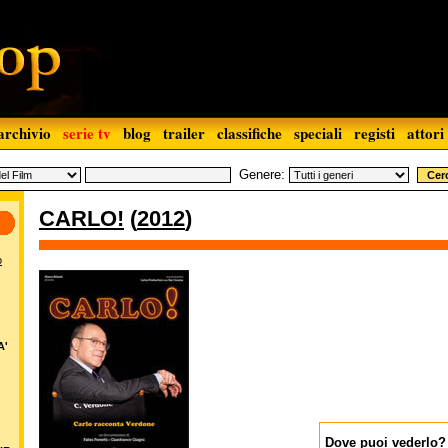
archivio
serie tv
blog
trailer
classifiche
speciali
registi
attori
Genere:
CARLO!
(
2012
)
o
A'
Dove puoi vederlo?