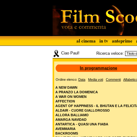
al cinema
in tv
anteprime
Ciao Paul!
Ricerca veloce:
In programmazione
Ordine elenco:
Data
Media voti
Commenti
Alfabetic
A NEW DAWN
A PRANZO LA DOMENICA
A WAR ON WOMEN
AFFECTION
AGENT OF HAPPINESS - IL BHUTAN E LA FELICIT
ALDAIR - CUORE GIALLOROSSO
ALLORA BALLIAMO
AMARGA NAVIDAD
ANTARTICA - QUASI UNA FIABA
AVEMMARIA
BACKROOMS