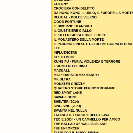
COLONY
CROCIERA CON DELITTO
DA HONG KONG: L'URLO, IL FURORE, LA MORT
DELIBAL - DOLCE VELENO
GOOD FORTUNE
IL DIVORZIO DI ANDREA
IL GIUSTIZIERE GIALLO
IL KILLER GIOCA CON IL FUOCO
IL MONASTERO DELLA MORTE
IL PADRINO CINESE E GLI ULTIMI GIORNI DI BRU
LEE
INFLUENCERS
IO STO BENE
KUNG FU - FURIA, VIOLENZA E TERRORE
L'UOMO DI PECHINO
MADBALL
MAI FIDARSI DI MIO MARITO
MK ULTRA
MONSTER GRIZZLY
QUATTRO STORIE PER NON DORMIRE
RED SPIRIT LAKE
SAVAGE HUNT
SHELTER (2014)
SING SING (2023)
SVANITA NEL NULLA
TAYANG: IL TERRORE DELLA CINA
TEO E ZODI' - UN CAMMELLO PER AMICO
THE BALLAD OF WALLIS ISLAND
THE ENFORCER
TI SPACCO IL MUSO, BIMBA!