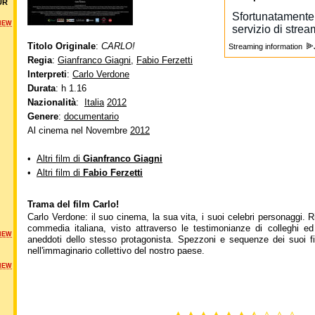
UR
NEW
Titolo Originale
:
CARLO!
Streaming information
Regia
:
Gianfranco Giagni
,
Fabio Ferzetti
Interpreti
:
Carlo Verdone
Durata
: h 1.16
Nazionalità
:
Italia
2012
Genere
:
documentario
Al cinema nel Novembre
2012
•
Altri film di
Gianfranco Giagni
•
Altri film di
Fabio Ferzetti
Trama del film Carlo!
Carlo Verdone: il suo cinema, la sua vita, i suoi celebri personaggi. Rit
commedia italiana, visto attraverso le testimonianze di colleghi ed 
NEW
aneddoti dello stesso protagonista. Spezzoni e sequenze dei suoi fi
nell'immaginario collettivo del nostro paese.
NEW