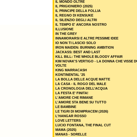
IL MONDO OLTRE
IL PRIGIONIERO (2025)
IL PRINCIPE DELLA FOLLIA
IL REGNO DI KENSUKE
IL SILENZIO DEGLI ALTRI
IL TEMPO E' ANCORA NOSTRO
ILLUSIONE
IN THE GREY
INNAMORARSI E ALTRE PESSIME IDEE
IO NON TI LASCIO SOLO
IRON MAIDEN: BURNING AMBITION
JACKASS: BEST AND LAST
KILL BILL: THE WHOLE BLOODY AFFAIR
KIM NOVAK'S VERTIGO - LA DONNA CHE VISSE 
VOLTE
KING MARRACASH
KONTINENTAL '25
LA BOLLA DELLE ACQUE MATTE
LA CASA - IL ROGO DEL MALE
LA CRONOLOGIA DELL’ACQUA
LA FESTA E' FINITA!
L'AMORE CHE RIMANE
L'AMORE STA BENE SU TUTTO
LE BAMBINE
LE TIGRI DI MOMPRACEM (2026)
L'HANGAR ROSSO
LOVE LETTERS
LUCIO FONTANA, THE FINAL CUT
MAMA (2025)
MANAS - SORELLE