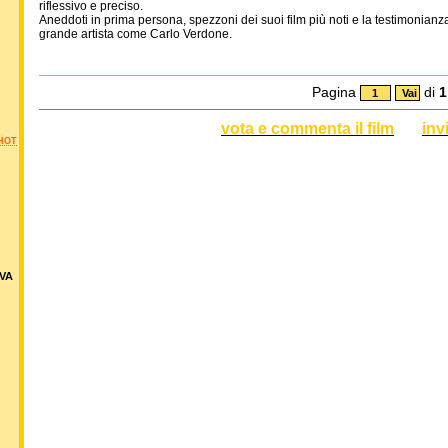
riflessivo e preciso.
Aneddoti in prima persona, spezzoni dei suoi film più noti e la testimonianza
grande artista come Carlo Verdone.
Pagina
di
1
vota e commenta il film
inv
HOT
VA