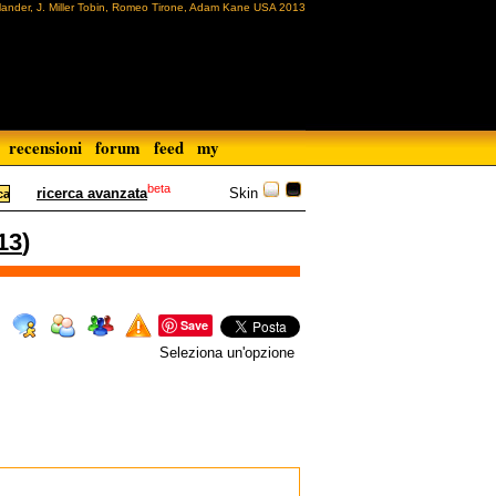
dlander, J. Miller Tobin, Romeo Tirone, Adam Kane USA 2013
recensioni
forum
feed
my
beta
Skin
ricerca avanzata
13
)
Save
Seleziona un'opzione