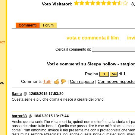
Voto Visitatori:
8,2
Commenti
Forum
vota e commenta il film
inv
HOT
Cerca il commento di:
Voti e commenti su Sleepy hollow - stagione
Pagina
di
1
Commenti:
Tutti
|
|
Con risposte
|
Con nuove risposte d
VA
Samu
@ 12/08/2015 17:53:20
Questa serie è più che ottima e riesce a creare dei brividi
horror83
@ 18/03/2015 13:17:44
Anche questa serie l'ho vista mesi fa, quindi non metterò tutta la storia e i 
posso ricordare tutto bene!!! Quello che posso dire è che mi è piaciuta mo
come il film omonimo, invece è nel presente ma con il protagonista che vien
testa mi ha sempre affascinata, poi anche queste storie di maledizioni, magia,