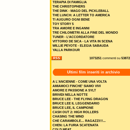
TERAPIA DI FAMIGLIA
THE CHRISTOPHERS
THE DINK - MAGO DEL PICKLEBALL
THE LUNCH: A LETTER TO AMERICA
TI AUGURO OGNI BENE
TOY STORY 5
TRA AMORE E INGANNI
TRE CHILOMETRI ALLA FINE DEL MONDO
TUNER - L’ACCORDATORE
VITTORIO DE SICA - LA VITA IN SCENA
WILLIE PEYOTE - ELEGIA SABAUDA
YALLA PARKOUR
1073251
commenti su
53872
Ultimi film inseriti in archivio
A L'ANCIENNE - COME UNA VOLTA
AMIAMOCI FINCHE' SIAMO VIVI
AMORE E PASSIONE A SYLT
BRIVIDI NELLA NOTTE
BRUCE LEE - THE FLYING DRAGON
BRUCE LEE IL LEGGENDARIO
BRUCE LEE, IL CAMPIONE
CASH OUT 2: HIGH ROLLERS
CHASING THE WIND
CHE CARAMBOLE… RAGAZZI!!!...
CHEN: LA FURIA SCATENATA
COLD MEAT