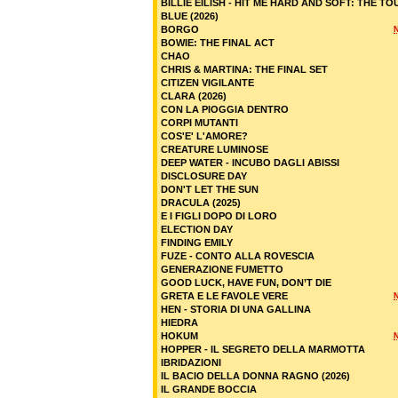
BILLIE EILISH - HIT ME HARD AND SOFT: THE TO
BLUE (2026)
BORGO
BOWIE: THE FINAL ACT
CHAO
CHRIS & MARTINA: THE FINAL SET
CITIZEN VIGILANTE
CLARA (2026)
CON LA PIOGGIA DENTRO
CORPI MUTANTI
COS'E' L'AMORE?
CREATURE LUMINOSE
DEEP WATER - INCUBO DAGLI ABISSI
DISCLOSURE DAY
DON'T LET THE SUN
DRACULA (2025)
E I FIGLI DOPO DI LORO
ELECTION DAY
FINDING EMILY
FUZE - CONTO ALLA ROVESCIA
GENERAZIONE FUMETTO
GOOD LUCK, HAVE FUN, DON’T DIE
GRETA E LE FAVOLE VERE
HEN - STORIA DI UNA GALLINA
HIEDRA
HOKUM
HOPPER - IL SEGRETO DELLA MARMOTTA
IBRIDAZIONI
IL BACIO DELLA DONNA RAGNO (2026)
IL GRANDE BOCCIA