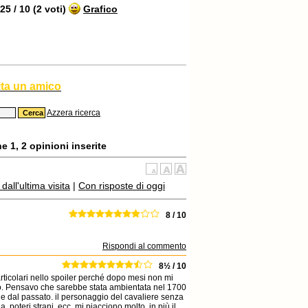
5 / 10 (2 voti)
Grafico
ita un amico
Azzera ricerca
 1, 2 opinioni inserite
all'ultima visita
|
Con risposte di oggi
8 / 10
Rispondi al commento
8½ / 10
particolari nello spoiler perché dopo mesi non mi
lto. Pensavo che sarebbe stata ambientata nel 1700
e dal passato. il personaggio del cavaliere senza
 poteri strani, ecc. mi piacciono molto, in più il