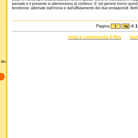
passato e il presente si alterneranno di continuo. E' sul genere horror quin
tenebrose, alternate dall'ironia e dall'affiatamento dei due protagonisti. Belli
Pagina
di
1
vota e commenta il film
inv
film