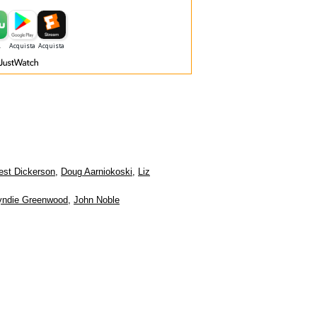
est Dickerson
,
Doug Aarniokoski
,
Liz
yndie Greenwood
,
John Noble