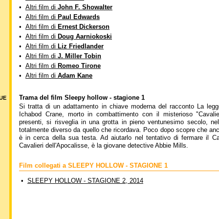
•
Altri film di
John F. Showalter
•
Altri film di
Paul Edwards
•
Altri film di
Ernest Dickerson
•
Altri film di
Doug Aarniokoski
•
Altri film di
Liz Friedlander
•
Altri film di
J. Miller Tobin
•
Altri film di
Romeo Tirone
•
Altri film di
Adam Kane
Trama del film Sleepy hollow - stagione 1
DUE
Si tratta di un adattamento in chiave moderna del racconto La legg
Ichabod Crane, morto in combattimento con il misterioso "Cavalie
presenti, si risveglia in una grotta in pieno ventunesimo secolo, n
totalmente diverso da quello che ricordava. Poco dopo scopre che anch
è in cerca della sua testa. Ad aiutarlo nel tentativo di fermare il C
Cavalieri dell'Apocalisse, è la giovane detective Abbie Mills.
Film collegati a SLEEPY HOLLOW - STAGIONE 1
•
SLEEPY HOLLOW - STAGIONE 2, 2014