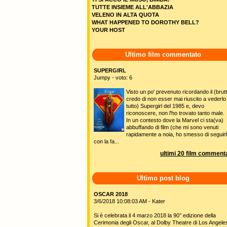
TUTTE INSIEME ALL'ABBAZIA
VELENO IN ALTA QUOTA
WHAT HAPPENED TO DOROTHY BELL?
YOUR HOST
Ultimo film commentato
SUPERGIRL
Jumpy - voto: 6
Visto un po' prevenuto ricordando il (brutt
credo di non esser mai riuscito a vederlo
tutto) Supergirl del 1985 e, devo
riconoscere, non l'ho trovato tanto male.
In un contesto dove la Marvel ci sta(va)
abbuffando di film (che mi sono venuti
rapidamente a noia, ho smesso di seguirl
con la fa...
ultimi 20 film commenta
Ultimo post blog
OSCAR 2018
3/6/2018 10:08:03 AM - Kater
Si è celebrata il 4 marzo 2018 la 90° edizione della
Cerimonia degli Oscar, al Dolby Theatre di Los Angele