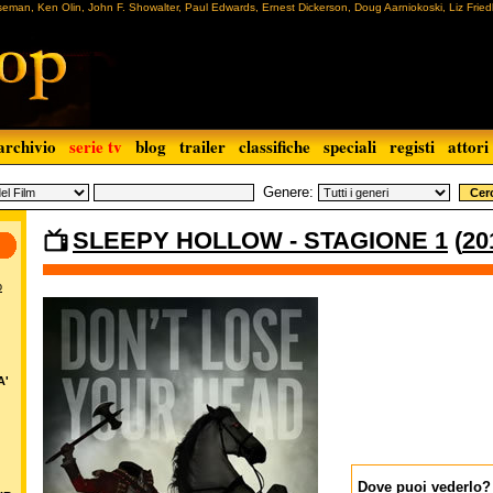
seman, Ken Olin, John F. Showalter, Paul Edwards, Ernest Dickerson, Doug Aarniokoski, Liz Frie
archivio
serie tv
blog
trailer
classifiche
speciali
registi
attori
Genere:
SLEEPY HOLLOW - STAGIONE 1
(
20
o
A'
Dove puoi vederlo?