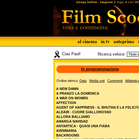
sleepy hollow - stagione 1
regia di Len Wi
al cinema
in tv
anteprime
Ciao Paul!
Ricerca veloce:
In programmazione
Ordine elenco:
Data
Media voti
Commenti
Alfabetic
A NEW DAWN
A PRANZO LA DOMENICA
A WAR ON WOMEN
AFFECTION
AGENT OF HAPPINESS - IL BHUTAN E LA FELICIT
ALDAIR - CUORE GIALLOROSSO
ALLORA BALLIAMO
AMARGA NAVIDAD
ANTARTICA - QUASI UNA FIABA
AVEMMARIA
BACKROOMS