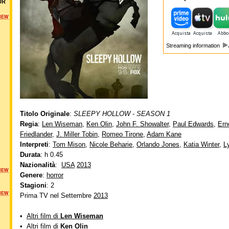
UR
NEW
Streaming information
Titolo Originale
:
SLEEPY HOLLOW - SEASON 1
Regia
:
Len Wiseman
,
Ken Olin
,
John F. Showalter
,
Paul Edwards
,
Ern
Friedlander
,
J. Miller Tobin
,
Romeo Tirone
,
Adam Kane
Interpreti
:
Tom Mison
,
Nicole Beharie
,
Orlando Jones
,
Katia Winter
,
L
Durata
: h 0.45
Nazionalità
:
USA
2013
NEW
Genere
:
horror
Stagioni
: 2
NEW
Prima TV nel Settembre
2013
•
Altri film di
Len Wiseman
•
Altri film di
Ken Olin