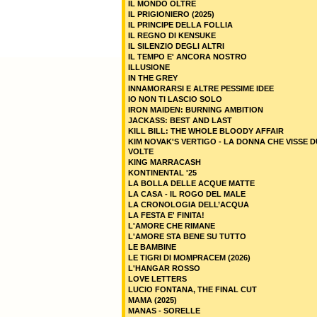
IL MONDO OLTRE
IL PRIGIONIERO (2025)
IL PRINCIPE DELLA FOLLIA
IL REGNO DI KENSUKE
IL SILENZIO DEGLI ALTRI
IL TEMPO E' ANCORA NOSTRO
ILLUSIONE
IN THE GREY
INNAMORARSI E ALTRE PESSIME IDEE
IO NON TI LASCIO SOLO
IRON MAIDEN: BURNING AMBITION
JACKASS: BEST AND LAST
KILL BILL: THE WHOLE BLOODY AFFAIR
KIM NOVAK'S VERTIGO - LA DONNA CHE VISSE 
VOLTE
KING MARRACASH
KONTINENTAL '25
LA BOLLA DELLE ACQUE MATTE
LA CASA - IL ROGO DEL MALE
LA CRONOLOGIA DELL’ACQUA
LA FESTA E' FINITA!
L'AMORE CHE RIMANE
L'AMORE STA BENE SU TUTTO
LE BAMBINE
LE TIGRI DI MOMPRACEM (2026)
L'HANGAR ROSSO
LOVE LETTERS
LUCIO FONTANA, THE FINAL CUT
MAMA (2025)
MANAS - SORELLE