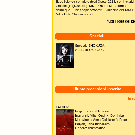
Ecco l'elenco completo degli Oscar 2018, con i relativi
vincitori (in grassetto). MIGLIOR FILM La forma
dell'acqua - The shape of water - Guillermo del Toro e 
Miles Dale Chiamami col t...
tutti i post del b
Speciali
Speciale SHOKUZAI
A cura di
The Gaunt
Ultime recensioni inserite
in s
FATHER
Regia: Tereza Nvotová
Interpreti: Milan Ondrík, Dominika
Moravkova, Anna Geislerová, Peter
Bebjak, Jana Bittnerova
Genere: drammatico