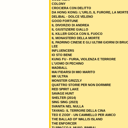
COLONY
CROCIERA CON DELITTO
DA HONG KONG: L'URLO, IL FURORE, LA MORT
DELIBAL - DOLCE VELENO
GOOD FORTUNE
IL DIVORZIO DI ANDREA
IL GIUSTIZIERE GIALLO
IL KILLER GIOCA CON IL FUOCO
IL MONASTERO DELLA MORTE
IL PADRINO CINESE E GLI ULTIMI GIORNI DI BRU
LEE
INFLUENCERS
IO STO BENE
KUNG FU - FURIA, VIOLENZA E TERRORE
L'UOMO DI PECHINO
MADBALL
MAI FIDARSI DI MIO MARITO
MK ULTRA
MONSTER GRIZZLY
QUATTRO STORIE PER NON DORMIRE
RED SPIRIT LAKE
SAVAGE HUNT
SHELTER (2014)
SING SING (2023)
SVANITA NEL NULLA
TAYANG: IL TERRORE DELLA CINA
TEO E ZODI' - UN CAMMELLO PER AMICO
THE BALLAD OF WALLIS ISLAND
THE ENFORCER
TI SPACCO IL MUSO, BIMBA!