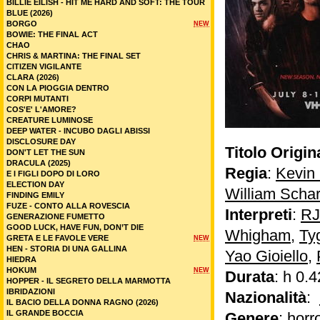
BILLIE EILISH - HIT ME HARD AND SOFT: THE TOUR
BLUE (2026)
BORGO
NEW
BOWIE: THE FINAL ACT
CHAO
CHRIS & MARTINA: THE FINAL SET
CITIZEN VIGILANTE
CLARA (2026)
CON LA PIOGGIA DENTRO
CORPI MUTANTI
COS'E' L'AMORE?
CREATURE LUMINOSE
DEEP WATER - INCUBO DAGLI ABISSI
DISCLOSURE DAY
Titolo Origin
DON'T LET THE SUN
DRACULA (2025)
Regia
:
Kevin
E I FIGLI DOPO DI LORO
ELECTION DAY
William Schar
FINDING EMILY
FUZE - CONTO ALLA ROVESCIA
Interpreti
:
RJ
GENERAZIONE FUMETTO
GOOD LUCK, HAVE FUN, DON’T DIE
Whigham
,
Ty
GRETA E LE FAVOLE VERE
NEW
HEN - STORIA DI UNA GALLINA
Yao Gioiello
,
HIEDRA
HOKUM
NEW
Durata
: h 0.4
HOPPER - IL SEGRETO DELLA MARMOTTA
IBRIDAZIONI
Nazionalità
:
IL BACIO DELLA DONNA RAGNO (2026)
IL GRANDE BOCCIA
Genere
:
horr