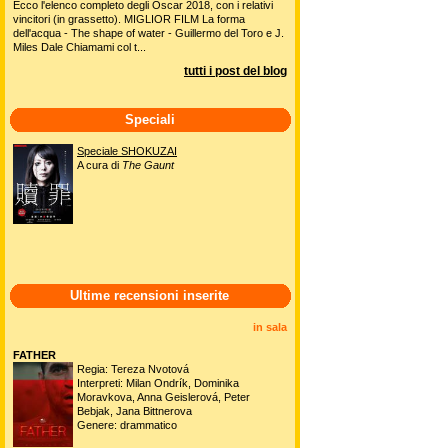
Ecco l'elenco completo degli Oscar 2018, con i relativi
vincitori (in grassetto). MIGLIOR FILM La forma
dell'acqua - The shape of water - Guillermo del Toro e J.
Miles Dale Chiamami col t...
tutti i post del blog
Speciali
Speciale SHOKUZAI
A cura di
The Gaunt
Ultime recensioni inserite
in sala
FATHER
Regia: Tereza Nvotová
Interpreti: Milan Ondrík, Dominika
Moravkova, Anna Geislerová, Peter
Bebjak, Jana Bittnerova
Genere: drammatico