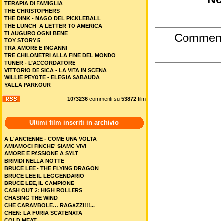
TERAPIA DI FAMIGLIA
THE CHRISTOPHERS
THE DINK - MAGO DEL PICKLEBALL
THE LUNCH: A LETTER TO AMERICA
TI AUGURO OGNI BENE
Commen
TOY STORY 5
TRA AMORE E INGANNI
TRE CHILOMETRI ALLA FINE DEL MONDO
TUNER - L’ACCORDATORE
VITTORIO DE SICA - LA VITA IN SCENA
WILLIE PEYOTE - ELEGIA SABAUDA
YALLA PARKOUR
1073236
commenti su
53872
film
Ultimi film inseriti in archivio
A L'ANCIENNE - COME UNA VOLTA
AMIAMOCI FINCHE' SIAMO VIVI
AMORE E PASSIONE A SYLT
BRIVIDI NELLA NOTTE
BRUCE LEE - THE FLYING DRAGON
BRUCE LEE IL LEGGENDARIO
BRUCE LEE, IL CAMPIONE
CASH OUT 2: HIGH ROLLERS
CHASING THE WIND
CHE CARAMBOLE… RAGAZZI!!!...
CHEN: LA FURIA SCATENATA
COLD MEAT