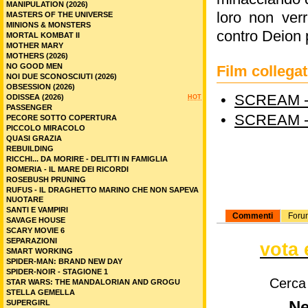
MANIPULATION (2026)
loro non verr
MASTERS OF THE UNIVERSE
MINIONS & MONSTERS
contro Deion p
MORTAL KOMBAT II
MOTHER MARY
MOTHERS (2026)
NO GOOD MEN
Film colleg
NOI DUE SCONOSCIUTI (2026)
OBSESSION (2026)
•
SCREAM -
ODISSEA (2026)
HOT
PASSENGER
•
SCREAM -
PECORE SOTTO COPERTURA
PICCOLO MIRACOLO
QUASI GRAZIA
REBUILDING
RICCHI... DA MORIRE - DELITTI IN FAMIGLIA
ROMERIA - IL MARE DEI RICORDI
ROSEBUSH PRUNING
RUFUS - IL DRAGHETTO MARINO CHE NON SAPEVA
NUOTARE
SANTI E VAMPIRI
Commenti
Foru
SAVAGE HOUSE
SCARY MOVIE 6
SEPARAZIONI
vota 
SMART WORKING
SPIDER-MAN: BRAND NEW DAY
SPIDER-NOIR - STAGIONE 1
Cerca
STAR WARS: THE MANDALORIAN AND GROGU
STELLA GEMELLA
Ne
SUPERGIRL