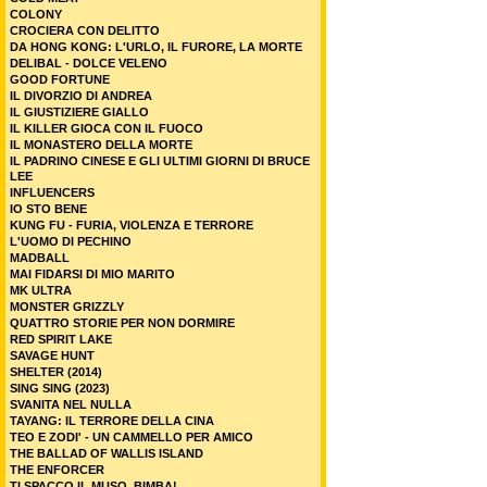
COLONY
CROCIERA CON DELITTO
DA HONG KONG: L'URLO, IL FURORE, LA MORTE
DELIBAL - DOLCE VELENO
GOOD FORTUNE
IL DIVORZIO DI ANDREA
IL GIUSTIZIERE GIALLO
IL KILLER GIOCA CON IL FUOCO
IL MONASTERO DELLA MORTE
IL PADRINO CINESE E GLI ULTIMI GIORNI DI BRUCE
LEE
INFLUENCERS
IO STO BENE
KUNG FU - FURIA, VIOLENZA E TERRORE
L'UOMO DI PECHINO
MADBALL
MAI FIDARSI DI MIO MARITO
MK ULTRA
MONSTER GRIZZLY
QUATTRO STORIE PER NON DORMIRE
RED SPIRIT LAKE
SAVAGE HUNT
SHELTER (2014)
SING SING (2023)
SVANITA NEL NULLA
TAYANG: IL TERRORE DELLA CINA
TEO E ZODI' - UN CAMMELLO PER AMICO
THE BALLAD OF WALLIS ISLAND
THE ENFORCER
TI SPACCO IL MUSO, BIMBA!