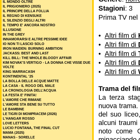
IL MONDO OLTRE
IL PRIGIONIERO (2025)
Stagioni
: 3
IL PRINCIPE DELLA FOLLIA
Prima TV nel
IL REGNO DI KENSUKE
IL SILENZIO DEGLI ALTRI
IL TEMPO E' ANCORA NOSTRO
ILLUSIONE
•
Altri film di
IN THE GREY
INNAMORARSI E ALTRE PESSIME IDEE
•
Altri film di
IO NON TI LASCIO SOLO
IRON MAIDEN: BURNING AMBITION
•
Altri film di
JACKASS: BEST AND LAST
KILL BILL: THE WHOLE BLOODY AFFAIR
•
Altri film di
KIM NOVAK'S VERTIGO - LA DONNA CHE VISSE DUE
VOLTE
•
Altri film di
KING MARRACASH
KONTINENTAL '25
LA BOLLA DELLE ACQUE MATTE
LA CASA - IL ROGO DEL MALE
Trama del fi
LA CRONOLOGIA DELL’ACQUA
LA FESTA E' FINITA!
La terza sta
L'AMORE CHE RIMANE
nuova trama. 
L'AMORE STA BENE SU TUTTO
LE BAMBINE
del suo liceo
LE TIGRI DI MOMPRACEM (2026)
L'HANGAR ROSSO
alcuni traumi
LOVE LETTERS
LUCIO FONTANA, THE FINAL CUT
noto come Gh
MAMA (2025)
MANAS - SORELLE
minacciando d