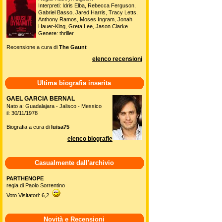
Interpreti: Idris Elba, Rebecca Ferguson,
Gabriel Basso, Jared Harris, Tracy Letts,
Anthony Ramos, Moses Ingram, Jonah
Hauer-King, Greta Lee, Jason Clarke
Genere: thriller
Recensione a cura di
The Gaunt
elenco recensioni
Ultima biografia inserita
GAEL GARCIA BERNAL
Nato a: Guadalajara - Jalisco - Messico
il: 30/11/1978
Biografia a cura di
luisa75
elenco biografie
Casualmente dall'archivio
PARTHENOPE
regia di Paolo Sorrentino
Voto Visitatori: 6,2
Novità e Recensioni