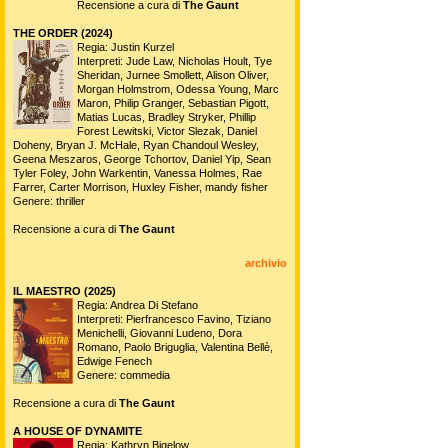
Recensione a cura di
The Gaunt
THE ORDER (2024)
Regia: Justin Kurzel
Interpreti: Jude Law, Nicholas Hoult, Tye
Sheridan, Jurnee Smollett, Alison Oliver,
Morgan Holmstrom, Odessa Young, Marc
Maron, Philip Granger, Sebastian Pigott,
Matias Lucas, Bradley Stryker, Phillip
Forest Lewitski, Victor Slezak, Daniel
Doheny, Bryan J. McHale, Ryan Chandoul Wesley,
Geena Meszaros, George Tchortov, Daniel Yip, Sean
Tyler Foley, John Warkentin, Vanessa Holmes, Rae
Farrer, Carter Morrison, Huxley Fisher, mandy fisher
Genere: thriller
Recensione a cura di
The Gaunt
archivio
IL MAESTRO (2025)
Regia: Andrea Di Stefano
Interpreti: Pierfrancesco Favino, Tiziano
Menichelli, Giovanni Ludeno, Dora
Romano, Paolo Briguglia, Valentina Bellè,
Edwige Fenech
Genere: commedia
Recensione a cura di
The Gaunt
A HOUSE OF DYNAMITE
Regia: Kathryn Bigelow