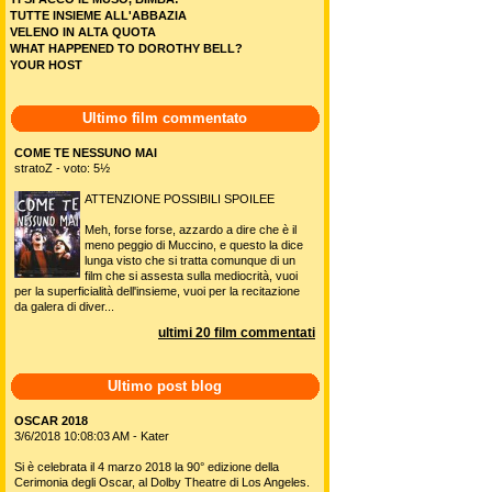
TUTTE INSIEME ALL'ABBAZIA
VELENO IN ALTA QUOTA
WHAT HAPPENED TO DOROTHY BELL?
YOUR HOST
Ultimo film commentato
COME TE NESSUNO MAI
stratoZ - voto: 5½
ATTENZIONE POSSIBILI SPOILEE
Meh, forse forse, azzardo a dire che è il
meno peggio di Muccino, e questo la dice
lunga visto che si tratta comunque di un
film che si assesta sulla mediocrità, vuoi
per la superficialità dell'insieme, vuoi per la recitazione
da galera di diver...
ultimi 20 film commentati
Ultimo post blog
OSCAR 2018
3/6/2018 10:08:03 AM - Kater
Si è celebrata il 4 marzo 2018 la 90° edizione della
Cerimonia degli Oscar, al Dolby Theatre di Los Angeles.