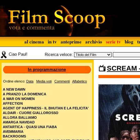
al cinema
in tv
anteprime
archivio
serie tv
blog
t
Ciao Paul!
Ricerca veloce:
SCREAM -
In programmazione
Ordine elenco:
Data
Media voti
Commenti
Alfabetico
A NEW DAWN
A PRANZO LA DOMENICA
A WAR ON WOMEN
AFFECTION
AGENT OF HAPPINESS - IL BHUTAN E LA FELICITA'
ALDAIR - CUORE GIALLOROSSO
ALLORA BALLIAMO
AMARGA NAVIDAD
ANTARTICA - QUASI UNA FIABA
AVEMMARIA
BACKROOMS