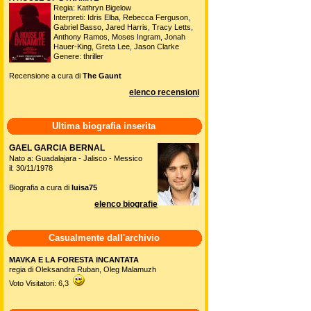
Regia: Kathryn Bigelow
Interpreti: Idris Elba, Rebecca Ferguson,
Gabriel Basso, Jared Harris, Tracy Letts,
Anthony Ramos, Moses Ingram, Jonah
Hauer-King, Greta Lee, Jason Clarke
Genere: thriller
Recensione a cura di
The Gaunt
elenco recensioni
Ultima biografia inserita
GAEL GARCIA BERNAL
Nato a: Guadalajara - Jalisco - Messico
il: 30/11/1978
Biografia a cura di
luisa75
elenco biografie
Casualmente dall'archivio
MAVKA E LA FORESTA INCANTATA
regia di Oleksandra Ruban, Oleg Malamuzh
Voto Visitatori: 6,3