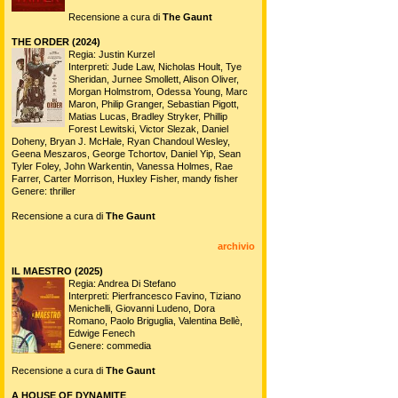
Recensione a cura di
The Gaunt
THE ORDER (2024)
Regia: Justin Kurzel
Interpreti: Jude Law, Nicholas Hoult, Tye
Sheridan, Jurnee Smollett, Alison Oliver,
Morgan Holmstrom, Odessa Young, Marc
Maron, Philip Granger, Sebastian Pigott,
Matias Lucas, Bradley Stryker, Phillip
Forest Lewitski, Victor Slezak, Daniel
Doheny, Bryan J. McHale, Ryan Chandoul Wesley,
Geena Meszaros, George Tchortov, Daniel Yip, Sean
Tyler Foley, John Warkentin, Vanessa Holmes, Rae
Farrer, Carter Morrison, Huxley Fisher, mandy fisher
Genere: thriller
Recensione a cura di
The Gaunt
archivio
IL MAESTRO (2025)
Regia: Andrea Di Stefano
Interpreti: Pierfrancesco Favino, Tiziano
Menichelli, Giovanni Ludeno, Dora
Romano, Paolo Briguglia, Valentina Bellè,
Edwige Fenech
Genere: commedia
Recensione a cura di
The Gaunt
A HOUSE OF DYNAMITE