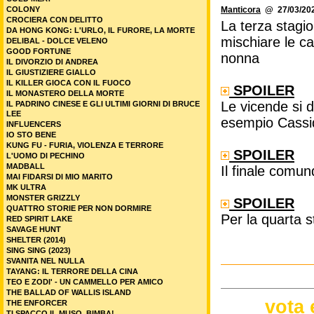
Manticora
@ 27/03/202
COLONY
CROCIERA CON DELITTO
La terza stagi
DA HONG KONG: L'URLO, IL FURORE, LA MORTE
mischiare le ca
DELIBAL - DOLCE VELENO
GOOD FORTUNE
nonna
IL DIVORZIO DI ANDREA
IL GIUSTIZIERE GIALLO
IL KILLER GIOCA CON IL FUOCO
SPOILER
IL MONASTERO DELLA MORTE
Le vicende si 
IL PADRINO CINESE E GLI ULTIMI GIORNI DI BRUCE
LEE
esempio Cassi
INFLUENCERS
IO STO BENE
KUNG FU - FURIA, VIOLENZA E TERRORE
SPOILER
L'UOMO DI PECHINO
MADBALL
Il finale comu
MAI FIDARSI DI MIO MARITO
MK ULTRA
MONSTER GRIZZLY
SPOILER
QUATTRO STORIE PER NON DORMIRE
Per la quarta s
RED SPIRIT LAKE
SAVAGE HUNT
SHELTER (2014)
SING SING (2023)
SVANITA NEL NULLA
TAYANG: IL TERRORE DELLA CINA
TEO E ZODI' - UN CAMMELLO PER AMICO
THE BALLAD OF WALLIS ISLAND
vota 
THE ENFORCER
TI SPACCO IL MUSO, BIMBA!