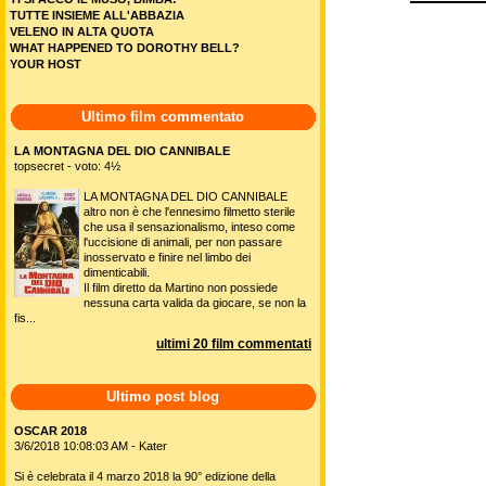
TUTTE INSIEME ALL'ABBAZIA
VELENO IN ALTA QUOTA
WHAT HAPPENED TO DOROTHY BELL?
YOUR HOST
Ultimo film commentato
LA MONTAGNA DEL DIO CANNIBALE
topsecret - voto: 4½
LA MONTAGNA DEL DIO CANNIBALE
altro non è che l'ennesimo filmetto sterile
che usa il sensazionalismo, inteso come
l'uccisione di animali, per non passare
inosservato e finire nel limbo dei
dimenticabili.
Il film diretto da Martino non possiede
nessuna carta valida da giocare, se non la
fis...
ultimi 20 film commentati
Ultimo post blog
OSCAR 2018
3/6/2018 10:08:03 AM - Kater
Si è celebrata il 4 marzo 2018 la 90° edizione della