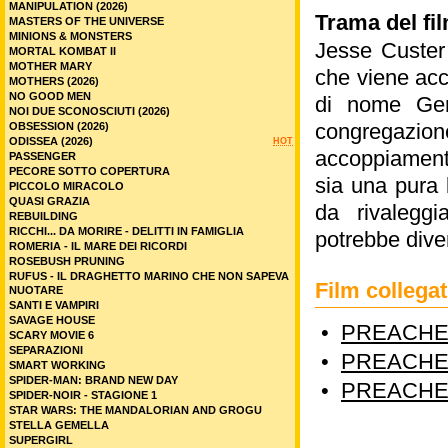
MANIPULATION (2026)
Trama del fi
MASTERS OF THE UNIVERSE
MINIONS & MONSTERS
Jesse Custer 
MORTAL KOMBAT II
MOTHER MARY
che viene acc
MOTHERS (2026)
NO GOOD MEN
di nome Gen
NOI DUE SCONOSCIUTI (2026)
congregazion
OBSESSION (2026)
ODISSEA (2026)
HOT
accoppiament
PASSENGER
PECORE SOTTO COPERTURA
sia una pura 
PICCOLO MIRACOLO
QUASI GRAZIA
da rivaleggi
REBUILDING
RICCHI... DA MORIRE - DELITTI IN FAMIGLIA
potrebbe diven
ROMERIA - IL MARE DEI RICORDI
ROSEBUSH PRUNING
RUFUS - IL DRAGHETTO MARINO CHE NON SAPEVA
Film colleg
NUOTARE
SANTI E VAMPIRI
SAVAGE HOUSE
•
PREACHER
SCARY MOVIE 6
SEPARAZIONI
•
PREACHER
SMART WORKING
SPIDER-MAN: BRAND NEW DAY
•
PREACHER
SPIDER-NOIR - STAGIONE 1
STAR WARS: THE MANDALORIAN AND GROGU
STELLA GEMELLA
SUPERGIRL