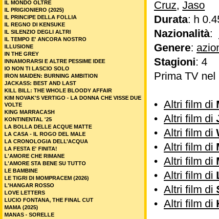
Cruz
,
Jaso
IL MONDO OLTRE
IL PRIGIONIERO (2025)
Durata
: h 0.4
IL PRINCIPE DELLA FOLLIA
IL REGNO DI KENSUKE
Nazionalità
:
IL SILENZIO DEGLI ALTRI
IL TEMPO E' ANCORA NOSTRO
Genere
:
azio
ILLUSIONE
IN THE GREY
Stagioni
: 4
INNAMORARSI E ALTRE PESSIME IDEE
IO NON TI LASCIO SOLO
Prima TV nel
IRON MAIDEN: BURNING AMBITION
JACKASS: BEST AND LAST
KILL BILL: THE WHOLE BLOODY AFFAIR
KIM NOVAK'S VERTIGO - LA DONNA CHE VISSE DUE
•
Altri film di
VOLTE
KING MARRACASH
•
Altri film di
KONTINENTAL '25
LA BOLLA DELLE ACQUE MATTE
•
Altri film di
LA CASA - IL ROGO DEL MALE
LA CRONOLOGIA DELL’ACQUA
•
Altri film di
LA FESTA E' FINITA!
L'AMORE CHE RIMANE
•
Altri film di
L'AMORE STA BENE SU TUTTO
LE BAMBINE
•
Altri film di
LE TIGRI DI MOMPRACEM (2026)
L'HANGAR ROSSO
•
Altri film di
LOVE LETTERS
LUCIO FONTANA, THE FINAL CUT
•
Altri film di
MAMA (2025)
MANAS - SORELLE