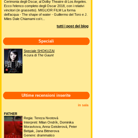
Cerimonia degli Oscar, al Dolby Theatre di Los Angeles.
Ecco l'elenco completo degli Oscar 2018, con i relativi
vincitori (in grassetto). MIGLIOR FILM La forma
dell'acqua - The shape of water - Guillermo del Toro e J.
Miles Dale Chiamami col t...
tutti i post del blog
Speciali
Speciale SHOKUZAI
A cura di
The Gaunt
Ultime recensioni inserite
in sala
FATHER
Regia: Tereza Nvotová
Interpreti: Milan Ondrík, Dominika
Moravkova, Anna Geislerová, Peter
Bebjak, Jana Bittnerova
Genere: drammatico