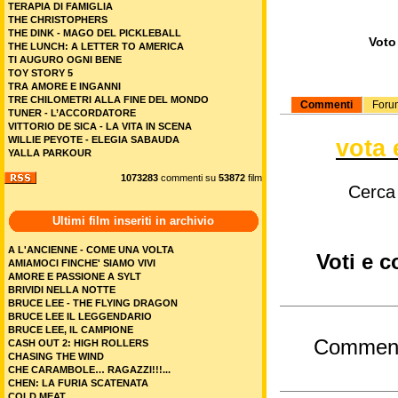
TERAPIA DI FAMIGLIA
THE CHRISTOPHERS
THE DINK - MAGO DEL PICKLEBALL
Voto 
THE LUNCH: A LETTER TO AMERICA
TI AUGURO OGNI BENE
TOY STORY 5
TRA AMORE E INGANNI
TRE CHILOMETRI ALLA FINE DEL MONDO
Commenti
Foru
TUNER - L’ACCORDATORE
VITTORIO DE SICA - LA VITA IN SCENA
vota 
WILLIE PEYOTE - ELEGIA SABAUDA
YALLA PARKOUR
1073283
commenti su
53872
film
Cerca
Ultimi film inseriti in archivio
A L'ANCIENNE - COME UNA VOLTA
Voti e c
AMIAMOCI FINCHE' SIAMO VIVI
AMORE E PASSIONE A SYLT
BRIVIDI NELLA NOTTE
BRUCE LEE - THE FLYING DRAGON
BRUCE LEE IL LEGGENDARIO
BRUCE LEE, IL CAMPIONE
Commen
CASH OUT 2: HIGH ROLLERS
CHASING THE WIND
CHE CARAMBOLE… RAGAZZI!!!...
CHEN: LA FURIA SCATENATA
COLD MEAT