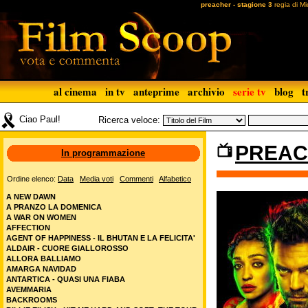
preacher - stagione 3
regia di Mi
al cinema
in tv
anteprime
archivio
serie tv
blog
t
Ciao Paul!
Ricerca veloce:
PREAC
In programmazione
Ordine elenco:
Data
Media voti
Commenti
Alfabetico
A NEW DAWN
A PRANZO LA DOMENICA
A WAR ON WOMEN
AFFECTION
AGENT OF HAPPINESS - IL BHUTAN E LA FELICITA'
ALDAIR - CUORE GIALLOROSSO
ALLORA BALLIAMO
AMARGA NAVIDAD
ANTARTICA - QUASI UNA FIABA
AVEMMARIA
BACKROOMS