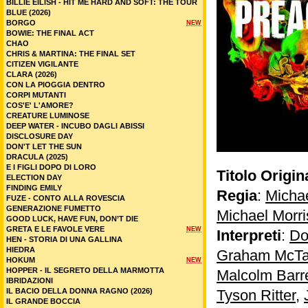
BILLIE EILISH - HIT ME HARD AND SOFT: THE TOUR
BLUE (2026)
BORGO
NEW
BOWIE: THE FINAL ACT
CHAO
CHRIS & MARTINA: THE FINAL SET
CITIZEN VIGILANTE
CLARA (2026)
CON LA PIOGGIA DENTRO
CORPI MUTANTI
COS'E' L'AMORE?
CREATURE LUMINOSE
DEEP WATER - INCUBO DAGLI ABISSI
DISCLOSURE DAY
DON'T LET THE SUN
DRACULA (2025)
E I FIGLI DOPO DI LORO
Titolo Origin
ELECTION DAY
FINDING EMILY
Regia
:
Michae
FUZE - CONTO ALLA ROVESCIA
GENERAZIONE FUMETTO
Michael Morri
GOOD LUCK, HAVE FUN, DON’T DIE
GRETA E LE FAVOLE VERE
NEW
Interpreti
:
Do
HEN - STORIA DI UNA GALLINA
HIEDRA
Graham McTa
HOKUM
NEW
HOPPER - IL SEGRETO DELLA MARMOTTA
Malcolm Barre
IBRIDAZIONI
IL BACIO DELLA DONNA RAGNO (2026)
Tyson Ritter
,
IL GRANDE BOCCIA