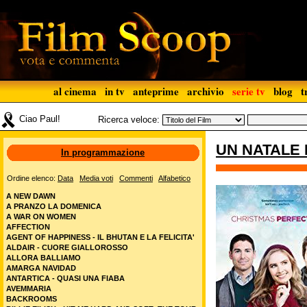
al cinema
in tv
anteprime
archivio
serie tv
blog
t
Ciao Paul!
Ricerca veloce:
UN NATALE
In programmazione
Ordine elenco:
Data
Media voti
Commenti
Alfabetico
A NEW DAWN
A PRANZO LA DOMENICA
A WAR ON WOMEN
AFFECTION
AGENT OF HAPPINESS - IL BHUTAN E LA FELICITA'
ALDAIR - CUORE GIALLOROSSO
ALLORA BALLIAMO
AMARGA NAVIDAD
ANTARTICA - QUASI UNA FIABA
AVEMMARIA
BACKROOMS