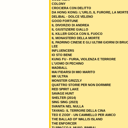
COLONY
CROCIERA CON DELITTO
DA HONG KONG: L'URLO, IL FURORE, LA MORT
DELIBAL - DOLCE VELENO
GOOD FORTUNE
IL DIVORZIO DI ANDREA
IL GIUSTIZIERE GIALLO
IL KILLER GIOCA CON IL FUOCO
IL MONASTERO DELLA MORTE
IL PADRINO CINESE E GLI ULTIMI GIORNI DI BRU
LEE
INFLUENCERS
IO STO BENE
KUNG FU - FURIA, VIOLENZA E TERRORE
L'UOMO DI PECHINO
MADBALL
MAI FIDARSI DI MIO MARITO
MK ULTRA
MONSTER GRIZZLY
QUATTRO STORIE PER NON DORMIRE
RED SPIRIT LAKE
SAVAGE HUNT
SHELTER (2014)
SING SING (2023)
SVANITA NEL NULLA
TAYANG: IL TERRORE DELLA CINA
TEO E ZODI' - UN CAMMELLO PER AMICO
THE BALLAD OF WALLIS ISLAND
THE ENFORCER
TI SPACCO IL MUSO, BIMBA!