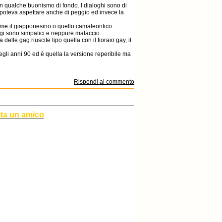
 qualche buonismo di fondo. I dialoghi sono di
 poteva aspettare anche di peggio ed invece la
ome il giapponesino o quello camaleontico
gi sono simpatici e neppure malaccio.
elle gag riuscite tipo quella con il fioraio gay, il
egli anni 90 ed è quella la versione reperibile ma
Rispondi al commento
ita un amico