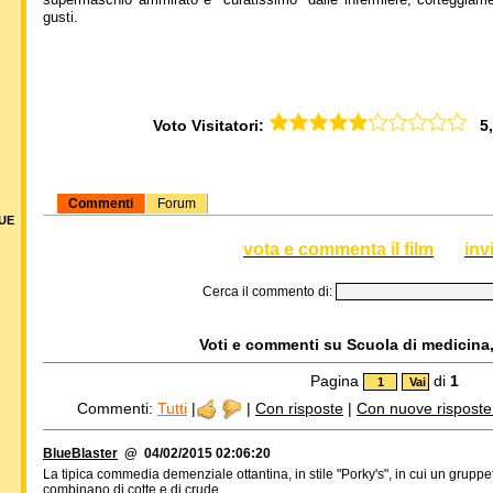
gusti.
Voto Visitatori:
5,0
Commenti
Forum
DUE
vota e commenta il film
inv
Cerca il commento di:
Voti e commenti su Scuola di medicina, 
Pagina
di
1
Commenti:
Tutti
|
|
Con risposte
|
Con nuove risposte d
BlueBlaster
@ 04/02/2015 02:06:20
La tipica commedia demenziale ottantina, in stile "Porky's", in cui un gruppe
combinano di cotte e di crude.