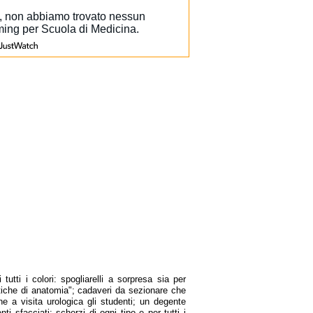
utti i colori: spogliarelli a sorpresa sia per
tiche di anatomia"; cadaveri da sezionare che
 a visita urologica gli studenti; un degente
 sfacciati; scherzi di ogni tipo e per tutti i