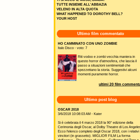
TUTTE INSIEME ALL'ABBAZIA
VELENO IN ALTA QUOTA
WHAT HAPPENED TO DOROTHY BELL?
YOUR HOST
Ultimo film commentato
HO CAMMINATO CON UNO ZOMBIE
Italo Disco - voto: 7
Riti vodoo e zombi vecchia maniera in
questo horror d'atmosfera, che lascia il
passo a situazioni sentimentali che
spezzettano la storia. Suggestivi alcuni
momenti puramente horror.
ultimi 20 film commenta
Ultimo post blog
OSCAR 2018
3/6/2018 10:08:03 AM - Kater
Si è celebrata il 4 marzo 2018 la 90° edizione della
Cerimonia degli Oscar, al Dolby Theatre di Los Angele
Ecco l'elenco completo degli Oscar 2018, con i relativi
vincitori (in grassetto). MIGLIOR FILM La forma
dell'acqua - The shape of water - Guillermo del Toro e 