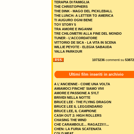
TERAPIA DI FAMIGLIA
THE CHRISTOPHERS
THE DINK - MAGO DEL PICKLEBALL
THE LUNCH: A LETTER TO AMERICA
TI AUGURO OGNI BENE
TOY STORY 5
TRA AMORE E INGANNI
TRE CHILOMETRI ALLA FINE DEL MONDO
TUNER - L’ACCORDATORE
VITTORIO DE SICA - LA VITA IN SCENA
WILLIE PEYOTE - ELEGIA SABAUDA
YALLA PARKOUR
1073236
commenti su
53872
Ultimi film inseriti in archivio
A L'ANCIENNE - COME UNA VOLTA
AMIAMOCI FINCHE' SIAMO VIVI
AMORE E PASSIONE A SYLT
BRIVIDI NELLA NOTTE
BRUCE LEE - THE FLYING DRAGON
BRUCE LEE IL LEGGENDARIO
BRUCE LEE, IL CAMPIONE
CASH OUT 2: HIGH ROLLERS
CHASING THE WIND
CHE CARAMBOLE… RAGAZZI!!!...
CHEN: LA FURIA SCATENATA
COLD MEAT