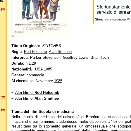
UR
NEW
Streaming information
Titolo Originale
:
STITCHES
Regia
:
Rod Holcomb
,
Alan Smithee
Interpreti
:
Parker Stevenson
,
Geoffrey Lewis
,
Brian Tochi
Durata
: h 1.29
Nazionalità
:
USA
1985
Genere
:
commedia
Al cinema nel Novembre
1985
•
Altri film di
Rod Holcomb
NEW
•
Altri film di
Alan Smithee
NEW
Trama del film Scuola di medicina
Nella scuola di medicina dell'università di Branford ne succedono di t
maschi che per femmine; studentesse molto disponibili a "lezioni pra
resuscitano tra lo sgomento generale; un omosessuale che sottopone
supermaschio ammirato e "curatissimo" dalle infermiere; corteggiamenti