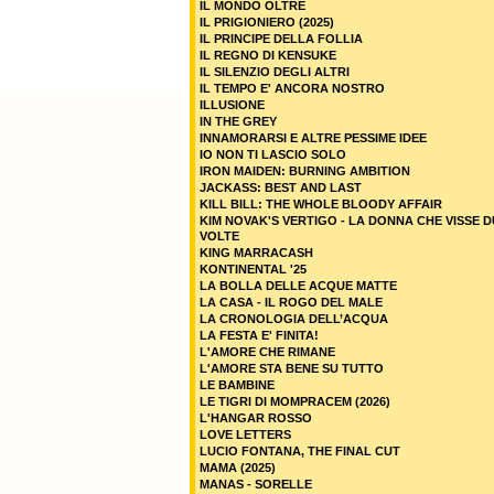
IL MONDO OLTRE
IL PRIGIONIERO (2025)
IL PRINCIPE DELLA FOLLIA
IL REGNO DI KENSUKE
IL SILENZIO DEGLI ALTRI
IL TEMPO E' ANCORA NOSTRO
ILLUSIONE
IN THE GREY
INNAMORARSI E ALTRE PESSIME IDEE
IO NON TI LASCIO SOLO
IRON MAIDEN: BURNING AMBITION
JACKASS: BEST AND LAST
KILL BILL: THE WHOLE BLOODY AFFAIR
KIM NOVAK'S VERTIGO - LA DONNA CHE VISSE 
VOLTE
KING MARRACASH
KONTINENTAL '25
LA BOLLA DELLE ACQUE MATTE
LA CASA - IL ROGO DEL MALE
LA CRONOLOGIA DELL’ACQUA
LA FESTA E' FINITA!
L'AMORE CHE RIMANE
L'AMORE STA BENE SU TUTTO
LE BAMBINE
LE TIGRI DI MOMPRACEM (2026)
L'HANGAR ROSSO
LOVE LETTERS
LUCIO FONTANA, THE FINAL CUT
MAMA (2025)
MANAS - SORELLE