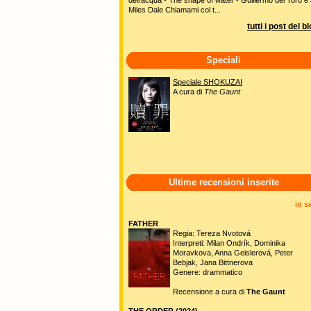
Miles Dale Chiamami col t...
tutti i post del b
Speciali
Speciale SHOKUZAI
A cura di
The Gaunt
Ultime recensioni inserite
in s
FATHER
Regia: Tereza Nvotová
Interpreti: Milan Ondrík, Dominika
Moravkova, Anna Geislerová, Peter
Bebjak, Jana Bittnerova
Genere: drammatico
Recensione a cura di
The Gaunt
THE ORDER (2024)