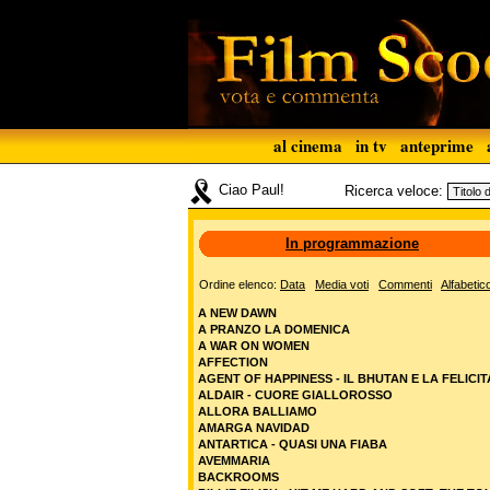
al cinema
in tv
anteprime
Ciao Paul!
Ricerca veloce:
In programmazione
Ordine elenco:
Data
Media voti
Commenti
Alfabetic
A NEW DAWN
A PRANZO LA DOMENICA
A WAR ON WOMEN
AFFECTION
AGENT OF HAPPINESS - IL BHUTAN E LA FELICIT
ALDAIR - CUORE GIALLOROSSO
ALLORA BALLIAMO
AMARGA NAVIDAD
ANTARTICA - QUASI UNA FIABA
AVEMMARIA
BACKROOMS