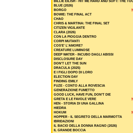
BILLIE EILISH - HIT ME HARD AND SOFT: THE TO
BLUE (2026)
BORGO
BOWIE: THE FINAL ACT
CHAO
CHRIS & MARTINA: THE FINAL SET
CITIZEN VIGILANTE
CLARA (2026)
CON LA PIOGGIA DENTRO
CORPI MUTANTI
COS'E' L'AMORE?
CREATURE LUMINOSE
DEEP WATER - INCUBO DAGLI ABISSI
DISCLOSURE DAY
DON'T LET THE SUN
DRACULA (2025)
E I FIGLI DOPO DI LORO
ELECTION DAY
FINDING EMILY
FUZE - CONTO ALLA ROVESCIA
GENERAZIONE FUMETTO
GOOD LUCK, HAVE FUN, DON’T DIE
GRETA E LE FAVOLE VERE
HEN - STORIA DI UNA GALLINA
HIEDRA
HOKUM
HOPPER - IL SEGRETO DELLA MARMOTTA
IBRIDAZIONI
IL BACIO DELLA DONNA RAGNO (2026)
IL GRANDE BOCCIA