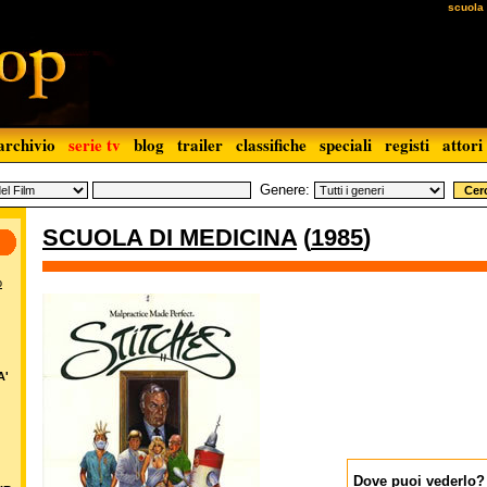
scuola
archivio
serie tv
blog
trailer
classifiche
speciali
registi
attori
Genere:
SCUOLA DI MEDICINA
(
1985
)
o
A'
Dove puoi vederlo?