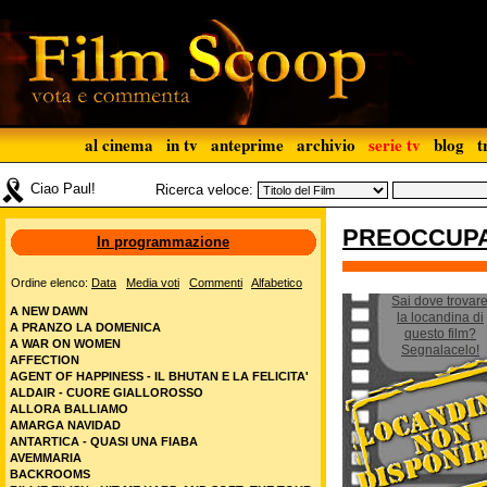
al cinema
in tv
anteprime
archivio
serie tv
blog
t
Ciao Paul!
Ricerca veloce:
PREOCCUPA
In programmazione
Ordine elenco:
Data
Media voti
Commenti
Alfabetico
Sai dove trovar
A NEW DAWN
la locandina di
A PRANZO LA DOMENICA
questo film?
A WAR ON WOMEN
Segnalacelo!
AFFECTION
AGENT OF HAPPINESS - IL BHUTAN E LA FELICITA'
ALDAIR - CUORE GIALLOROSSO
ALLORA BALLIAMO
AMARGA NAVIDAD
ANTARTICA - QUASI UNA FIABA
AVEMMARIA
BACKROOMS