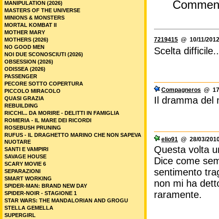
Commen
MANIPULATION (2026)
MASTERS OF THE UNIVERSE
MINIONS & MONSTERS
MORTAL KOMBAT II
MOTHER MARY
7219415
@ 10/11/2012
MOTHERS (2026)
NO GOOD MEN
Scelta difficile..
NOI DUE SCONOSCIUTI (2026)
OBSESSION (2026)
ODISSEA (2026)
PASSENGER
PECORE SOTTO COPERTURA
Compagneros
@ 17/
PICCOLO MIRACOLO
Il dramma del m
QUASI GRAZIA
REBUILDING
RICCHI... DA MORIRE - DELITTI IN FAMIGLIA
ROMERIA - IL MARE DEI RICORDI
ROSEBUSH PRUNING
RUFUS - IL DRAGHETTO MARINO CHE NON SAPEVA
elio91
@ 28/03/2010
NUOTARE
Questa volta un
SANTI E VAMPIRI
SAVAGE HOUSE
Dice come semp
SCARY MOVIE 6
sentimento tra
SEPARAZIONI
SMART WORKING
non mi ha dett
SPIDER-MAN: BRAND NEW DAY
raramente.
SPIDER-NOIR - STAGIONE 1
STAR WARS: THE MANDALORIAN AND GROGU
STELLA GEMELLA
SUPERGIRL