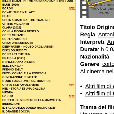
BILLIE EILISH - HIT ME HARD AND SOFT: THE TOUR
BLUE (2026)
Consulta l'elenc
BORGO
delle locandine
NEW
BOWIE: THE FINAL ACT
mancanti
CHAO
CHRIS & MARTINA: THE FINAL SET
CITIZEN VIGILANTE
Titolo Origin
CLARA (2026)
CON LA PIOGGIA DENTRO
Regia
:
Anton
CORPI MUTANTI
COS'E' L'AMORE?
Interpreti
:
An
CREATURE LUMINOSE
DEEP WATER - INCUBO DAGLI ABISSI
Durata
: h 0.0
DISCLOSURE DAY
DON'T LET THE SUN
Nazionalità
:
DRACULA (2025)
E I FIGLI DOPO DI LORO
Genere
:
cort
ELECTION DAY
FINDING EMILY
Al cinema ne
FUZE - CONTO ALLA ROVESCIA
GENERAZIONE FUMETTO
GOOD LUCK, HAVE FUN, DON’T DIE
•
Altri film di
GRETA E LE FAVOLE VERE
NEW
HEN - STORIA DI UNA GALLINA
•
Altri film di
HIEDRA
HOKUM
NEW
HOPPER - IL SEGRETO DELLA MARMOTTA
IBRIDAZIONI
Trama del fi
IL BACIO DELLA DONNA RAGNO (2026)
IL GRANDE BOCCIA