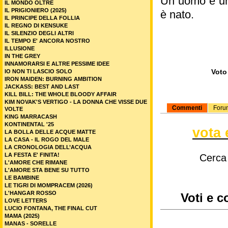
Un uomo e una
IL MONDO OLTRE
IL PRIGIONIERO (2025)
è nato.
IL PRINCIPE DELLA FOLLIA
IL REGNO DI KENSUKE
IL SILENZIO DEGLI ALTRI
IL TEMPO E' ANCORA NOSTRO
ILLUSIONE
IN THE GREY
INNAMORARSI E ALTRE PESSIME IDEE
Voto 
IO NON TI LASCIO SOLO
IRON MAIDEN: BURNING AMBITION
JACKASS: BEST AND LAST
KILL BILL: THE WHOLE BLOODY AFFAIR
KIM NOVAK'S VERTIGO - LA DONNA CHE VISSE DUE
Commenti
Foru
VOLTE
KING MARRACASH
KONTINENTAL '25
vota 
LA BOLLA DELLE ACQUE MATTE
LA CASA - IL ROGO DEL MALE
LA CRONOLOGIA DELL’ACQUA
LA FESTA E' FINITA!
Cerca
L'AMORE CHE RIMANE
L'AMORE STA BENE SU TUTTO
LE BAMBINE
LE TIGRI DI MOMPRACEM (2026)
L'HANGAR ROSSO
Voti e c
LOVE LETTERS
LUCIO FONTANA, THE FINAL CUT
MAMA (2025)
MANAS - SORELLE