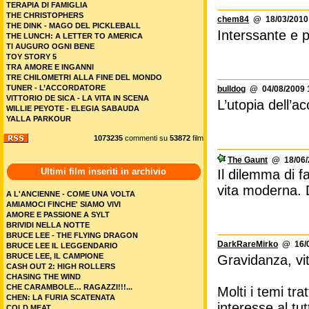
TERAPIA DI FAMIGLIA
THE CHRISTOPHERS
chem84
@ 18/03/2010 
THE DINK - MAGO DEL PICKLEBALL
Interssante e 
THE LUNCH: A LETTER TO AMERICA
TI AUGURO OGNI BENE
TOY STORY 5
TRA AMORE E INGANNI
TRE CHILOMETRI ALLA FINE DEL MONDO
TUNER - L’ACCORDATORE
bulldog
@ 04/08/2009 
VITTORIO DE SICA - LA VITA IN SCENA
L’utopia dell’a
WILLIE PEYOTE - ELEGIA SABAUDA
YALLA PARKOUR
1073235
commenti su
53872
film
The Gaunt
@ 18/06/2
Ultimi film inseriti in archivio
Il dilemma di 
vita moderna. D
A L'ANCIENNE - COME UNA VOLTA
AMIAMOCI FINCHE' SIAMO VIVI
AMORE E PASSIONE A SYLT
BRIVIDI NELLA NOTTE
BRUCE LEE - THE FLYING DRAGON
DarkRareMirko
@ 16/0
BRUCE LEE IL LEGGENDARIO
BRUCE LEE, IL CAMPIONE
Gravidanza, vit
CASH OUT 2: HIGH ROLLERS
CHASING THE WIND
CHE CARAMBOLE… RAGAZZI!!!...
Molti i temi tr
CHEN: LA FURIA SCATENATA
interesse al tu
COLD MEAT