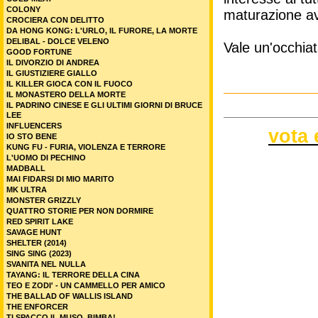
COLONY
maturazione avv
CROCIERA CON DELITTO
DA HONG KONG: L'URLO, IL FURORE, LA MORTE
DELIBAL - DOLCE VELENO
Vale un'occhiat
GOOD FORTUNE
IL DIVORZIO DI ANDREA
IL GIUSTIZIERE GIALLO
IL KILLER GIOCA CON IL FUOCO
IL MONASTERO DELLA MORTE
IL PADRINO CINESE E GLI ULTIMI GIORNI DI BRUCE
LEE
INFLUENCERS
vota 
IO STO BENE
KUNG FU - FURIA, VIOLENZA E TERRORE
L'UOMO DI PECHINO
MADBALL
MAI FIDARSI DI MIO MARITO
MK ULTRA
MONSTER GRIZZLY
QUATTRO STORIE PER NON DORMIRE
RED SPIRIT LAKE
SAVAGE HUNT
SHELTER (2014)
SING SING (2023)
SVANITA NEL NULLA
TAYANG: IL TERRORE DELLA CINA
TEO E ZODI' - UN CAMMELLO PER AMICO
THE BALLAD OF WALLIS ISLAND
THE ENFORCER
TI SPACCO IL MUSO, BIMBA!