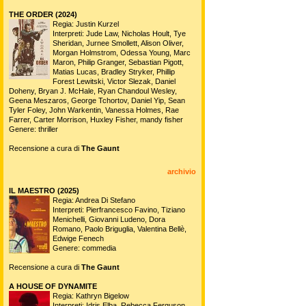
THE ORDER (2024)
Regia: Justin Kurzel
Interpreti: Jude Law, Nicholas Hoult, Tye
Sheridan, Jurnee Smollett, Alison Oliver,
Morgan Holmstrom, Odessa Young, Marc
Maron, Philip Granger, Sebastian Pigott,
Matias Lucas, Bradley Stryker, Phillip
Forest Lewitski, Victor Slezak, Daniel
Doheny, Bryan J. McHale, Ryan Chandoul Wesley,
Geena Meszaros, George Tchortov, Daniel Yip, Sean
Tyler Foley, John Warkentin, Vanessa Holmes, Rae
Farrer, Carter Morrison, Huxley Fisher, mandy fisher
Genere: thriller
Recensione a cura di
The Gaunt
archivio
IL MAESTRO (2025)
Regia: Andrea Di Stefano
Interpreti: Pierfrancesco Favino, Tiziano
Menichelli, Giovanni Ludeno, Dora
Romano, Paolo Briguglia, Valentina Bellè,
Edwige Fenech
Genere: commedia
Recensione a cura di
The Gaunt
A HOUSE OF DYNAMITE
Regia: Kathryn Bigelow
Interpreti: Idris Elba, Rebecca Ferguson,