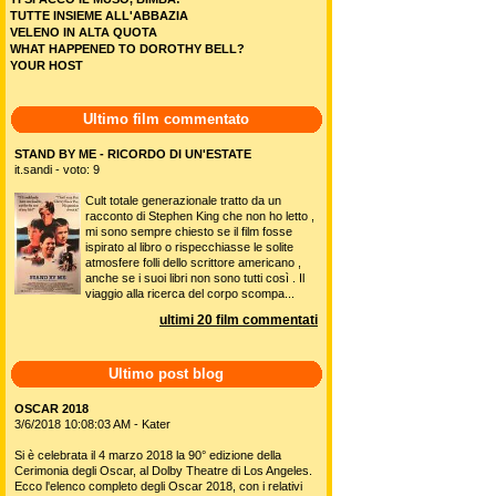
TUTTE INSIEME ALL'ABBAZIA
VELENO IN ALTA QUOTA
WHAT HAPPENED TO DOROTHY BELL?
YOUR HOST
Ultimo film commentato
STAND BY ME - RICORDO DI UN'ESTATE
it.sandi - voto: 9
Cult totale generazionale tratto da un
racconto di Stephen King che non ho letto ,
mi sono sempre chiesto se il film fosse
ispirato al libro o rispecchiasse le solite
atmosfere folli dello scrittore americano ,
anche se i suoi libri non sono tutti così . Il
viaggio alla ricerca del corpo scompa...
ultimi 20 film commentati
Ultimo post blog
OSCAR 2018
3/6/2018 10:08:03 AM - Kater
Si è celebrata il 4 marzo 2018 la 90° edizione della
Cerimonia degli Oscar, al Dolby Theatre di Los Angeles.
Ecco l'elenco completo degli Oscar 2018, con i relativi