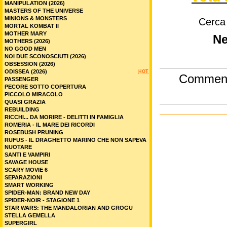
MANIPULATION (2026)
MASTERS OF THE UNIVERSE
MINIONS & MONSTERS
Cerca
MORTAL KOMBAT II
MOTHER MARY
Ne
MOTHERS (2026)
NO GOOD MEN
NOI DUE SCONOSCIUTI (2026)
OBSESSION (2026)
ODISSEA (2026)
HOT
Commen
PASSENGER
PECORE SOTTO COPERTURA
PICCOLO MIRACOLO
QUASI GRAZIA
REBUILDING
RICCHI... DA MORIRE - DELITTI IN FAMIGLIA
ROMERIA - IL MARE DEI RICORDI
ROSEBUSH PRUNING
RUFUS - IL DRAGHETTO MARINO CHE NON SAPEVA
NUOTARE
SANTI E VAMPIRI
SAVAGE HOUSE
SCARY MOVIE 6
SEPARAZIONI
SMART WORKING
SPIDER-MAN: BRAND NEW DAY
SPIDER-NOIR - STAGIONE 1
STAR WARS: THE MANDALORIAN AND GROGU
STELLA GEMELLA
SUPERGIRL