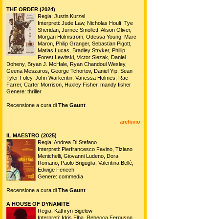
THE ORDER (2024)
Regia: Justin Kurzel
Interpreti: Jude Law, Nicholas Hoult, Tye
Sheridan, Jurnee Smollett, Alison Oliver,
Morgan Holmstrom, Odessa Young, Marc
Maron, Philip Granger, Sebastian Pigott,
Matias Lucas, Bradley Stryker, Phillip
Forest Lewitski, Victor Slezak, Daniel
Doheny, Bryan J. McHale, Ryan Chandoul Wesley,
Geena Meszaros, George Tchortov, Daniel Yip, Sean
Tyler Foley, John Warkentin, Vanessa Holmes, Rae
Farrer, Carter Morrison, Huxley Fisher, mandy fisher
Genere: thriller
Recensione a cura di
The Gaunt
archivio
IL MAESTRO (2025)
Regia: Andrea Di Stefano
Interpreti: Pierfrancesco Favino, Tiziano
Menichelli, Giovanni Ludeno, Dora
Romano, Paolo Briguglia, Valentina Bellè,
Edwige Fenech
Genere: commedia
Recensione a cura di
The Gaunt
A HOUSE OF DYNAMITE
Regia: Kathryn Bigelow
Interpreti: Idris Elba, Rebecca Ferguson,