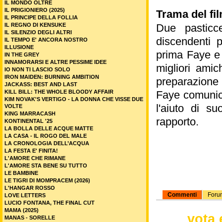
IL MONDO OLTRE
IL PRIGIONIERO (2025)
Trama del fil
IL PRINCIPE DELLA FOLLIA
IL REGNO DI KENSUKE
Due pasticce
IL SILENZIO DEGLI ALTRI
discendenti p
IL TEMPO E' ANCORA NOSTRO
ILLUSIONE
prima Faye e 
IN THE GREY
INNAMORARSI E ALTRE PESSIME IDEE
migliori amic
IO NON TI LASCIO SOLO
IRON MAIDEN: BURNING AMBITION
preparazione 
JACKASS: BEST AND LAST
KILL BILL: THE WHOLE BLOODY AFFAIR
Faye comunica
KIM NOVAK'S VERTIGO - LA DONNA CHE VISSE DUE
l'aiuto di su
VOLTE
KING MARRACASH
rapporto.
KONTINENTAL '25
LA BOLLA DELLE ACQUE MATTE
LA CASA - IL ROGO DEL MALE
LA CRONOLOGIA DELL’ACQUA
LA FESTA E' FINITA!
L'AMORE CHE RIMANE
L'AMORE STA BENE SU TUTTO
LE BAMBINE
LE TIGRI DI MOMPRACEM (2026)
L'HANGAR ROSSO
Commenti
Foru
LOVE LETTERS
LUCIO FONTANA, THE FINAL CUT
MAMA (2025)
vota 
MANAS - SORELLE