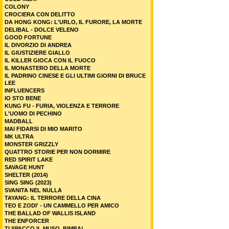
COLONY
CROCIERA CON DELITTO
DA HONG KONG: L'URLO, IL FURORE, LA MORTE
DELIBAL - DOLCE VELENO
GOOD FORTUNE
IL DIVORZIO DI ANDREA
IL GIUSTIZIERE GIALLO
IL KILLER GIOCA CON IL FUOCO
IL MONASTERO DELLA MORTE
IL PADRINO CINESE E GLI ULTIMI GIORNI DI BRUCE
LEE
INFLUENCERS
IO STO BENE
KUNG FU - FURIA, VIOLENZA E TERRORE
L'UOMO DI PECHINO
MADBALL
MAI FIDARSI DI MIO MARITO
MK ULTRA
MONSTER GRIZZLY
QUATTRO STORIE PER NON DORMIRE
RED SPIRIT LAKE
SAVAGE HUNT
SHELTER (2014)
SING SING (2023)
SVANITA NEL NULLA
TAYANG: IL TERRORE DELLA CINA
TEO E ZODI' - UN CAMMELLO PER AMICO
THE BALLAD OF WALLIS ISLAND
THE ENFORCER
TI SPACCO IL MUSO, BIMBA!