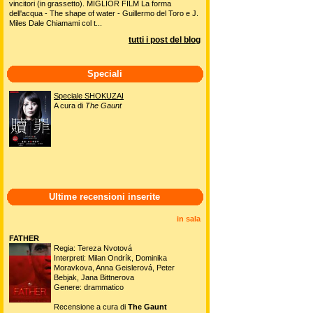
vincitori (in grassetto). MIGLIOR FILM La forma
dell'acqua - The shape of water - Guillermo del Toro e J.
Miles Dale Chiamami col t...
tutti i post del blog
Speciali
Speciale SHOKUZAI
A cura di
The Gaunt
Ultime recensioni inserite
in sala
FATHER
Regia: Tereza Nvotová
Interpreti: Milan Ondrík, Dominika
Moravkova, Anna Geislerová, Peter
Bebjak, Jana Bittnerova
Genere: drammatico
Recensione a cura di
The Gaunt