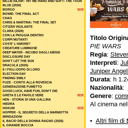
BILLIE EILISH - HIT ME HARD AND SOFT: THE TOUR
BLUE (2026)
BORGO
NEW
BOWIE: THE FINAL ACT
CHAO
CHRIS & MARTINA: THE FINAL SET
CITIZEN VIGILANTE
CLARA (2026)
CON LA PIOGGIA DENTRO
Titolo Origin
CORPI MUTANTI
COS'E' L'AMORE?
PIE WARS
CREATURE LUMINOSE
DEEP WATER - INCUBO DAGLI ABISSI
Regia
:
Steve
DISCLOSURE DAY
DON'T LET THE SUN
Interpreti
:
Ju
DRACULA (2025)
Juniper Angel
E I FIGLI DOPO DI LORO
ELECTION DAY
Durata
: h 1.2
FINDING EMILY
FUZE - CONTO ALLA ROVESCIA
Nazionalità
:
GENERAZIONE FUMETTO
GOOD LUCK, HAVE FUN, DON’T DIE
Genere
:
com
GRETA E LE FAVOLE VERE
NEW
HEN - STORIA DI UNA GALLINA
Al cinema nel
HIEDRA
HOKUM
NEW
HOPPER - IL SEGRETO DELLA MARMOTTA
IBRIDAZIONI
•
Altri film di
IL BACIO DELLA DONNA RAGNO (2026)
IL GRANDE BOCCIA