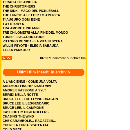
TERAPIA DI FAMIGLIA
THE CHRISTOPHERS
THE DINK - MAGO DEL PICKLEBALL
THE LUNCH: A LETTER TO AMERICA
TI AUGURO OGNI BENE
TOY STORY 5
TRA AMORE E INGANNI
TRE CHILOMETRI ALLA FINE DEL MONDO
TUNER - L’ACCORDATORE
VITTORIO DE SICA - LA VITA IN SCENA
WILLIE PEYOTE - ELEGIA SABAUDA
YALLA PARKOUR
1073271
commenti su
53872
film
Ultimi film inseriti in archivio
A L'ANCIENNE - COME UNA VOLTA
AMIAMOCI FINCHE' SIAMO VIVI
AMORE E PASSIONE A SYLT
BRIVIDI NELLA NOTTE
BRUCE LEE - THE FLYING DRAGON
BRUCE LEE IL LEGGENDARIO
BRUCE LEE, IL CAMPIONE
CASH OUT 2: HIGH ROLLERS
CHASING THE WIND
CHE CARAMBOLE… RAGAZZI!!!...
CHEN: LA FURIA SCATENATA
COLD MEAT