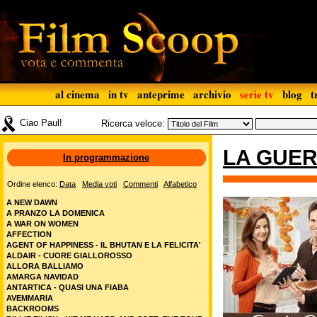
al cinema
in tv
anteprime
archivio
serie tv
blog
t
Ciao Paul!
Ricerca veloce:
LA GUER
In programmazione
Ordine elenco:
Data
Media voti
Commenti
Alfabetico
A NEW DAWN
A PRANZO LA DOMENICA
A WAR ON WOMEN
AFFECTION
AGENT OF HAPPINESS - IL BHUTAN E LA FELICITA'
ALDAIR - CUORE GIALLOROSSO
ALLORA BALLIAMO
AMARGA NAVIDAD
ANTARTICA - QUASI UNA FIABA
AVEMMARIA
BACKROOMS