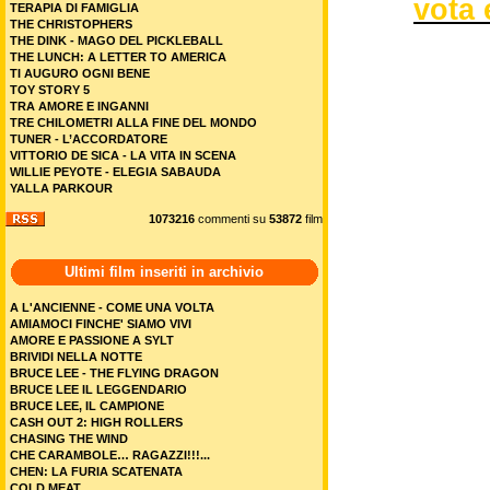
vota 
TERAPIA DI FAMIGLIA
THE CHRISTOPHERS
THE DINK - MAGO DEL PICKLEBALL
THE LUNCH: A LETTER TO AMERICA
TI AUGURO OGNI BENE
TOY STORY 5
TRA AMORE E INGANNI
TRE CHILOMETRI ALLA FINE DEL MONDO
TUNER - L’ACCORDATORE
VITTORIO DE SICA - LA VITA IN SCENA
WILLIE PEYOTE - ELEGIA SABAUDA
YALLA PARKOUR
1073216
commenti su
53872
film
Ultimi film inseriti in archivio
A L'ANCIENNE - COME UNA VOLTA
AMIAMOCI FINCHE' SIAMO VIVI
AMORE E PASSIONE A SYLT
BRIVIDI NELLA NOTTE
BRUCE LEE - THE FLYING DRAGON
BRUCE LEE IL LEGGENDARIO
BRUCE LEE, IL CAMPIONE
CASH OUT 2: HIGH ROLLERS
CHASING THE WIND
CHE CARAMBOLE… RAGAZZI!!!...
CHEN: LA FURIA SCATENATA
COLD MEAT