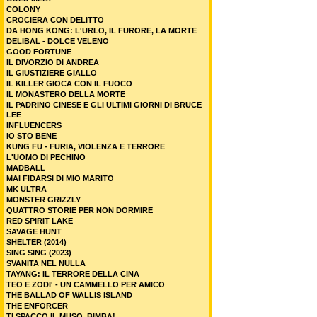
COLONY
CROCIERA CON DELITTO
DA HONG KONG: L'URLO, IL FURORE, LA MORTE
DELIBAL - DOLCE VELENO
GOOD FORTUNE
IL DIVORZIO DI ANDREA
IL GIUSTIZIERE GIALLO
IL KILLER GIOCA CON IL FUOCO
IL MONASTERO DELLA MORTE
IL PADRINO CINESE E GLI ULTIMI GIORNI DI BRUCE
LEE
INFLUENCERS
IO STO BENE
KUNG FU - FURIA, VIOLENZA E TERRORE
L'UOMO DI PECHINO
MADBALL
MAI FIDARSI DI MIO MARITO
MK ULTRA
MONSTER GRIZZLY
QUATTRO STORIE PER NON DORMIRE
RED SPIRIT LAKE
SAVAGE HUNT
SHELTER (2014)
SING SING (2023)
SVANITA NEL NULLA
TAYANG: IL TERRORE DELLA CINA
TEO E ZODI' - UN CAMMELLO PER AMICO
THE BALLAD OF WALLIS ISLAND
THE ENFORCER
TI SPACCO IL MUSO, BIMBA!