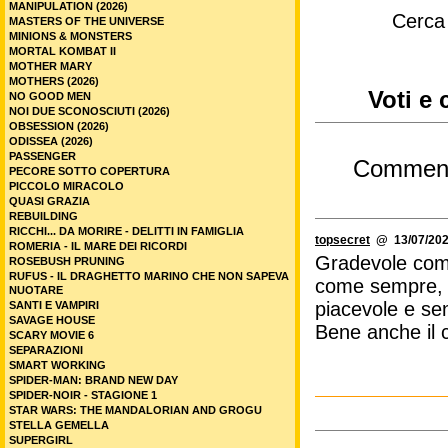
MANIPULATION (2026)
Cerca
MASTERS OF THE UNIVERSE
MINIONS & MONSTERS
MORTAL KOMBAT II
MOTHER MARY
MOTHERS (2026)
Voti e 
NO GOOD MEN
NOI DUE SCONOSCIUTI (2026)
OBSESSION (2026)
ODISSEA (2026)
PASSENGER
Commen
PECORE SOTTO COPERTURA
PICCOLO MIRACOLO
QUASI GRAZIA
REBUILDING
RICCHI... DA MORIRE - DELITTI IN FAMIGLIA
topsecret
@ 13/07/202
ROMERIA - IL MARE DEI RICORDI
Gradevole comm
ROSEBUSH PRUNING
RUFUS - IL DRAGHETTO MARINO CHE NON SAPEVA
come sempre, o
NUOTARE
piacevole e se
SANTI E VAMPIRI
SAVAGE HOUSE
Bene anche il c
SCARY MOVIE 6
SEPARAZIONI
SMART WORKING
SPIDER-MAN: BRAND NEW DAY
SPIDER-NOIR - STAGIONE 1
STAR WARS: THE MANDALORIAN AND GROGU
STELLA GEMELLA
SUPERGIRL