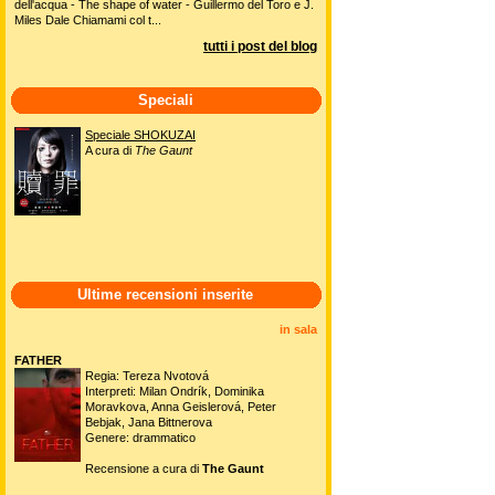
dell'acqua - The shape of water - Guillermo del Toro e J.
Miles Dale Chiamami col t...
tutti i post del blog
Speciali
Speciale SHOKUZAI
A cura di
The Gaunt
Ultime recensioni inserite
in sala
FATHER
Regia: Tereza Nvotová
Interpreti: Milan Ondrík, Dominika
Moravkova, Anna Geislerová, Peter
Bebjak, Jana Bittnerova
Genere: drammatico
Recensione a cura di
The Gaunt