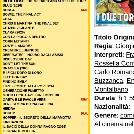
BILLIE EILISH - HIT ME HARD AND SOFT: THE TOUR
BLUE (2026)
BORGO
NEW
BOWIE: THE FINAL ACT
CHAO
CHRIS & MARTINA: THE FINAL SET
CITIZEN VIGILANTE
CLARA (2026)
Titolo Origin
CON LA PIOGGIA DENTRO
CORPI MUTANTI
Regia
:
Giorgi
COS'E' L'AMORE?
CREATURE LUMINOSE
Interpreti
:
Fr
DEEP WATER - INCUBO DAGLI ABISSI
DISCLOSURE DAY
Rossella Co
DON'T LET THE SUN
DRACULA (2025)
Carlo Roman
E I FIGLI DOPO DI LORO
ELECTION DAY
Buzzanca
,
En
FINDING EMILY
FUZE - CONTO ALLA ROVESCIA
Montalbano,
GENERAZIONE FUMETTO
GOOD LUCK, HAVE FUN, DON’T DIE
Durata
: h 1.5
GRETA E LE FAVOLE VERE
NEW
HEN - STORIA DI UNA GALLINA
Nazionalità
:
HIEDRA
HOKUM
NEW
Genere
:
com
HOPPER - IL SEGRETO DELLA MARMOTTA
IBRIDAZIONI
Al cinema ne
IL BACIO DELLA DONNA RAGNO (2026)
IL GRANDE BOCCIA