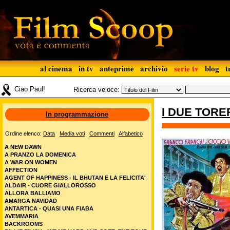
al cinema
in tv
anteprime
archivio
serie tv
blog
t
Ciao Paul!
Ricerca veloce:
I DUE TORE
In programmazione
Ordine elenco:
Data
Media voti
Commenti
Alfabetico
A NEW DAWN
A PRANZO LA DOMENICA
A WAR ON WOMEN
AFFECTION
AGENT OF HAPPINESS - IL BHUTAN E LA FELICITA'
ALDAIR - CUORE GIALLOROSSO
ALLORA BALLIAMO
AMARGA NAVIDAD
ANTARTICA - QUASI UNA FIABA
AVEMMARIA
BACKROOMS