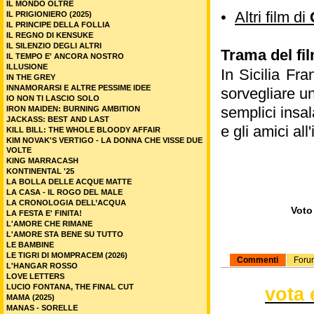
IL MONDO OLTRE
•
Altri film di
IL PRIGIONIERO (2025)
IL PRINCIPE DELLA FOLLIA
IL REGNO DI KENSUKE
IL SILENZIO DEGLI ALTRI
Trama del fil
IL TEMPO E' ANCORA NOSTRO
ILLUSIONE
In Sicilia Fr
IN THE GREY
INNAMORARSI E ALTRE PESSIME IDEE
sorvegliare un
IO NON TI LASCIO SOLO
semplici insal
IRON MAIDEN: BURNING AMBITION
JACKASS: BEST AND LAST
e gli amici al
KILL BILL: THE WHOLE BLOODY AFFAIR
KIM NOVAK'S VERTIGO - LA DONNA CHE VISSE DUE
VOLTE
KING MARRACASH
KONTINENTAL '25
LA BOLLA DELLE ACQUE MATTE
LA CASA - IL ROGO DEL MALE
LA CRONOLOGIA DELL’ACQUA
Voto 
LA FESTA E' FINITA!
L'AMORE CHE RIMANE
L'AMORE STA BENE SU TUTTO
LE BAMBINE
LE TIGRI DI MOMPRACEM (2026)
Commenti
Foru
L'HANGAR ROSSO
LOVE LETTERS
LUCIO FONTANA, THE FINAL CUT
vota 
MAMA (2025)
MANAS - SORELLE