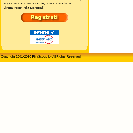
aggiornarto su nuove uscite, novità, classifiche
direttamente nella tua email!
Copyright 2001-2026 FilmScoop.it - All Rights Reserved