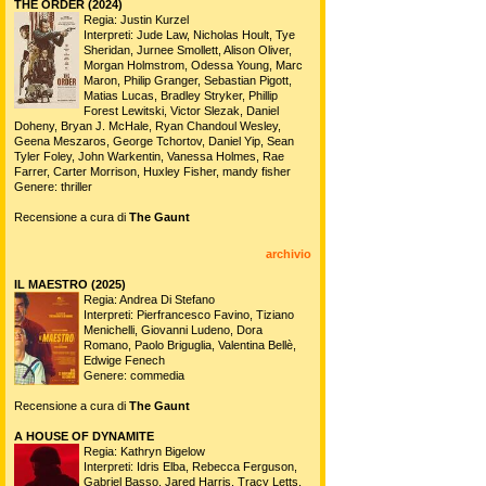
THE ORDER (2024)
Regia: Justin Kurzel
Interpreti: Jude Law, Nicholas Hoult, Tye
Sheridan, Jurnee Smollett, Alison Oliver,
Morgan Holmstrom, Odessa Young, Marc
Maron, Philip Granger, Sebastian Pigott,
Matias Lucas, Bradley Stryker, Phillip
Forest Lewitski, Victor Slezak, Daniel
Doheny, Bryan J. McHale, Ryan Chandoul Wesley,
Geena Meszaros, George Tchortov, Daniel Yip, Sean
Tyler Foley, John Warkentin, Vanessa Holmes, Rae
Farrer, Carter Morrison, Huxley Fisher, mandy fisher
Genere: thriller
Recensione a cura di
The Gaunt
archivio
IL MAESTRO (2025)
Regia: Andrea Di Stefano
Interpreti: Pierfrancesco Favino, Tiziano
Menichelli, Giovanni Ludeno, Dora
Romano, Paolo Briguglia, Valentina Bellè,
Edwige Fenech
Genere: commedia
Recensione a cura di
The Gaunt
A HOUSE OF DYNAMITE
Regia: Kathryn Bigelow
Interpreti: Idris Elba, Rebecca Ferguson,
Gabriel Basso, Jared Harris, Tracy Letts,