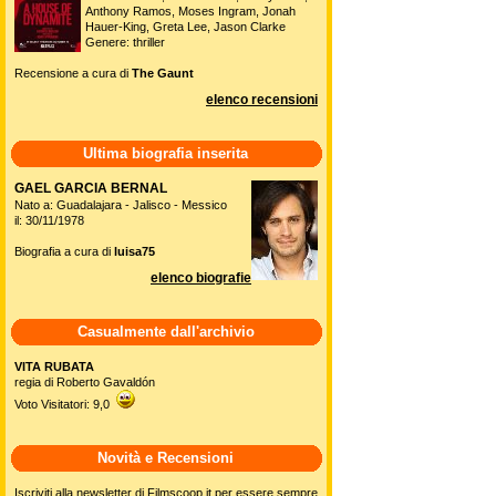
Anthony Ramos, Moses Ingram, Jonah
Hauer-King, Greta Lee, Jason Clarke
Genere: thriller
Recensione a cura di
The Gaunt
elenco recensioni
Ultima biografia inserita
GAEL GARCIA BERNAL
Nato a: Guadalajara - Jalisco - Messico
il: 30/11/1978
Biografia a cura di
luisa75
elenco biografie
Casualmente dall'archivio
VITA RUBATA
regia di Roberto Gavaldón
Voto Visitatori: 9,0
Novità e Recensioni
Iscriviti alla newsletter di Filmscoop.it per essere sempre