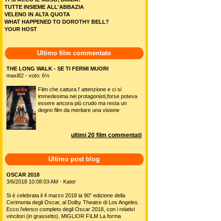
TUTTE INSIEME ALL'ABBAZIA
VELENO IN ALTA QUOTA
WHAT HAPPENED TO DOROTHY BELL?
YOUR HOST
Ultimo film commentato
THE LONG WALK - SE TI FERMI MUORI
maxi82 - voto: 6½
Film che cattura l' attenzione e ci si
immedesima nei protagonisti,forse poteva
essere ancora più crudo ma resta un
degno film da meritare una visione
ultimi 20 film commentati
Ultimo post blog
OSCAR 2018
3/6/2018 10:08:03 AM - Kater
Si è celebrata il 4 marzo 2018 la 90° edizione della
Cerimonia degli Oscar, al Dolby Theatre di Los Angeles.
Ecco l'elenco completo degli Oscar 2018, con i relativi
vincitori (in grassetto). MIGLIOR FILM La forma