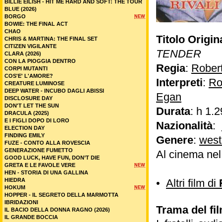
BILLIE EILISH - HIT ME HARD AND SOFT: THE TOUR
BLUE (2026)
BORGO
NEW
BOWIE: THE FINAL ACT
CHAO
Titolo Origin
CHRIS & MARTINA: THE FINAL SET
CITIZEN VIGILANTE
TENDER
CLARA (2026)
CON LA PIOGGIA DENTRO
Regia
:
Rober
CORPI MUTANTI
COS'E' L'AMORE?
Interpreti
:
Ro
CREATURE LUMINOSE
DEEP WATER - INCUBO DAGLI ABISSI
Egan
DISCLOSURE DAY
DON'T LET THE SUN
Durata
: h 1.2
DRACULA (2025)
E I FIGLI DOPO DI LORO
Nazionalità
:
ELECTION DAY
FINDING EMILY
Genere
:
west
FUZE - CONTO ALLA ROVESCIA
GENERAZIONE FUMETTO
Al cinema ne
GOOD LUCK, HAVE FUN, DON’T DIE
GRETA E LE FAVOLE VERE
NEW
HEN - STORIA DI UNA GALLINA
HIEDRA
•
Altri film di
HOKUM
NEW
HOPPER - IL SEGRETO DELLA MARMOTTA
IBRIDAZIONI
Trama del film
IL BACIO DELLA DONNA RAGNO (2026)
IL GRANDE BOCCIA