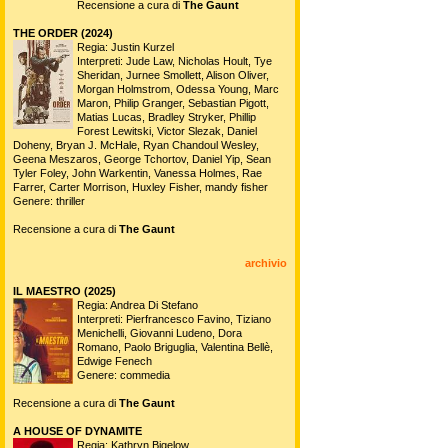
Recensione a cura di
The Gaunt
THE ORDER (2024)
Regia: Justin Kurzel
Interpreti: Jude Law, Nicholas Hoult, Tye
Sheridan, Jurnee Smollett, Alison Oliver,
Morgan Holmstrom, Odessa Young, Marc
Maron, Philip Granger, Sebastian Pigott,
Matias Lucas, Bradley Stryker, Phillip
Forest Lewitski, Victor Slezak, Daniel
Doheny, Bryan J. McHale, Ryan Chandoul Wesley,
Geena Meszaros, George Tchortov, Daniel Yip, Sean
Tyler Foley, John Warkentin, Vanessa Holmes, Rae
Farrer, Carter Morrison, Huxley Fisher, mandy fisher
Genere: thriller
Recensione a cura di
The Gaunt
archivio
IL MAESTRO (2025)
Regia: Andrea Di Stefano
Interpreti: Pierfrancesco Favino, Tiziano
Menichelli, Giovanni Ludeno, Dora
Romano, Paolo Briguglia, Valentina Bellè,
Edwige Fenech
Genere: commedia
Recensione a cura di
The Gaunt
A HOUSE OF DYNAMITE
Regia: Kathryn Bigelow