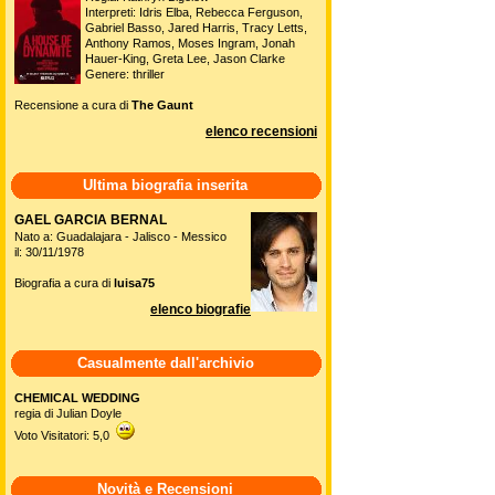
Interpreti: Idris Elba, Rebecca Ferguson,
Gabriel Basso, Jared Harris, Tracy Letts,
Anthony Ramos, Moses Ingram, Jonah
Hauer-King, Greta Lee, Jason Clarke
Genere: thriller
Recensione a cura di
The Gaunt
elenco recensioni
Ultima biografia inserita
GAEL GARCIA BERNAL
Nato a: Guadalajara - Jalisco - Messico
il: 30/11/1978
Biografia a cura di
luisa75
elenco biografie
Casualmente dall'archivio
CHEMICAL WEDDING
regia di Julian Doyle
Voto Visitatori: 5,0
Novità e Recensioni