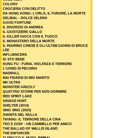
COLONY
CROCIERA CON DELITTO
DA HONG KONG: L'URLO, IL FURORE, LA MORTE
DELIBAL - DOLCE VELENO
GOOD FORTUNE
IL DIVORZIO DI ANDREA
IL GIUSTIZIERE GIALLO
IL KILLER GIOCA CON IL FUOCO
IL MONASTERO DELLA MORTE
IL PADRINO CINESE E GLI ULTIMI GIORNI DI BRUCE
LEE
INFLUENCERS
IO STO BENE
KUNG FU - FURIA, VIOLENZA E TERRORE
L'UOMO DI PECHINO
MADBALL
MAI FIDARSI DI MIO MARITO
MK ULTRA
MONSTER GRIZZLY
QUATTRO STORIE PER NON DORMIRE
RED SPIRIT LAKE
SAVAGE HUNT
SHELTER (2014)
SING SING (2023)
SVANITA NEL NULLA
TAYANG: IL TERRORE DELLA CINA
TEO E ZODI' - UN CAMMELLO PER AMICO
THE BALLAD OF WALLIS ISLAND
THE ENFORCER
TI SPACCO IL MUSO, BIMBA!