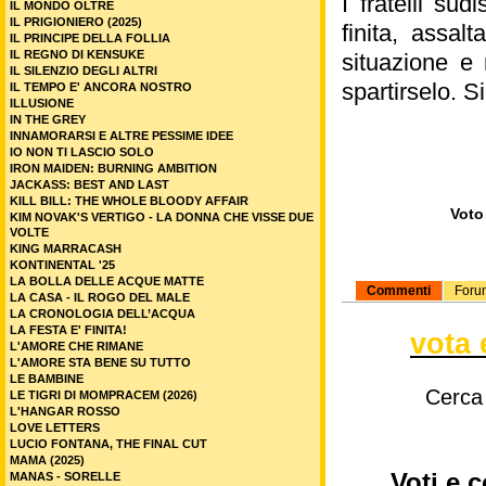
I fratelli su
IL MONDO OLTRE
IL PRIGIONIERO (2025)
finita, assal
IL PRINCIPE DELLA FOLLIA
IL REGNO DI KENSUKE
situazione e
IL SILENZIO DEGLI ALTRI
spartirselo. S
IL TEMPO E' ANCORA NOSTRO
ILLUSIONE
IN THE GREY
INNAMORARSI E ALTRE PESSIME IDEE
IO NON TI LASCIO SOLO
IRON MAIDEN: BURNING AMBITION
JACKASS: BEST AND LAST
KILL BILL: THE WHOLE BLOODY AFFAIR
Voto 
KIM NOVAK'S VERTIGO - LA DONNA CHE VISSE DUE
VOLTE
KING MARRACASH
KONTINENTAL '25
LA BOLLA DELLE ACQUE MATTE
Commenti
Foru
LA CASA - IL ROGO DEL MALE
LA CRONOLOGIA DELL’ACQUA
LA FESTA E' FINITA!
vota 
L'AMORE CHE RIMANE
L'AMORE STA BENE SU TUTTO
LE BAMBINE
Cerca
LE TIGRI DI MOMPRACEM (2026)
L'HANGAR ROSSO
LOVE LETTERS
LUCIO FONTANA, THE FINAL CUT
MAMA (2025)
Voti e c
MANAS - SORELLE