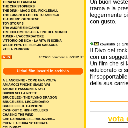
Un buon western
TERAPIA DI FAMIGLIA
THE CHRISTOPHERS
trama e la pres
THE DINK - MAGO DEL PICKLEBALL
leggermente pi
THE LUNCH: A LETTER TO AMERICA
TI AUGURO OGNI BENE
con gusto.
TOY STORY 5
TRA AMORE E INGANNI
TRE CHILOMETRI ALLA FINE DEL MONDO
TUNER - L’ACCORDATORE
VITTORIO DE SICA - LA VITA IN SCENA
kowalsky
@ 17/0
WILLIE PEYOTE - ELEGIA SABAUDA
Il Divo del roc
YALLA PARKOUR
con un soggett
1073251
commenti su
53872
film
Un film che si 
edulcorato ci s
Ultimi film inseriti in archivio
l'insopportabil
A L'ANCIENNE - COME UNA VOLTA
della sua carri
AMIAMOCI FINCHE' SIAMO VIVI
AMORE E PASSIONE A SYLT
BRIVIDI NELLA NOTTE
BRUCE LEE - THE FLYING DRAGON
BRUCE LEE IL LEGGENDARIO
BRUCE LEE, IL CAMPIONE
CASH OUT 2: HIGH ROLLERS
CHASING THE WIND
vota 
CHE CARAMBOLE… RAGAZZI!!!...
CHEN: LA FURIA SCATENATA
COLD MEAT