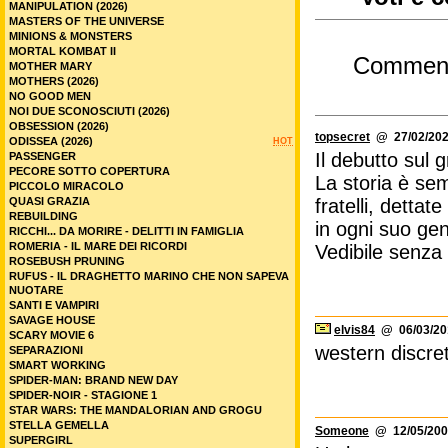
MANIPULATION (2026)
MASTERS OF THE UNIVERSE
MINIONS & MONSTERS
MORTAL KOMBAT II
Commen
MOTHER MARY
MOTHERS (2026)
NO GOOD MEN
NOI DUE SCONOSCIUTI (2026)
OBSESSION (2026)
topsecret
@ 27/02/202
ODISSEA (2026)
HOT
Il debutto sul 
PASSENGER
PECORE SOTTO COPERTURA
La storia è se
PICCOLO MIRACOLO
QUASI GRAZIA
fratelli, detta
REBUILDING
in ogni suo ge
RICCHI... DA MORIRE - DELITTI IN FAMIGLIA
ROMERIA - IL MARE DEI RICORDI
Vedibile senza
ROSEBUSH PRUNING
RUFUS - IL DRAGHETTO MARINO CHE NON SAPEVA
NUOTARE
SANTI E VAMPIRI
SAVAGE HOUSE
elvis84
@ 06/03/201
SCARY MOVIE 6
western discreto
SEPARAZIONI
SMART WORKING
SPIDER-MAN: BRAND NEW DAY
SPIDER-NOIR - STAGIONE 1
STAR WARS: THE MANDALORIAN AND GROGU
STELLA GEMELLA
Someone
@ 12/05/200
SUPERGIRL