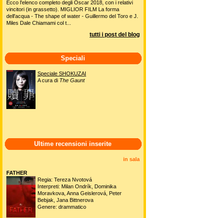
Ecco l'elenco completo degli Oscar 2018, con i relativi
vincitori (in grassetto). MIGLIOR FILM La forma
dell'acqua - The shape of water - Guillermo del Toro e J.
Miles Dale Chiamami col t...
tutti i post del blog
Speciali
Speciale SHOKUZAI
A cura di
The Gaunt
Ultime recensioni inserite
in sala
FATHER
Regia: Tereza Nvotová
Interpreti: Milan Ondrík, Dominika
Moravkova, Anna Geislerová, Peter
Bebjak, Jana Bittnerova
Genere: drammatico