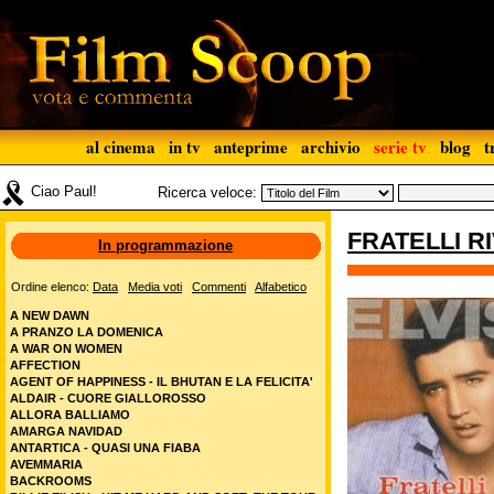
al cinema
in tv
anteprime
archivio
serie tv
blog
t
Ciao Paul!
Ricerca veloce:
FRATELLI RI
In programmazione
Ordine elenco:
Data
Media voti
Commenti
Alfabetico
A NEW DAWN
A PRANZO LA DOMENICA
A WAR ON WOMEN
AFFECTION
AGENT OF HAPPINESS - IL BHUTAN E LA FELICITA'
ALDAIR - CUORE GIALLOROSSO
ALLORA BALLIAMO
AMARGA NAVIDAD
ANTARTICA - QUASI UNA FIABA
AVEMMARIA
BACKROOMS