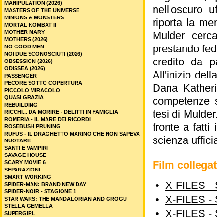
MANIPULATION (2026)
nell'oscuro u
MASTERS OF THE UNIVERSE
MINIONS & MONSTERS
riporta la me
MORTAL KOMBAT II
MOTHER MARY
Mulder cerca
MOTHERS (2026)
prestando fede
NO GOOD MEN
NOI DUE SCONOSCIUTI (2026)
credito da p
OBSESSION (2026)
ODISSEA (2026)
All'inizio del
PASSENGER
PECORE SOTTO COPERTURA
Dana Katheri
PICCOLO MIRACOLO
QUASI GRAZIA
competenze sc
REBUILDING
tesi di Mulder
RICCHI... DA MORIRE - DELITTI IN FAMIGLIA
ROMERIA - IL MARE DEI RICORDI
fronte a fatt
ROSEBUSH PRUNING
RUFUS - IL DRAGHETTO MARINO CHE NON SAPEVA
scienza uffici
NUOTARE
SANTI E VAMPIRI
SAVAGE HOUSE
Film collega
SCARY MOVIE 6
SEPARAZIONI
SMART WORKING
•
X-FILES -
SPIDER-MAN: BRAND NEW DAY
SPIDER-NOIR - STAGIONE 1
•
X-FILES -
STAR WARS: THE MANDALORIAN AND GROGU
STELLA GEMELLA
•
X-FILES -
SUPERGIRL