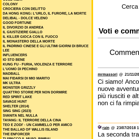
COLONY
Cerca
CROCIERA CON DELITTO
DA HONG KONG: L'URLO, IL FURORE, LA MORTE
DELIBAL - DOLCE VELENO
GOOD FORTUNE
IL DIVORZIO DI ANDREA
Voti e comm
IL GIUSTIZIERE GIALLO
IL KILLER GIOCA CON IL FUOCO
IL MONASTERO DELLA MORTE
IL PADRINO CINESE E GLI ULTIMI GIORNI DI BRUCE
Commen
LEE
INFLUENCERS
IO STO BENE
KUNG FU - FURIA, VIOLENZA E TERRORE
L'UOMO DI PECHINO
MADBALL
mrmassori
@ 21/11/20
MAI FIDARSI DI MIO MARITO
Ci siamo! Ancor
MK ULTRA
nuove avventur
MONSTER GRIZZLY
QUATTRO STORIE PER NON DORMIRE
più riusciti e
RED SPIRIT LAKE
non ci fa rimpia
SAVAGE HUNT
SHELTER (2014)
SING SING (2023)
SVANITA NEL NULLA
TAYANG: IL TERRORE DELLA CINA
TEO E ZODI' - UN CAMMELLO PER AMICO
rain
@ 23/07/2018 1
THE BALLAD OF WALLIS ISLAND
La seconda tran
THE ENFORCER
TI SPACCO IL MUSO, BIMBA!