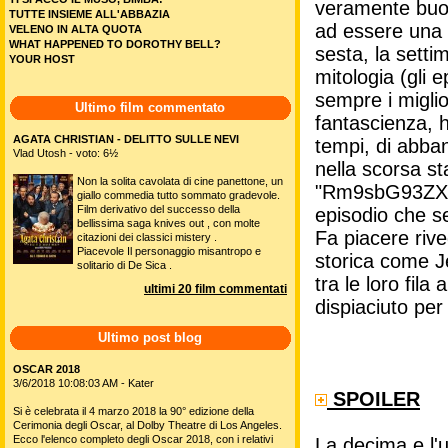
veramente buon
TUTTE INSIEME ALL'ABBAZIA
ad essere una 
VELENO IN ALTA QUOTA
WHAT HAPPENED TO DOROTHY BELL?
sesta, la setti
YOUR HOST
mitologia (gli 
sempre i miglio
Ultimo film commentato
fantascienza, h
AGATA CHRISTIAN - DELITTO SULLE NEVI
tempi, di abba
Vlad Utosh - voto: 6½
nella scorsa st
Non la solita cavolata di cine panettone, un
"Rm9sbG93ZXJz"
giallo commedia tutto sommato gradevole.
Film derivativo del successo della
episodio che se
bellissima saga knives out , con molte
Fa piacere riv
citazioni dei classici mistery .
Piacevole Il personaggio misantropo e
storica come Je
solitario di De Sica .
tra le loro fila
ultimi 20 film commentati
dispiaciuto per
Ultimo post blog
OSCAR 2018
3/6/2018 10:08:03 AM - Kater
SPOILER
Si è celebrata il 4 marzo 2018 la 90° edizione della
Cerimonia degli Oscar, al Dolby Theatre di Los Angeles.
Ecco l'elenco completo degli Oscar 2018, con i relativi
La decima e l'