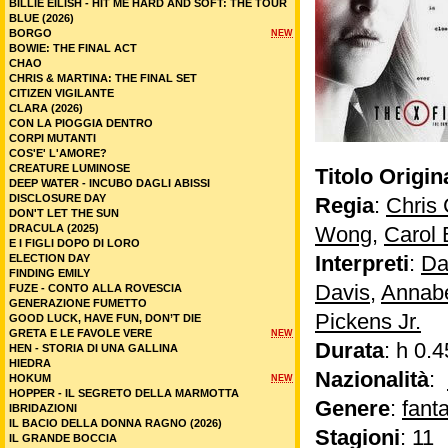
BILLIE EILISH - HIT ME HARD AND SOFT: THE TOUR
BLUE (2026)
BORGO
NEW
BOWIE: THE FINAL ACT
CHAO
CHRIS & MARTINA: THE FINAL SET
CITIZEN VIGILANTE
CLARA (2026)
CON LA PIOGGIA DENTRO
CORPI MUTANTI
COS'E' L'AMORE?
CREATURE LUMINOSE
Titolo Origin
DEEP WATER - INCUBO DAGLI ABISSI
DISCLOSURE DAY
Regia
:
Chris 
DON'T LET THE SUN
DRACULA (2025)
Wong
,
Carol 
E I FIGLI DOPO DI LORO
Interpreti
:
Da
ELECTION DAY
FINDING EMILY
Davis
,
Annabe
FUZE - CONTO ALLA ROVESCIA
GENERAZIONE FUMETTO
Pickens Jr.
GOOD LUCK, HAVE FUN, DON’T DIE
GRETA E LE FAVOLE VERE
NEW
Durata
: h 0.4
HEN - STORIA DI UNA GALLINA
HIEDRA
Nazionalità
:
HOKUM
NEW
HOPPER - IL SEGRETO DELLA MARMOTTA
Genere
:
fant
IBRIDAZIONI
IL BACIO DELLA DONNA RAGNO (2026)
Stagioni
: 11
IL GRANDE BOCCIA