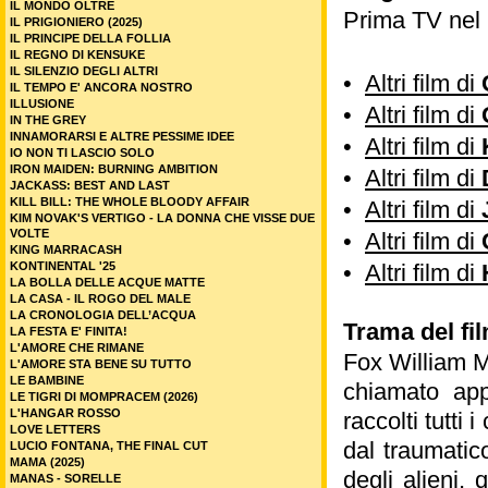
IL MONDO OLTRE
Prima TV nel
IL PRIGIONIERO (2025)
IL PRINCIPE DELLA FOLLIA
IL REGNO DI KENSUKE
IL SILENZIO DEGLI ALTRI
•
Altri film di
IL TEMPO E' ANCORA NOSTRO
ILLUSIONE
•
Altri film di
IN THE GREY
INNAMORARSI E ALTRE PESSIME IDEE
•
Altri film di
IO NON TI LASCIO SOLO
IRON MAIDEN: BURNING AMBITION
•
Altri film di
JACKASS: BEST AND LAST
KILL BILL: THE WHOLE BLOODY AFFAIR
•
Altri film di
KIM NOVAK'S VERTIGO - LA DONNA CHE VISSE DUE
VOLTE
•
Altri film di
KING MARRACASH
KONTINENTAL '25
•
Altri film di
LA BOLLA DELLE ACQUE MATTE
LA CASA - IL ROGO DEL MALE
LA CRONOLOGIA DELL’ACQUA
Trama del fil
LA FESTA E' FINITA!
L'AMORE CHE RIMANE
Fox William M
L'AMORE STA BENE SU TUTTO
LE BAMBINE
chiamato app
LE TIGRI DI MOMPRACEM (2026)
L'HANGAR ROSSO
raccolti tutti
LOVE LETTERS
dal traumatic
LUCIO FONTANA, THE FINAL CUT
MAMA (2025)
degli alieni,
MANAS - SORELLE