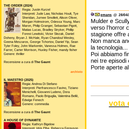
THE ORDER (2024)
Regia: Justin Kurzel
Interpreti: Jude Law, Nicholas Hoult, Tye
emans
@ 28/04/2
Sheridan, Jurnee Smollett, Alison Oliver,
Mulder e Scully
Morgan Holmstrom, Odessa Young, Marc
Maron, Philip Granger, Sebastian Pigott,
verso l'horror 
Matias Lucas, Bradley Stryker, Phillip
stagione offre
Forest Lewitski, Victor Slezak, Daniel
Doheny, Bryan J. McHale, Ryan Chandoul Wesley,
Non manca anch
Geena Meszaros, George Tchortov, Daniel Yip, Sean
Tyler Foley, John Warkentin, Vanessa Holmes, Rae
la tecnologia...
Farrer, Carter Morrison, Huxley Fisher, mandy fisher
Poi abbiamo fin
Genere: thriller
nei tre episodi 
Recensione a cura di
The Gaunt
Porte aperte al
archivio
IL MAESTRO (2025)
Regia: Andrea Di Stefano
Interpreti: Pierfrancesco Favino, Tiziano
Menichelli, Giovanni Ludeno, Dora
Romano, Paolo Briguglia, Valentina Bellè,
Edwige Fenech
vota 
Genere: commedia
Recensione a cura di
The Gaunt
A HOUSE OF DYNAMITE
Regia: Kathryn Bigelow
Interpreti: Idris Elba, Rebecca Ferguson,