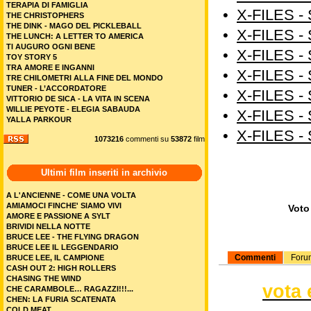
TERAPIA DI FAMIGLIA
•
X-FILES -
THE CHRISTOPHERS
THE DINK - MAGO DEL PICKLEBALL
•
X-FILES -
THE LUNCH: A LETTER TO AMERICA
TI AUGURO OGNI BENE
•
X-FILES -
TOY STORY 5
TRA AMORE E INGANNI
•
X-FILES -
TRE CHILOMETRI ALLA FINE DEL MONDO
TUNER - L’ACCORDATORE
•
X-FILES -
VITTORIO DE SICA - LA VITA IN SCENA
WILLIE PEYOTE - ELEGIA SABAUDA
•
X-FILES -
YALLA PARKOUR
•
X-FILES -
1073216
commenti su
53872
film
Ultimi film inseriti in archivio
A L'ANCIENNE - COME UNA VOLTA
AMIAMOCI FINCHE' SIAMO VIVI
Voto 
AMORE E PASSIONE A SYLT
BRIVIDI NELLA NOTTE
BRUCE LEE - THE FLYING DRAGON
BRUCE LEE IL LEGGENDARIO
Commenti
Foru
BRUCE LEE, IL CAMPIONE
CASH OUT 2: HIGH ROLLERS
CHASING THE WIND
vota 
CHE CARAMBOLE… RAGAZZI!!!...
CHEN: LA FURIA SCATENATA
COLD MEAT