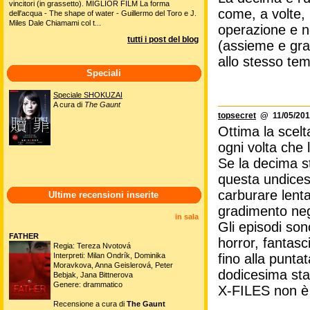
vincitori (in grassetto). MIGLIOR FILM La forma
come, a volte,
dell'acqua - The shape of water - Guillermo del Toro e J.
Miles Dale Chiamami col t...
operazione e n
tutti i post del blog
(assieme e gra
allo stesso te
Speciali
Speciale SHOKUZAI
A cura di
The Gaunt
topsecret
@ 11/05/201
Ottima la scelt
ogni volta che 
Se la decima st
questa undices
carburare lenta
Ultime recensioni inserite
gradimento negl
in sala
Gli episodi son
FATHER
horror, fantasc
Regia: Tereza Nvotová
fino alla punta
Interpreti: Milan Ondrík, Dominika
Moravkova, Anna Geislerová, Peter
dodicesima sta
Bebjak, Jana Bittnerova
Genere: drammatico
X-FILES non è 
Recensione a cura di
The Gaunt