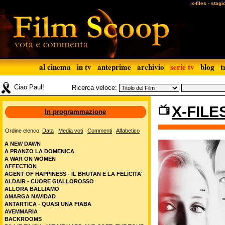
x-files - stag
al cinema
in tv
anteprime
archivio
serie tv
blog
t
Ciao Paul!
Ricerca veloce:
X-FILE
In programmazione
Ordine elenco:
Data
Media voti
Commenti
Alfabetico
A NEW DAWN
A PRANZO LA DOMENICA
A WAR ON WOMEN
AFFECTION
AGENT OF HAPPINESS - IL BHUTAN E LA FELICITA'
ALDAIR - CUORE GIALLOROSSO
ALLORA BALLIAMO
AMARGA NAVIDAD
ANTARTICA - QUASI UNA FIABA
AVEMMARIA
BACKROOMS