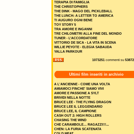
TERAPIA DI FAMIGLIA
THE CHRISTOPHERS
THE DINK - MAGO DEL PICKLEBALL
THE LUNCH: A LETTER TO AMERICA
TI AUGURO OGNI BENE
TOY STORY 5
TRA AMORE E INGANNI
TRE CHILOMETRI ALLA FINE DEL MONDO
TUNER - L’ACCORDATORE
VITTORIO DE SICA - LA VITA IN SCENA
WILLIE PEYOTE - ELEGIA SABAUDA
YALLA PARKOUR
1073251
commenti su
53872
Ultimi film inseriti in archivio
A L'ANCIENNE - COME UNA VOLTA
AMIAMOCI FINCHE' SIAMO VIVI
AMORE E PASSIONE A SYLT
BRIVIDI NELLA NOTTE
BRUCE LEE - THE FLYING DRAGON
BRUCE LEE IL LEGGENDARIO
BRUCE LEE, IL CAMPIONE
CASH OUT 2: HIGH ROLLERS
CHASING THE WIND
CHE CARAMBOLE… RAGAZZI!!!...
CHEN: LA FURIA SCATENATA
COLD MEAT