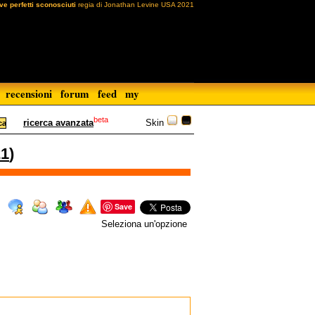
ve perfetti sconosciuti
regia di Jonathan Levine USA 2021
recensioni
forum
feed
my
beta
Skin
ricerca avanzata
21
)
Save
Seleziona un'opzione