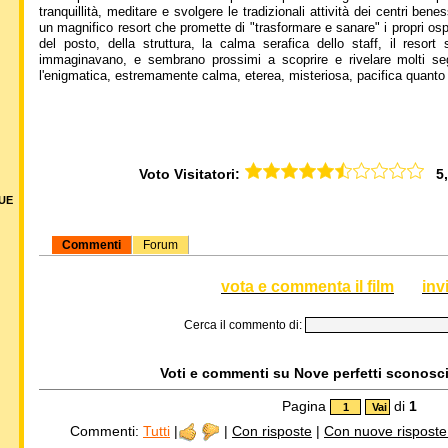
tranquillità, meditare e svolgere le tradizionali attività dei centri be
un magnifico resort che promette di "trasformare e sanare" i propri os
del posto, della struttura, la calma serafica dello staff, il resort
immaginavano, e sembrano prossimi a scoprire e rivelare molti segre
l'enigmatica, estremamente calma, eterea, misteriosa, pacifica quanto
Voto Visitatori:
5,3
DUE
Commenti
Forum
vota e commenta il film
inv
Cerca il commento di:
Voti e commenti su Nove perfetti sconosciu
Pagina
di
1
Commenti:
Tutti
|
|
Con risposte
|
Con nuove risposte d