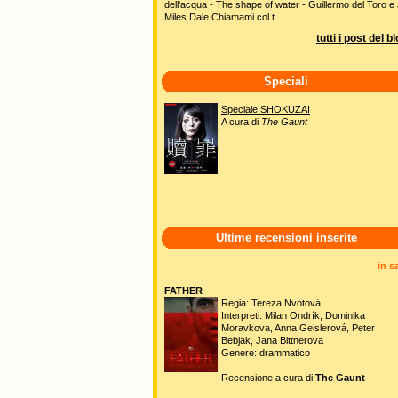
dell'acqua - The shape of water - Guillermo del Toro e 
Miles Dale Chiamami col t...
tutti i post del b
Speciali
Speciale SHOKUZAI
A cura di
The Gaunt
Ultime recensioni inserite
in s
FATHER
Regia: Tereza Nvotová
Interpreti: Milan Ondrík, Dominika
Moravkova, Anna Geislerová, Peter
Bebjak, Jana Bittnerova
Genere: drammatico
Recensione a cura di
The Gaunt