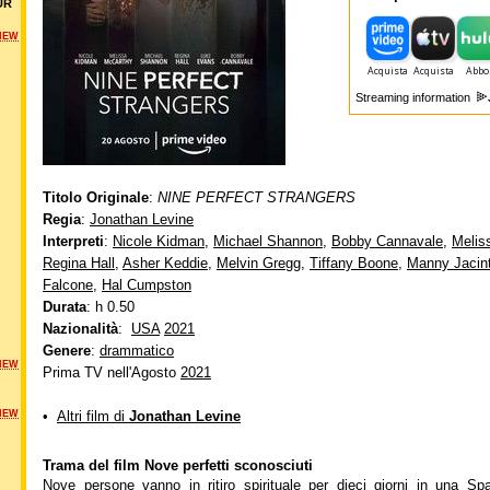
UR
NEW
Streaming information
Titolo Originale
:
NINE PERFECT STRANGERS
Regia
:
Jonathan Levine
Interpreti
:
Nicole Kidman
,
Michael Shannon
,
Bobby Cannavale
,
Melis
Regina Hall
,
Asher Keddie
,
Melvin Gregg
,
Tiffany Boone
,
Manny Jacin
Falcone
,
Hal Cumpston
Durata
: h 0.50
Nazionalità
:
USA
2021
Genere
:
drammatico
NEW
Prima TV nell'Agosto
2021
NEW
•
Altri film di
Jonathan Levine
Trama del film Nove perfetti sconosciuti
Nove persone vanno in ritiro spirituale per dieci giorni in una Spa