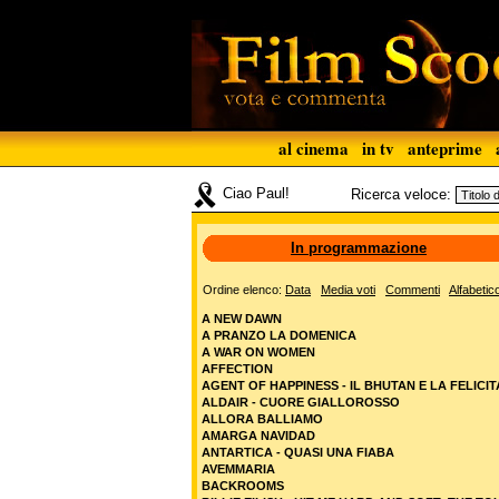
al cinema
in tv
anteprime
Ciao Paul!
Ricerca veloce:
In programmazione
Ordine elenco:
Data
Media voti
Commenti
Alfabetic
A NEW DAWN
A PRANZO LA DOMENICA
A WAR ON WOMEN
AFFECTION
AGENT OF HAPPINESS - IL BHUTAN E LA FELICIT
ALDAIR - CUORE GIALLOROSSO
ALLORA BALLIAMO
AMARGA NAVIDAD
ANTARTICA - QUASI UNA FIABA
AVEMMARIA
BACKROOMS