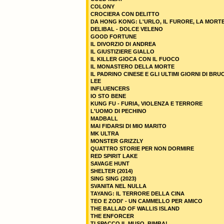
COLONY
CROCIERA CON DELITTO
DA HONG KONG: L'URLO, IL FURORE, LA MORT
DELIBAL - DOLCE VELENO
GOOD FORTUNE
IL DIVORZIO DI ANDREA
IL GIUSTIZIERE GIALLO
IL KILLER GIOCA CON IL FUOCO
IL MONASTERO DELLA MORTE
IL PADRINO CINESE E GLI ULTIMI GIORNI DI BRU
LEE
INFLUENCERS
IO STO BENE
KUNG FU - FURIA, VIOLENZA E TERRORE
L'UOMO DI PECHINO
MADBALL
MAI FIDARSI DI MIO MARITO
MK ULTRA
MONSTER GRIZZLY
QUATTRO STORIE PER NON DORMIRE
RED SPIRIT LAKE
SAVAGE HUNT
SHELTER (2014)
SING SING (2023)
SVANITA NEL NULLA
TAYANG: IL TERRORE DELLA CINA
TEO E ZODI' - UN CAMMELLO PER AMICO
THE BALLAD OF WALLIS ISLAND
THE ENFORCER
TI SPACCO IL MUSO, BIMBA!