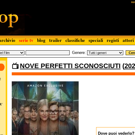
no
archivio
serie tv
blog
trailer
classifiche
speciali
registi
attori
Genere:
NOVE PERFETTI SCONOSCIUTI
(
20
o
A'
Dove puoi vederlo?