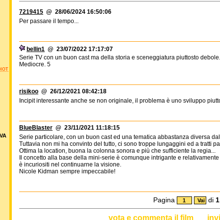
7219415
@ 28/06/2024 16:50:06
Per passare il tempo...
bellin1
@ 23/07/2022 17:17:07
Serie TV con un buon cast ma della storia e sceneggiatura piuttosto debole.
Mediocre. 5
HOT
risikoo
@ 26/12/2021 08:42:18
Incipit interessante anche se non originale, il problema è uno sviluppo piutto
BlueBlaster
@ 23/11/2021 11:18:15
VA
Serie particolare, con un buon cast ed una tematica abbastanza diversa dal s
Tuttavia non mi ha convinto del tutto, ci sono troppe lungaggini ed a tratti pa
Ottima la location, buona la colonna sonora e più che sufficiente la regia...
Il concetto alla base della mini-serie è comunque intrigante e relativamente
è incuriositi nel continuarne la visione.
Nicole Kidman sempre impeccabile!
Pagina
di
1
vota e commenta il film
inv