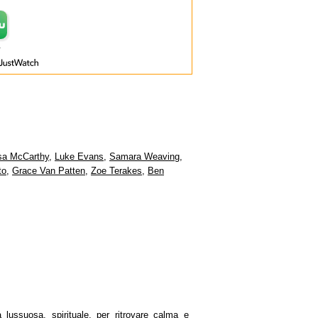
sa McCarthy
,
Luke Evans
,
Samara Weaving
,
to
,
Grace Van Patten
,
Zoe Terakes
,
Ben
 lussuosa, spirituale, per ritrovare calma e