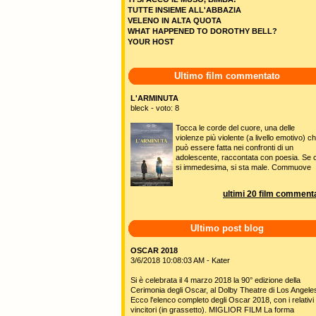
TUTTE INSIEME ALL'ABBAZIA
VELENO IN ALTA QUOTA
WHAT HAPPENED TO DOROTHY BELL?
YOUR HOST
Ultimo film commentato
L'ARMINUTA
bleck - voto: 8
Tocca le corde del cuore, una delle
violenze più violente (a livello emotivo) c
può essere fatta nei confronti di un
adolescente, raccontata con poesia. Se c
si immedesima, si sta male. Commuove
ultimi 20 film commenta
Ultimo post blog
OSCAR 2018
3/6/2018 10:08:03 AM - Kater
Si è celebrata il 4 marzo 2018 la 90° edizione della
Cerimonia degli Oscar, al Dolby Theatre di Los Angele
Ecco l'elenco completo degli Oscar 2018, con i relativi
vincitori (in grassetto). MIGLIOR FILM La forma