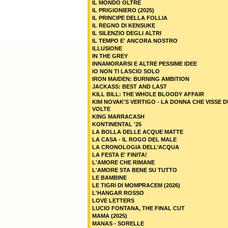
IL MONDO OLTRE
IL PRIGIONIERO (2025)
IL PRINCIPE DELLA FOLLIA
IL REGNO DI KENSUKE
IL SILENZIO DEGLI ALTRI
IL TEMPO E' ANCORA NOSTRO
ILLUSIONE
IN THE GREY
INNAMORARSI E ALTRE PESSIME IDEE
IO NON TI LASCIO SOLO
IRON MAIDEN: BURNING AMBITION
JACKASS: BEST AND LAST
KILL BILL: THE WHOLE BLOODY AFFAIR
KIM NOVAK'S VERTIGO - LA DONNA CHE VISSE 
VOLTE
KING MARRACASH
KONTINENTAL '25
LA BOLLA DELLE ACQUE MATTE
LA CASA - IL ROGO DEL MALE
LA CRONOLOGIA DELL’ACQUA
LA FESTA E' FINITA!
L'AMORE CHE RIMANE
L'AMORE STA BENE SU TUTTO
LE BAMBINE
LE TIGRI DI MOMPRACEM (2026)
L'HANGAR ROSSO
LOVE LETTERS
LUCIO FONTANA, THE FINAL CUT
MAMA (2025)
MANAS - SORELLE