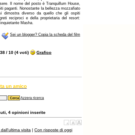
nessere. Il nome del posto è Tranquillum House,
piti paganti. Nonostante la bellezza mozzafiato
 si dimostra diverso da quello che gli ospiti
ti reciproci e della proprietaria del resort:
 inquietante Masha.
Sei un blogger? Copia la scheda del film
8 / 10 (4 voti)
Grafico
ita un amico
Azzera ricerca
ti, 4 opinioni inserite
all'ultima visita
|
Con risposte di oggi