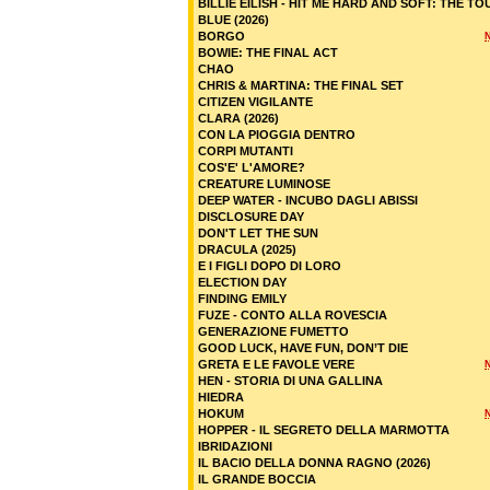
BILLIE EILISH - HIT ME HARD AND SOFT: THE TO
BLUE (2026)
BORGO
BOWIE: THE FINAL ACT
CHAO
CHRIS & MARTINA: THE FINAL SET
CITIZEN VIGILANTE
CLARA (2026)
CON LA PIOGGIA DENTRO
CORPI MUTANTI
COS'E' L'AMORE?
CREATURE LUMINOSE
DEEP WATER - INCUBO DAGLI ABISSI
DISCLOSURE DAY
DON'T LET THE SUN
DRACULA (2025)
E I FIGLI DOPO DI LORO
ELECTION DAY
FINDING EMILY
FUZE - CONTO ALLA ROVESCIA
GENERAZIONE FUMETTO
GOOD LUCK, HAVE FUN, DON’T DIE
GRETA E LE FAVOLE VERE
HEN - STORIA DI UNA GALLINA
HIEDRA
HOKUM
HOPPER - IL SEGRETO DELLA MARMOTTA
IBRIDAZIONI
IL BACIO DELLA DONNA RAGNO (2026)
IL GRANDE BOCCIA