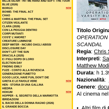
BILLIE EILISH - HIT ME HARD AND SOFT: THE TOUR
BLUE (2026)
BORGO
NEW
BOWIE: THE FINAL ACT
CHAO
CHRIS & MARTINA: THE FINAL SET
CITIZEN VIGILANTE
CLARA (2026)
Titolo Origin
CON LA PIOGGIA DENTRO
CORPI MUTANTI
OPERATION 
COS'E' L'AMORE?
CREATURE LUMINOSE
SCANDAL
DEEP WATER - INCUBO DAGLI ABISSI
DISCLOSURE DAY
Regia
:
Chris 
DON'T LET THE SUN
DRACULA (2025)
Interpreti
:
Sa
E I FIGLI DOPO DI LORO
ELECTION DAY
Matthew Mod
FINDING EMILY
FUZE - CONTO ALLA ROVESCIA
Durata
: h 1.3
GENERAZIONE FUMETTO
GOOD LUCK, HAVE FUN, DON’T DIE
Nazionalità
:
GRETA E LE FAVOLE VERE
NEW
HEN - STORIA DI UNA GALLINA
Genere
:
docu
HIEDRA
HOKUM
NEW
Al cinema ne
HOPPER - IL SEGRETO DELLA MARMOTTA
IBRIDAZIONI
IL BACIO DELLA DONNA RAGNO (2026)
•
Altri film di
IL GRANDE BOCCIA