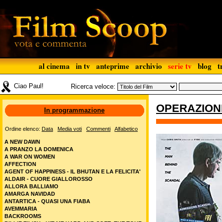
al cinema
in tv
anteprime
archivio
serie tv
blog
t
Ciao Paul!
Ricerca veloce:
OPERAZION
In programmazione
Ordine elenco:
Data
Media voti
Commenti
Alfabetico
A NEW DAWN
A PRANZO LA DOMENICA
A WAR ON WOMEN
AFFECTION
AGENT OF HAPPINESS - IL BHUTAN E LA FELICITA'
ALDAIR - CUORE GIALLOROSSO
ALLORA BALLIAMO
AMARGA NAVIDAD
ANTARTICA - QUASI UNA FIABA
AVEMMARIA
BACKROOMS