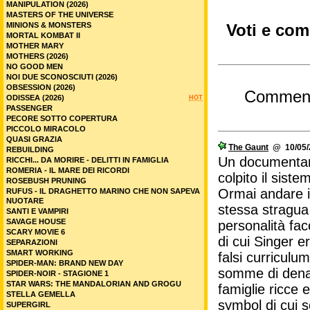
MANIPULATION (2026)
MASTERS OF THE UNIVERSE
MINIONS & MONSTERS
Voti e com
MORTAL KOMBAT II
MOTHER MARY
MOTHERS (2026)
NO GOOD MEN
NOI DUE SCONOSCIUTI (2026)
OBSESSION (2026)
Commen
ODISSEA (2026)
HOT
PASSENGER
PECORE SOTTO COPERTURA
PICCOLO MIRACOLO
QUASI GRAZIA
The Gaunt
@ 10/05/2
REBUILDING
Un documentari
RICCHI... DA MORIRE - DELITTI IN FAMIGLIA
ROMERIA - IL MARE DEI RICORDI
colpito il siste
ROSEBUSH PRUNING
Ormai andare in
RUFUS - IL DRAGHETTO MARINO CHE NON SAPEVA
NUOTARE
stessa stragua 
SANTI E VAMPIRI
SAVAGE HOUSE
personalità fac
SCARY MOVIE 6
di cui Singer e
SEPARAZIONI
SMART WORKING
falsi curriculu
SPIDER-MAN: BRAND NEW DAY
somme di denar
SPIDER-NOIR - STAGIONE 1
STAR WARS: THE MANDALORIAN AND GROGU
famiglie ricce 
STELLA GEMELLA
symbol di cui s
SUPERGIRL