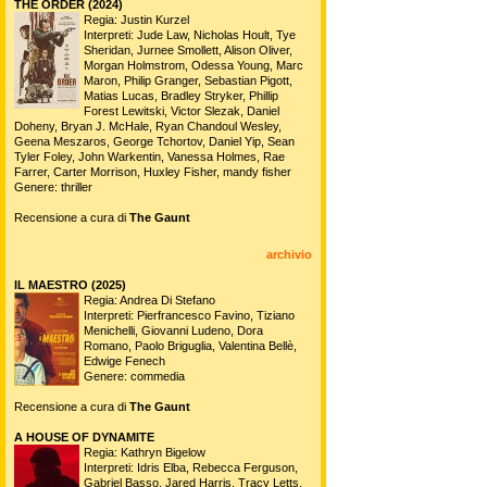
THE ORDER (2024)
Regia: Justin Kurzel
Interpreti: Jude Law, Nicholas Hoult, Tye
Sheridan, Jurnee Smollett, Alison Oliver,
Morgan Holmstrom, Odessa Young, Marc
Maron, Philip Granger, Sebastian Pigott,
Matias Lucas, Bradley Stryker, Phillip
Forest Lewitski, Victor Slezak, Daniel
Doheny, Bryan J. McHale, Ryan Chandoul Wesley,
Geena Meszaros, George Tchortov, Daniel Yip, Sean
Tyler Foley, John Warkentin, Vanessa Holmes, Rae
Farrer, Carter Morrison, Huxley Fisher, mandy fisher
Genere: thriller
Recensione a cura di
The Gaunt
archivio
IL MAESTRO (2025)
Regia: Andrea Di Stefano
Interpreti: Pierfrancesco Favino, Tiziano
Menichelli, Giovanni Ludeno, Dora
Romano, Paolo Briguglia, Valentina Bellè,
Edwige Fenech
Genere: commedia
Recensione a cura di
The Gaunt
A HOUSE OF DYNAMITE
Regia: Kathryn Bigelow
Interpreti: Idris Elba, Rebecca Ferguson,
Gabriel Basso, Jared Harris, Tracy Letts,