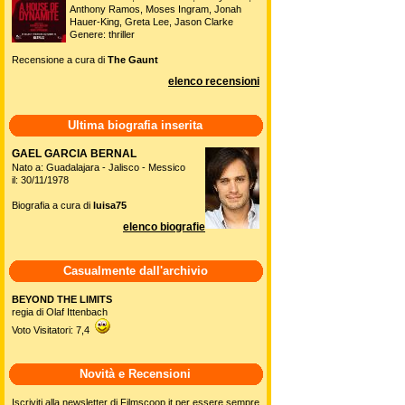
Anthony Ramos, Moses Ingram, Jonah
Hauer-King, Greta Lee, Jason Clarke
Genere: thriller
Recensione a cura di
The Gaunt
elenco recensioni
Ultima biografia inserita
GAEL GARCIA BERNAL
Nato a: Guadalajara - Jalisco - Messico
il: 30/11/1978
Biografia a cura di
luisa75
elenco biografie
Casualmente dall'archivio
BEYOND THE LIMITS
regia di Olaf Ittenbach
Voto Visitatori: 7,4
Novità e Recensioni
Iscriviti alla newsletter di Filmscoop.it per essere sempre