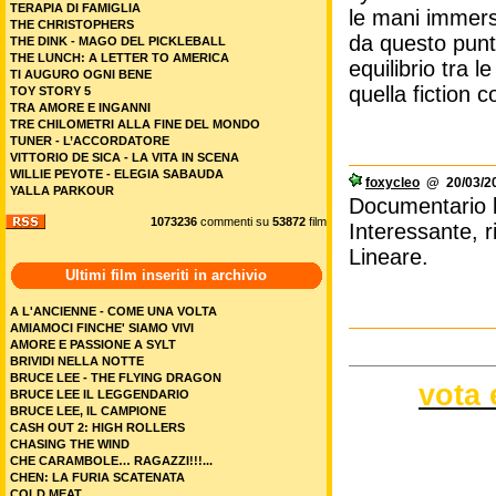
TERAPIA DI FAMIGLIA
le mani immerse
THE CHRISTOPHERS
da questo punto
THE DINK - MAGO DEL PICKLEBALL
THE LUNCH: A LETTER TO AMERICA
equilibrio tra 
TI AUGURO OGNI BENE
quella fiction 
TOY STORY 5
TRA AMORE E INGANNI
TRE CHILOMETRI ALLA FINE DEL MONDO
TUNER - L’ACCORDATORE
VITTORIO DE SICA - LA VITA IN SCENA
WILLIE PEYOTE - ELEGIA SABAUDA
foxycleo
@ 20/03/20
YALLA PARKOUR
Documentario b
1073236
commenti su
53872
film
Interessante, r
Lineare.
Ultimi film inseriti in archivio
A L'ANCIENNE - COME UNA VOLTA
AMIAMOCI FINCHE' SIAMO VIVI
AMORE E PASSIONE A SYLT
BRIVIDI NELLA NOTTE
BRUCE LEE - THE FLYING DRAGON
vota 
BRUCE LEE IL LEGGENDARIO
BRUCE LEE, IL CAMPIONE
CASH OUT 2: HIGH ROLLERS
CHASING THE WIND
CHE CARAMBOLE… RAGAZZI!!!...
CHEN: LA FURIA SCATENATA
COLD MEAT