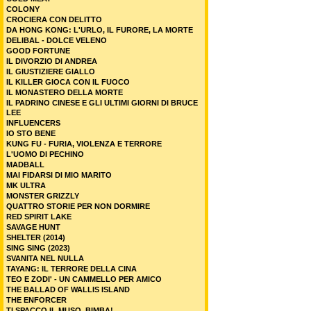
COLONY
CROCIERA CON DELITTO
DA HONG KONG: L'URLO, IL FURORE, LA MORTE
DELIBAL - DOLCE VELENO
GOOD FORTUNE
IL DIVORZIO DI ANDREA
IL GIUSTIZIERE GIALLO
IL KILLER GIOCA CON IL FUOCO
IL MONASTERO DELLA MORTE
IL PADRINO CINESE E GLI ULTIMI GIORNI DI BRUCE
LEE
INFLUENCERS
IO STO BENE
KUNG FU - FURIA, VIOLENZA E TERRORE
L'UOMO DI PECHINO
MADBALL
MAI FIDARSI DI MIO MARITO
MK ULTRA
MONSTER GRIZZLY
QUATTRO STORIE PER NON DORMIRE
RED SPIRIT LAKE
SAVAGE HUNT
SHELTER (2014)
SING SING (2023)
SVANITA NEL NULLA
TAYANG: IL TERRORE DELLA CINA
TEO E ZODI' - UN CAMMELLO PER AMICO
THE BALLAD OF WALLIS ISLAND
THE ENFORCER
TI SPACCO IL MUSO, BIMBA!