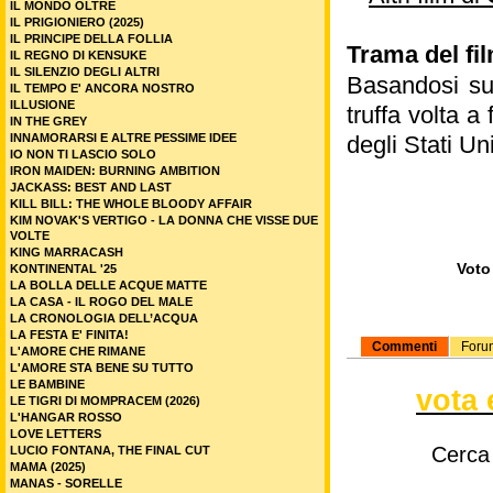
IL MONDO OLTRE
IL PRIGIONIERO (2025)
IL PRINCIPE DELLA FOLLIA
Trama del fi
IL REGNO DI KENSUKE
IL SILENZIO DEGLI ALTRI
Basandosi su 
IL TEMPO E' ANCORA NOSTRO
ILLUSIONE
truffa volta a
IN THE GREY
INNAMORARSI E ALTRE PESSIME IDEE
degli Stati Un
IO NON TI LASCIO SOLO
IRON MAIDEN: BURNING AMBITION
JACKASS: BEST AND LAST
KILL BILL: THE WHOLE BLOODY AFFAIR
KIM NOVAK'S VERTIGO - LA DONNA CHE VISSE DUE
VOLTE
KING MARRACASH
Voto 
KONTINENTAL '25
LA BOLLA DELLE ACQUE MATTE
LA CASA - IL ROGO DEL MALE
LA CRONOLOGIA DELL’ACQUA
LA FESTA E' FINITA!
Commenti
Foru
L'AMORE CHE RIMANE
L'AMORE STA BENE SU TUTTO
LE BAMBINE
vota 
LE TIGRI DI MOMPRACEM (2026)
L'HANGAR ROSSO
LOVE LETTERS
Cerca
LUCIO FONTANA, THE FINAL CUT
MAMA (2025)
MANAS - SORELLE