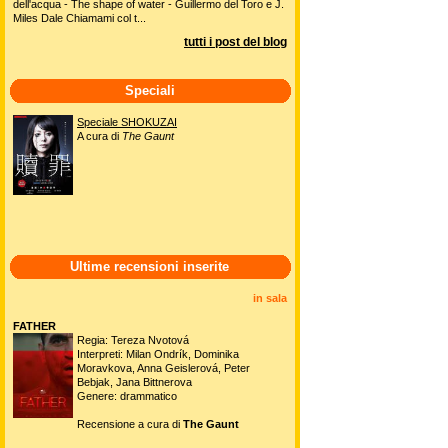
dell'acqua - The shape of water - Guillermo del Toro e J.
Miles Dale Chiamami col t...
tutti i post del blog
Speciali
Speciale SHOKUZAI
A cura di
The Gaunt
Ultime recensioni inserite
in sala
FATHER
Regia: Tereza Nvotová
Interpreti: Milan Ondrík, Dominika
Moravkova, Anna Geislerová, Peter
Bebjak, Jana Bittnerova
Genere: drammatico
Recensione a cura di
The Gaunt