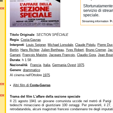
UR
NEW
Streaming information
Titolo Originale
:
SECTION SPÉCIALE
Regia
:
Costa-Gavras
Interpreti
:
Louis Seigner
,
Michael Lonsdale
,
Claude Piéplu
,
Pierre Dux
Bertin
,
Hans Richter
,
Julien Bertheau
,
Yves Robert
,
Bruno Cremer
,
Jac
Garrani
,
François Maistre
,
Jacques François
,
Claudio Gora
,
Jean Boui
Durata
: h 1.58
Nazionalità
:
Francia
,
Italia
,
Germania Ovest
1975
Genere
:
drammatico
Al cinema nell'Ottobre
1975
NEW
•
Altri film di
Costa-Gavras
NEW
Trama del film L'affare della sezione speciale
Il 21 agosto 1941 un giovane comunista uccide nel metrò di Parigi u
tedeschi minacciano di giustiziare 100 ostaggi. Per prevenirli, il 27
retrodatandola, alcuni magistrati francesi condannano tre degli imputati 