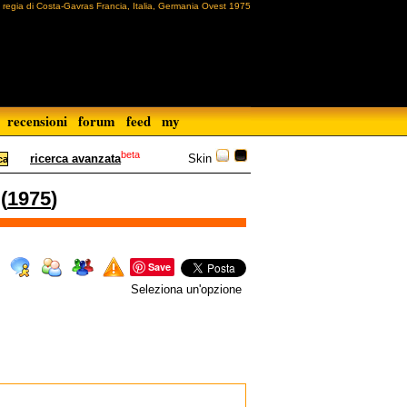
regia di Costa-Gavras Francia, Italia, Germania Ovest 1975
recensioni
forum
feed
my
beta
Skin
ricerca avanzata
(
1975
)
Save
Seleziona un'opzione