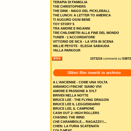
TERAPIA DI FAMIGLIA
THE CHRISTOPHERS
THE DINK - MAGO DEL PICKLEBALL
THE LUNCH: A LETTER TO AMERICA
TI AUGURO OGNI BENE
TOY STORY 5
TRA AMORE E INGANNI
TRE CHILOMETRI ALLA FINE DEL MONDO
TUNER - L’ACCORDATORE
VITTORIO DE SICA - LA VITA IN SCENA
WILLIE PEYOTE - ELEGIA SABAUDA
YALLA PARKOUR
1073216
commenti su
53872
Ultimi film inseriti in archivio
A L'ANCIENNE - COME UNA VOLTA
AMIAMOCI FINCHE' SIAMO VIVI
AMORE E PASSIONE A SYLT
BRIVIDI NELLA NOTTE
BRUCE LEE - THE FLYING DRAGON
BRUCE LEE IL LEGGENDARIO
BRUCE LEE, IL CAMPIONE
CASH OUT 2: HIGH ROLLERS
CHASING THE WIND
CHE CARAMBOLE… RAGAZZI!!!...
CHEN: LA FURIA SCATENATA
COLD MEAT