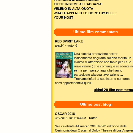
TUTTE INSIEME ALL'ABBAZIA
VELENO IN ALTA QUOTA
WHAT HAPPENED TO DOROTHY BELL?
YOUR HOST
Ultimo film commentato
RED SPIRIT LAKE
alex94 - voto: 6
Una piccola produzione horror
indipendente degli anni 90,che merita un
minimo di attenzione non tanto per il suo
reale valore ( che comunque scadente n
è) ma per i personaggi che hanno
partecipato alla sua lavorazione....
Troviamo infatti al suo interno numerosi
nomi appartenenti a quell...
ultimi 20 film commenta
Ultimo post blog
OSCAR 2018
3/6/2018 10:08:03 AM - Kater
Si è celebrata il 4 marzo 2018 la 90° edizione della
Cerimonia degli Oscar, al Dolby Theatre di Los Angele