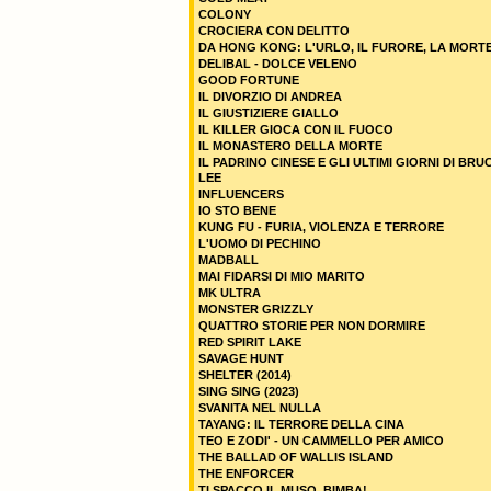
COLONY
CROCIERA CON DELITTO
DA HONG KONG: L'URLO, IL FURORE, LA MORT
DELIBAL - DOLCE VELENO
GOOD FORTUNE
IL DIVORZIO DI ANDREA
IL GIUSTIZIERE GIALLO
IL KILLER GIOCA CON IL FUOCO
IL MONASTERO DELLA MORTE
IL PADRINO CINESE E GLI ULTIMI GIORNI DI BRU
LEE
INFLUENCERS
IO STO BENE
KUNG FU - FURIA, VIOLENZA E TERRORE
L'UOMO DI PECHINO
MADBALL
MAI FIDARSI DI MIO MARITO
MK ULTRA
MONSTER GRIZZLY
QUATTRO STORIE PER NON DORMIRE
RED SPIRIT LAKE
SAVAGE HUNT
SHELTER (2014)
SING SING (2023)
SVANITA NEL NULLA
TAYANG: IL TERRORE DELLA CINA
TEO E ZODI' - UN CAMMELLO PER AMICO
THE BALLAD OF WALLIS ISLAND
THE ENFORCER
TI SPACCO IL MUSO, BIMBA!