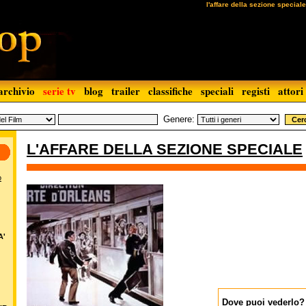
l'affare della sezione speciale
archivio
serie tv
blog
trailer
classifiche
speciali
registi
attori
Genere:
L'AFFARE DELLA SEZIONE SPECIALE
o
A'
Dove puoi vederlo?