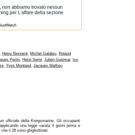
,
Heinz Bennent
,
Michel Galabru
,
Roland
ques Perrin
,
Henri Serre
,
Julien Guiomar
,
Ivo
se
,
Yves Montand
,
Jacques Mathou
n ufficiale della Kriegsmarine. Gli occupanti
, applicando una legge varata 4 giorni prima e
che il 28 sono ghigliottinati.