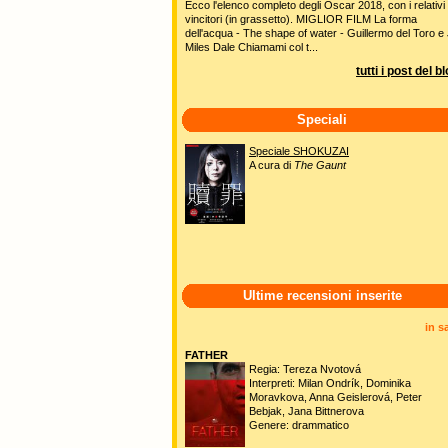
Ecco l'elenco completo degli Oscar 2018, con i relativi
vincitori (in grassetto). MIGLIOR FILM La forma
dell'acqua - The shape of water - Guillermo del Toro e 
Miles Dale Chiamami col t...
tutti i post del b
Speciali
Speciale SHOKUZAI
A cura di
The Gaunt
Ultime recensioni inserite
in s
FATHER
Regia: Tereza Nvotová
Interpreti: Milan Ondrík, Dominika
Moravkova, Anna Geislerová, Peter
Bebjak, Jana Bittnerova
Genere: drammatico