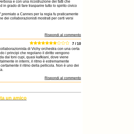
verbosa e con una ricostruzione dei fatti che
in grado di fare trasparire tutto lo spirito civico
",premiato a Cannes per la regia fu praticamente
 dei collaborazionisti mostrati per certi versi
Rispondi al commento
7 / 10
ollaborazionista di Vichy orchestra con una certa
o i principi che regolano il diritto vengono
nda dai toni cupi, quasi kafkiani, dove viene
otalmente in interni, il ritmo è estremamente
 certamente il ritmo della pellicola. Non è uno dei
ta.
Rispondi al commento
ita un amico