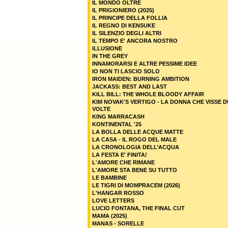
IL MONDO OLTRE
IL PRIGIONIERO (2025)
IL PRINCIPE DELLA FOLLIA
IL REGNO DI KENSUKE
IL SILENZIO DEGLI ALTRI
IL TEMPO E' ANCORA NOSTRO
ILLUSIONE
IN THE GREY
INNAMORARSI E ALTRE PESSIME IDEE
IO NON TI LASCIO SOLO
IRON MAIDEN: BURNING AMBITION
JACKASS: BEST AND LAST
KILL BILL: THE WHOLE BLOODY AFFAIR
KIM NOVAK'S VERTIGO - LA DONNA CHE VISSE 
VOLTE
KING MARRACASH
KONTINENTAL '25
LA BOLLA DELLE ACQUE MATTE
LA CASA - IL ROGO DEL MALE
LA CRONOLOGIA DELL’ACQUA
LA FESTA E' FINITA!
L'AMORE CHE RIMANE
L'AMORE STA BENE SU TUTTO
LE BAMBINE
LE TIGRI DI MOMPRACEM (2026)
L'HANGAR ROSSO
LOVE LETTERS
LUCIO FONTANA, THE FINAL CUT
MAMA (2025)
MANAS - SORELLE