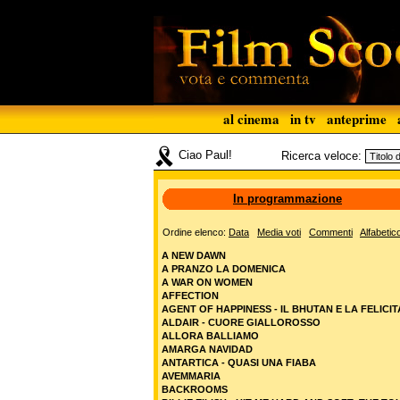
al cinema
in tv
anteprime
Ciao Paul!
Ricerca veloce:
In programmazione
Ordine elenco:
Data
Media voti
Commenti
Alfabetic
A NEW DAWN
A PRANZO LA DOMENICA
A WAR ON WOMEN
AFFECTION
AGENT OF HAPPINESS - IL BHUTAN E LA FELICIT
ALDAIR - CUORE GIALLOROSSO
ALLORA BALLIAMO
AMARGA NAVIDAD
ANTARTICA - QUASI UNA FIABA
AVEMMARIA
BACKROOMS