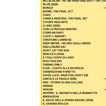
BILLIE EILISH - HIT ME HARD AND SOFT: THE TO
BLUE (2026)
BORGO
BOWIE: THE FINAL ACT
CHAO
CHRIS & MARTINA: THE FINAL SET
CITIZEN VIGILANTE
CLARA (2026)
CON LA PIOGGIA DENTRO
CORPI MUTANTI
COS'E' L'AMORE?
CREATURE LUMINOSE
DEEP WATER - INCUBO DAGLI ABISSI
DISCLOSURE DAY
DON'T LET THE SUN
DRACULA (2025)
E I FIGLI DOPO DI LORO
ELECTION DAY
FINDING EMILY
FUZE - CONTO ALLA ROVESCIA
GENERAZIONE FUMETTO
GOOD LUCK, HAVE FUN, DON’T DIE
GRETA E LE FAVOLE VERE
HEN - STORIA DI UNA GALLINA
HIEDRA
HOKUM
HOPPER - IL SEGRETO DELLA MARMOTTA
IBRIDAZIONI
IL BACIO DELLA DONNA RAGNO (2026)
IL GRANDE BOCCIA