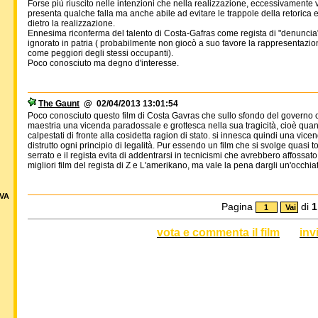
Forse più riuscito nelle intenzioni che nella realizzazione, eccessivamente 
presenta qualche falla ma anche abile ad evitare le trappole della retorica ed 
dietro la realizzazione.
Ennesima riconferma del talento di Costa-Gafras come regista di "denuncia
ignorato in patria ( probabilmente non giocò a suo favore la rappresentazione
come peggiori degli stessi occupanti).
Poco conosciuto ma degno d'interesse.
The Gaunt
@ 02/04/2013 13:01:54
Poco conosciuto questo film di Costa Gavras che sullo sfondo del governo c
maestria una vicenda paradossale e grottesca nella sua tragicità, cioè quand
calpestati di fronte alla cosidetta ragion di stato. si innesca quindi una vice
distrutto ogni principio di legalità. Pur essendo un film che si svolge quasi t
serrato e il regista evita di addentrarsi in tecnicismi che avrebbero affossato
migliori film del regista di Z e L'amerikano, ma vale la pena dargli un'occhia
VA
Pagina
di
1
vota e commenta il film
inv