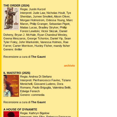
THE ORDER (2024)
Regia: Justin Kurzel
Interpreti: Jude Law, Nicholas Hoult, Tye
Sheridan, Jurnee Smollett, Alison Oliver,
Morgan Holmstrom, Odessa Young, Marc
Maron, Philip Granger, Sebastian Pigott,
Matias Lucas, Bradley Stryker, Phillip
Forest Lewitski, Victor Slezak, Daniel
Doheny, Bryan J. McHale, Ryan Chandoul Wesley,
Geena Meszaros, George Tchortov, Daniel Yip, Sean
Tyler Foley, John Warkentin, Vanessa Holmes, Rae
Farrer, Carter Morrison, Huxley Fisher, mandy fisher
Genere: thriller
Recensione a cura di
The Gaunt
archivio
IL MAESTRO (2025)
Regia: Andrea Di Stefano
Interpreti: Pierfrancesco Favino, Tiziano
Menichelli, Giovanni Ludeno, Dora
Romano, Paolo Briguglia, Valentina Bellè,
Edwige Fenech
Genere: commedia
Recensione a cura di
The Gaunt
A HOUSE OF DYNAMITE
Regia: Kathryn Bigelow
Interpreti: Idris Elba, Rebecca Ferguson,