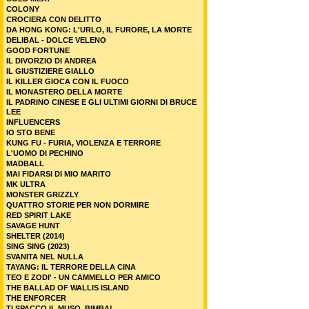
COLONY
CROCIERA CON DELITTO
DA HONG KONG: L'URLO, IL FURORE, LA MORTE
DELIBAL - DOLCE VELENO
GOOD FORTUNE
IL DIVORZIO DI ANDREA
IL GIUSTIZIERE GIALLO
IL KILLER GIOCA CON IL FUOCO
IL MONASTERO DELLA MORTE
IL PADRINO CINESE E GLI ULTIMI GIORNI DI BRUCE
LEE
INFLUENCERS
IO STO BENE
KUNG FU - FURIA, VIOLENZA E TERRORE
L'UOMO DI PECHINO
MADBALL
MAI FIDARSI DI MIO MARITO
MK ULTRA
MONSTER GRIZZLY
QUATTRO STORIE PER NON DORMIRE
RED SPIRIT LAKE
SAVAGE HUNT
SHELTER (2014)
SING SING (2023)
SVANITA NEL NULLA
TAYANG: IL TERRORE DELLA CINA
TEO E ZODI' - UN CAMMELLO PER AMICO
THE BALLAD OF WALLIS ISLAND
THE ENFORCER
TI SPACCO IL MUSO, BIMBA!