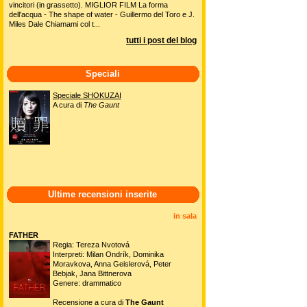
vincitori (in grassetto). MIGLIOR FILM La forma
dell'acqua - The shape of water - Guillermo del Toro e J.
Miles Dale Chiamami col t...
tutti i post del blog
Speciali
Speciale SHOKUZAI
A cura di
The Gaunt
Ultime recensioni inserite
in sala
FATHER
Regia: Tereza Nvotová
Interpreti: Milan Ondrík, Dominika
Moravkova, Anna Geislerová, Peter
Bebjak, Jana Bittnerova
Genere: drammatico
Recensione a cura di
The Gaunt