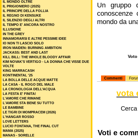
IL MONDO OLTRE
Un gruppo di
IL PRIGIONIERO (2025)
IL PRINCIPE DELLA FOLLIA
conoscenze c
IL REGNO DI KENSUKE
mondo da una
IL SILENZIO DEGLI ALTRI
IL TEMPO E' ANCORA NOSTRO
ILLUSIONE
IN THE GREY
INNAMORARSI E ALTRE PESSIME IDEE
IO NON TI LASCIO SOLO
IRON MAIDEN: BURNING AMBITION
JACKASS: BEST AND LAST
Voto 
KILL BILL: THE WHOLE BLOODY AFFAIR
KIM NOVAK'S VERTIGO - LA DONNA CHE VISSE DUE
VOLTE
KING MARRACASH
KONTINENTAL '25
Commenti
Foru
LA BOLLA DELLE ACQUE MATTE
LA CASA - IL ROGO DEL MALE
LA CRONOLOGIA DELL’ACQUA
vota 
LA FESTA E' FINITA!
L'AMORE CHE RIMANE
L'AMORE STA BENE SU TUTTO
Cerca
LE BAMBINE
LE TIGRI DI MOMPRACEM (2026)
L'HANGAR ROSSO
LOVE LETTERS
LUCIO FONTANA, THE FINAL CUT
MAMA (2025)
Voti e comm
MANAS - SORELLE