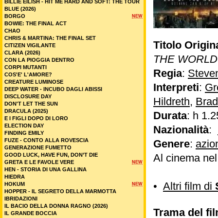
BILLIE EILISH - HIT ME HARD AND SOFT: THE TOUR
BLUE (2026)
BORGO
NEW
BOWIE: THE FINAL ACT
CHAO
CHRIS & MARTINA: THE FINAL SET
Titolo Origin
CITIZEN VIGILANTE
CLARA (2026)
THE WORLD
CON LA PIOGGIA DENTRO
CORPI MUTANTI
Regia
:
Steve
COS'E' L'AMORE?
CREATURE LUMINOSE
Interpreti
:
Gr
DEEP WATER - INCUBO DAGLI ABISSI
DISCLOSURE DAY
Hildreth
,
Brad
DON'T LET THE SUN
DRACULA (2025)
Durata
: h 1.2
E I FIGLI DOPO DI LORO
ELECTION DAY
Nazionalità
:
FINDING EMILY
FUZE - CONTO ALLA ROVESCIA
Genere
:
azio
GENERAZIONE FUMETTO
GOOD LUCK, HAVE FUN, DON’T DIE
Al cinema ne
GRETA E LE FAVOLE VERE
NEW
HEN - STORIA DI UNA GALLINA
HIEDRA
•
Altri film di
HOKUM
NEW
HOPPER - IL SEGRETO DELLA MARMOTTA
IBRIDAZIONI
IL BACIO DELLA DONNA RAGNO (2026)
Trama del fil
IL GRANDE BOCCIA