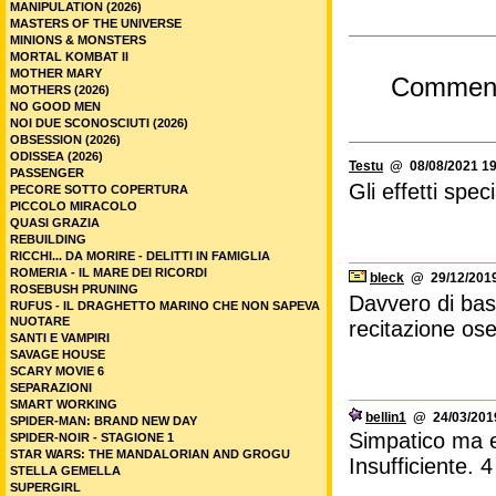
MANIPULATION (2026)
MASTERS OF THE UNIVERSE
MINIONS & MONSTERS
MORTAL KOMBAT II
MOTHER MARY
Commen
MOTHERS (2026)
NO GOOD MEN
NOI DUE SCONOSCIUTI (2026)
OBSESSION (2026)
ODISSEA (2026)
Testu
@ 08/08/2021 19
PASSENGER
Gli effetti spec
PECORE SOTTO COPERTURA
PICCOLO MIRACOLO
QUASI GRAZIA
REBUILDING
RICCHI... DA MORIRE - DELITTI IN FAMIGLIA
ROMERIA - IL MARE DEI RICORDI
bleck
@ 29/12/2019
ROSEBUSH PRUNING
Davvero di bass
RUFUS - IL DRAGHETTO MARINO CHE NON SAPEVA
NUOTARE
recitazione os
SANTI E VAMPIRI
SAVAGE HOUSE
SCARY MOVIE 6
SEPARAZIONI
SMART WORKING
bellin1
@ 24/03/2019
SPIDER-MAN: BRAND NEW DAY
Simpatico ma ef
SPIDER-NOIR - STAGIONE 1
STAR WARS: THE MANDALORIAN AND GROGU
Insufficiente. 4
STELLA GEMELLA
SUPERGIRL