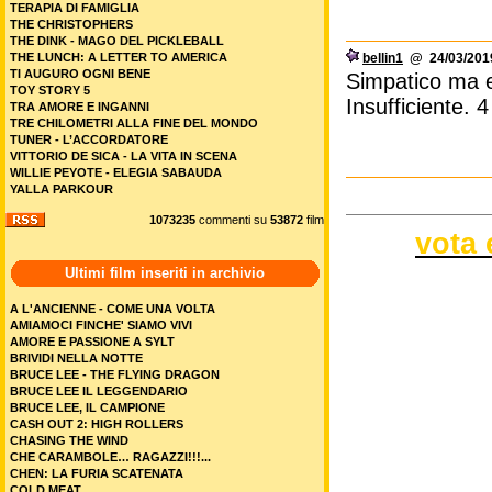
TERAPIA DI FAMIGLIA
THE CHRISTOPHERS
THE DINK - MAGO DEL PICKLEBALL
THE LUNCH: A LETTER TO AMERICA
bellin1
@ 24/03/2019
TI AUGURO OGNI BENE
Simpatico ma ef
TOY STORY 5
Insufficiente. 4
TRA AMORE E INGANNI
TRE CHILOMETRI ALLA FINE DEL MONDO
TUNER - L’ACCORDATORE
VITTORIO DE SICA - LA VITA IN SCENA
WILLIE PEYOTE - ELEGIA SABAUDA
YALLA PARKOUR
1073235
commenti su
53872
film
vota 
Ultimi film inseriti in archivio
A L'ANCIENNE - COME UNA VOLTA
AMIAMOCI FINCHE' SIAMO VIVI
AMORE E PASSIONE A SYLT
BRIVIDI NELLA NOTTE
BRUCE LEE - THE FLYING DRAGON
BRUCE LEE IL LEGGENDARIO
BRUCE LEE, IL CAMPIONE
CASH OUT 2: HIGH ROLLERS
CHASING THE WIND
CHE CARAMBOLE… RAGAZZI!!!...
CHEN: LA FURIA SCATENATA
COLD MEAT