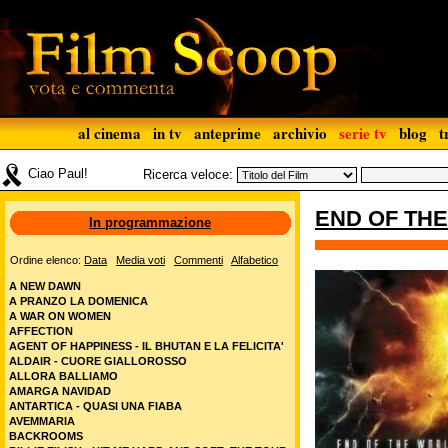
al cinema
in tv
anteprime
archivio
serie tv
blog
t
Ciao Paul!
Ricerca veloce:
END OF THE
In programmazione
Ordine elenco:
Data
Media voti
Commenti
Alfabetico
A NEW DAWN
A PRANZO LA DOMENICA
A WAR ON WOMEN
AFFECTION
AGENT OF HAPPINESS - IL BHUTAN E LA FELICITA'
ALDAIR - CUORE GIALLOROSSO
ALLORA BALLIAMO
AMARGA NAVIDAD
ANTARTICA - QUASI UNA FIABA
AVEMMARIA
BACKROOMS