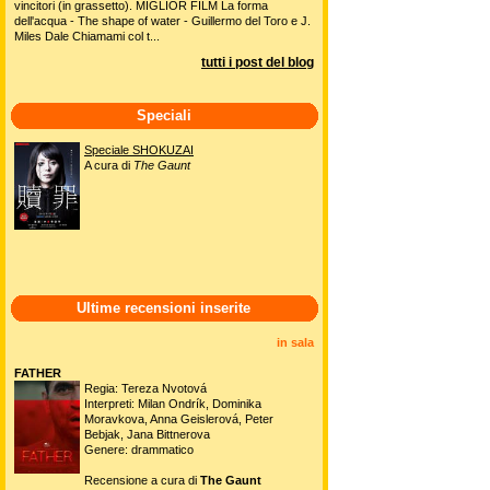
vincitori (in grassetto). MIGLIOR FILM La forma
dell'acqua - The shape of water - Guillermo del Toro e J.
Miles Dale Chiamami col t...
tutti i post del blog
Speciali
Speciale SHOKUZAI
A cura di
The Gaunt
Ultime recensioni inserite
in sala
FATHER
Regia: Tereza Nvotová
Interpreti: Milan Ondrík, Dominika
Moravkova, Anna Geislerová, Peter
Bebjak, Jana Bittnerova
Genere: drammatico
Recensione a cura di
The Gaunt