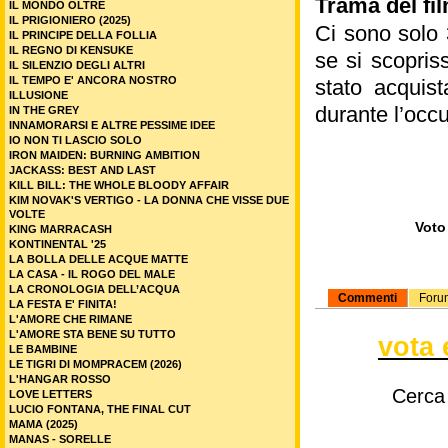
Trama del fi
IL MONDO OLTRE
IL PRIGIONIERO (2025)
Ci sono solo
IL PRINCIPE DELLA FOLLIA
IL REGNO DI KENSUKE
se si scopris
IL SILENZIO DEGLI ALTRI
IL TEMPO E' ANCORA NOSTRO
stato acquis
ILLUSIONE
durante l’occ
IN THE GREY
INNAMORARSI E ALTRE PESSIME IDEE
IO NON TI LASCIO SOLO
IRON MAIDEN: BURNING AMBITION
JACKASS: BEST AND LAST
KILL BILL: THE WHOLE BLOODY AFFAIR
KIM NOVAK'S VERTIGO - LA DONNA CHE VISSE DUE
VOLTE
Voto 
KING MARRACASH
KONTINENTAL '25
LA BOLLA DELLE ACQUE MATTE
LA CASA - IL ROGO DEL MALE
LA CRONOLOGIA DELL’ACQUA
Commenti
Foru
LA FESTA E' FINITA!
L'AMORE CHE RIMANE
L'AMORE STA BENE SU TUTTO
vota 
LE BAMBINE
LE TIGRI DI MOMPRACEM (2026)
L'HANGAR ROSSO
Cerca
LOVE LETTERS
LUCIO FONTANA, THE FINAL CUT
MAMA (2025)
MANAS - SORELLE