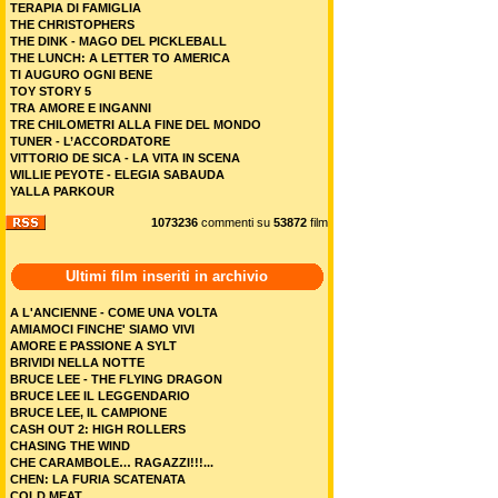
TERAPIA DI FAMIGLIA
THE CHRISTOPHERS
THE DINK - MAGO DEL PICKLEBALL
THE LUNCH: A LETTER TO AMERICA
TI AUGURO OGNI BENE
TOY STORY 5
TRA AMORE E INGANNI
TRE CHILOMETRI ALLA FINE DEL MONDO
TUNER - L’ACCORDATORE
VITTORIO DE SICA - LA VITA IN SCENA
WILLIE PEYOTE - ELEGIA SABAUDA
YALLA PARKOUR
1073236
commenti su
53872
film
Ultimi film inseriti in archivio
A L'ANCIENNE - COME UNA VOLTA
AMIAMOCI FINCHE' SIAMO VIVI
AMORE E PASSIONE A SYLT
BRIVIDI NELLA NOTTE
BRUCE LEE - THE FLYING DRAGON
BRUCE LEE IL LEGGENDARIO
BRUCE LEE, IL CAMPIONE
CASH OUT 2: HIGH ROLLERS
CHASING THE WIND
CHE CARAMBOLE… RAGAZZI!!!...
CHEN: LA FURIA SCATENATA
COLD MEAT