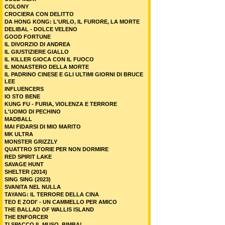
COLONY
CROCIERA CON DELITTO
DA HONG KONG: L'URLO, IL FURORE, LA MORTE
DELIBAL - DOLCE VELENO
GOOD FORTUNE
IL DIVORZIO DI ANDREA
IL GIUSTIZIERE GIALLO
IL KILLER GIOCA CON IL FUOCO
IL MONASTERO DELLA MORTE
IL PADRINO CINESE E GLI ULTIMI GIORNI DI BRUCE
LEE
INFLUENCERS
IO STO BENE
KUNG FU - FURIA, VIOLENZA E TERRORE
L'UOMO DI PECHINO
MADBALL
MAI FIDARSI DI MIO MARITO
MK ULTRA
MONSTER GRIZZLY
QUATTRO STORIE PER NON DORMIRE
RED SPIRIT LAKE
SAVAGE HUNT
SHELTER (2014)
SING SING (2023)
SVANITA NEL NULLA
TAYANG: IL TERRORE DELLA CINA
TEO E ZODI' - UN CAMMELLO PER AMICO
THE BALLAD OF WALLIS ISLAND
THE ENFORCER
TI SPACCO IL MUSO, BIMBA!