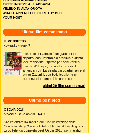
TUTTE INSIEME ALL'ABBAZIA
VELENO IN ALTA QUOTA
WHAT HAPPENED TO DOROTHY BELL?
YOUR HOST
Ultimo film commentato
IL ROSSETTO
kowalsky - voto: 7
L'esordio di Damiani è un giallo di tutto
rispetto, con un'intreccio credibile e ottime
idee registiche. Ispirato per certi versi al
cinema d'oltralpe, ma anche a certi film
americani cfr. La strada dai quartieri alti e al
primo Zavattini, con belle location e un
personaggio memorabile come que...
ultimi 20 film commentati
Ultimo post blog
OSCAR 2018
3/6/2018 10:08:03 AM - Kater
Si è celebrata il 4 marzo 2018 la 90° edizione della
Cerimonia degli Oscar, al Dolby Theatre di Los Angeles.
Ecco l'elenco completo degli Oscar 2018, con i relativi