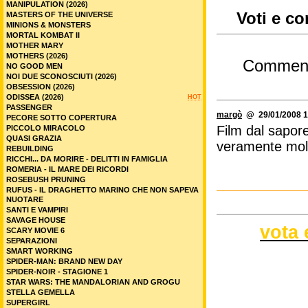
MANIPULATION (2026)
Voti e co
MASTERS OF THE UNIVERSE
MINIONS & MONSTERS
MORTAL KOMBAT II
MOTHER MARY
MOTHERS (2026)
Commen
NO GOOD MEN
NOI DUE SCONOSCIUTI (2026)
OBSESSION (2026)
ODISSEA (2026)
HOT
PASSENGER
margò
@ 29/01/2008 1
PECORE SOTTO COPERTURA
Film dal sapor
PICCOLO MIRACOLO
QUASI GRAZIA
veramente molto
REBUILDING
RICCHI... DA MORIRE - DELITTI IN FAMIGLIA
ROMERIA - IL MARE DEI RICORDI
ROSEBUSH PRUNING
RUFUS - IL DRAGHETTO MARINO CHE NON SAPEVA
NUOTARE
SANTI E VAMPIRI
SAVAGE HOUSE
vota 
SCARY MOVIE 6
SEPARAZIONI
SMART WORKING
SPIDER-MAN: BRAND NEW DAY
SPIDER-NOIR - STAGIONE 1
STAR WARS: THE MANDALORIAN AND GROGU
STELLA GEMELLA
SUPERGIRL