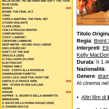
BILLIE EILISH - HIT ME HARD AND SOFT: THE TOUR
BLUE (2026)
BORGO
NEW
BOWIE: THE FINAL ACT
CHAO
CHRIS & MARTINA: THE FINAL SET
CITIZEN VIGILANTE
CLARA (2026)
CON LA PIOGGIA DENTRO
Titolo Origin
CORPI MUTANTI
COS'E' L'AMORE?
Regia
:
Brent 
CREATURE LUMINOSE
DEEP WATER - INCUBO DAGLI ABISSI
Interpreti
:
El
DISCLOSURE DAY
DON'T LET THE SUN
Kelly MacDon
DRACULA (2025)
E I FIGLI DOPO DI LORO
Durata
: h 1.4
ELECTION DAY
FINDING EMILY
Nazionalità
:
FUZE - CONTO ALLA ROVESCIA
GENERAZIONE FUMETTO
Genere
:
dram
GOOD LUCK, HAVE FUN, DON’T DIE
GRETA E LE FAVOLE VERE
NEW
Al cinema ne
HEN - STORIA DI UNA GALLINA
HIEDRA
HOKUM
NEW
HOPPER - IL SEGRETO DELLA MARMOTTA
•
Altri film di
IBRIDAZIONI
IL BACIO DELLA DONNA RAGNO (2026)
IL GRANDE BOCCIA