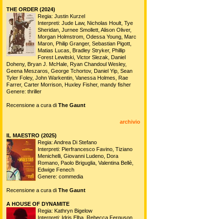
THE ORDER (2024)
Regia: Justin Kurzel
Interpreti: Jude Law, Nicholas Hoult, Tye
Sheridan, Jurnee Smollett, Alison Oliver,
Morgan Holmstrom, Odessa Young, Marc
Maron, Philip Granger, Sebastian Pigott,
Matias Lucas, Bradley Stryker, Phillip
Forest Lewitski, Victor Slezak, Daniel
Doheny, Bryan J. McHale, Ryan Chandoul Wesley,
Geena Meszaros, George Tchortov, Daniel Yip, Sean
Tyler Foley, John Warkentin, Vanessa Holmes, Rae
Farrer, Carter Morrison, Huxley Fisher, mandy fisher
Genere: thriller
Recensione a cura di
The Gaunt
archivio
IL MAESTRO (2025)
Regia: Andrea Di Stefano
Interpreti: Pierfrancesco Favino, Tiziano
Menichelli, Giovanni Ludeno, Dora
Romano, Paolo Briguglia, Valentina Bellè,
Edwige Fenech
Genere: commedia
Recensione a cura di
The Gaunt
A HOUSE OF DYNAMITE
Regia: Kathryn Bigelow
Interpreti: Idris Elba, Rebecca Ferguson,