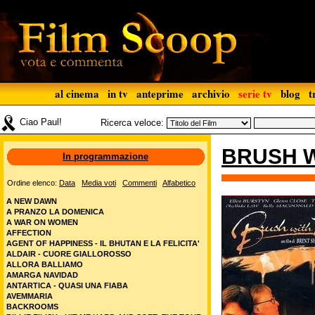
al cinema
in tv
anteprime
archivio
serie tv
blog
t
Ciao Paul!
Ricerca veloce:
BRUSH W
In programmazione
Ordine elenco:
Data
Media voti
Commenti
Alfabetico
A NEW DAWN
A PRANZO LA DOMENICA
A WAR ON WOMEN
AFFECTION
AGENT OF HAPPINESS - IL BHUTAN E LA FELICITA'
ALDAIR - CUORE GIALLOROSSO
ALLORA BALLIAMO
AMARGA NAVIDAD
ANTARTICA - QUASI UNA FIABA
AVEMMARIA
BACKROOMS