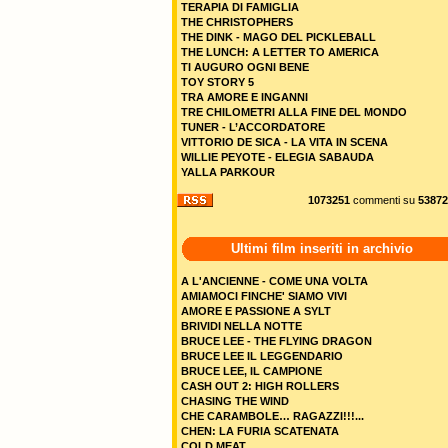
TERAPIA DI FAMIGLIA
THE CHRISTOPHERS
THE DINK - MAGO DEL PICKLEBALL
THE LUNCH: A LETTER TO AMERICA
TI AUGURO OGNI BENE
TOY STORY 5
TRA AMORE E INGANNI
TRE CHILOMETRI ALLA FINE DEL MONDO
TUNER - L’ACCORDATORE
VITTORIO DE SICA - LA VITA IN SCENA
WILLIE PEYOTE - ELEGIA SABAUDA
YALLA PARKOUR
1073251
commenti su
53872
Ultimi film inseriti in archivio
A L'ANCIENNE - COME UNA VOLTA
AMIAMOCI FINCHE' SIAMO VIVI
AMORE E PASSIONE A SYLT
BRIVIDI NELLA NOTTE
BRUCE LEE - THE FLYING DRAGON
BRUCE LEE IL LEGGENDARIO
BRUCE LEE, IL CAMPIONE
CASH OUT 2: HIGH ROLLERS
CHASING THE WIND
CHE CARAMBOLE… RAGAZZI!!!...
CHEN: LA FURIA SCATENATA
COLD MEAT