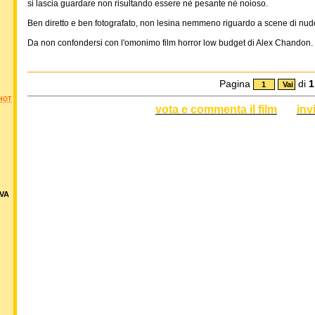
si lascia guardare non risultando essere nè pesante nè noioso.
Ben diretto e ben fotografato, non lesina nemmeno riguardo a scene di nudo
Da non confondersi con l'omonimo film horror low budget di Alex Chandon.
Pagina
di
1
HOT
vota e commenta il film
inv
VA