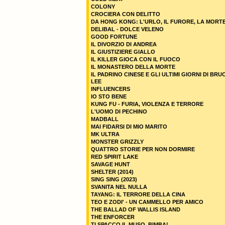
COLONY
CROCIERA CON DELITTO
DA HONG KONG: L'URLO, IL FURORE, LA MORT
DELIBAL - DOLCE VELENO
GOOD FORTUNE
IL DIVORZIO DI ANDREA
IL GIUSTIZIERE GIALLO
IL KILLER GIOCA CON IL FUOCO
IL MONASTERO DELLA MORTE
IL PADRINO CINESE E GLI ULTIMI GIORNI DI BRU
LEE
INFLUENCERS
IO STO BENE
KUNG FU - FURIA, VIOLENZA E TERRORE
L'UOMO DI PECHINO
MADBALL
MAI FIDARSI DI MIO MARITO
MK ULTRA
MONSTER GRIZZLY
QUATTRO STORIE PER NON DORMIRE
RED SPIRIT LAKE
SAVAGE HUNT
SHELTER (2014)
SING SING (2023)
SVANITA NEL NULLA
TAYANG: IL TERRORE DELLA CINA
TEO E ZODI' - UN CAMMELLO PER AMICO
THE BALLAD OF WALLIS ISLAND
THE ENFORCER
TI SPACCO IL MUSO, BIMBA!