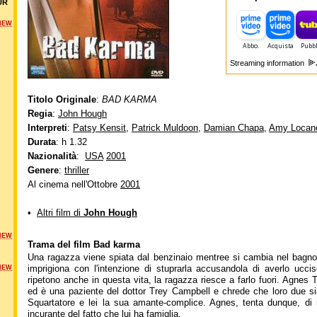
UR
NEW
Streaming information
Titolo Originale
:
BAD KARMA
Regia
:
John Hough
Interpreti
:
Patsy Kensit
,
Patrick Muldoon
,
Damian Chapa
,
Amy Locan
Durata
: h 1.32
Nazionalità
:
USA
2001
Genere
:
thriller
Al cinema nell'Ottobre
2001
•
Altri film di
John Hough
NEW
Trama del film Bad karma
Una ragazza viene spiata dal benzinaio mentree si cambia nel bagno de
imprigiona con l'intenzione di stuprarla accusandola di averlo ucc
NEW
ripetono anche in questa vita, la ragazza riesce a farlo fuori. Agnes 
ed è una paziente del dottor Trey Campbell e chrede che loro due si
Squartatore e lei la sua amante-complice. Agnes, tenta dunque, di r
incurante del fatto che lui ha famiglia.