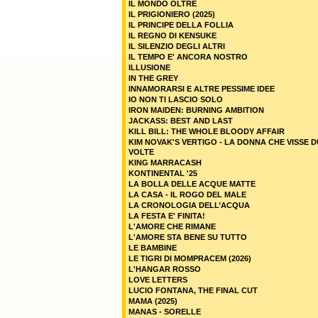
IL MONDO OLTRE
IL PRIGIONIERO (2025)
IL PRINCIPE DELLA FOLLIA
IL REGNO DI KENSUKE
IL SILENZIO DEGLI ALTRI
IL TEMPO E' ANCORA NOSTRO
ILLUSIONE
IN THE GREY
INNAMORARSI E ALTRE PESSIME IDEE
IO NON TI LASCIO SOLO
IRON MAIDEN: BURNING AMBITION
JACKASS: BEST AND LAST
KILL BILL: THE WHOLE BLOODY AFFAIR
KIM NOVAK'S VERTIGO - LA DONNA CHE VISSE 
VOLTE
KING MARRACASH
KONTINENTAL '25
LA BOLLA DELLE ACQUE MATTE
LA CASA - IL ROGO DEL MALE
LA CRONOLOGIA DELL’ACQUA
LA FESTA E' FINITA!
L'AMORE CHE RIMANE
L'AMORE STA BENE SU TUTTO
LE BAMBINE
LE TIGRI DI MOMPRACEM (2026)
L'HANGAR ROSSO
LOVE LETTERS
LUCIO FONTANA, THE FINAL CUT
MAMA (2025)
MANAS - SORELLE