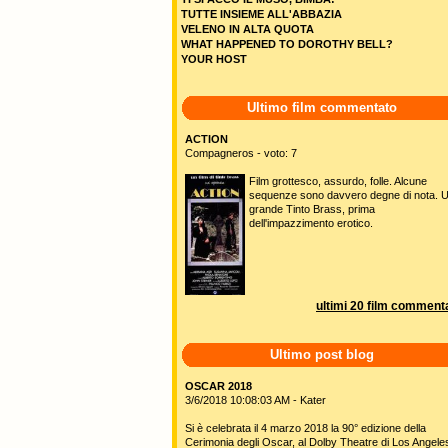
TUTTE INSIEME ALL'ABBAZIA
VELENO IN ALTA QUOTA
WHAT HAPPENED TO DOROTHY BELL?
YOUR HOST
Ultimo film commentato
ACTION
Compagneros - voto: 7
Film grottesco, assurdo, folle. Alcune
sequenze sono davvero degne di nota. 
grande Tinto Brass, prima
dell'impazzimento erotico.
ultimi 20 film commenta
Ultimo post blog
OSCAR 2018
3/6/2018 10:08:03 AM - Kater
Si è celebrata il 4 marzo 2018 la 90° edizione della
Cerimonia degli Oscar, al Dolby Theatre di Los Angele