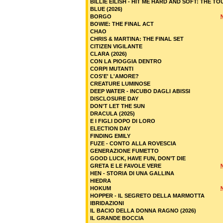
BILLIE EILISH - HIT ME HARD AND SOFT: THE TO
BLUE (2026)
BORGO
BOWIE: THE FINAL ACT
CHAO
CHRIS & MARTINA: THE FINAL SET
CITIZEN VIGILANTE
CLARA (2026)
CON LA PIOGGIA DENTRO
CORPI MUTANTI
COS'E' L'AMORE?
CREATURE LUMINOSE
DEEP WATER - INCUBO DAGLI ABISSI
DISCLOSURE DAY
DON'T LET THE SUN
DRACULA (2025)
E I FIGLI DOPO DI LORO
ELECTION DAY
FINDING EMILY
FUZE - CONTO ALLA ROVESCIA
GENERAZIONE FUMETTO
GOOD LUCK, HAVE FUN, DON’T DIE
GRETA E LE FAVOLE VERE
HEN - STORIA DI UNA GALLINA
HIEDRA
HOKUM
HOPPER - IL SEGRETO DELLA MARMOTTA
IBRIDAZIONI
IL BACIO DELLA DONNA RAGNO (2026)
IL GRANDE BOCCIA