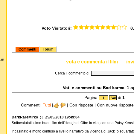
Voto Visitatori:
8,0
Commenti
Forum
DUE
vota e commenta il film
inv
Cerca il commento di:
Voti e commenti su Bad karma, 1 op
Pagina
di
1
Commenti:
Tutti
|
|
Con risposte
|
Con nuove risposte d
DarkRareMirko
@ 25/05/2010 19:49:04
Sottovalutatissimo buon film dell'Hough di Oltre la vita, con una Patsy Kensi
Incasinato e molto confuso a livello narrativo (la vicenda di Jack lo squarta