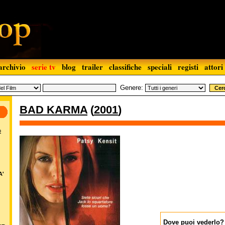
archivio
serie tv
blog
trailer
classifiche
speciali
registi
attori
Genere:
BAD KARMA
(
2001
)
o
A'
Dove puoi vederlo?