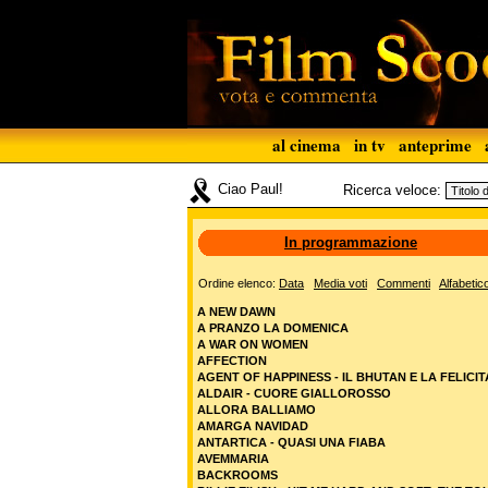
al cinema
in tv
anteprime
Ciao Paul!
Ricerca veloce:
In programmazione
Ordine elenco:
Data
Media voti
Commenti
Alfabetic
A NEW DAWN
A PRANZO LA DOMENICA
A WAR ON WOMEN
AFFECTION
AGENT OF HAPPINESS - IL BHUTAN E LA FELICIT
ALDAIR - CUORE GIALLOROSSO
ALLORA BALLIAMO
AMARGA NAVIDAD
ANTARTICA - QUASI UNA FIABA
AVEMMARIA
BACKROOMS