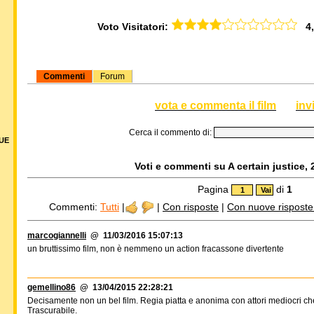
Voto Visitatori:
4,0
Commenti
Forum
vota e commenta il film
inv
Cerca il commento di:
DUE
Voti e commenti su A certain justice, 
Pagina
di
1
Commenti:
Tutti
|
|
Con risposte
|
Con nuove risposte d
marcogiannelli
@ 11/03/2016 15:07:13
un bruttissimo film, non è nemmeno un action fracassone divertente
gemellino86
@ 13/04/2015 22:28:21
Decisamente non un bel film. Regia piatta e anonima con attori mediocri che 
Trascurabile.