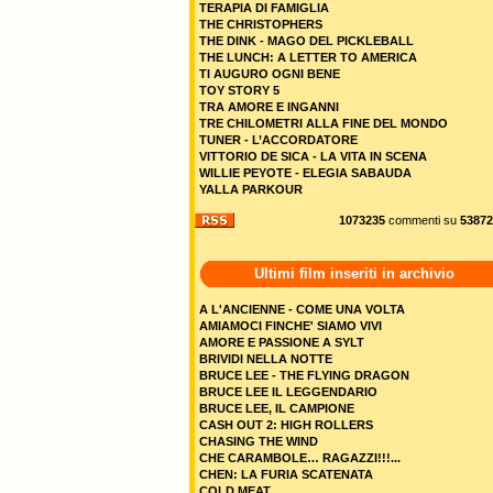
TERAPIA DI FAMIGLIA
THE CHRISTOPHERS
THE DINK - MAGO DEL PICKLEBALL
THE LUNCH: A LETTER TO AMERICA
TI AUGURO OGNI BENE
TOY STORY 5
TRA AMORE E INGANNI
TRE CHILOMETRI ALLA FINE DEL MONDO
TUNER - L’ACCORDATORE
VITTORIO DE SICA - LA VITA IN SCENA
WILLIE PEYOTE - ELEGIA SABAUDA
YALLA PARKOUR
1073235
commenti su
53872
Ultimi film inseriti in archivio
A L'ANCIENNE - COME UNA VOLTA
AMIAMOCI FINCHE' SIAMO VIVI
AMORE E PASSIONE A SYLT
BRIVIDI NELLA NOTTE
BRUCE LEE - THE FLYING DRAGON
BRUCE LEE IL LEGGENDARIO
BRUCE LEE, IL CAMPIONE
CASH OUT 2: HIGH ROLLERS
CHASING THE WIND
CHE CARAMBOLE… RAGAZZI!!!...
CHEN: LA FURIA SCATENATA
COLD MEAT