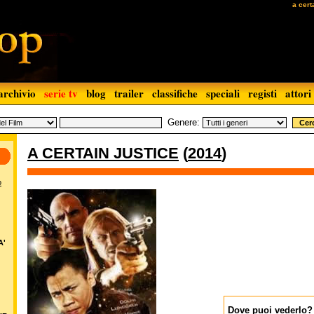
a cert
archivio
serie tv
blog
trailer
classifiche
speciali
registi
attori
Genere:
A CERTAIN JUSTICE
(
2014
)
o
A'
Dove puoi vederlo?