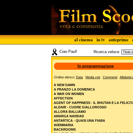
al cinema
in tv
anteprime
Ciao Paul!
Ricerca veloce:
In programmazione
Ordine elenco:
Data
Media voti
Commenti
Alfabetic
A NEW DAWN
A PRANZO LA DOMENICA
A WAR ON WOMEN
AFFECTION
AGENT OF HAPPINESS - IL BHUTAN E LA FELICIT
ALDAIR - CUORE GIALLOROSSO
ALLORA BALLIAMO
AMARGA NAVIDAD
ANTARTICA - QUASI UNA FIABA
AVEMMARIA
BACKROOMS