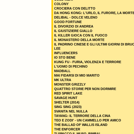
COLONY
CROCIERA CON DELITTO
DA HONG KONG: L'URLO, IL FURORE, LA MORT
DELIBAL - DOLCE VELENO
GOOD FORTUNE
IL DIVORZIO DI ANDREA
IL GIUSTIZIERE GIALLO
IL KILLER GIOCA CON IL FUOCO
IL MONASTERO DELLA MORTE
IL PADRINO CINESE E GLI ULTIMI GIORNI DI BRU
LEE
INFLUENCERS
IO STO BENE
KUNG FU - FURIA, VIOLENZA E TERRORE
L'UOMO DI PECHINO
MADBALL
MAI FIDARSI DI MIO MARITO
MK ULTRA
MONSTER GRIZZLY
QUATTRO STORIE PER NON DORMIRE
RED SPIRIT LAKE
SAVAGE HUNT
SHELTER (2014)
SING SING (2023)
SVANITA NEL NULLA
TAYANG: IL TERRORE DELLA CINA
TEO E ZODI' - UN CAMMELLO PER AMICO
THE BALLAD OF WALLIS ISLAND
THE ENFORCER
TI SPACCO IL MUSO, BIMBA!