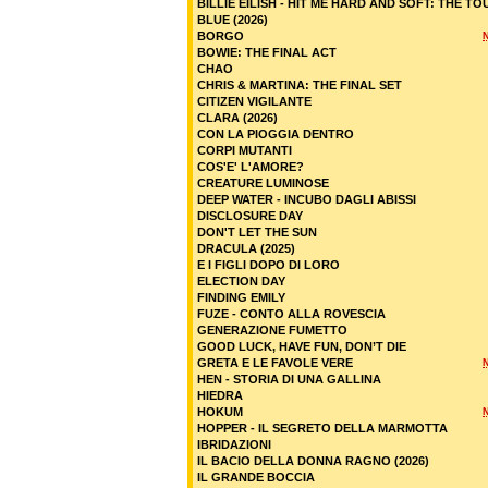
BILLIE EILISH - HIT ME HARD AND SOFT: THE TO
BLUE (2026)
BORGO
BOWIE: THE FINAL ACT
CHAO
CHRIS & MARTINA: THE FINAL SET
CITIZEN VIGILANTE
CLARA (2026)
CON LA PIOGGIA DENTRO
CORPI MUTANTI
COS'E' L'AMORE?
CREATURE LUMINOSE
DEEP WATER - INCUBO DAGLI ABISSI
DISCLOSURE DAY
DON'T LET THE SUN
DRACULA (2025)
E I FIGLI DOPO DI LORO
ELECTION DAY
FINDING EMILY
FUZE - CONTO ALLA ROVESCIA
GENERAZIONE FUMETTO
GOOD LUCK, HAVE FUN, DON’T DIE
GRETA E LE FAVOLE VERE
HEN - STORIA DI UNA GALLINA
HIEDRA
HOKUM
HOPPER - IL SEGRETO DELLA MARMOTTA
IBRIDAZIONI
IL BACIO DELLA DONNA RAGNO (2026)
IL GRANDE BOCCIA