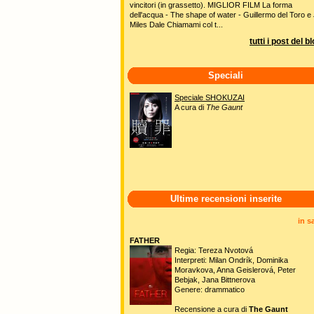
vincitori (in grassetto). MIGLIOR FILM La forma
dell'acqua - The shape of water - Guillermo del Toro e 
Miles Dale Chiamami col t...
tutti i post del b
Speciali
Speciale SHOKUZAI
A cura di
The Gaunt
Ultime recensioni inserite
in s
FATHER
Regia: Tereza Nvotová
Interpreti: Milan Ondrík, Dominika
Moravkova, Anna Geislerová, Peter
Bebjak, Jana Bittnerova
Genere: drammatico
Recensione a cura di
The Gaunt