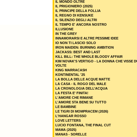
IL MONDO OLTRE
IL PRIGIONIERO (2025)
IL PRINCIPE DELLA FOLLIA
IL REGNO DI KENSUKE
IL SILENZIO DEGLI ALTRI
IL TEMPO E' ANCORA NOSTRO
ILLUSIONE
IN THE GREY
INNAMORARSI E ALTRE PESSIME IDEE
IO NON TI LASCIO SOLO
IRON MAIDEN: BURNING AMBITION
JACKASS: BEST AND LAST
KILL BILL: THE WHOLE BLOODY AFFAIR
KIM NOVAK'S VERTIGO - LA DONNA CHE VISSE 
VOLTE
KING MARRACASH
KONTINENTAL '25
LA BOLLA DELLE ACQUE MATTE
LA CASA - IL ROGO DEL MALE
LA CRONOLOGIA DELL’ACQUA
LA FESTA E' FINITA!
L'AMORE CHE RIMANE
L'AMORE STA BENE SU TUTTO
LE BAMBINE
LE TIGRI DI MOMPRACEM (2026)
L'HANGAR ROSSO
LOVE LETTERS
LUCIO FONTANA, THE FINAL CUT
MAMA (2025)
MANAS - SORELLE