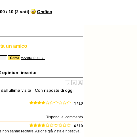
0 / 10 (2 voti)
Grafico
ita un amico
Azzera ricerca
2 opinioni inserite
all'ultima visita
|
Con risposte di oggi
4 / 10
Rispondi al commento
4 / 10
non sanno recitare. Azione già vista e ripetitiva.