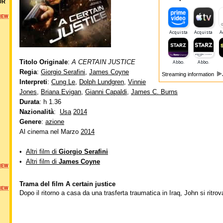
UR
NEW
Titolo Originale
:
A CERTAIN JUSTICE
Regia
:
Giorgio Serafini
,
James Coyne
Streaming information
Interpreti
:
Cung Le
,
Dolph Lundgren
,
Vinnie
Jones
,
Briana Evigan
,
Gianni Capaldi
,
James C. Burns
Durata
: h 1.36
Nazionalità
:
Usa
2014
Genere
:
azione
Al cinema nel Marzo
2014
•
Altri film di
Giorgio Serafini
•
Altri film di
James Coyne
NEW
Trama del film A certain justice
NEW
Dopo il ritorno a casa da una trasferta traumatica in Iraq, John si ritrov