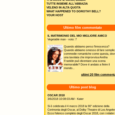
TUTTE INSIEME ALL'ABBAZIA
VELENO IN ALTA QUOTA
WHAT HAPPENED TO DOROTHY BELL?
YOUR HOST
Ultimo film commentato
IL MATRIMONIO DEL MIO MIGLIORE AMICO
Vegetable man - voto: 7
Quando abbiamo perso l'innocenza?
Quando abbiamo smesso di fare semplic
commedie romantiche come questa, dov
una tavolata che improvvisa Aretha
Franklin può diventare una scena
memorabile? Dove é andato a finire il
mondo...
ultimi 20 film commenta
Ultimo post blog
OSCAR 2018
3/6/2018 10:08:03 AM - Kater
Si è celebrata il 4 marzo 2018 la 90° edizione della
Cerimonia degli Oscar, al Dolby Theatre di Los Angele
Ecco l'elenco completo degli Oscar 2018, con i relativi