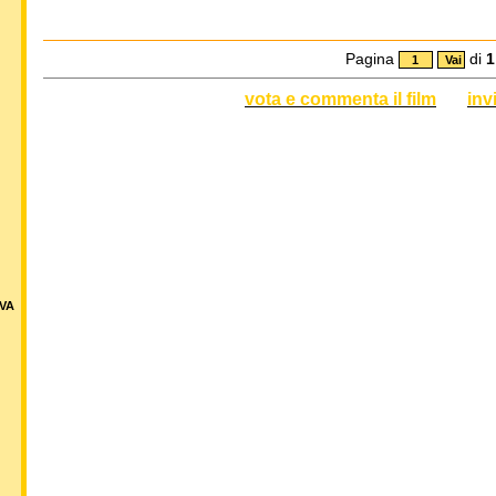
Pagina
di
1
vota e commenta il film
inv
VA