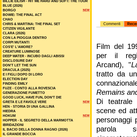
BILLIE EILISH - HIT ME HARD AND SOFT: THE TOUR
BLUE (2026)
BORGO
NEW
BOWIE: THE FINAL ACT
CHAO
Commenti
Rece
CHRIS & MARTINA: THE FINAL SET
CITIZEN VIGILANTE
CLARA (2026)
CON LA PIOGGIA DENTRO
CORPI MUTANTI
Film del 19
COS'E' L'AMORE?
CREATURE LUMINOSE
per il reg
DEEP WATER - INCUBO DAGLI ABISSI
DISCLOSURE DAY
Arcand), "
L
DON'T LET THE SUN
DRACULA (2025)
tratto da 
E I FIGLI DOPO DI LORO
ELECTION DAY
connazional
FINDING EMILY
FUZE - CONTO ALLA ROVESCIA
Remains and
GENERAZIONE FUMETTO
GOOD LUCK, HAVE FUN, DON’T DIE
Di teatrale
GRETA E LE FAVOLE VERE
NEW
HEN - STORIA DI UNA GALLINA
scene ed att
HIEDRA
HOKUM
NEW
personaggi 
HOPPER - IL SEGRETO DELLA MARMOTTA
IBRIDAZIONI
parola su
IL BACIO DELLA DONNA RAGNO (2026)
IL GRANDE BOCCIA