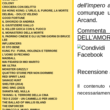
COLONY
dell'impero
CROCIERA CON DELITTO
DA HONG KONG: L'URLO, IL FURORE, LA MORTE
comunque un
DELIBAL - DOLCE VELENO
GOOD FORTUNE
Arcand.
IL DIVORZIO DI ANDREA
IL GIUSTIZIERE GIALLO
IL KILLER GIOCA CON IL FUOCO
Commenta
IL MONASTERO DELLA MORTE
DELL'AMORE
IL PADRINO CINESE E GLI ULTIMI GIORNI DI BRUCE
LEE
INFLUENCERS
IO STO BENE
KUNG FU - FURIA, VIOLENZA E TERRORE
L'UOMO DI PECHINO
MADBALL
MAI FIDARSI DI MIO MARITO
MK ULTRA
MONSTER GRIZZLY
Recensione 
QUATTRO STORIE PER NON DORMIRE
RED SPIRIT LAKE
SAVAGE HUNT
SHELTER (2014)
Il contenuto 
SING SING (2023)
SVANITA NEL NULLA
necessariament
TAYANG: IL TERRORE DELLA CINA
TEO E ZODI' - UN CAMMELLO PER AMICO
THE BALLAD OF WALLIS ISLAND
THE ENFORCER
TI SPACCO IL MUSO, BIMBA!