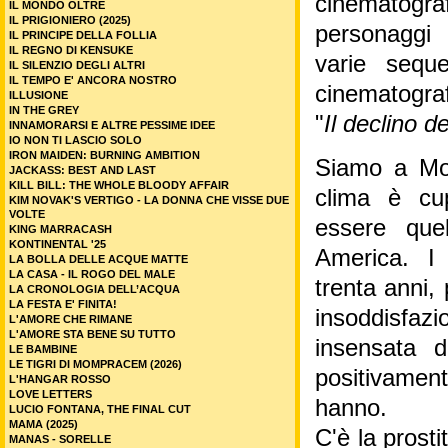
cinematogra
IL MONDO OLTRE
IL PRIGIONIERO (2025)
personaggi
IL PRINCIPE DELLA FOLLIA
IL REGNO DI KENSUKE
varie sequ
IL SILENZIO DEGLI ALTRI
IL TEMPO E' ANCORA NOSTRO
cinematogra
ILLUSIONE
IN THE GREY
"
Il declino d
INNAMORARSI E ALTRE PESSIME IDEE
IO NON TI LASCIO SOLO
IRON MAIDEN: BURNING AMBITION
Siamo a Mon
JACKASS: BEST AND LAST
KILL BILL: THE WHOLE BLOODY AFFAIR
clima è cu
KIM NOVAK'S VERTIGO - LA DONNA CHE VISSE DUE
VOLTE
essere que
KING MARRACASH
KONTINENTAL '25
America. I 
LA BOLLA DELLE ACQUE MATTE
LA CASA - IL ROGO DEL MALE
trenta anni, 
LA CRONOLOGIA DELL’ACQUA
LA FESTA E' FINITA!
insoddisfazi
L'AMORE CHE RIMANE
L'AMORE STA BENE SU TUTTO
insensata d
LE BAMBINE
LE TIGRI DI MOMPRACEM (2026)
positivame
L'HANGAR ROSSO
LOVE LETTERS
hanno.
LUCIO FONTANA, THE FINAL CUT
MAMA (2025)
C'è la prosti
MANAS - SORELLE