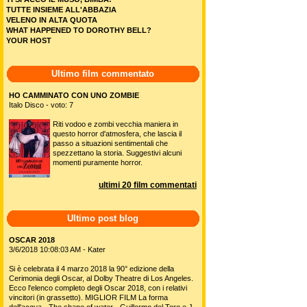
TUTTE INSIEME ALL'ABBAZIA
VELENO IN ALTA QUOTA
WHAT HAPPENED TO DOROTHY BELL?
YOUR HOST
Ultimo film commentato
HO CAMMINATO CON UNO ZOMBIE
Italo Disco - voto: 7
Riti vodoo e zombi vecchia maniera in
questo horror d'atmosfera, che lascia il
passo a situazioni sentimentali che
spezzettano la storia. Suggestivi alcuni
momenti puramente horror.
ultimi 20 film commentati
Ultimo post blog
OSCAR 2018
3/6/2018 10:08:03 AM - Kater
Si è celebrata il 4 marzo 2018 la 90° edizione della
Cerimonia degli Oscar, al Dolby Theatre di Los Angeles.
Ecco l'elenco completo degli Oscar 2018, con i relativi
vincitori (in grassetto). MIGLIOR FILM La forma
dell'acqua - The shape of water - Guillermo del Toro e J.