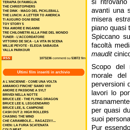
si ritrovano
TERAPIA DI FAMIGLIA
THE CHRISTOPHERS
avanti una s
THE DINK - MAGO DEL PICKLEBALL
THE LUNCH: A LETTER TO AMERICA
misera estra
TI AUGURO OGNI BENE
TOY STORY 5
piano quasi t
TRA AMORE E INGANNI
TRE CHILOMETRI ALLA FINE DEL MONDO
Spiccano su 
TUNER - L’ACCORDATORE
VITTORIO DE SICA - LA VITA IN SCENA
facoltà medi
WILLIE PEYOTE - ELEGIA SABAUDA
YALLA PARKOUR
maudit
cinic
1073236
commenti su
53872
film
Scopo del 
Ultimi film inseriti in archivio
morale del
A L'ANCIENNE - COME UNA VOLTA
perversioni d
AMIAMOCI FINCHE' SIAMO VIVI
AMORE E PASSIONE A SYLT
lavori lo po
BRIVIDI NELLA NOTTE
BRUCE LEE - THE FLYING DRAGON
stranamente l
BRUCE LEE IL LEGGENDARIO
BRUCE LEE, IL CAMPIONE
per quasi du
CASH OUT 2: HIGH ROLLERS
CHASING THE WIND
suoi persona
CHE CARAMBOLE… RAGAZZI!!!...
CHEN: LA FURIA SCATENATA
Pur essendo 
COLD MEAT