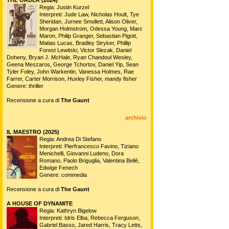
Regia: Justin Kurzel
Interpreti: Jude Law, Nicholas Hoult, Tye
Sheridan, Jurnee Smollett, Alison Oliver,
Morgan Holmstrom, Odessa Young, Marc
Maron, Philip Granger, Sebastian Pigott,
Matias Lucas, Bradley Stryker, Phillip
Forest Lewitski, Victor Slezak, Daniel
Doheny, Bryan J. McHale, Ryan Chandoul Wesley,
Geena Meszaros, George Tchortov, Daniel Yip, Sean
Tyler Foley, John Warkentin, Vanessa Holmes, Rae
Farrer, Carter Morrison, Huxley Fisher, mandy fisher
Genere: thriller
Recensione a cura di
The Gaunt
archivio
IL MAESTRO (2025)
Regia: Andrea Di Stefano
Interpreti: Pierfrancesco Favino, Tiziano
Menichelli, Giovanni Ludeno, Dora
Romano, Paolo Briguglia, Valentina Bellè,
Edwige Fenech
Genere: commedia
Recensione a cura di
The Gaunt
A HOUSE OF DYNAMITE
Regia: Kathryn Bigelow
Interpreti: Idris Elba, Rebecca Ferguson,
Gabriel Basso, Jared Harris, Tracy Letts,