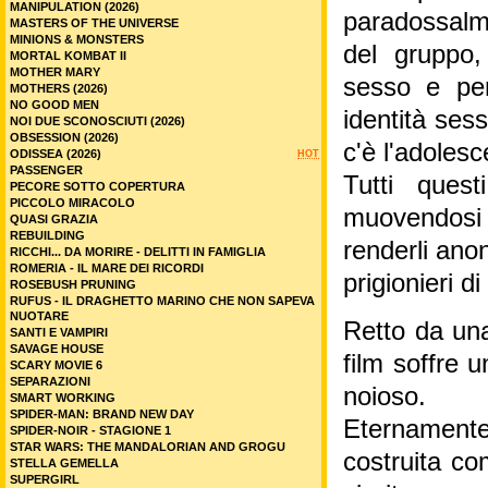
MANIPULATION (2026)
paradossalm
MASTERS OF THE UNIVERSE
MINIONS & MONSTERS
del gruppo,
MORTAL KOMBAT II
MOTHER MARY
sesso e perv
MOTHERS (2026)
NO GOOD MEN
identità ses
NOI DUE SCONOSCIUTI (2026)
OBSESSION (2026)
c'è l'adolesc
ODISSEA (2026)
HOT
PASSENGER
Tutti ques
PECORE SOTTO COPERTURA
PICCOLO MIRACOLO
muovendosi 
QUASI GRAZIA
REBUILDING
renderli ano
RICCHI... DA MORIRE - DELITTI IN FAMIGLIA
ROMERIA - IL MARE DEI RICORDI
prigionieri d
ROSEBUSH PRUNING
RUFUS - IL DRAGHETTO MARINO CHE NON SAPEVA
NUOTARE
Retto da una 
SANTI E VAMPIRI
SAVAGE HOUSE
film soffre 
SCARY MOVIE 6
SEPARAZIONI
noioso.
SMART WORKING
SPIDER-MAN: BRAND NEW DAY
Eternament
SPIDER-NOIR - STAGIONE 1
STAR WARS: THE MANDALORIAN AND GROGU
costruita co
STELLA GEMELLA
SUPERGIRL