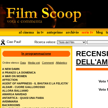
al cinema
in tv
anteprime
archivio
serie tv
blog
t
Ciao Paul!
Ricerca veloce:
RECENS
In programmazione
DELL'A
Ordine elenco:
Data
Media voti
Commenti
Alfabetico
A NEW DAWN
A PRANZO LA DOMENICA
A WAR ON WOMEN
AFFECTION
Voto V
AGENT OF HAPPINESS - IL BHUTAN E LA FELICITA'
ALDAIR - CUORE GIALLOROSSO
Voto 
ALLORA BALLIAMO
AMARGA NAVIDAD
ANTARTICA - QUASI UNA FIABA
AVEMMARIA
BACKROOMS