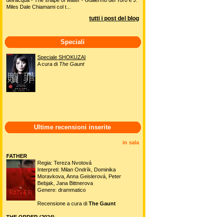
Miles Dale Chiamami col t...
tutti i post del blog
Speciali
Speciale SHOKUZAI
A cura di
The Gaunt
Ultime recensioni inserite
in sala
FATHER
Regia: Tereza Nvotová
Interpreti: Milan Ondrík, Dominika
Moravkova, Anna Geislerová, Peter
Bebjak, Jana Bittnerova
Genere: drammatico
Recensione a cura di
The Gaunt
THE ORDER (2024)