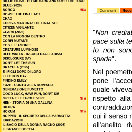
BILLIE EILISH - HIT ME HARD AND SOFT: THE TOUR
BLUE (2026)
BORGO
NEW
Commenti
Rece
BOWIE: THE FINAL ACT
CHAO
CHRIS & MARTINA: THE FINAL SET
CITIZEN VIGILANTE
"
Non credia
CLARA (2026)
CON LA PIOGGIA DENTRO
pace sulla te
CORPI MUTANTI
COS'E' L'AMORE?
Io non son
CREATURE LUMINOSE
DEEP WATER - INCUBO DAGLI ABISSI
spada
".
DISCLOSURE DAY
DON'T LET THE SUN
DRACULA (2025)
Nel poemett
E I FIGLI DOPO DI LORO
ELECTION DAY
pone l'acce
FINDING EMILY
FUZE - CONTO ALLA ROVESCIA
quale viveva
GENERAZIONE FUMETTO
GOOD LUCK, HAVE FUN, DON’T DIE
rispetto all
GRETA E LE FAVOLE VERE
NEW
HEN - STORIA DI UNA GALLINA
contraddizio
HIEDRA
HOKUM
NEW
cui il senso 
HOPPER - IL SEGRETO DELLA MARMOTTA
IBRIDAZIONI
all'anelito r
IL BACIO DELLA DONNA RAGNO (2026)
IL GRANDE BOCCIA