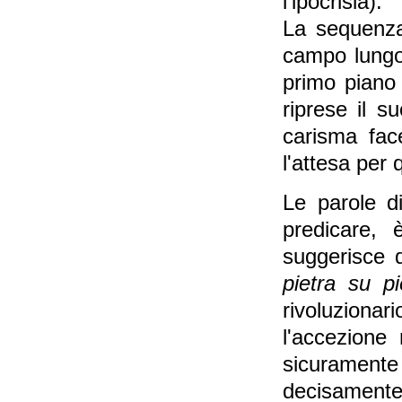
l'ipocrisia).
La sequenza
campo lungo,
primo piano 
riprese il su
carisma fac
l'attesa per q
Le parole d
predicare, 
suggerisce d
pietra su p
rivoluzionar
l'accezione
sicurament
decisamente