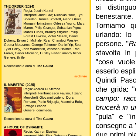
si disting
THE ORDER (2024)
Regia: Justin Kurzel
benestante.
Interpreti: Jude Law, Nicholas Hoult, Tye
Sheridan, Jurnee Smollett, Alison Oliver,
Morgan Holmstrom, Odessa Young, Marc
Torniamo qu
Maron, Philip Granger, Sebastian Pigott,
Matias Lucas, Bradley Stryker, Phillip
urlando: lo
Forest Lewitski, Victor Slezak, Daniel
Doheny, Bryan J. McHale, Ryan Chandoul Wesley,
persone. "
Ra
Geena Meszaros, George Tchortov, Daniel Yip, Sean
Tyler Foley, John Warkentin, Vanessa Holmes, Rae
stavolta in
Farrer, Carter Morrison, Huxley Fisher, mandy fisher
Genere: thriller
"cosa vuol
Recensione a cura di
The Gaunt
esserlo espl
archivio
Quindi Pasol
IL MAESTRO (2025)
che grida: "
Regia: Andrea Di Stefano
Interpreti: Pierfrancesco Favino, Tiziano
campo: racc
Menichelli, Giovanni Ludeno, Dora
Romano, Paolo Briguglia, Valentina Bellè,
brucerà in un
Edwige Fenech
Genere: commedia
"pula" e "in
Recensione a cura di
The Gaunt
consegne a "
A HOUSE OF DYNAMITE
Regia: Kathryn Bigelow
due primi pia
Interpreti: Idris Elba, Rebecca Ferguson,