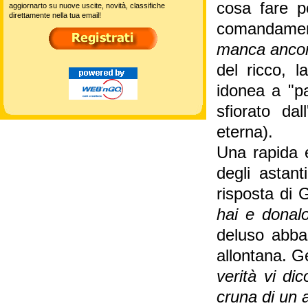
cosa fare pe
aggiornarto su nuove uscite, novità, classifiche
direttamente nella tua email!
comandamenti,
manca anco
del ricco, 
idonea a "p
sfiorato da
eterna).
Una rapida e
degli astant
risposta di 
hai e donalo
deluso abbas
allontana. G
verità vi di
cruna di un a