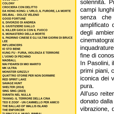
solennità. P
COLONY
CROCIERA CON DELITTO
campi lunghi
DA HONG KONG: L'URLO, IL FURORE, LA MORTE
DELIBAL - DOLCE VELENO
senza che 
GOOD FORTUNE
IL DIVORZIO DI ANDREA
amplificato 
IL GIUSTIZIERE GIALLO
IL KILLER GIOCA CON IL FUOCO
degli ambien
IL MONASTERO DELLA MORTE
IL PADRINO CINESE E GLI ULTIMI GIORNI DI BRUCE
cinematogra
LEE
INFLUENCERS
inquadrature
IO STO BENE
KUNG FU - FURIA, VIOLENZA E TERRORE
fine di cono
L'UOMO DI PECHINO
MADBALL
In Pasolini,
MAI FIDARSI DI MIO MARITO
MK ULTRA
primi piani, 
MONSTER GRIZZLY
QUATTRO STORIE PER NON DORMIRE
iconica dei 
RED SPIRIT LAKE
SAVAGE HUNT
pura.
SHELTER (2014)
SING SING (2023)
All'uso reite
SVANITA NEL NULLA
TAYANG: IL TERRORE DELLA CINA
donato dalla
TEO E ZODI' - UN CAMMELLO PER AMICO
THE BALLAD OF WALLIS ISLAND
vibrazione, 
THE ENFORCER
TI SPACCO IL MUSO, BIMBA!