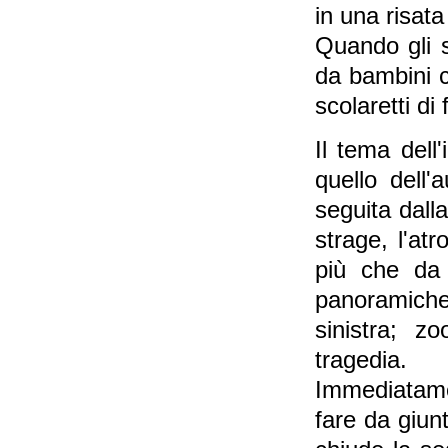
in una risata
Quando gli s
da bambini c
scolaretti d
Il tema dell
quello dell'
seguita dall
strage, l'atr
più che da 
panoramiche
sinistra; z
tragedia.
Immediatame
fare da giu