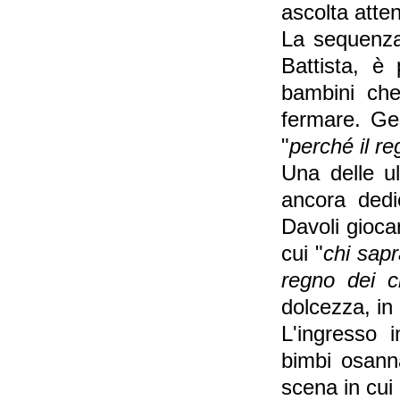
ascolta atten
La sequenza
Battista, è
bambini che
fermare. Ge
"
perché il re
Una delle u
ancora dedi
Davoli gioca
cui "
chi sapr
regno dei ci
dolcezza, in 
L'ingresso 
bimbi osanna
scena in cui