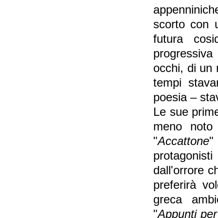
appenniniche
scorto con u
futura cosi
progressiva
occhi, di un
tempi stava
poesia – st
Le sue prime
meno noto
"
Accattone
"
protagonisti
dall'orrore 
preferirà vo
greca ambi
"
Appunti per