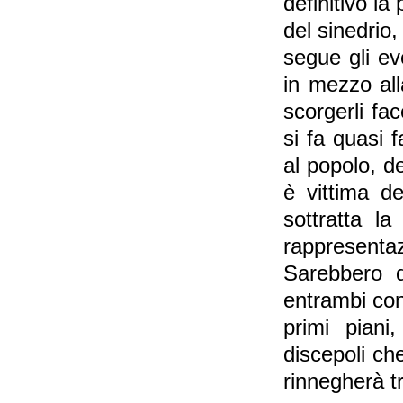
definitivo la
del sinedrio,
segue gli e
in mezzo all
scorgerli fa
si fa quasi 
al popolo, de
è vittima de
sottratta la
rappresenta
Sarebbero 
entrambi con
primi piani
discepoli ch
rinnegherà tr