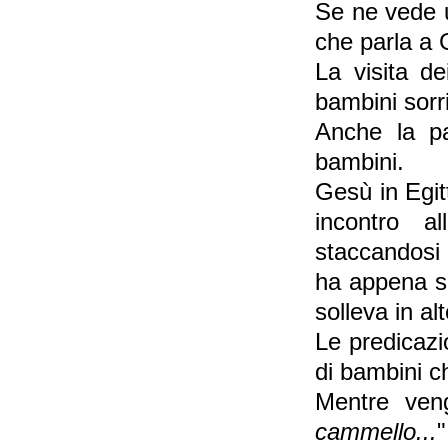
Se ne vede u
che parla a 
La visita de
bambini sorri
Anche la pa
bambini.
Gesù in Egit
incontro a
staccandosi
ha appena sa
solleva in al
Le predicazi
di bambini c
Mentre veng
cammello...
"