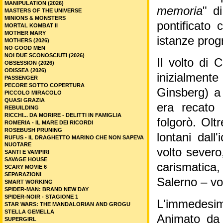
MANIPULATION (2026)
memoria
" d
MASTERS OF THE UNIVERSE
MINIONS & MONSTERS
pontificato 
MORTAL KOMBAT II
MOTHER MARY
istanze prog
MOTHERS (2026)
NO GOOD MEN
NOI DUE SCONOSCIUTI (2026)
Il volto di 
OBSESSION (2026)
ODISSEA (2026)
inizialmen
PASSENGER
PECORE SOTTO COPERTURA
Ginsberg) a
PICCOLO MIRACOLO
QUASI GRAZIA
era recato 
REBUILDING
RICCHI... DA MORIRE - DELITTI IN FAMIGLIA
folgorò. Olt
ROMERIA - IL MARE DEI RICORDI
ROSEBUSH PRUNING
lontani dall
RUFUS - IL DRAGHETTO MARINO CHE NON SAPEVA
NUOTARE
volto severo
SANTI E VAMPIRI
SAVAGE HOUSE
carismatica,
SCARY MOVIE 6
SEPARAZIONI
Salerno – vo
SMART WORKING
SPIDER-MAN: BRAND NEW DAY
SPIDER-NOIR - STAGIONE 1
L'immedesima
STAR WARS: THE MANDALORIAN AND GROGU
STELLA GEMELLA
Animato da 
SUPERGIRL