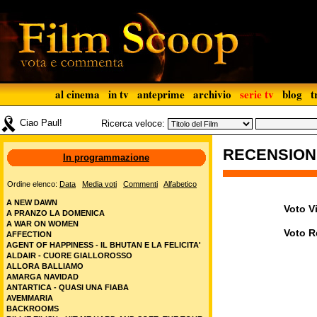
al cinema
in tv
anteprime
archivio
serie tv
blog
t
Ciao Paul!
Ricerca veloce:
RECENSIO
In programmazione
Ordine elenco:
Data
Media voti
Commenti
Alfabetico
A NEW DAWN
Voto Vi
A PRANZO LA DOMENICA
A WAR ON WOMEN
Voto R
AFFECTION
AGENT OF HAPPINESS - IL BHUTAN E LA FELICITA'
ALDAIR - CUORE GIALLOROSSO
ALLORA BALLIAMO
AMARGA NAVIDAD
ANTARTICA - QUASI UNA FIABA
AVEMMARIA
BACKROOMS