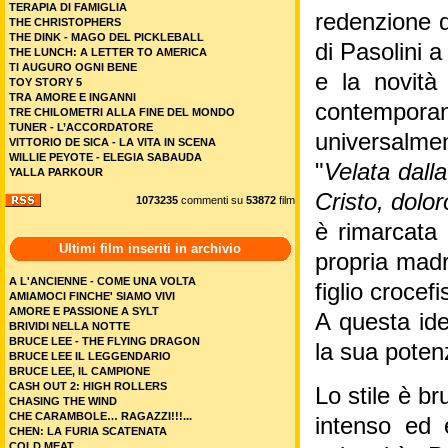
TERAPIA DI FAMIGLIA
redenzione de
THE CHRISTOPHERS
THE DINK - MAGO DEL PICKLEBALL
di Pasolini 
THE LUNCH: A LETTER TO AMERICA
TI AUGURO OGNI BENE
e la novità
TOY STORY 5
TRA AMORE E INGANNI
contemporan
TRE CHILOMETRI ALLA FINE DEL MONDO
TUNER - L’ACCORDATORE
universalmen
VITTORIO DE SICA - LA VITA IN SCENA
WILLIE PEYOTE - ELEGIA SABAUDA
"
Velata dalla
YALLA PARKOUR
Cristo, dolo
1073235
commenti su
53872
film
è rimarcata 
Ultimi film inseriti in archivio
propria madr
A L'ANCIENNE - COME UNA VOLTA
figlio crocefi
AMIAMOCI FINCHE' SIAMO VIVI
AMORE E PASSIONE A SYLT
A questa ide
BRIVIDI NELLA NOTTE
BRUCE LEE - THE FLYING DRAGON
la sua poten
BRUCE LEE IL LEGGENDARIO
BRUCE LEE, IL CAMPIONE
CASH OUT 2: HIGH ROLLERS
Lo stile è br
CHASING THE WIND
CHE CARAMBOLE… RAGAZZI!!!...
intenso ed e
CHEN: LA FURIA SCATENATA
COLD MEAT