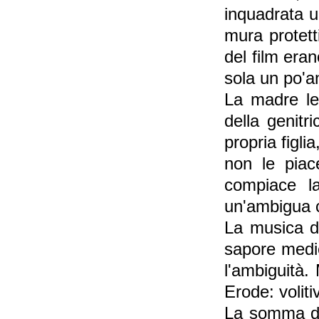
inquadrata u
mura protetti
del film eran
sola un po'a
La madre le
della genitr
propria figl
non le piac
compiace la
un'ambigua c
La musica d
sapore medie
l'ambiguità
Erode: volit
La somma di