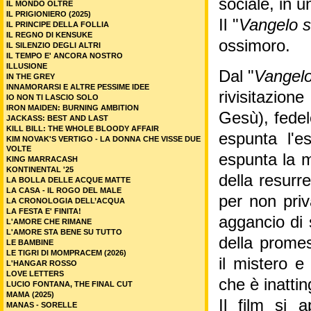
sociale, in u
IL MONDO OLTRE
IL PRIGIONIERO (2025)
Il "
Vangelo 
IL PRINCIPE DELLA FOLLIA
IL REGNO DI KENSUKE
ossimoro.
IL SILENZIO DEGLI ALTRI
IL TEMPO E' ANCORA NOSTRO
ILLUSIONE
Dal "
Vangel
IN THE GREY
INNAMORARSI E ALTRE PESSIME IDEE
rivisitazio
IO NON TI LASCIO SOLO
IRON MAIDEN: BURNING AMBITION
Gesù), fedele
JACKASS: BEST AND LAST
KILL BILL: THE WHOLE BLOODY AFFAIR
espunta l'e
KIM NOVAK'S VERTIGO - LA DONNA CHE VISSE DUE
VOLTE
espunta la m
KING MARRACASH
KONTINENTAL '25
della resurr
LA BOLLA DELLE ACQUE MATTE
LA CASA - IL ROGO DEL MALE
per non priv
LA CRONOLOGIA DELL’ACQUA
LA FESTA E' FINITA!
aggancio di 
L'AMORE CHE RIMANE
L'AMORE STA BENE SU TUTTO
della promes
LE BAMBINE
LE TIGRI DI MOMPRACEM (2026)
il mistero e
L'HANGAR ROSSO
LOVE LETTERS
che è inattin
LUCIO FONTANA, THE FINAL CUT
MAMA (2025)
Il film si 
MANAS - SORELLE