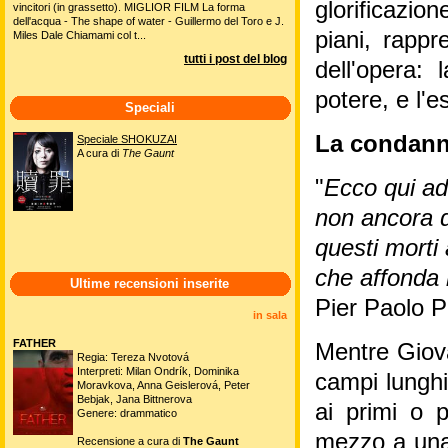
glorificazio
vincitori (in grassetto). MIGLIOR FILM La forma
dell'acqua - The shape of water - Guillermo del Toro e J.
piani, rapp
Miles Dale Chiamami col t...
tutti i post del blog
dell'opera:
potere, e l'e
Speciali
La condanna
Speciale SHOKUZAI
A cura di
The Gaunt
"
Ecco qui ad
non ancora d
questi morti
che affonda 
Ultime recensioni inserite
Pier Paolo P
in sala
FATHER
Mentre Giova
Regia: Tereza Nvotová
Interpreti: Milan Ondrík, Dominika
campi lunghi
Moravkova, Anna Geislerová, Peter
Bebjak, Jana Bittnerova
ai primi o p
Genere: drammatico
mezzo a una 
Recensione a cura di
The Gaunt