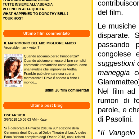
contribuisco
TUTTE INSIEME ALL'ABBAZIA
VELENO IN ALTA QUOTA
del film.
WHAT HAPPENED TO DOROTHY BELL?
YOUR HOST
Le musiche si
Ultimo film commentato
disparate.
passando p
IL MATRIMONIO DEL MIO MIGLIORE AMICO
Vegetable man - voto: 7
congolese e
Quando abbiamo perso l'innocenza?
Quando abbiamo smesso di fare semplici
suggestioni 
commedie romantiche come questa, dove
una tavolata che improvvisa Aretha
maneggia co
Franklin può diventare una scena
memorabile? Dove é andato a finire il
Giammatteo)
mondo...
Nel film ad
ultimi 20 film commentati
rumori di f
Ultimo post blog
parole, e ch
OSCAR 2018
di Pasolini.
3/6/2018 10:08:03 AM - Kater
Si è celebrata il 4 marzo 2018 la 90° edizione della
"
Il Vangelo
Cerimonia degli Oscar, al Dolby Theatre di Los Angeles.
Ecco l'elenco completo degli Oscar 2018, con i relativi