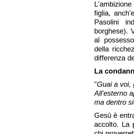
L'ambizione
figlia, anch
Pasolini i
borghese). 
al possesso
della ricche
differenza d
La condann
"
Guai a voi,
All'esterno a
ma dentro sie
Gesù è entra
accolto. La 
chi proverre