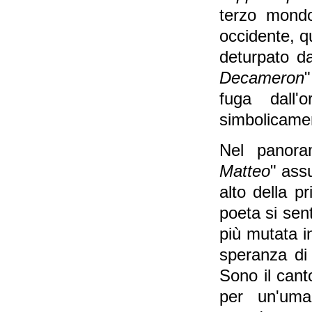
terzo mondo
occidente, q
deturpato da
Decameron
"
fuga dall'
simbolicamen
Nel panoram
Matteo
" ass
alto della p
poeta si sen
più mutata in
speranza di 
Sono il cant
per un'uma