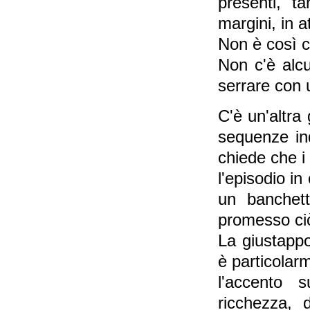
presenti, ta
margini, in 
Non è così c
Non c'è alc
serrare con 
C'è un'altra
sequenze ind
chiede che i 
l'episodio i
un banchet
promesso ciò 
La giustappo
è particolar
l'accento s
ricchezza, 