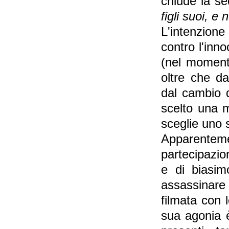
chiude la s
figli suoi, 
L'intenzione
contro l'inn
(nel momento
oltre che d
dal cambio di
scelto una 
sceglie uno 
Apparenteme
partecipazio
e di biasi
assassinare 
filmata con 
sua agonia è