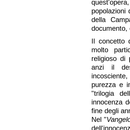
quest'opera, 
popolazioni d
della Campa
documento, e
Il concetto
molto parti
religioso d
anzi il de
incosciente, 
purezza e i
"trilogia d
innocenza de
fine degli ann
Nel "
Vangel
dell'innocenz