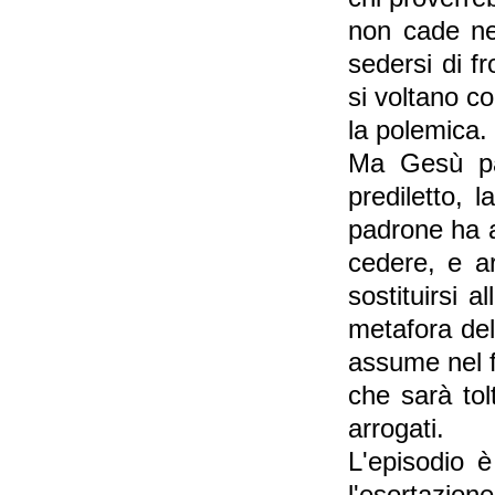
non cade ne
sedersi di fr
si voltano c
la polemica.
Ma Gesù pas
prediletto, l
padrone ha a
cedere, e ar
sostituirsi 
metafora del r
assume nel fi
che sarà tol
arrogati.
L'episodio 