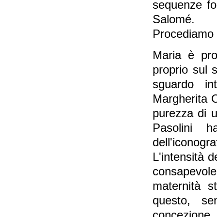
sequenze for
Salomé.
Procediamo 
Maria è pro
proprio sul s
sguardo in
Margherita C
purezza di u
Pasolini h
dell'iconogr
L'intensità d
consapevolez
maternità s
questo, se
concezione