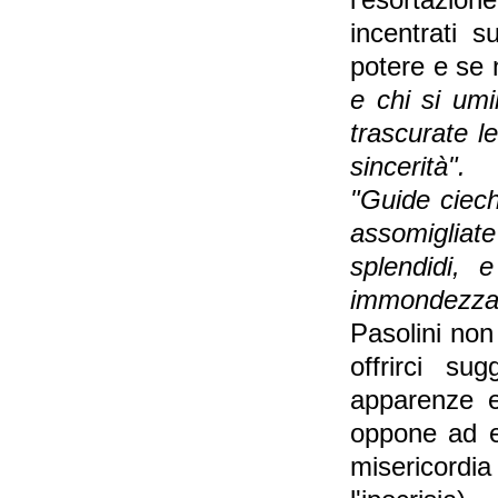
l'esortazione
incentrati s
potere e se 
e chi si umi
trascurate le
sincerità".
"Guide cieche
assomigliat
splendidi, 
immondezz
Pasolini non
offrirci su
apparenze e
oppone ad ess
misericordi