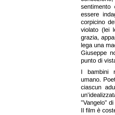
sentimento 
essere inda
corpicino d
violato (lei
grazia, appa
lega una mad
Giuseppe no
punto di vist
I bambini r
umano. Poeti
ciascun adu
un'idealiz
"Vangelo" di 
Il film è cost