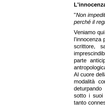
L'innocenza
"
Non impedi
perché il reg
Veniamo qui
l'innocenza 
scrittore, 
imprescindib
parte antici
antropologica
Al cuore dell
modalità co
deturpando 
sotto i suoi
tanto conness