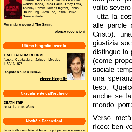
Gabriel Basso, Jared Harris, Tracy Letts,
volto severo 
Anthony Ramos, Moses Ingram, Jonah
Hauer-King, Greta Lee, Jason Clarke
Tutta la co
Genere: thriller
alle parole 
Recensione a cura di
The Gaunt
elenco recensioni
Cristo), un
giustizia so
Ultima biografia inserita
distingue la 
GAEL GARCIA BERNAL
(come propos
Nato a: Guadalajara - Jalisco - Messico
il: 30/11/1978
sociale tem
Biografia a cura di
luisa75
una speranz
elenco biografie
teso. Qualc
Casualmente dall'archivio
anche se la
DEATH TRIP
mondo: potr
regia di James Watts
Verso metà 
Novità e Recensioni
ricco: ben v
Iscriviti alla newsletter di Filmscoop.it per essere sempre