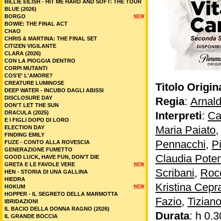
BILLIE EILISH - HIT ME HARD AND SOFT: THE TOUR
BLUE (2026)
BORGO
NEW
BOWIE: THE FINAL ACT
CHAO
CHRIS & MARTINA: THE FINAL SET
CITIZEN VIGILANTE
CLARA (2026)
CON LA PIOGGIA DENTRO
CORPI MUTANTI
COS'E' L'AMORE?
CREATURE LUMINOSE
Titolo Origin
DEEP WATER - INCUBO DAGLI ABISSI
DISCLOSURE DAY
Regia
:
Arnald
DON'T LET THE SUN
DRACULA (2025)
Interpreti
:
Ca
E I FIGLI DOPO DI LORO
Maria Paiato
ELECTION DAY
FINDING EMILY
Pennacchi
,
P
FUZE - CONTO ALLA ROVESCIA
GENERAZIONE FUMETTO
Claudia Pote
GOOD LUCK, HAVE FUN, DON’T DIE
GRETA E LE FAVOLE VERE
NEW
Scribani
,
Roc
HEN - STORIA DI UNA GALLINA
HIEDRA
Kristina Cep
HOKUM
NEW
HOPPER - IL SEGRETO DELLA MARMOTTA
Fazio
,
Tiziano
IBRIDAZIONI
IL BACIO DELLA DONNA RAGNO (2026)
Durata
: h 0.3
IL GRANDE BOCCIA