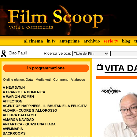
al cinema
in tv
anteprime
archivio
serie tv
blog
t
Ciao Paul!
Ricerca veloce:
VITA D
In programmazione
Ordine elenco:
Data
Media voti
Commenti
Alfabetico
A NEW DAWN
A PRANZO LA DOMENICA
A WAR ON WOMEN
AFFECTION
AGENT OF HAPPINESS - IL BHUTAN E LA FELICITA'
ALDAIR - CUORE GIALLOROSSO
ALLORA BALLIAMO
AMARGA NAVIDAD
ANTARTICA - QUASI UNA FIABA
AVEMMARIA
BACKROOMS