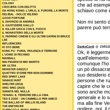
COLONY
che ad esempio
CROCIERA CON DELITTO
schiavo come 
DA HONG KONG: L'URLO, IL FURORE, LA MORTE
DELIBAL - DOLCE VELENO
GOOD FORTUNE
Non mi sento 
IL DIVORZIO DI ANDREA
IL GIUSTIZIERE GIALLO
parere può term
IL KILLER GIOCA CON IL FUOCO
IL MONASTERO DELLA MORTE
IL PADRINO CINESE E GLI ULTIMI GIORNI DI BRUCE
LEE
INFLUENCERS
DankoCardi
@ 23/01/2
IO STO BENE
KUNG FU - FURIA, VIOLENZA E TERRORE
Ok, è leggerme
L'UOMO DI PECHINO
quell'elemento 
MADBALL
MAI FIDARSI DI MIO MARITO
comunque l'ho t
MK ULTRA
un pò dissacrat
MONSTER GRIZZLY
QUATTRO STORIE PER NON DORMIRE
suo desiderio d
RED SPIRIT LAKE
persone che ruo
SAVAGE HUNT
SHELTER (2014)
capire che le c
SING SING (2023)
sono anche momen
SVANITA NEL NULLA
TAYANG: IL TERRORE DELLA CINA
generale e lo 
TEO E ZODI' - UN CAMMELLO PER AMICO
ma alla fine Ve
THE BALLAD OF WALLIS ISLAND
THE ENFORCER
godere, poi, il
TI SPACCO IL MUSO, BIMBA!