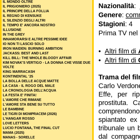
IL MONDO OLTRE
Nazionalità
:
IL PRIGIONIERO (2025)
IL PRINCIPE DELLA FOLLIA
Genere
:
com
IL REGNO DI KENSUKE
IL SILENZIO DEGLI ALTRI
Stagioni
: 4
IL TEMPO E' ANCORA NOSTRO
ILLUSIONE
Prima TV nel
IN THE GREY
INNAMORARSI E ALTRE PESSIME IDEE
IO NON TI LASCIO SOLO
IRON MAIDEN: BURNING AMBITION
•
Altri film di
JACKASS: BEST AND LAST
KILL BILL: THE WHOLE BLOODY AFFAIR
•
Altri film di
KIM NOVAK'S VERTIGO - LA DONNA CHE VISSE DUE
VOLTE
KING MARRACASH
Trama del fil
KONTINENTAL '25
LA BOLLA DELLE ACQUE MATTE
Carlo Verdone
LA CASA - IL ROGO DEL MALE
LA CRONOLOGIA DELL’ACQUA
Effe, per ri
LA FESTA E' FINITA!
L'AMORE CHE RIMANE
prostituta. C
L'AMORE STA BENE SU TUTTO
LE BAMBINE
comprendono l
LE TIGRI DI MOMPRACEM (2026)
spiantato ex
L'HANGAR ROSSO
LOVE LETTERS
tribunale un 
LUCIO FONTANA, THE FINAL CUT
MAMA (2025)
dal compagno
MANAS - SORELLE