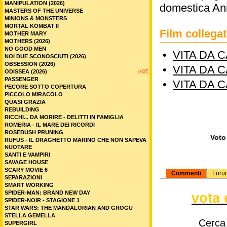
MANIPULATION (2026)
domestica Ann
MASTERS OF THE UNIVERSE
MINIONS & MONSTERS
MORTAL KOMBAT II
Film colleg
MOTHER MARY
MOTHERS (2026)
NO GOOD MEN
•
VITA DA C
NOI DUE SCONOSCIUTI (2026)
OBSESSION (2026)
•
VITA DA C
ODISSEA (2026)
HOT
PASSENGER
•
VITA DA C
PECORE SOTTO COPERTURA
PICCOLO MIRACOLO
QUASI GRAZIA
REBUILDING
RICCHI... DA MORIRE - DELITTI IN FAMIGLIA
ROMERIA - IL MARE DEI RICORDI
ROSEBUSH PRUNING
Voto 
RUFUS - IL DRAGHETTO MARINO CHE NON SAPEVA
NUOTARE
SANTI E VAMPIRI
SAVAGE HOUSE
SCARY MOVIE 6
Commenti
Foru
SEPARAZIONI
SMART WORKING
SPIDER-MAN: BRAND NEW DAY
vota 
SPIDER-NOIR - STAGIONE 1
STAR WARS: THE MANDALORIAN AND GROGU
STELLA GEMELLA
Cerca
SUPERGIRL