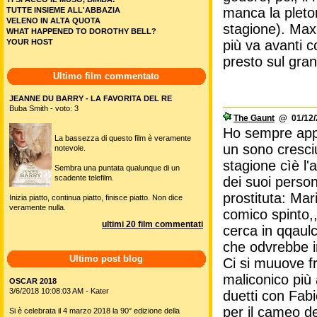
manca la pletor
TUTTE INSIEME ALL'ABBAZIA
VELENO IN ALTA QUOTA
stagione). Max
WHAT HAPPENED TO DOROTHY BELL?
più va avanti c
YOUR HOST
presto sul gra
Ultimo film commentato
JEANNE DU BARRY - LA FAVORITA DEL RE
Buba Smith - voto: 3
The Gaunt
@ 01/12/2
Ho sempre app
La bassezza di questo film è veramente
un sono cresciu
notevole.
stagione cìè l'a
Sembra una puntata qualunque di un
scadente telefilm.
dei suoi perso
prostituta: Mar
Inizia piatto, continua piatto, finisce piatto. Non dice
veramente nulla.
comico spinto,,
ultimi 20 film commentati
cerca in qqaul
che odvrebbe in
Ultimo post blog
Ci si muuove fr
maliconico più 
OSCAR 2018
3/6/2018 10:08:03 AM - Kater
duetti con Fabi
per il cameo del
Si è celebrata il 4 marzo 2018 la 90° edizione della