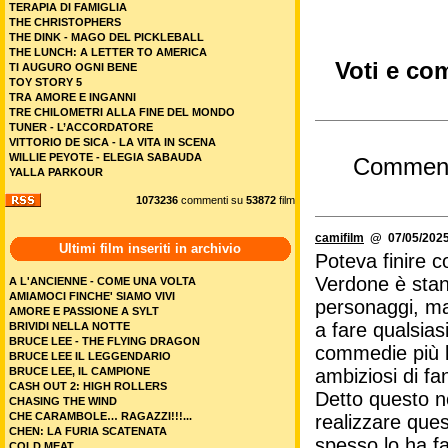
TERAPIA DI FAMIGLIA
THE CHRISTOPHERS
THE DINK - MAGO DEL PICKLEBALL
THE LUNCH: A LETTER TO AMERICA
Voti e com
TI AUGURO OGNI BENE
TOY STORY 5
TRA AMORE E INGANNI
TRE CHILOMETRI ALLA FINE DEL MONDO
TUNER - L’ACCORDATORE
VITTORIO DE SICA - LA VITA IN SCENA
WILLIE PEYOTE - ELEGIA SABAUDA
Commen
YALLA PARKOUR
1073236
commenti su
53872
film
camifilm
@ 07/05/2025
Ultimi film inseriti in archivio
Poteva finire c
Verdone è stan
A L'ANCIENNE - COME UNA VOLTA
AMIAMOCI FINCHE' SIAMO VIVI
personaggi, ma
AMORE E PASSIONE A SYLT
a fare qualsias
BRIVIDI NELLA NOTTE
BRUCE LEE - THE FLYING DRAGON
commedie più l
BRUCE LEE IL LEGGENDARIO
ambiziosi di fa
BRUCE LEE, IL CAMPIONE
CASH OUT 2: HIGH ROLLERS
Detto questo n
CHASING THE WIND
CHE CARAMBOLE… RAGAZZI!!!...
realizzare que
CHEN: LA FURIA SCATENATA
spesso lo ha fa
COLD MEAT