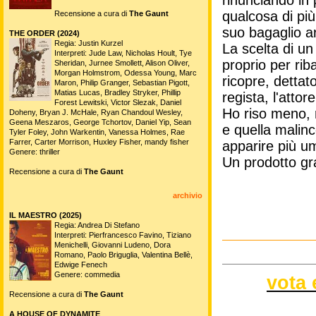
qualcosa di pi
Recensione a cura di
The Gaunt
suo bagaglio ar
THE ORDER (2024)
Regia: Justin Kurzel
La scelta di u
Interpreti: Jude Law, Nicholas Hoult, Tye
proprio per rib
Sheridan, Jurnee Smollett, Alison Oliver,
Morgan Holmstrom, Odessa Young, Marc
ricopre, dettato
Maron, Philip Granger, Sebastian Pigott,
Matias Lucas, Bradley Stryker, Phillip
regista, l'attore
Forest Lewitski, Victor Slezak, Daniel
Ho riso meno, r
Doheny, Bryan J. McHale, Ryan Chandoul Wesley,
Geena Meszaros, George Tchortov, Daniel Yip, Sean
e quella malin
Tyler Foley, John Warkentin, Vanessa Holmes, Rae
Farrer, Carter Morrison, Huxley Fisher, mandy fisher
apparire più u
Genere: thriller
Un prodotto gra
Recensione a cura di
The Gaunt
archivio
IL MAESTRO (2025)
Regia: Andrea Di Stefano
Interpreti: Pierfrancesco Favino, Tiziano
Menichelli, Giovanni Ludeno, Dora
Romano, Paolo Briguglia, Valentina Bellè,
Edwige Fenech
Genere: commedia
vota 
Recensione a cura di
The Gaunt
A HOUSE OF DYNAMITE