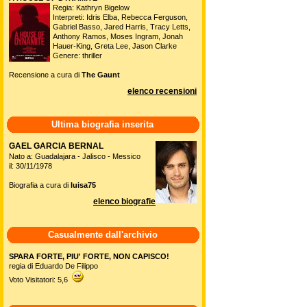
Regia: Kathryn Bigelow
Interpreti: Idris Elba, Rebecca Ferguson,
Gabriel Basso, Jared Harris, Tracy Letts,
Anthony Ramos, Moses Ingram, Jonah
Hauer-King, Greta Lee, Jason Clarke
Genere: thriller
Recensione a cura di
The Gaunt
elenco recensioni
Ultima biografia inserita
GAEL GARCIA BERNAL
Nato a: Guadalajara - Jalisco - Messico
il: 30/11/1978
Biografia a cura di
luisa75
elenco biografie
Casualmente dall'archivio
SPARA FORTE, PIU' FORTE, NON CAPISCO!
regia di Eduardo De Filippo
Voto Visitatori: 5,6