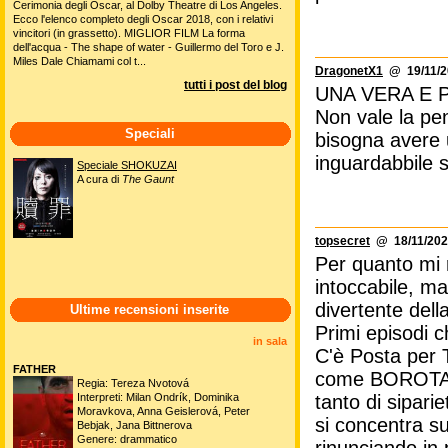
Cerimonia degli Oscar, al Dolby Theatre di Los Angeles.
Ecco l'elenco completo degli Oscar 2018, con i relativi
vincitori (in grassetto). MIGLIOR FILM La forma
dell'acqua - The shape of water - Guillermo del Toro e J.
Miles Dale Chiamami col t...
DragonetX1
@ 19/11/2
tutti i post del blog
UNA VERA E P
Non vale la pen
Speciali
bisogna avere 
inguardabbile se
Speciale SHOKUZAI
A cura di
The Gaunt
topsecret
@ 18/11/202
Per quanto mi 
intoccabile, 
divertente dell
Ultime recensioni inserite
Primi episodi c
in sala
C'è Posta per 
FATHER
come BOROTA
Regia: Tereza Nvotová
tanto di sipari
Interpreti: Milan Ondrík, Dominika
Moravkova, Anna Geislerová, Peter
si concentra sug
Bebjak, Jana Bittnerova
Genere: drammatico
rinunciando in 