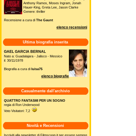
Anthony Ramos, Moses Ingram, Jonah
Hauer-King, Greta Lee, Jason Clarke
Genere: thriller
Recensione a cura di
The Gaunt
elenco recensioni
Ultima biografia inserita
GAEL GARCIA BERNAL
Nato a: Guadalajara - Jalisco - Messico
il: 30/11/1978
Biografia a cura di
luisa75
elenco biografie
Casualmente dall'archivio
QUATTRO FANTASMI PER UN SOGNO
regia di Ron Underwood
Voto Visitatori: 7,2
Novità e Recensioni
Iscriviti alla newsletter di Filmscoop.it per essere sempre