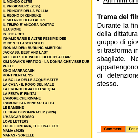
•
Altri film di
IL MONDO OLTRE
IL PRIGIONIERO (2025)
IL PRINCIPE DELLA FOLLIA
Trama del fi
IL REGNO DI KENSUKE
IL SILENZIO DEGLI ALTRI
Durante la fi
IL TEMPO E' ANCORA NOSTRO
ILLUSIONE
della dittatur
IN THE GREY
INNAMORARSI E ALTRE PESSIME IDEE
gruppo di gio
IO NON TI LASCIO SOLO
IRON MAIDEN: BURNING AMBITION
si trasforma i
JACKASS: BEST AND LAST
sbagliate. N
KILL BILL: THE WHOLE BLOODY AFFAIR
KIM NOVAK'S VERTIGO - LA DONNA CHE VISSE DUE
appartengono 
VOLTE
KING MARRACASH
di detenzion
KONTINENTAL '25
LA BOLLA DELLE ACQUE MATTE
stesso.
LA CASA - IL ROGO DEL MALE
LA CRONOLOGIA DELL’ACQUA
LA FESTA E' FINITA!
L'AMORE CHE RIMANE
L'AMORE STA BENE SU TUTTO
LE BAMBINE
LE TIGRI DI MOMPRACEM (2026)
L'HANGAR ROSSO
LOVE LETTERS
LUCIO FONTANA, THE FINAL CUT
Commenti
Foru
MAMA (2025)
MANAS - SORELLE