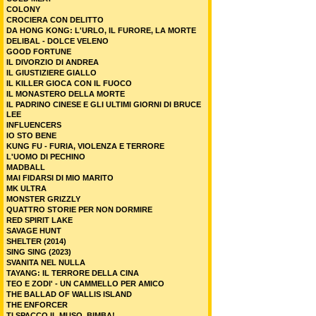
COLONY
CROCIERA CON DELITTO
DA HONG KONG: L'URLO, IL FURORE, LA MORTE
DELIBAL - DOLCE VELENO
GOOD FORTUNE
IL DIVORZIO DI ANDREA
IL GIUSTIZIERE GIALLO
IL KILLER GIOCA CON IL FUOCO
IL MONASTERO DELLA MORTE
IL PADRINO CINESE E GLI ULTIMI GIORNI DI BRUCE
LEE
INFLUENCERS
IO STO BENE
KUNG FU - FURIA, VIOLENZA E TERRORE
L'UOMO DI PECHINO
MADBALL
MAI FIDARSI DI MIO MARITO
MK ULTRA
MONSTER GRIZZLY
QUATTRO STORIE PER NON DORMIRE
RED SPIRIT LAKE
SAVAGE HUNT
SHELTER (2014)
SING SING (2023)
SVANITA NEL NULLA
TAYANG: IL TERRORE DELLA CINA
TEO E ZODI' - UN CAMMELLO PER AMICO
THE BALLAD OF WALLIS ISLAND
THE ENFORCER
TI SPACCO IL MUSO, BIMBA!