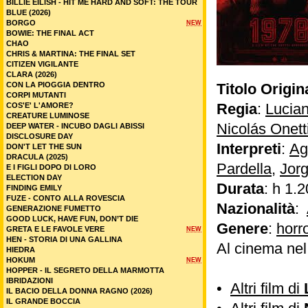
BILLIE EILISH - HIT ME HARD AND SOFT: THE TOUR
BLUE (2026)
BORGO
NEW
BOWIE: THE FINAL ACT
CHAO
CHRIS & MARTINA: THE FINAL SET
CITIZEN VIGILANTE
CLARA (2026)
CON LA PIOGGIA DENTRO
Titolo Origin
CORPI MUTANTI
Regia
:
Lucian
COS'E' L'AMORE?
CREATURE LUMINOSE
Nicolás Onett
DEEP WATER - INCUBO DAGLI ABISSI
DISCLOSURE DAY
Interpreti
:
Ag
DON'T LET THE SUN
DRACULA (2025)
Pardella
,
Jor
E I FIGLI DOPO DI LORO
ELECTION DAY
Durata
: h 1.2
FINDING EMILY
FUZE - CONTO ALLA ROVESCIA
Nazionalità
:
GENERAZIONE FUMETTO
GOOD LUCK, HAVE FUN, DON’T DIE
Genere
:
horr
GRETA E LE FAVOLE VERE
NEW
HEN - STORIA DI UNA GALLINA
Al cinema ne
HIEDRA
HOKUM
NEW
HOPPER - IL SEGRETO DELLA MARMOTTA
IBRIDAZIONI
•
Altri film di
IL BACIO DELLA DONNA RAGNO (2026)
IL GRANDE BOCCIA