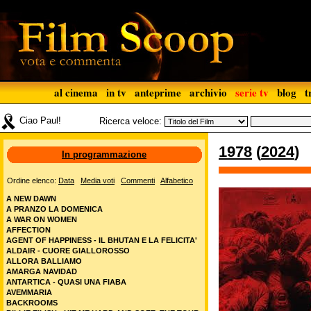
al cinema
in tv
anteprime
archivio
serie tv
blog
t
Ciao Paul!
Ricerca veloce:
1978
(
2024
)
In programmazione
Ordine elenco:
Data
Media voti
Commenti
Alfabetico
A NEW DAWN
A PRANZO LA DOMENICA
A WAR ON WOMEN
AFFECTION
AGENT OF HAPPINESS - IL BHUTAN E LA FELICITA'
ALDAIR - CUORE GIALLOROSSO
ALLORA BALLIAMO
AMARGA NAVIDAD
ANTARTICA - QUASI UNA FIABA
AVEMMARIA
BACKROOMS