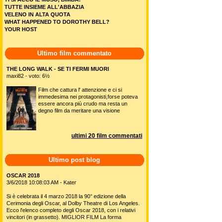
TUTTE INSIEME ALL'ABBAZIA
VELENO IN ALTA QUOTA
WHAT HAPPENED TO DOROTHY BELL?
YOUR HOST
Ultimo film commentato
THE LONG WALK - SE TI FERMI MUORI
maxi82 - voto: 6½
Film che cattura l' attenzione e ci si
immedesima nei protagonisti,forse poteva
essere ancora più crudo ma resta un
degno film da meritare una visione
ultimi 20 film commentati
Ultimo post blog
OSCAR 2018
3/6/2018 10:08:03 AM - Kater
Si è celebrata il 4 marzo 2018 la 90° edizione della
Cerimonia degli Oscar, al Dolby Theatre di Los Angeles.
Ecco l'elenco completo degli Oscar 2018, con i relativi
vincitori (in grassetto). MIGLIOR FILM La forma