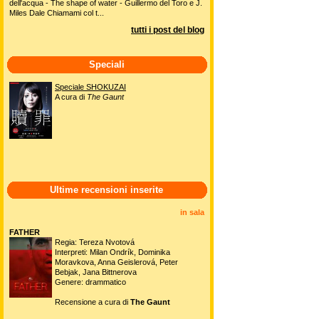
dell'acqua - The shape of water - Guillermo del Toro e J.
Miles Dale Chiamami col t...
tutti i post del blog
Speciali
Speciale SHOKUZAI
A cura di
The Gaunt
Ultime recensioni inserite
in sala
FATHER
Regia: Tereza Nvotová
Interpreti: Milan Ondrík, Dominika
Moravkova, Anna Geislerová, Peter
Bebjak, Jana Bittnerova
Genere: drammatico
Recensione a cura di
The Gaunt