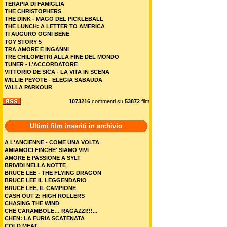
TERAPIA DI FAMIGLIA
THE CHRISTOPHERS
THE DINK - MAGO DEL PICKLEBALL
THE LUNCH: A LETTER TO AMERICA
TI AUGURO OGNI BENE
TOY STORY 5
TRA AMORE E INGANNI
TRE CHILOMETRI ALLA FINE DEL MONDO
TUNER - L’ACCORDATORE
VITTORIO DE SICA - LA VITA IN SCENA
WILLIE PEYOTE - ELEGIA SABAUDA
YALLA PARKOUR
1073216
commenti su
53872
film
Ultimi film inseriti in archivio
A L'ANCIENNE - COME UNA VOLTA
AMIAMOCI FINCHE' SIAMO VIVI
AMORE E PASSIONE A SYLT
BRIVIDI NELLA NOTTE
BRUCE LEE - THE FLYING DRAGON
BRUCE LEE IL LEGGENDARIO
BRUCE LEE, IL CAMPIONE
CASH OUT 2: HIGH ROLLERS
CHASING THE WIND
CHE CARAMBOLE… RAGAZZI!!!...
CHEN: LA FURIA SCATENATA
COLD MEAT