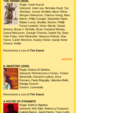
THE ORDER (2024)
Regia: Justin Kurzel
Interpreti: Jude Law, Nicholas Hoult, Tye
Sheridan, Jurnee Smollett, Alison Oliver,
Morgan Holmstrom, Odessa Young, Marc
Maron, Philip Granger, Sebastian Pigott,
Matias Lucas, Bradley Stryker, Phillip
Forest Lewitski, Victor Slezak, Daniel
Doheny, Bryan J. McHale, Ryan Chandoul Wesley,
Geena Meszaros, George Tchortov, Daniel Yip, Sean
Tyler Foley, John Warkentin, Vanessa Holmes, Rae
Farrer, Carter Morrison, Huxley Fisher, mandy fisher
Genere: thriller
Recensione a cura di
The Gaunt
archivio
IL MAESTRO (2025)
Regia: Andrea Di Stefano
Interpreti: Pierfrancesco Favino, Tiziano
Menichelli, Giovanni Ludeno, Dora
Romano, Paolo Briguglia, Valentina Bellè,
Edwige Fenech
Genere: commedia
Recensione a cura di
The Gaunt
A HOUSE OF DYNAMITE
Regia: Kathryn Bigelow
Interpreti: Idris Elba, Rebecca Ferguson,
Gabriel Basso, Jared Harris, Tracy Letts,