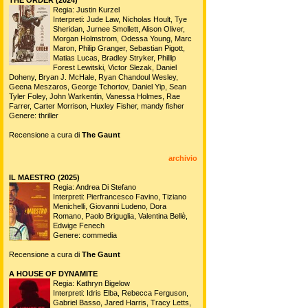
Regia: Justin Kurzel
Interpreti: Jude Law, Nicholas Hoult, Tye
Sheridan, Jurnee Smollett, Alison Oliver,
Morgan Holmstrom, Odessa Young, Marc
Maron, Philip Granger, Sebastian Pigott,
Matias Lucas, Bradley Stryker, Phillip
Forest Lewitski, Victor Slezak, Daniel
Doheny, Bryan J. McHale, Ryan Chandoul Wesley,
Geena Meszaros, George Tchortov, Daniel Yip, Sean
Tyler Foley, John Warkentin, Vanessa Holmes, Rae
Farrer, Carter Morrison, Huxley Fisher, mandy fisher
Genere: thriller
Recensione a cura di
The Gaunt
archivio
IL MAESTRO (2025)
Regia: Andrea Di Stefano
Interpreti: Pierfrancesco Favino, Tiziano
Menichelli, Giovanni Ludeno, Dora
Romano, Paolo Briguglia, Valentina Bellè,
Edwige Fenech
Genere: commedia
Recensione a cura di
The Gaunt
A HOUSE OF DYNAMITE
Regia: Kathryn Bigelow
Interpreti: Idris Elba, Rebecca Ferguson,
Gabriel Basso, Jared Harris, Tracy Letts,