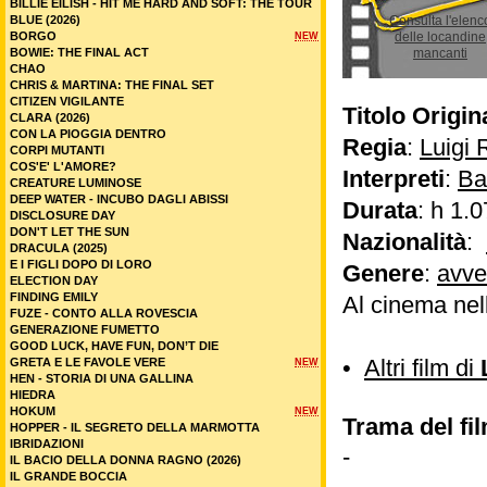
BILLIE EILISH - HIT ME HARD AND SOFT: THE TOUR
BLUE (2026)
Consulta l'elenc
BORGO
delle locandine
NEW
BOWIE: THE FINAL ACT
mancanti
CHAO
CHRIS & MARTINA: THE FINAL SET
CITIZEN VIGILANTE
Titolo Origin
CLARA (2026)
CON LA PIOGGIA DENTRO
Regia
:
Luigi
CORPI MUTANTI
COS'E' L'AMORE?
Interpreti
:
Ba
CREATURE LUMINOSE
DEEP WATER - INCUBO DAGLI ABISSI
Durata
: h 1.0
DISCLOSURE DAY
DON'T LET THE SUN
Nazionalità
:
DRACULA (2025)
E I FIGLI DOPO DI LORO
Genere
:
avve
ELECTION DAY
FINDING EMILY
Al cinema nel
FUZE - CONTO ALLA ROVESCIA
GENERAZIONE FUMETTO
GOOD LUCK, HAVE FUN, DON’T DIE
•
Altri film di
GRETA E LE FAVOLE VERE
NEW
HEN - STORIA DI UNA GALLINA
HIEDRA
HOKUM
NEW
Trama del fi
HOPPER - IL SEGRETO DELLA MARMOTTA
IBRIDAZIONI
-
IL BACIO DELLA DONNA RAGNO (2026)
IL GRANDE BOCCIA