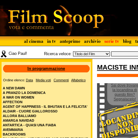
al cinema
in tv
anteprime
archivio
serie tv
blog
t
Ciao Paul!
Ricerca veloce:
MACISTE I
In programmazione
Ordine elenco:
Data
Media voti
Commenti
Alfabetico
Sai dove trovar
A NEW DAWN
la locandina di
A PRANZO LA DOMENICA
questo film?
A WAR ON WOMEN
Segnalacelo!
AFFECTION
AGENT OF HAPPINESS - IL BHUTAN E LA FELICITA'
ALDAIR - CUORE GIALLOROSSO
ALLORA BALLIAMO
AMARGA NAVIDAD
ANTARTICA - QUASI UNA FIABA
AVEMMARIA
BACKROOMS