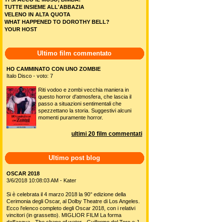
TUTTE INSIEME ALL'ABBAZIA
VELENO IN ALTA QUOTA
WHAT HAPPENED TO DOROTHY BELL?
YOUR HOST
Ultimo film commentato
HO CAMMINATO CON UNO ZOMBIE
Italo Disco - voto: 7
Riti vodoo e zombi vecchia maniera in
questo horror d'atmosfera, che lascia il
passo a situazioni sentimentali che
spezzettano la storia. Suggestivi alcuni
momenti puramente horror.
ultimi 20 film commentati
Ultimo post blog
OSCAR 2018
3/6/2018 10:08:03 AM - Kater
Si è celebrata il 4 marzo 2018 la 90° edizione della
Cerimonia degli Oscar, al Dolby Theatre di Los Angeles.
Ecco l'elenco completo degli Oscar 2018, con i relativi
vincitori (in grassetto). MIGLIOR FILM La forma
dell'acqua - The shape of water - Guillermo del Toro e J.