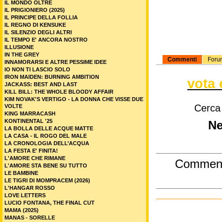
IL MONDO OLTRE
IL PRIGIONIERO (2025)
IL PRINCIPE DELLA FOLLIA
IL REGNO DI KENSUKE
IL SILENZIO DEGLI ALTRI
IL TEMPO E' ANCORA NOSTRO
ILLUSIONE
IN THE GREY
Commenti
Foru
INNAMORARSI E ALTRE PESSIME IDEE
IO NON TI LASCIO SOLO
IRON MAIDEN: BURNING AMBITION
vota 
JACKASS: BEST AND LAST
KILL BILL: THE WHOLE BLOODY AFFAIR
KIM NOVAK'S VERTIGO - LA DONNA CHE VISSE DUE
Cerca
VOLTE
KING MARRACASH
KONTINENTAL '25
Ne
LA BOLLA DELLE ACQUE MATTE
LA CASA - IL ROGO DEL MALE
LA CRONOLOGIA DELL’ACQUA
LA FESTA E' FINITA!
L'AMORE CHE RIMANE
Commen
L'AMORE STA BENE SU TUTTO
LE BAMBINE
LE TIGRI DI MOMPRACEM (2026)
L'HANGAR ROSSO
LOVE LETTERS
LUCIO FONTANA, THE FINAL CUT
MAMA (2025)
MANAS - SORELLE