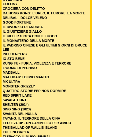
COLONY
CROCIERA CON DELITTO
DA HONG KONG: L'URLO, IL FURORE, LA MORTE
DELIBAL - DOLCE VELENO
GOOD FORTUNE
IL DIVORZIO DI ANDREA
IL GIUSTIZIERE GIALLO
IL KILLER GIOCA CON IL FUOCO
IL MONASTERO DELLA MORTE
IL PADRINO CINESE E GLI ULTIMI GIORNI DI BRUCE
LEE
INFLUENCERS
IO STO BENE
KUNG FU - FURIA, VIOLENZA E TERRORE
L'UOMO DI PECHINO
MADBALL
MAI FIDARSI DI MIO MARITO
MK ULTRA
MONSTER GRIZZLY
QUATTRO STORIE PER NON DORMIRE
RED SPIRIT LAKE
SAVAGE HUNT
SHELTER (2014)
SING SING (2023)
SVANITA NEL NULLA
TAYANG: IL TERRORE DELLA CINA
TEO E ZODI' - UN CAMMELLO PER AMICO
THE BALLAD OF WALLIS ISLAND
THE ENFORCER
TI SPACCO IL MUSO, BIMBA!