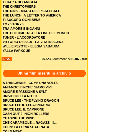
TERAPIA DI FAMIGLIA
THE CHRISTOPHERS
THE DINK - MAGO DEL PICKLEBALL
THE LUNCH: A LETTER TO AMERICA
TI AUGURO OGNI BENE
TOY STORY 5
TRA AMORE E INGANNI
TRE CHILOMETRI ALLA FINE DEL MONDO
TUNER - L’ACCORDATORE
VITTORIO DE SICA - LA VITA IN SCENA
WILLIE PEYOTE - ELEGIA SABAUDA
YALLA PARKOUR
1073236
commenti su
53872
film
Ultimi film inseriti in archivio
A L'ANCIENNE - COME UNA VOLTA
AMIAMOCI FINCHE' SIAMO VIVI
AMORE E PASSIONE A SYLT
BRIVIDI NELLA NOTTE
BRUCE LEE - THE FLYING DRAGON
BRUCE LEE IL LEGGENDARIO
BRUCE LEE, IL CAMPIONE
CASH OUT 2: HIGH ROLLERS
CHASING THE WIND
CHE CARAMBOLE… RAGAZZI!!!...
CHEN: LA FURIA SCATENATA
COLD MEAT