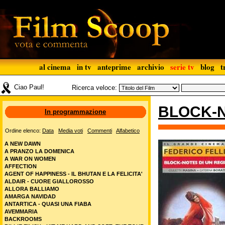
al cinema
in tv
anteprime
archivio
serie tv
blog
t
Ciao Paul!
Ricerca veloce:
BLOCK-N
In programmazione
Ordine elenco:
Data
Media voti
Commenti
Alfabetico
A NEW DAWN
A PRANZO LA DOMENICA
A WAR ON WOMEN
AFFECTION
AGENT OF HAPPINESS - IL BHUTAN E LA FELICITA'
ALDAIR - CUORE GIALLOROSSO
ALLORA BALLIAMO
AMARGA NAVIDAD
ANTARTICA - QUASI UNA FIABA
AVEMMARIA
BACKROOMS