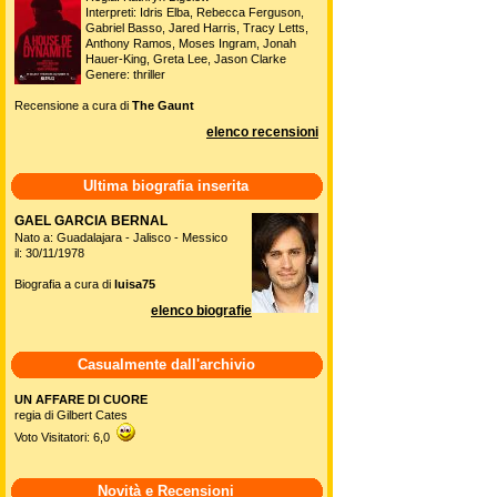
Interpreti: Idris Elba, Rebecca Ferguson,
Gabriel Basso, Jared Harris, Tracy Letts,
Anthony Ramos, Moses Ingram, Jonah
Hauer-King, Greta Lee, Jason Clarke
Genere: thriller
Recensione a cura di
The Gaunt
elenco recensioni
Ultima biografia inserita
GAEL GARCIA BERNAL
Nato a: Guadalajara - Jalisco - Messico
il: 30/11/1978
Biografia a cura di
luisa75
elenco biografie
Casualmente dall'archivio
UN AFFARE DI CUORE
regia di Gilbert Cates
Voto Visitatori: 6,0
Novità e Recensioni