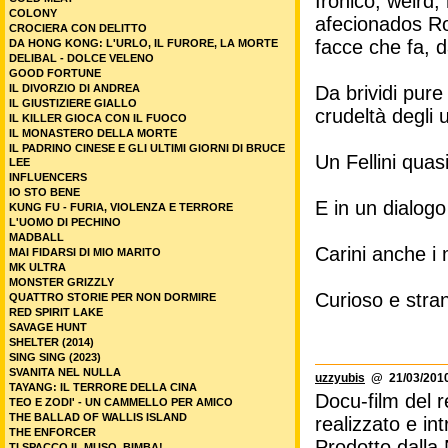
Ironico, weird,
COLONY
afecionados Ro
CROCIERA CON DELITTO
facce che fa, da
DA HONG KONG: L'URLO, IL FURORE, LA MORTE
DELIBAL - DOLCE VELENO
GOOD FORTUNE
IL DIVORZIO DI ANDREA
Da brividi pure
IL GIUSTIZIERE GIALLO
crudeltà degli 
IL KILLER GIOCA CON IL FUOCO
IL MONASTERO DELLA MORTE
IL PADRINO CINESE E GLI ULTIMI GIORNI DI BRUCE
Un Fellini qua
LEE
INFLUENCERS
IO STO BENE
E in un dialogo
KUNG FU - FURIA, VIOLENZA E TERRORE
L'UOMO DI PECHINO
MADBALL
Carini anche i 
MAI FIDARSI DI MIO MARITO
MK ULTRA
MONSTER GRIZZLY
Curioso e stran
QUATTRO STORIE PER NON DORMIRE
RED SPIRIT LAKE
SAVAGE HUNT
SHELTER (2014)
SING SING (2023)
SVANITA NEL NULLA
uzzyubis
@ 21/03/2010
TAYANG: IL TERRORE DELLA CINA
Docu-film del 
TEO E ZODI' - UN CAMMELLO PER AMICO
THE BALLAD OF WALLIS ISLAND
realizzato e in
THE ENFORCER
Prodotto dalla 
TI SPACCO IL MUSO, BIMBA!