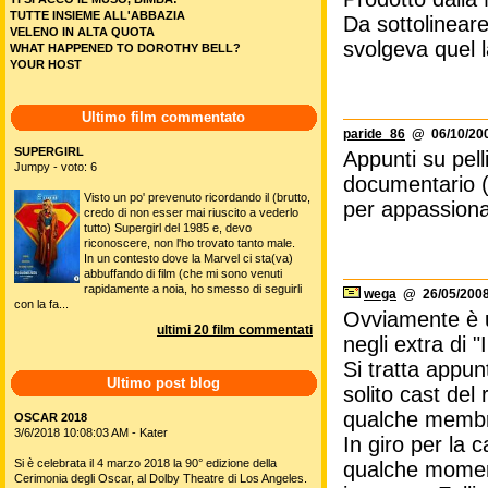
TUTTE INSIEME ALL'ABBAZIA
Da sottolineare
VELENO IN ALTA QUOTA
svolgeva quel 
WHAT HAPPENED TO DOROTHY BELL?
YOUR HOST
Ultimo film commentato
paride_86
@ 06/10/200
SUPERGIRL
Appunti su pell
Jumpy - voto: 6
documentario (f
Visto un po' prevenuto ricordando il (brutto,
per appassiona
credo di non esser mai riuscito a vederlo
tutto) Supergirl del 1985 e, devo
riconoscere, non l'ho trovato tanto male.
In un contesto dove la Marvel ci sta(va)
abbuffando di film (che mi sono venuti
rapidamente a noia, ho smesso di seguirli
wega
@ 26/05/2008
con la fa...
Ovviamente è u
ultimi 20 film commentati
negli extra di
Si tratta appunt
Ultimo post blog
solito cast de
qualche membro
OSCAR 2018
3/6/2018 10:08:03 AM - Kater
In giro per la 
Si è celebrata il 4 marzo 2018 la 90° edizione della
qualche moment
Cerimonia degli Oscar, al Dolby Theatre di Los Angeles.