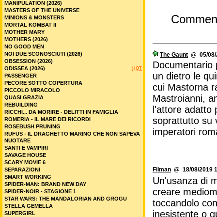
MANIPULATION (2026)
MASTERS OF THE UNIVERSE
Commen
MINIONS & MONSTERS
MORTAL KOMBAT II
MOTHER MARY
MOTHERS (2026)
NO GOOD MEN
NOI DUE SCONOSCIUTI (2026)
The Gaunt
@ 05/08/2
OBSESSION (2026)
Documentario p
ODISSEA (2026)
HOT
un dietro le qui
PASSENGER
PECORE SOTTO COPERTURA
cui Mastorna r
PICCOLO MIRACOLO
Mastroianni, am
QUASI GRAZIA
REBUILDING
l'attore adatto
RICCHI... DA MORIRE - DELITTI IN FAMIGLIA
soprattutto su 
ROMERIA - IL MARE DEI RICORDI
ROSEBUSH PRUNING
imperatori rom
RUFUS - IL DRAGHETTO MARINO CHE NON SAPEVA
NUOTARE
SANTI E VAMPIRI
SAVAGE HOUSE
SCARY MOVIE 6
Filman
@ 18/08/2019 1
SEPARAZIONI
SMART WORKING
Un'usanza di mo
SPIDER-MAN: BRAND NEW DAY
creare mediome
SPIDER-NOIR - STAGIONE 1
STAR WARS: THE MANDALORIAN AND GROGU
toccandolo con 
STELLA GEMELLA
inesistente o q
SUPERGIRL