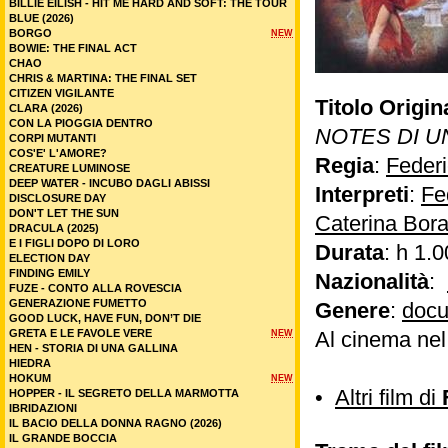
BILLIE EILISH - HIT ME HARD AND SOFT: THE TOUR
BLUE (2026)
BORGO
NEW
BOWIE: THE FINAL ACT
CHAO
CHRIS & MARTINA: THE FINAL SET
CITIZEN VIGILANTE
Titolo Origin
CLARA (2026)
CON LA PIOGGIA DENTRO
NOTES DI U
CORPI MUTANTI
COS'E' L'AMORE?
Regia
:
Federi
CREATURE LUMINOSE
DEEP WATER - INCUBO DAGLI ABISSI
Interpreti
:
Fe
DISCLOSURE DAY
DON'T LET THE SUN
Caterina Bora
DRACULA (2025)
E I FIGLI DOPO DI LORO
Durata
: h 1.0
ELECTION DAY
FINDING EMILY
Nazionalità
:
FUZE - CONTO ALLA ROVESCIA
GENERAZIONE FUMETTO
Genere
:
docu
GOOD LUCK, HAVE FUN, DON’T DIE
GRETA E LE FAVOLE VERE
Al cinema ne
NEW
HEN - STORIA DI UNA GALLINA
HIEDRA
HOKUM
NEW
•
Altri film di
HOPPER - IL SEGRETO DELLA MARMOTTA
IBRIDAZIONI
IL BACIO DELLA DONNA RAGNO (2026)
IL GRANDE BOCCIA