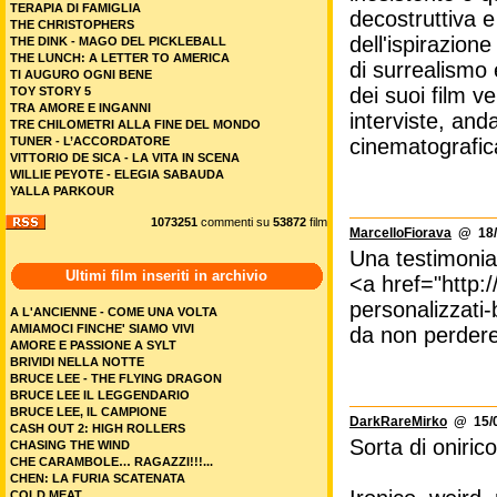
TERAPIA DI FAMIGLIA
decostruttiva e
THE CHRISTOPHERS
dell'ispirazi
THE DINK - MAGO DEL PICKLEBALL
THE LUNCH: A LETTER TO AMERICA
di surrealismo
TI AUGURO OGNI BENE
dei suoi film v
TOY STORY 5
TRA AMORE E INGANNI
interviste, an
TRE CHILOMETRI ALLA FINE DEL MONDO
TUNER - L’ACCORDATORE
cinematografic
VITTORIO DE SICA - LA VITA IN SCENA
WILLIE PEYOTE - ELEGIA SABAUDA
YALLA PARKOUR
1073251
commenti su
53872
film
MarcelloFiorava
@ 18/0
Una testimonia
Ultimi film inseriti in archivio
<a href="http:
personalizzati-
A L'ANCIENNE - COME UNA VOLTA
AMIAMOCI FINCHE' SIAMO VIVI
da non perdere
AMORE E PASSIONE A SYLT
BRIVIDI NELLA NOTTE
BRUCE LEE - THE FLYING DRAGON
BRUCE LEE IL LEGGENDARIO
BRUCE LEE, IL CAMPIONE
DarkRareMirko
@ 15/0
CASH OUT 2: HIGH ROLLERS
Sorta di oniric
CHASING THE WIND
CHE CARAMBOLE… RAGAZZI!!!...
CHEN: LA FURIA SCATENATA
COLD MEAT