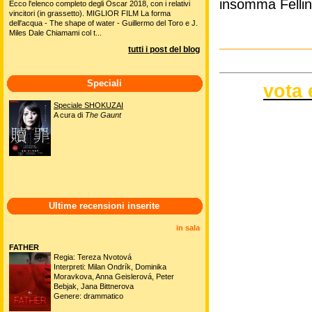
insomma Fellin
Ecco l'elenco completo degli Oscar 2018, con i relativi
vincitori (in grassetto). MIGLIOR FILM La forma
dell'acqua - The shape of water - Guillermo del Toro e J.
Miles Dale Chiamami col t...
tutti i post del blog
Speciali
vota 
Speciale SHOKUZAI
A cura di
The Gaunt
Ultime recensioni inserite
in sala
FATHER
Regia: Tereza Nvotová
Interpreti: Milan Ondrík, Dominika
Moravkova, Anna Geislerová, Peter
Bebjak, Jana Bittnerova
Genere: drammatico