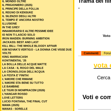
Trama del fi
IL MONDO OLTRE
IL PRIGIONIERO (2025)
-
IL PRINCIPE DELLA FOLLIA
IL REGNO DI KENSUKE
IL SILENZIO DEGLI ALTRI
IL TEMPO E' ANCORA NOSTRO
ILLUSIONE
IN THE GREY
INNAMORARSI E ALTRE PESSIME IDEE
IO NON TI LASCIO SOLO
Voto 
IRON MAIDEN: BURNING AMBITION
JACKASS: BEST AND LAST
KILL BILL: THE WHOLE BLOODY AFFAIR
KIM NOVAK'S VERTIGO - LA DONNA CHE VISSE DUE
VOLTE
Commenti
Foru
KING MARRACASH
KONTINENTAL '25
vota 
LA BOLLA DELLE ACQUE MATTE
LA CASA - IL ROGO DEL MALE
LA CRONOLOGIA DELL’ACQUA
LA FESTA E' FINITA!
Cerca
L'AMORE CHE RIMANE
L'AMORE STA BENE SU TUTTO
LE BAMBINE
LE TIGRI DI MOMPRACEM (2026)
L'HANGAR ROSSO
Voti e com
LOVE LETTERS
LUCIO FONTANA, THE FINAL CUT
MAMA (2025)
MANAS - SORELLE