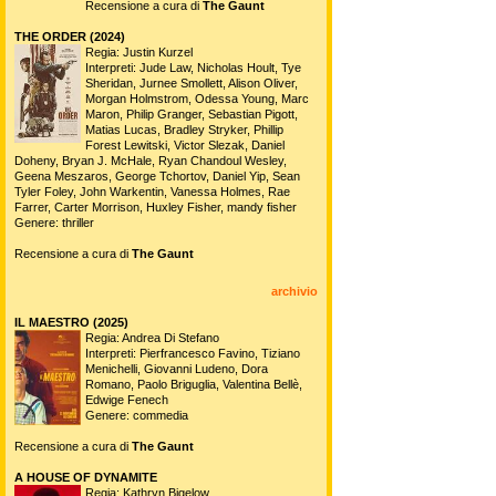
Recensione a cura di
The Gaunt
THE ORDER (2024)
Regia: Justin Kurzel
Interpreti: Jude Law, Nicholas Hoult, Tye
Sheridan, Jurnee Smollett, Alison Oliver,
Morgan Holmstrom, Odessa Young, Marc
Maron, Philip Granger, Sebastian Pigott,
Matias Lucas, Bradley Stryker, Phillip
Forest Lewitski, Victor Slezak, Daniel
Doheny, Bryan J. McHale, Ryan Chandoul Wesley,
Geena Meszaros, George Tchortov, Daniel Yip, Sean
Tyler Foley, John Warkentin, Vanessa Holmes, Rae
Farrer, Carter Morrison, Huxley Fisher, mandy fisher
Genere: thriller
Recensione a cura di
The Gaunt
archivio
IL MAESTRO (2025)
Regia: Andrea Di Stefano
Interpreti: Pierfrancesco Favino, Tiziano
Menichelli, Giovanni Ludeno, Dora
Romano, Paolo Briguglia, Valentina Bellè,
Edwige Fenech
Genere: commedia
Recensione a cura di
The Gaunt
A HOUSE OF DYNAMITE
Regia: Kathryn Bigelow