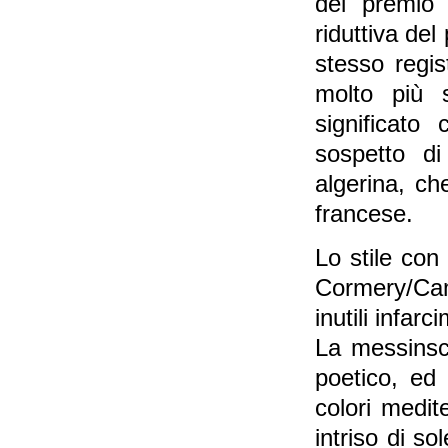
del premio
riduttiva del
stesso regis
molto più s
significato
sospetto di
algerina, ch
francese.
Lo stile con
Cormery/Cam
inutili infarc
La messinsce
poetico, ed 
colori medit
intriso di s