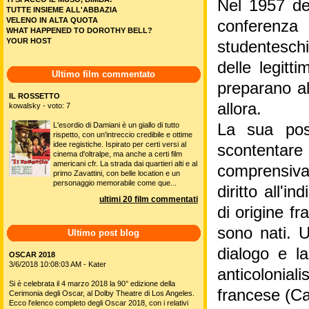
Nel 1957 de
TUTTE INSIEME ALL'ABBAZIA
VELENO IN ALTA QUOTA
conferenza 
WHAT HAPPENED TO DOROTHY BELL?
YOUR HOST
studentesch
delle legitt
Ultimo film commentato
preparano al
IL ROSSETTO
allora.
kowalsky - voto: 7
L'esordio di Damiani è un giallo di tutto
La sua posi
rispetto, con un'intreccio credibile e ottime
idee registiche. Ispirato per certi versi al
scontentare
cinema d'oltralpe, ma anche a certi film
americani cfr. La strada dai quartieri alti e al
comprensiva 
primo Zavattini, con belle location e un
personaggio memorabile come que...
diritto all'i
ultimi 20 film commentati
di origine f
sono nati. U
Ultimo post blog
dialogo e la
OSCAR 2018
3/6/2018 10:08:03 AM - Kater
anticolonial
Si è celebrata il 4 marzo 2018 la 90° edizione della
francese (Ca
Cerimonia degli Oscar, al Dolby Theatre di Los Angeles.
Ecco l'elenco completo degli Oscar 2018, con i relativi