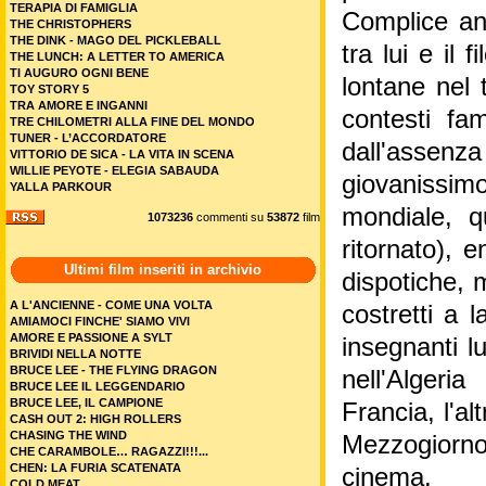
TERAPIA DI FAMIGLIA
Complice anc
THE CHRISTOPHERS
THE DINK - MAGO DEL PICKLEBALL
tra lui e il
THE LUNCH: A LETTER TO AMERICA
TI AUGURO OGNI BENE
lontane nel
TOY STORY 5
TRA AMORE E INGANNI
contesti fam
TRE CHILOMETRI ALLA FINE DEL MONDO
TUNER - L’ACCORDATORE
dall'assenz
VITTORIO DE SICA - LA VITA IN SCENA
WILLIE PEYOTE - ELEGIA SABAUDA
giovanissim
YALLA PARKOUR
mondiale, q
1073236
commenti su
53872
film
ritornato), 
Ultimi film inseriti in archivio
dispotiche, 
A L'ANCIENNE - COME UNA VOLTA
costretti a 
AMIAMOCI FINCHE' SIAMO VIVI
AMORE E PASSIONE A SYLT
insegnanti lu
BRIVIDI NELLA NOTTE
BRUCE LEE - THE FLYING DRAGON
nell'Algeri
BRUCE LEE IL LEGGENDARIO
BRUCE LEE, IL CAMPIONE
Francia, l'al
CASH OUT 2: HIGH ROLLERS
CHASING THE WIND
Mezzogiorno
CHE CARAMBOLE… RAGAZZI!!!...
CHEN: LA FURIA SCATENATA
cinema.
COLD MEAT