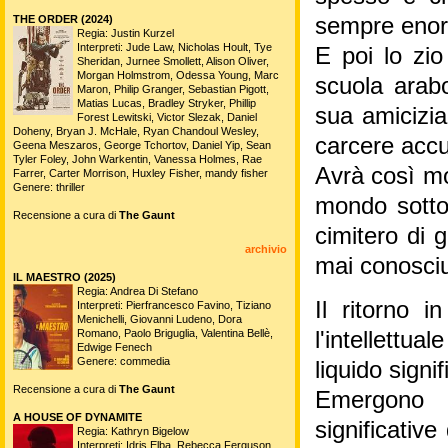
THE ORDER (2024)
sempre enor
Regia: Justin Kurzel
Interpreti: Jude Law, Nicholas Hoult, Tye
E poi lo zi
Sheridan, Jurnee Smollett, Alison Oliver,
Morgan Holmstrom, Odessa Young, Marc
scuola arab
Maron, Philip Granger, Sebastian Pigott,
Matias Lucas, Bradley Stryker, Phillip
sua amicizia
Forest Lewitski, Victor Slezak, Daniel
Doheny, Bryan J. McHale, Ryan Chandoul Wesley,
carcere accus
Geena Meszaros, George Tchortov, Daniel Yip, Sean
Tyler Foley, John Warkentin, Vanessa Holmes, Rae
Avrà così mo
Farrer, Carter Morrison, Huxley Fisher, mandy fisher
Genere: thriller
mondo sotto 
Recensione a cura di
The Gaunt
cimitero di g
archivio
mai conosciu
IL MAESTRO (2025)
Regia: Andrea Di Stefano
Il ritorno i
Interpreti: Pierfrancesco Favino, Tiziano
Menichelli, Giovanni Ludeno, Dora
Romano, Paolo Briguglia, Valentina Bellè,
l'intellettu
Edwige Fenech
Genere: commedia
liquido signif
Recensione a cura di
The Gaunt
Emergono c
A HOUSE OF DYNAMITE
significativ
Regia: Kathryn Bigelow
Interpreti: Idris Elba, Rebecca Ferguson,