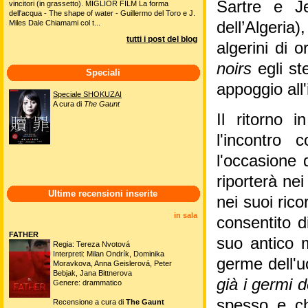
Sartre e J
vincitori (in grassetto). MIGLIOR FILM La forma
dell'acqua - The shape of water - Guillermo del Toro e J.
Miles Dale Chiamami col t...
dell’Algeria)
tutti i post del blog
algerini di 
noirs
egli st
Speciali
appoggio all
Speciale SHOKUZAI
A cura di
The Gaunt
Il ritorno i
l'incontro 
l'occasione 
riporterà nei
Ultime recensioni inserite
nei suoi rico
in sala
consentito d
FATHER
suo antico m
Regia: Tereza Nvotová
Interpreti: Milan Ondrík, Dominika
germe dell'u
Moravkova, Anna Geislerová, Peter
Bebjak, Jana Bittnerova
già i germi 
Genere: drammatico
spesso e ch
Recensione a cura di
The Gaunt