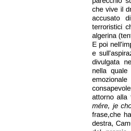
parecchio su
che vive il 
accusato d
terroristici
algerina (te
E poi nell'i
e sull'aspir
divulgata n
nella quale
emozionale
consapevole
attorno alla 
mére, je ch
frase,che ha
destra, Camu