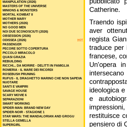
pubblicato 
MANIPULATION (2026)
MASTERS OF THE UNIVERSE
Catherine.
MINIONS & MONSTERS
MORTAL KOMBAT II
MOTHER MARY
Traendo isp
MOTHERS (2026)
NO GOOD MEN
aver ottenu
NOI DUE SCONOSCIUTI (2026)
OBSESSION (2026)
regista Gian
ODISSEA (2026)
HOT
PASSENGER
traduce per 
PECORE SOTTO COPERTURA
PICCOLO MIRACOLO
francese, con
QUASI GRAZIA
REBUILDING
Un'opera in
RICCHI... DA MORIRE - DELITTI IN FAMIGLIA
ROMERIA - IL MARE DEI RICORDI
intersecano 
ROSEBUSH PRUNING
RUFUS - IL DRAGHETTO MARINO CHE NON SAPEVA
contrapposta 
NUOTARE
SANTI E VAMPIRI
ideologica 
SAVAGE HOUSE
SCARY MOVIE 6
e autobiogr
SEPARAZIONI
SMART WORKING
impressioni,
SPIDER-MAN: BRAND NEW DAY
SPIDER-NOIR - STAGIONE 1
restituisce 
STAR WARS: THE MANDALORIAN AND GROGU
STELLA GEMELLA
pensiero di
SUPERGIRL