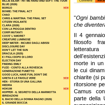
Commenti
Rece
BILLIE EILISH - HIT ME HARD AND SOFT: THE TOUR
BLUE (2026)
BORGO
NEW
BOWIE: THE FINAL ACT
CHAO
"
Ogni bambin
CHRIS & MARTINA: THE FINAL SET
CITIZEN VIGILANTE
che diventer
CLARA (2026)
CON LA PIOGGIA DENTRO
CORPI MUTANTI
Il 4 gennai
COS'E' L'AMORE?
CREATURE LUMINOSE
filosofo f
DEEP WATER - INCUBO DAGLI ABISSI
DISCLOSURE DAY
letteratu
DON'T LET THE SUN
DRACULA (2025)
dell'esisten
E I FIGLI DOPO DI LORO
ELECTION DAY
morte in un 
FINDING EMILY
FUZE - CONTO ALLA ROVESCIA
le cui dinam
GENERAZIONE FUMETTO
GOOD LUCK, HAVE FUN, DON’T DIE
chiarite (si
GRETA E LE FAVOLE VERE
NEW
HEN - STORIA DI UNA GALLINA
ritorsione pe
HIEDRA
HOKUM
NEW
Camus contr
HOPPER - IL SEGRETO DELLA MARMOTTA
IBRIDAZIONI
parte della
IL BACIO DELLA DONNA RAGNO (2026)
IL GRANDE BOCCIA