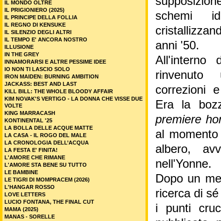
supposizione
IL MONDO OLTRE
IL PRIGIONIERO (2025)
schemi i
IL PRINCIPE DELLA FOLLIA
IL REGNO DI KENSUKE
cristallizz
IL SILENZIO DEGLI ALTRI
IL TEMPO E' ANCORA NOSTRO
anni '50.
ILLUSIONE
IN THE GREY
All'interno
INNAMORARSI E ALTRE PESSIME IDEE
IO NON TI LASCIO SOLO
rinvenuto
IRON MAIDEN: BURNING AMBITION
JACKASS: BEST AND LAST
correzioni e
KILL BILL: THE WHOLE BLOODY AFFAIR
KIM NOVAK'S VERTIGO - LA DONNA CHE VISSE DUE
Era la boz
VOLTE
KING MARRACASH
premiere h
KONTINENTAL '25
LA BOLLA DELLE ACQUE MATTE
al momento 
LA CASA - IL ROGO DEL MALE
LA CRONOLOGIA DELL’ACQUA
albero, av
LA FESTA E' FINITA!
L'AMORE CHE RIMANE
nell'Yonne.
L'AMORE STA BENE SU TUTTO
LE BAMBINE
Dopo un meti
LE TIGRI DI MOMPRACEM (2026)
L'HANGAR ROSSO
ricerca di s
LOVE LETTERS
LUCIO FONTANA, THE FINAL CUT
i punti cruc
MAMA (2025)
MANAS - SORELLE