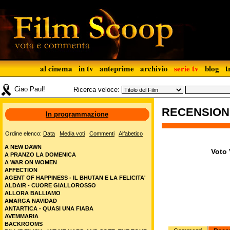
al cinema
in tv
anteprime
archivio
serie tv
blog
t
Ciao Paul!
Ricerca veloce:
RECENSIO
In programmazione
Ordine elenco:
Data
Media voti
Commenti
Alfabetico
A NEW DAWN
Voto 
A PRANZO LA DOMENICA
A WAR ON WOMEN
AFFECTION
AGENT OF HAPPINESS - IL BHUTAN E LA FELICITA'
ALDAIR - CUORE GIALLOROSSO
ALLORA BALLIAMO
AMARGA NAVIDAD
ANTARTICA - QUASI UNA FIABA
AVEMMARIA
BACKROOMS