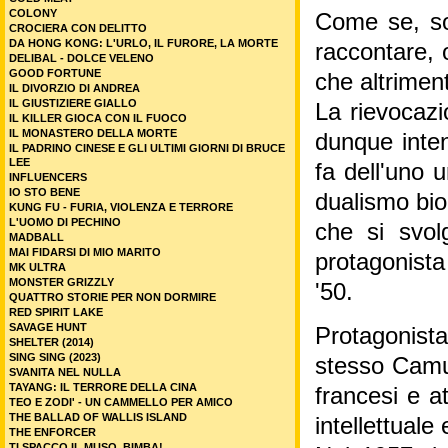
COLONY
Come se, so
CROCIERA CON DELITTO
DA HONG KONG: L'URLO, IL FURORE, LA MORTE
raccontare, o
DELIBAL - DOLCE VELENO
GOOD FORTUNE
che altrimen
IL DIVORZIO DI ANDREA
IL GIUSTIZIERE GIALLO
La rievocazio
IL KILLER GIOCA CON IL FUOCO
IL MONASTERO DELLA MORTE
dunque inten
IL PADRINO CINESE E GLI ULTIMI GIORNI DI BRUCE
LEE
fa dell'uno u
INFLUENCERS
IO STO BENE
dualismo bio
KUNG FU - FURIA, VIOLENZA E TERRORE
L'UOMO DI PECHINO
che si svolg
MADBALL
MAI FIDARSI DI MIO MARITO
protagonista
MK ULTRA
MONSTER GRIZZLY
'50.
QUATTRO STORIE PER NON DORMIRE
RED SPIRIT LAKE
SAVAGE HUNT
Protagonist
SHELTER (2014)
SING SING (2023)
stesso Camus
SVANITA NEL NULLA
TAYANG: IL TERRORE DELLA CINA
francesi e a
TEO E ZODI' - UN CAMMELLO PER AMICO
THE BALLAD OF WALLIS ISLAND
intellettuale
THE ENFORCER
TI SPACCO IL MUSO, BIMBA!