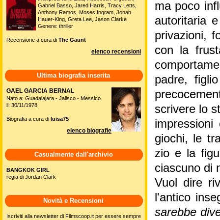
ma poco infl
Gabriel Basso, Jared Harris, Tracy Letts,
Anthony Ramos, Moses Ingram, Jonah
autoritaria e
Hauer-King, Greta Lee, Jason Clarke
Genere: thriller
privazioni, 
Recensione a cura di
The Gaunt
con la frus
elenco recensioni
comportamen
Ultima biografia inserita
padre, figli
GAEL GARCIA BERNAL
precocement
Nato a: Guadalajara - Jalisco - Messico
il: 30/11/1978
scrivere lo
Biografia a cura di
luisa75
impressioni 
elenco biografie
giochi, le tr
zio e la fi
Casualmente dall'archivio
ciascuno di n
BANGKOK GIRL
regia di Jordan Clark
Vuol dire ri
l'antico inse
Novità e Recensioni
sarebbe div
Iscriviti alla newsletter di Filmscoop.it per essere sempre