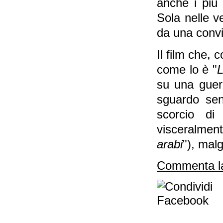
anche i più
Sola nelle v
da una conv
Il film che, 
come lo è "
L
su una guerr
sguardo se
scorcio di
visceralmen
arabi
"), mal
Commenta la